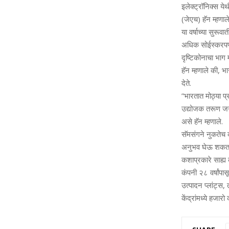
इलेक्‍ट्रॉनिक्‍स य
(जेएच) हॅन म्‍हणाले
या वर्षाच्‍या सुरू
अधिक सोईस्‍करपणे 
दृष्टिकोनाचा भाग म
हॅन म्‍हणाले की,
देते.
”भारतात मोठ्या प्
उद्योजक तरूण जगाम
असे हॅन म्‍हणाले.
सॅमसंगने नुकतेच क
अनुभव घेऊ शकतात.
कशाप्रकारे साह्य 
कंपनी २८ वर्षांपा
उत्‍पादन प्‍लांट्
केंद्रांमध्‍ये हजार