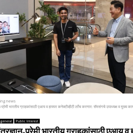
ing news
न-प्रेमी भारतीय ग्राहकांसाठी एआय व हायपर कनेक्‍टीव्‍हीटी लाँच करणार: सॅमसंगचे उपाध्‍यक्ष व मुख्‍य क
general
Public Interest
ंत्रज्ञान-प्रेमी भारतीय ग्राहकांसाठी एआय व