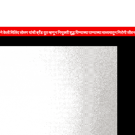
यांची ब्रँड दूत म्हणून नियुक्ती शुद्ध पिण्याच्या पाण्याच्या माध्यमातून निरोगी जीवनशैलीचा संदेश ज