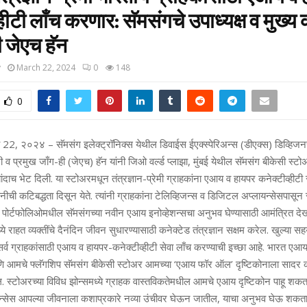
्‍हीटी लाँच करणार: सॅमसंगचे उपाध्‍यक्ष व मुख्‍य 
 जेएच हॅन
y
March 22, 2024
0
148
0
च 22, २०२४ – सॅमसंग इलेक्‍ट्रॉनिक्‍स येथील डिवाईस ईएक्‍स्‍पेरिअन्‍स (डीएक्‍स) डिव्हिजनचे 
 व प्रमुख जाँग-ही (जेएच) हॅन यांनी जिओ वर्ल्‍ड प्‍लाझा, मुंबई येथील सॅमसंग बीकेसी स्‍ट
‍यांदाच भेट दिली. या स्‍टोअरमधून तंत्रज्ञान-प्रेमी ग्राहकांना एआय व हायपर कनेक्‍टीव्‍हीट
ीची कटिबद्धता दिसून येते. त्‍यांनी ग्राहकांना टेलिव्हिजन्‍स व डिजिटल अप्‍लायन्‍सेसपासून स्‍म
दन पोर्टफोलिओमधील सॅमसंगच्‍या नवीन एआय इनोव्‍हेशन्‍सचा अनुभव घेण्‍यासाठी आमंत्रित दे
्‍ये राहत व्‍यक्‍तींचे दैनंदिन जीवन सुधारण्‍यासाठी कनेक्‍टेड तंत्रज्ञान सक्षम करेल. खुल्‍या सह
 ग्राहकांसाठी एआय व हायपर-कनेक्‍टीव्‍हीटी सेवा लाँच करण्‍याची इच्‍छा आहे. भारत एआ
ि आमचे फ्लॅगशिप सॅमसंग बीकेसी स्‍टोअर आमच्‍या ‘एआय फॉर ऑल’ दृष्टिकोनाला सादर 
 स्‍टोअरच्‍या विविध झोन्‍समध्‍ये ग्राहक वास्‍तविकतेमधील आमचे एआय दृष्टिकोन पाहू शकता
पेरिअन्‍सेस आपल्‍या जीवनाला कशाप्रकारे नव्‍या उंचीवर घेऊन जातील, याचा अनुभव घेऊ शक