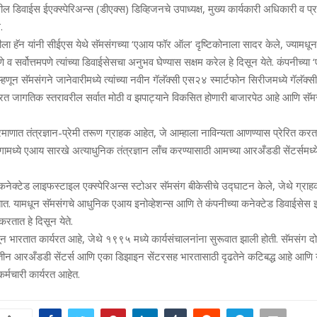
ेथील डिवाईस ईएक्‍स्‍पेरिअन्‍स (डीएक्‍स) डिव्हिजनचे उपाध्‍यक्ष, मुख्‍य कार्यकारी अधिकारी व प
.
वातीला हॅन यांनी सीईएस येथे सॅमसंगच्‍या ‘एआय फॉर ऑल’ दृष्टिकोनाला सादर केले, ज्‍यामधून 
व सर्वोत्तमपणे त्‍यांच्‍या डिवाईसेसचा अनुभव घेण्‍यास सक्षम करेल हे दिसून येते. कंपनीच्
्‍हणून सॅमसंगने जानेवारीमध्‍ये त्‍यांच्या नवीन गॅलॅक्‍सी एस२४ स्‍मार्टफोन सिरीजमध्‍ये गॅलॅक्
 भारत जागतिक स्‍तरावरील सर्वात मोठी व झपाट्याने विकसित होणारी बाजारपेठ आहे आणि सॅम
रमाणात तंत्रज्ञान-प्रेमी तरूण ग्राहक आहेत, जे आम्‍हाला नाविन्‍यता आणण्‍यास प्रेरित क
ध्‍ये एआय सारखे अत्‍याधुनिक तंत्रज्ञान लाँच करण्‍यासाठी आमच्‍या आरअँडडी सेंटर्समध्
नेक्‍टेड लाइफस्‍टाइल एक्‍स्‍पेरिअन्‍स स्‍टोअर सॅमसंग बीकेसीचे उद्घाटन केले, जेथे ग्रा
 यामधून सॅमसंगचे आधुनिक एआय इनोव्‍हेशन्‍स आणि ते कंपनीच्‍या कनेक्‍टेड डिवाईसेस 
करतात हे दिसून येते.
सून भारतात कार्यरत आहे, जेथे १९९५ मध्‍ये कार्यसंचालनांना सुरूवात झाली होती. सॅमसंग द
स, तीन आरअँडडी सेंटर्स आणि एका डिझाइन सेंटरसह भारतासाठी दृढतेने कटिबद्ध आहे आणि यांच
ो कर्मचारी कार्यरत आहेत.