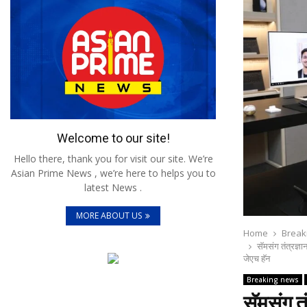
Welcome to our site!
Hello there, thank you for visit our site. We’re
Asian Prime News , we’re here to helps you to
latest News .
MORE ABOUT US
Home
Break
सॅमसंग तंत्रज्ञा
जेएच हॅन
Breaking news
सॅमसंग त