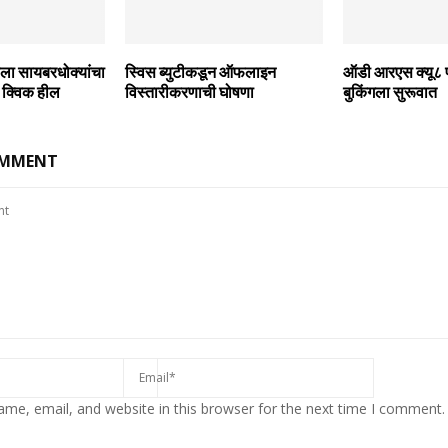
बसला सायबरधोक्‍यांचा
स्विस ब्‍युटीकडून ऑफलाइन
ऑडी आरएस क्‍यू८ पर
 क्विक हील
विस्‍तारीकरणाची घोषणा
बुकिंगला सुरूवात
OMMENT
me, email, and website in this browser for the next time I comment.