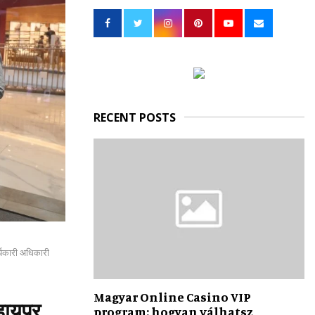
h
f
A
o
r
R
:
C
H
RECENT POSTS
ार्यकारी अधिकारी
Magyar Online Casino VIP
 हायपर
program: hogyan válhatsz