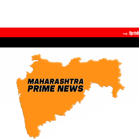
⇝ झिरोबीने केली मिलिंद सोमण 