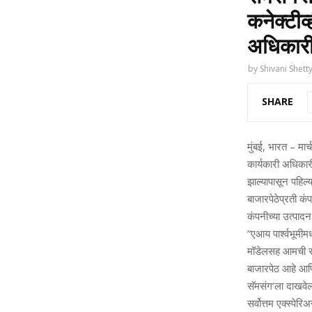
कनेक्‍टीव
अधिकारी
by
Shivani Shett
SHARE
मुंबई, भारत – मार्
कार्यकारी अधिकारी
झाल्‍यापासून पहिल्
बाजारपेठेप्रती कंपन
कंपनीच्‍या उत्‍पा
”एआय पार्श्‍वभूमीमध
मॉडेलसह आमची सर्व
बाजारपेठ आहे आण
सॅमसंग’ला दाखवेल.
सर्वोत्तम एक्‍स्‍