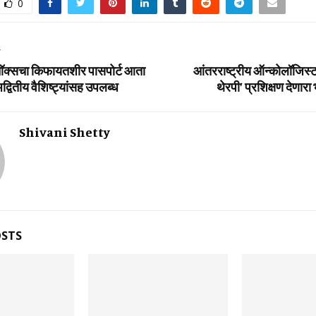
0
T
ॉक्‍सचा किफायतशीर पासपोर्ट आता
आंतरराष्ट्रीय ऑन्कोलॉजिस्ट
द्वितीय वैशिष्‍ट्यांसह उपलब्ध
थेरपी’ प्रशिक्षण देणार
Shivani Shetty
OSTS