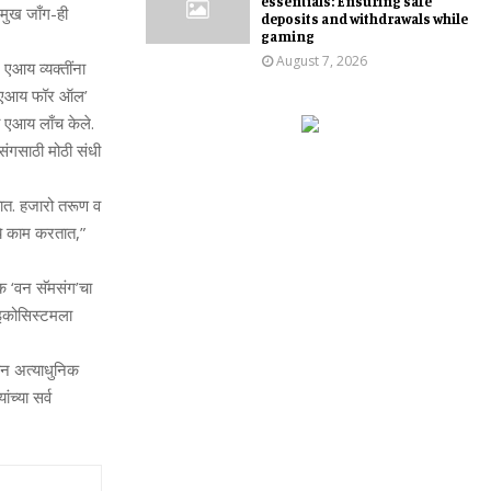
essentials: Ensuring safe
्रमुख जाँग-ही
deposits and withdrawals while
gaming
August 7, 2026
एआय व्‍यक्‍तींना
‍या ‘एआय फॉर ऑल’
‍सी एआय लाँच केले.
संगसाठी मोठी संधी
रतात. हजारो तरूण व
‍ये काम करतात,”
हक ‘वन सॅमसंग’चा
इकोसिस्‍टमला
ोन अत्‍याधुनिक
्‍या सर्व