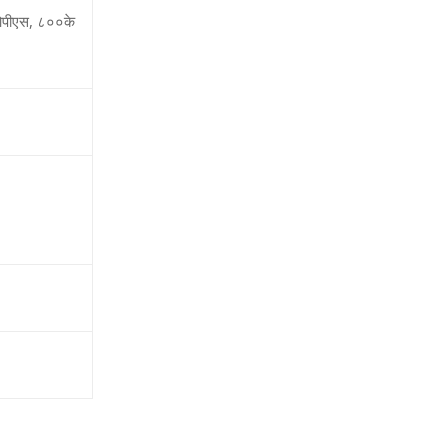
पीएस
,
८००के