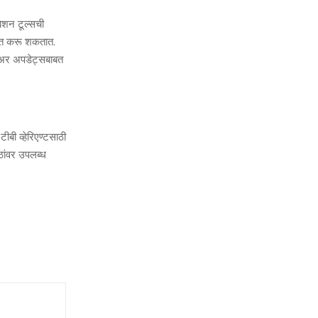
शन टूल्‍सची
्थित करू शकतात.
मवेअर अपडेट्सबाबत
बी व्‍हेरिएण्टसाठी
ठांवर उपलब्‍ध