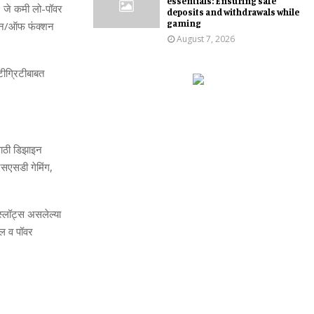
essentials: Ensuring safe
,
जे कमी लो-पॉवर
deposits and withdrawals while
gaming
त ऑन/ऑफ फंक्‍शन
August 7, 2026
इंटीग्रिटीबाबत
ा
ठी डिझाइन
सएसडी गेमिंग
,
स्‍लॉट्स असलेल्‍या
ोल व पॉवर