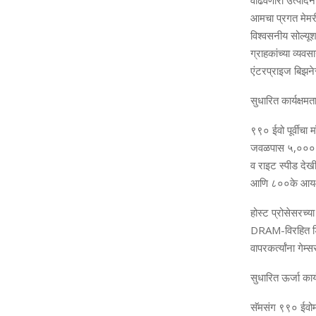
वाढवणारी उत्‍पाद
आमचा प्रगत मेमरी तं
विश्‍वसनीय सोल्‍य
ग्राहकांच्‍या व्‍यवस
एंटरप्राइज बिझनेसच
सुधारित कार्यक्षमत
९९० ईवो पूर्वीचा म
जवळपास ५
,
००० 
व
राइट स्‍पीड दे
आणि ८००के आय
होस्‍ट प्रोसेसरच्या
DRAM-
विरहित ड
वापरकर्त्‍यांना ग
सुधारित ऊर्जा कार्
सॅमसंग ९९० ईवोमध्