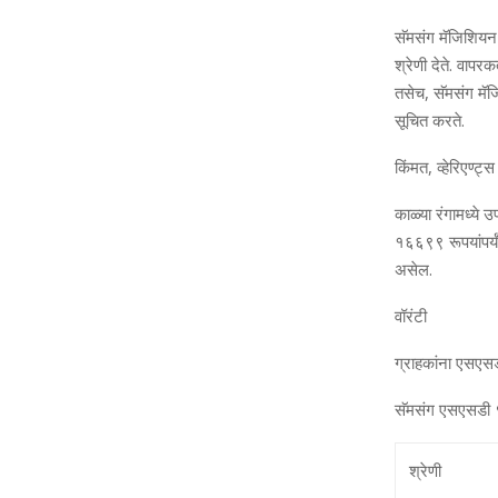
सॅमसंग मॅजिशियन 
श्रेणी देते. वापर
तसेच
,
सॅमसंग मॅजि
सूचित करते.
किंमत
,
व्‍हेरिएण्
काळ्या रंगामध्‍ये
१६६९९ रूपयांपर्यंत
असेल.
वॉरंटी
ग्राहकांना एसएसडी 
सॅमसंग एसएसडी ९९
श्रेणी