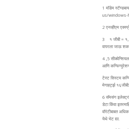
1
मॉडेम स्‍टॅण्‍ड
us/windows-h
2
एनव्‍हीएम एक्‍स्प
3
१ जीबी
=
१
,
वापरला जाऊ शक
4 ,5
सीक्‍वेन्शि
यल 
आणि कन्फिग्‍युरेश
टेस्‍ट सिस्‍टम क
मेगाहर्ट्झ १६जीबी
6
सॅमसंग
इलेक्ट्
डेटा
किंवा
इतर
माह
वॉरंटीबाबत अधिक 
येथे भेट द्या.