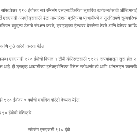
सॉफ्टवेअर ९९० ईवोसह सर्व सॅमसंग एसएसडींकरिता सुधारित कार्यक्षमतेसाठी ऑप्टिमायझे
कर्ते एसएसडी अपग्रेड्ससाठी डेटा मायग्रेशन प्रक्रिया प्रभावीपणे व सुरक्षितपणे सुव्‍यवस
शियन बहुमूल्‍य डेटाचे संरक्षण करते
,
ड्राइव्‍हच्‍या
हेल्‍थवर देखरेख ठेवते आणि वेळेवर फर्
‍ट्स आणि कुठे खरेदी करता येईल
 उपलब्‍ध एसएसडी ९९० ईवोची किंमत १ टीबी व्‍हेरिएण्‍टसाठी ९९९९ रूपयांपासून सुरू होत २ टी
 आहे. ही ड्राइव्‍ह आघाडीच्‍या इलेक्‍ट्रॉनिक्‍स रिटेल स्‍टोअर्समध्‍ये आणि ऑनलाइन व्‍यासपी
९९० ईवोवर ५ वर्षांची मर्यादित वॉरंटी देण्‍यात येईल.
० ईवोची वैशिष्‍ट्ये
सॅमसंग एसएसडी ९९० ईवो