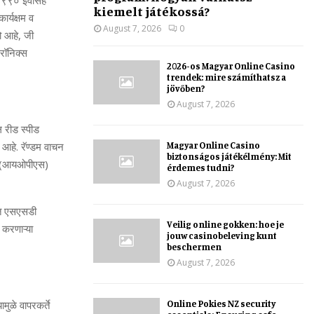
ी ९९० ईवोसह
kiemelt játékossá?
कार्यक्षम व
August 7, 2026
0
रो आहे
,
जी
्रॉनिक्‍स
2026-os Magyar Online Casino
trendek: mire számíthatsz a
jövőben?
August 7, 2026
 रीड स्‍पीड
Magyar Online Casino
हे. रॅण्‍डम वाचन
biztonságos játékélmény: Mit
द (आयओपीएस)
érdemes tudni?
August 7, 2026
करत एसएसडी
Veilig online gokken: hoe je
 करणाऱ्या
jouw casinobeleving kunt
beschermen
August 7, 2026
Online Pokies NZ security
‍यामुळे वापरकर्ते