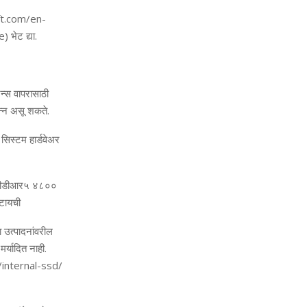
ft.com/en-
ge)
भेट द्या.
ेनन्‍स वापरासाठी
भिन्‍न असू शकते.
,
सिस्‍टम हार्डवेअर
ीडीआर५ ४८००
टायची
ा
उत्पादनांवरील
मर्यादित
नाही
.
nternal-ssd/