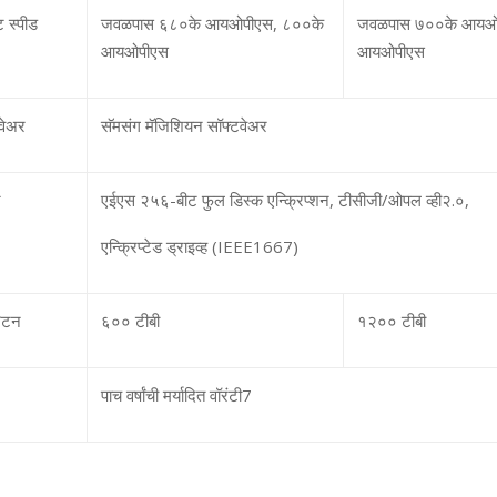
 स्‍पीड
जवळपास ६८०के आयओपीएस
,
८००के
जवळपास ७००के आयओ
आयओपीएस
आयओपीएस
टवेअर
सॅमसंग मॅजिशियन सॉफ्टवेअर
न
एईएस २५६-बीट फुल डिस्‍क एन्क्रिप्‍शन
,
टीसीजी/ओपल व्‍ही२.०
,
एन्क्रिप्‍टेड ड्राइव्‍ह
(IEEE1667)
रिटन
६०० टीबी
१२०० टीबी
पाच वर्षांची मर्यादित वॉरंटी
7