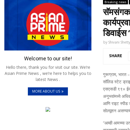
Breaking news
सॅमसंगकड
कार्यप्रव
डिवाईस 
by
Shivani Shett
SHARE
Welcome to our site!
Hello there, thank you for visit our site. We’re
Asian Prime News , we’re here to helps you to
गुरूग्राम
,
भारत –
latest News .
सॉलिड स्‍टेट ड्राइ
एसएसडी ९९० ईवो ऊर्
MORE ABOUT US
अनुभवांमध्‍ये अध
आणि राइट स्‍पी
सोल्‍यूशन असण्‍याच
”
आम्‍ही आमच्‍या उत्‍