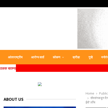
आंतरराष्ट्रीय
आरोग्य वार्ता
कोकण
क्रीडा
गुन्हे
मनोरं
ठळक बातम्या
Home
Public
सॅमसंगकडून दैनंद
ABOUT US
ईवो’ लाँच