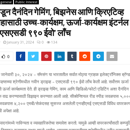
general
Public Interest
ून दैनंदिन गेमिंग, बिझनेस आणि क्रिएटिव्‍ह
ाहासाठी उच्‍च-कार्यक्षम, ऊर्जा-कार्यक्षम इंटर्नल 
‘एसएसडी ९९० ईवो’ लाँच
y
January 31, 2024
0
134
0
 जानेवारी ३०
,
२०२४
–
सॅमसंग या भारतातील सर्वात मोठ्या ग्राहक इलेक्‍ट्रॉनिक्‍स ब्रॅण्
व्‍ह्सच्‍या श्रेणीमधील नवीन ड्राइव्‍ह – एसएसडी ९९० ईवो लाँच केली आहे. सर्वोत्तम ऊर्जा 
जा कार्यक्षमता देते. ही ड्राइव्‍ह गेमिंग
,
काम आणि व्हिडिओ/फोटो एडिटिंग अशा दैनंदिन कम्‍
िक वाढ करण्‍यासाठी डिझाइन करण्‍यात आली आहे. सीक्‍वेन्शियल रीड स्‍पीड जवळपास ५
,
०००
ड जवळपास ४
,
२०० एमबी/सेकंदसह सुसज्‍ज असलेली एनव्‍हीएमई एसएसडी विविध वापरकर्त्‍यां
ी अपेक्षा आहे.
पादनांमध्‍ये नाविन्‍यता व व्‍यावहारिक
तेचा समावेश करतो. यामुळे आम्‍ही
वापरकर्त्‍यांसाठी कम्‍प्‍