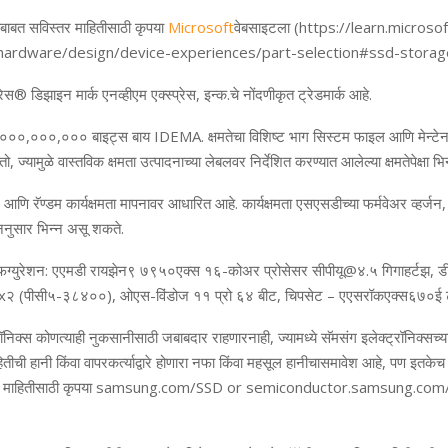
बायबाबत सविस्‍तर माहितीसाठी कृपया
Microsoft
वेबसाइटला (
https://learn.microso
ardware/design/device-experiences/part-selection#ssd-stora
्रेस
®
डिझाइन मार्क एनव्‍हीएम एक्‍स्‍प्रेस
,
इन्‍क.चे नोंदणीकृत ट्रेडमार्क आहे.
०००
,
०००
,
००० बाइट्स बाय
IDEMA.
क्षमतेचा विशिष्‍ट भाग सिस्‍टम फाइल आणि
मेन्‍ट
तो
,
ज्‍यामुळे वास्‍तविक क्षमता उत्‍पादनाच्‍या लेबलवर निर्देशित करण्‍यात आलेल्‍या क्षमतेपेक्षा 
आणि रॅण्‍डम कार्यक्षमता मापन
वर आधारित आहे. कार्यक्षमता एसएसडीच्‍या फर्मवेअर व्हर्जन
ननुसार भिन्‍न असू शकते.
न्फिग्‍युरेशन: एएमडी रायझेन९ ७९५०एक्‍स १६-कोअर प्रोसेसर सीपीयू
@
४.५ गिगाहर्ट
झ
,
ड
x
२ (पीसी५-३८४००)
,
ओएस-विंडोज ११ प्रो ६४ बीट
,
चिपसेट – एएसरॉकएक्‍स६७०ई 
रॉनिक्स
कोणत्याही
नुकसानीसाठी
जबाबदार
राहणार
नाही
,
ज्यामध्ये
सॅमसंग
इलेक्ट्रॉनिक्सच्य
ितीची
हानी
किंवा
वापरकर्त्याद्वारे
होणारा
नफा
किंवा
महसूल
हानीचा
समावेश
आहे
,
पण इतकेच
माहितीसाठी कृपया
samsung.com/SSD or semiconductor.samsung.com/i