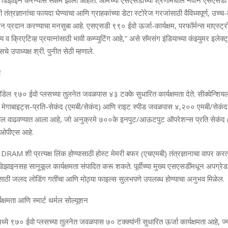
ने डिझाइन कर
ण्‍यास सक्षम झालो आहोत. आमच्‍या
एसएसडीच्‍या श्रेणीमधील नवीन एसएसड
त्रज्ञानांचा फायदा घेण्‍याचा आणि ग्राहकांच्‍या डेटा स्‍टोरेज गरजांसाठी वैविध्‍यपूर्ण
,
उच्‍च-
ूशन प्रदान करण्‍याचा मनसुबा आहे. एसएसडी ९९० ईवो ऊर्जा-कार्यक्षम
,
परफॉर्मन्‍स माएस्‍ट्
ाय व क्रिएटिव्‍ह प्रयत्‍नांसाठी भावी कम्‍प्‍युटिंग आहे
,”
असे
सॅमसंग इंडियाच्‍या कंझ्युमर इलेक्‍ट
े उपाध्‍यक्ष श्री. पुनीत सेठी
म्‍हणाले.
ा
ॉडेल ९७० ईवो प्‍लसच्‍या तुलनेत जवळपास ४३ टक्‍के सुधारित कार्यक्षमता देते. सीक्‍वेन्शियल
मेगाबाइट्स-प्रति-सेकंद (एमबी/सेकंद) आणि राइट स्‍पीड जवळपास ४
,
२०० एमबी/सेकंद आ
खील वाढवण्‍यात आल
आहे
,
ज
अनुक्रमे ७००के इनपुट/आऊटपुट ऑपरेशन्‍स प्रति सेकं
ओपीएस आहे.
DRAM
शी प्रत्‍यक्ष लिंक होण्‍यासाठी होस्‍ट मेमरी बफर (एचएमबी) तंत्रज्ञानाचा वापर 
िझाइनसह सानुकूल कार्यक्षमता संपादित करू शकते. पूर्वीच्‍या मुख्‍य एसएसडींमधून अपग्रेड
ेम्‍ससाठी जलद लोडिंग गतींचा आणि मोठ्या फाइल्‍स सुलभपणे उपलब्‍ध होण्‍याचा अनुभव मिळेल.
यक्षमता आणि स्‍मार्ट थर्मल सोल्‍यूशन
‍ये ९७० ईवो प्‍लसच्‍या तुलनेत जवळपास ७० टक्‍क्‍यांनी सुधारित ऊर्जा कार्यक्षमता आहे
,
ज्