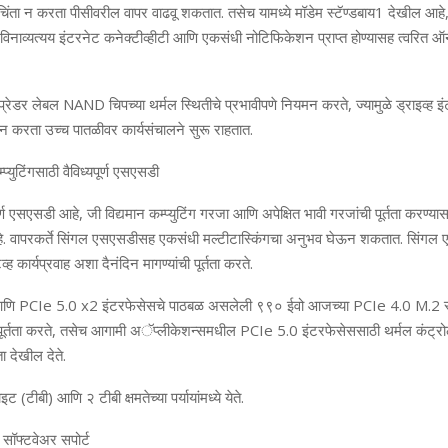
चिंता न करता पीसीवरील
वापर वाढवू शकतात. तसेच यामध्‍ये
मॉडेम स्‍टॅण्‍डबाय
1
देखील आहे
ल विनाव्‍यत्‍यय इंटरनेट कनेक्‍टीव्‍हीटी आणि एकसंधी नोटिफिकेशन प्राप्‍त होण्‍यासह त्‍वरि
प्रेडर लेबल
NAND
चिपच्‍या थर्मल स्थितीचे प्रभावीपणे नियमन करते
,
ज्‍यामुळे ड्राइव्‍ह 
न करता उच्‍च पातळ
वर कार्यसंचालने सुरू राहतात.
‍प्‍युटिंगसाठी वैविध्‍यपूर्ण एसएसडी
ूर्ण एसएसडी आहे
,
जी विद्यमान कम्‍प्‍युटिंग गरजा आणि अपेक्षित भावी गरजांची पूर्तता करण्‍यास
. वाप
र
क
र्ते सिंगल एस
ए
सडीसह एकसंधी मल्‍टीटास्किंगचा अनुभव घेऊन शकतात. सिंगल ए
्‍ह कार्यप्रवाह अशा दैनंदिन मागण्‍यांची पूर्तता करते.
णि
PCIe 5.0 x2
इंटरफेसेसचे पाठबळ असलेली ९९० ईवो आजच्‍या
PCIe 4.0 M.2
पूर्तता करते
,
तसेच आगामी अॅप्‍लीकेशन्‍समधील
PCIe 5.0
इंटरफेसेससाठी थर्मल कंट्र
ता देखील देते.
ट (टीबी) आणि २ टीबी क्षमतेच्‍या पर्यायांम
ध्‍ये
येते.
सॉफ्टवेअर सपोर्ट