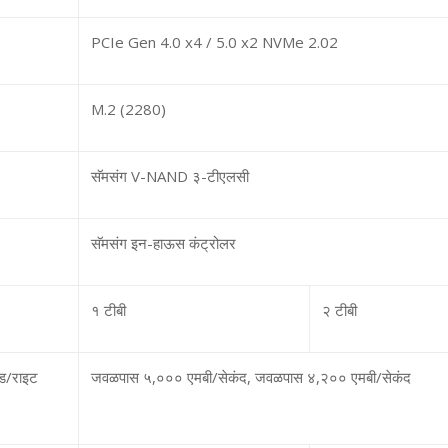
PCIe Gen 4.0 x4 / 5.0 x2 NVMe 2.0
2
M.2 (2280)
सॅमसंग
V-NAND
३-टीएलसी
सॅमसंग इन-हाऊस कंट्रोलर
१ टीबी
२ टीबी
रीड/राइट
जवळपास ५
,
००० एमबी/सेकंद
,
जवळपास ४
,
२०० एमबी/सेकंद