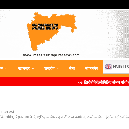
ENGLI
जन
महाराष्ट्र
राष्ट्रीय
लेख
संपादकीय
⇝ झिरोबीने केली मिलिंद सोमण यांची ब्रँड दूत म्हणून नियु
 Interest
िन गेमिंग, बिझनेस आणि क्रिएटिव्‍ह कार्यप्रवाहासाठी उच्‍च-कार्यक्षम, ऊर्जा-कार्यक्षम इंटर्नल स्‍टोरे