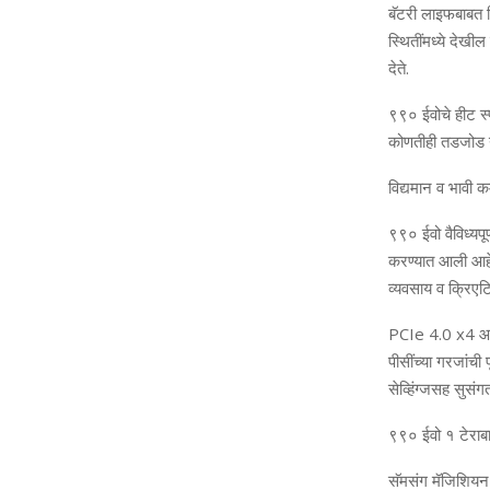
बॅटरी लाइफबाबत 
स्थितींमध्‍ये देखी
देते.
९९० ईवोचे हीट स्‍
को
णतीही तडजोड 
विद्यमान व भावी कम्
९९० ईवो वैविध्‍यप
करण्‍यात आली आहे
व्‍यवसाय व क्रिएटिव
PCIe 4.0 x4
आ
पीसींच्‍या गरजांची 
सेव्हिंग्‍जसह सुसंग
९९० ईवो १ टेराबाइ
सॅमसंग मॅजिशियन 