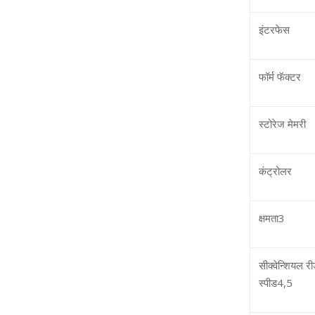
इंटरफेस
फॉर्म फॅक्‍टर
स्‍टोरेज मेमरी
कंट्रोलर
क्षमता
3
सीक्‍वेन्शियल 
स्‍पीड
4,5