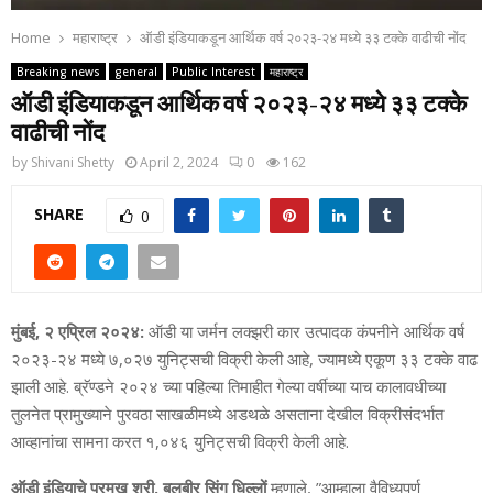
Home
महाराष्ट्र
ऑडी इंडियाकडून आर्थिक वर्ष २०२३-२४ मध्‍ये ३३ टक्‍के वाढीची नोंद
Breaking news
general
Public Interest
महाराष्ट्र
ऑडी इंडियाकडून आर्थिक वर्ष २०२३-२४ मध्‍ये ३३ टक्‍के
वाढीची नोंद
by
Shivani Shetty
April 2, 2024
0
162
SHARE
0
मुंबई, २ एप्रिल २०२४:
ऑडी या जर्मन लक्‍झरी कार उत्‍पादक कंपनीने आर्थिक वर्ष
२०२३-२४ मध्‍ये ७,०२७ युनिट्सची विक्री केली आहे, ज्‍यामध्‍ये एकूण ३३ टक्‍के वाढ
झाली आहे. ब्रॅण्‍डने २०२४ च्‍या पहिल्‍या तिमाहीत गेल्‍या वर्षीच्‍या याच कालावधीच्‍या
तुलनेत प्रामुख्‍याने पुरवठा साखळीमध्‍ये अडथळे असताना देखील विक्रीसंदर्भात
आव्‍हानांचा सामना करत १,०४६ युनिट्सची विक्री केली आहे.
ऑडी इंडियाचे प्रमुख श्री. बलबीर सिंग धिल्‍लों
म्‍हणाले, ”आम्‍हाला वैविध्‍यपूर्ण