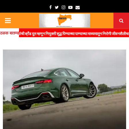
Facebook
Twitter
Instagram
Youtube
Email
PRIMARY
ठळक बातम्या
MENU
यांची ब्रँड दूत म्हणून नियुक्ती शुद्ध पिण्याच्या पाण्याच्या माध्यमातून निरोगी जीवनशैलीचा संदेश जन