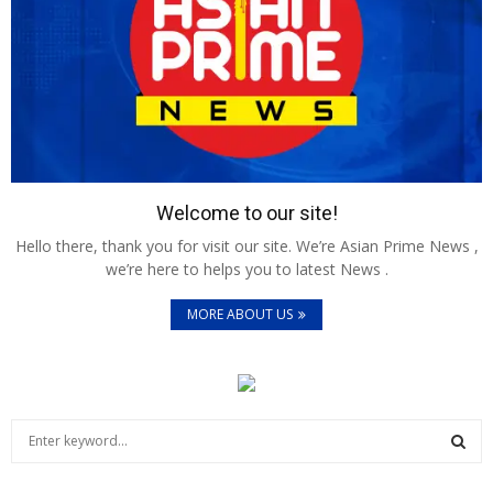
Welcome to our site!
Hello there, thank you for visit our site. We’re Asian Prime News ,
we’re here to helps you to latest News .
MORE ABOUT US
S
e
a
S