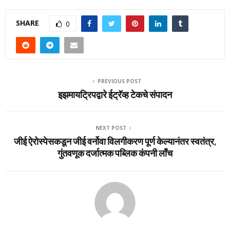
SHARE
0
PREVIOUS POST
इझमायट्रिपद्वारे ईट्रॅव्‍ह टेकचे संपादन
NEXT POST
जीई ऐरोस्‍पेसकडून जीई वर्नोवा विलगीकरण पूर्ण केल्‍यानंतर स्‍वतंत्र,
गुंतवणूक दर्जात्‍मक पब्लिक कंपनी लाँच