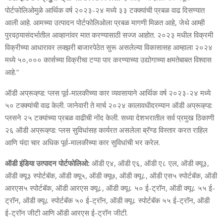
पोर्टफोलिओमुळे आर्थिक वर्ष २०२३-२४ मध्‍ये ३३ टक्‍क्‍यांची प्रबळ वाढ दिसण्‍यात
आली आहे. आमच्‍या उत्‍पादन पोर्टफोलिओला प्रबळ मागणी मिळत आहे, जेथे आम्‍ही
पुरवठ्यासंदर्भातील आव्‍हानांवर मात करण्‍यासाठी सज्‍ज आहोत. २०२३ मधील विक्रमी
विक्रीच्‍या आधारावर लक्‍झरी बाजारपेठेत सुरू असलेल्‍या विकासासह आम्‍हाला २०२४
मध्‍ये ५०,००० कार्सच्‍या विक्रीचा टप्‍पा पार करण्‍याच्‍या उद्योगाच्‍या क्षमतेबाबत विश्वास
आहे.”
ऑडी अप्रूव्‍ह्ड: प्‍लस पूर्व-मालकीच्‍या कार व्‍यवसायाने आर्थिक वर्ष २०२३-२४ मध्‍ये
५० टक्‍क्‍यांची वाढ केली. जानेवारी ते मार्च २०२४ कालावधीदरम्‍यान ऑडी अप्रूव्‍ह्ड:
प्‍लसने २५ टक्‍यांच्‍या प्रबळ वाढीची नोंद केली. सध्‍या देशभरातील सर्व प्रमुख ठिकाणी
२६ ऑडी अप्रूव्‍ह्ड: प्‍लस सुविधांसह कार्यरत असलेला ब्रॅण्‍ड विस्‍तार करत राहिल
आणि यंदा चार अधिक पूर्व-मालकीच्‍या कार सुविधांची भर करेल.
ऑडी इंडिया उत्‍पादन पोर्टफोलिओ:
ऑडी ए४, ऑडी ए६, ऑडी ए८ एल, ऑडी क्‍यू३,
ऑडी क्‍यू३ स्‍पोर्टबॅक, ऑडी क्‍यू५, ऑडी क्यू७, ऑडी क्‍यू८, ऑडी एस५ स्‍पोर्टबॅक, ऑडी
आरएस५ स्‍पोर्टबॅक, ऑडी आरएस क्‍यू८, ऑडी क्‍यू८ ५० ई-ट्रॉन, ऑडी क्‍यू८ ५५ ई-
ट्रॉन, ऑडी क्‍यू८ स्‍पोर्टबॅक ५० ई-ट्रॉन, ऑडी क्‍यू८ स्‍पोर्टबॅक ५५ ई-ट्रॉन, ऑडी
ई-ट्रॉन जीटी आणि ऑडी आरएस ई-ट्रॉन जीटी.