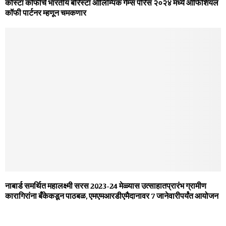
कोस्‍टा कॉफीचे भारतीय बॅरिस्‍टा ऑलिम्पिक गेम्‍स पॅरिस २०२४ मध्‍ये ऑफिशियल
कॉफी पार्टनर म्‍हणून चमकणार
नाबार्ड समर्थित महालक्ष्मी सरस 2023-24 मेळ्यास उत्साहातप्रारंभ ग्रामीण
कारागिरांना बँकेकडून पाठबळ, एमएमआरडीएमैदानावर 7 जानेवारीपर्यंत आयोजन