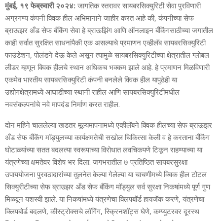
मुंबई, १९ फेब्रुवारी २०२४:
जागतिक स्तरावर सायबरसिक्युरिटी सेवा पुरविणारी
अग्रगण्य कंपनी क्विक हील अभिमानाने जाहीर करत आहे की, कंपनीच्या सेफ
ब्राऊझर अँड सेफ बँकिंग सेवा हे ब्राऊझिंग आणि ऑनलाइन बँकिंगसाठीच्या जगातील
काही सर्वात सुरक्षित साधनांपैकी एक असल्याचे प्रमाणन एव्हीलॅब सायबरसिक्युरिटी
फाउंडेशन, पोलंडने देऊ केले असून त्यामुळे सायबरसिक्युरिटीच्या क्षेत्रातील ग्लोबल
लीडर म्हणून क्विक हीलचे स्थान अधिकच भक्कम झाले आहे. हे प्रमाणन मिळविणारी
एकमेव भारतीय सायबरसिक्युरिटी कंपनी बनलेले क्विक हील यापुढेही या
उद्योगक्षेत्रामध्ये आघाडीच्या स्थानी राहील आणि सायबरसिक्युरिटीमधील
नवसंकल्पनांचे नवे मापदंड निर्माण करत राहील.
दोन महिने चाललेल्या खडतर मूल्यमापनामध्ये एव्हीलॅबने क्विक हीलच्या सेफ ब्राऊझर
अँड सेफ बँकिंग मॉड्युलच्या कार्यक्षमतेची सखोल चिकित्सा केली व हे करताना बँकिंग
घोटाळ्यांच्या सतत बदलत्या स्वरूपाच्या विरोधात लवचिकपणे टिकून राहण्याच्या या
यंत्रणेच्या क्षमतेवर विशेष भर दिला. जगभरातील ७ प्रतिष्ठित सायबरसुरक्षा
उपाययोजना पुरवठादारांच्या तुलनेत केल्या गेलेल्या या चाचणीमध्ये क्विक हील टोटल
सिक्युरीटीच्या सेफ ब्राउझर अँड सेफ बँकिंग मॉड्युल सर्व सुरक्षा निकषांमध्ये पूर्ण गुण
मिळवून यशस्वी झाले. या निकषांमध्ये यंत्रणेचा क्लिपबॉर्ड हायजॅक करणे, यंत्रणेचा
क्लिपबोर्ड बदलणे, कीस्ट्रोक्सचे लॉगिंग, स्क्रिनशॉट्स घेणे, कम्प्युटरवर दूरस्थ