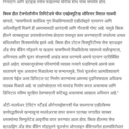
नियंत्रण आणि ड्राइव्ह तसेच फाईलच्या चोरीचा शोध यांचा समावेश होता.
क्विक हील टेक्नोलॉजीज लिमिटेडचे चीफ एक्झेक्युटिव्ह ऑफिसर विशाल साळवी
म्हणाले, “चाचणीमध्ये सर्वाधिक गुण मिळविण्यासाठी एव्हीलॅबद्वारे प्रमाणन आणि
अधिस्वीकृती मिळणे ही आमच्यासाठी आनंदाची आणि गौरवाची गोष्ट आहे. यामुळे क्विक
हीलने सायबसुरक्षा उपाययोजनांच्या क्षेत्रात पायाभूत काम करण्याप्रती जपलेल्या अचल
बांधिलकीवर शिक्कामोर्तब झाले आहे. क्विक हील टोटल सिक्युरिटीच्या सेफ ब्राऊझर
अँड सेफ बँकिंग मॉड्लने या खडतर चाचणीमध्ये मिळविलेल्या यशामध्ये सर्वोत्कृष्टता,
अभिनवता आणि यूजर संरक्षणाची अखंड कास धरण्याचे आमचे प्रयत्न प्रतिबिंबित
झाले आहेत. सायबरसुरक्षेच्या परिमाणांची व्याख्या नव्याने घडविण्याचे आमचे काम
सातत्याने सुरू असताना मिळालेल्या या सन्मानामुळे, जिथे यूजर्सना आत्मविश्वासाने
वावरता येईल असा डिजिटल पट निर्माण करण्याच्या आमच्या दृढनिश्चयाला अधिकच
पाठबळ मिळाले आहे. या उद्योगक्षेत्रात नवे मापदंड निर्माण करत असल्याचा आणि
डिजिटल भविष्य सुरक्षित ठेवण्याप्रती कटिबद्ध असल्याचा आम्हाला अभिमान आहे.”
अँटी-मालवेअर टेस्टिंग स्टॅँडर्ड ऑर्गनायझेशनशी मेळ साधणाऱ्या एव्हीलॅबच्या
कार्यपद्धतीमध्ये खऱ्याखुऱ्या मालवेअरचा वापर करून प्रत्यक्ष जगातील सायबर
धमक्यांच्या सिम्युलेटेड आवृत्तींचा वापर करण्यात आला होता. क्विक हीलच्या सेफ
ब्राऊझिंग अँड सेफ बँकिंग मॉड्युलने यूजर्सना ऑनलाइन बँकिंगवरील हल्ल्यांविरोधात