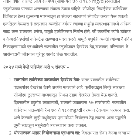
नवीन वर्षात विशिष्‍ट लक्ष्‍य रेंजमध्‍ये (सामान्‍यत: ७० ते १८०
mg/dl
)रक्‍तातील
ग्‍लुकोजच्‍या पातळ्या असण्‍याचा संकल्‍प ठेवला पाहिजे. सीजीएम डिवाईसेस व्‍यतिरिक्‍त
डिजिटल हेल्‍थ टूल्‍सच्‍या माध्‍यमातून हा संकल्‍प सहजपणे संपादित करता येऊ शकतो.
एकत्रित केल्‍यास हे तंत्रज्ञान व्‍यक्‍तींना वर्षभर त्‍यांच्‍या मधुमेह व्‍यवस्‍थापनामध्‍ये अधिक
साह्य करू शकतात. तसेच, यामुळे इकोसिस्‍टम निर्माण होते, जी व्‍यक्‍तींना त्‍यांचे डॉक्‍टर
व केअरगिव्‍हर्सशी कनेक्‍टेड राहण्‍यास मदत करते. यामुळे मधुमेही व्‍यक्‍ती त्‍यांच्‍या दैनंदिन
नित्‍यक्रमामध्‍ये प्रभावीपणे रक्‍तातील ग्‍लुकोजवर देखरेख ठेवू शकतात, परिणामत: ते
आरोग्‍यदायी जीवनाचा पुरेपूर आनंद घेऊ शकतील.
२०२४ मध्‍ये केले पाहिजेत असे ५ संकल्‍प –
रक्‍तातील शर्करेच्‍या पातळ्यांवर देखरेख ठेवा:
सतत रक्‍तातील शर्करेच्‍या
पातळ्यांवर देखरेख ठेवणे अत्‍यंत महत्त्वाचे आहे. फ्रीस्‍टाइल लिब्रे सारख्‍या
सीजीएम टूल्‍सच्‍या माध्‍यमातून रिअल टाइम देखरेख ठेवता येऊ शकते.
दिवसातील बहुतांश काळासाठी
, शक्‍यतो जवळपास १७ तासांसाठी रक्‍तातील
शर्करेच्‍या पातळ्यांची रेंज ७० ते १८०
mg/dl
दरम्‍यान ठेवण्‍याचा प्रयत्‍न करा.
असे केल्‍याने तुम्‍ही मधुमेहावर प्रभावीपणे नियंत्रण ठेवू शकता. अशा पद्धतीने
तुम्‍ही स्‍वत:हून मधुमेहाचे व्‍यवस्‍थापन करू शकाल.
धोरणात्‍मक आहार नियोजनाला प्राधान्‍य द्या:
दिवसभरात सेवन केल्‍या जाणाऱ्या