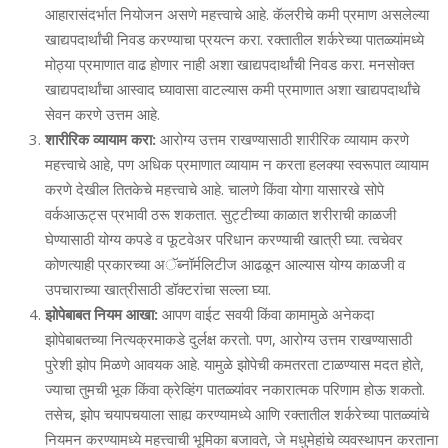
आहारासंदर्भात नियोजन असणे महत्त्वाचे आहे. कॅलरीचे कमी प्रमाण असलेल्‍या
खाद्यपदार्थांची निवड करण्‍याचा प्रयत्‍न करा. रक्‍तातील शर्करेच्‍या पातळ्यांमध्‍ये
मोठ्या प्रमाणात वाढ होणार नाही अशा खाद्यपदार्थांची निवड करा. मनसोक्‍त
खाद्यपदार्थांचा आस्‍वाद घ्‍यावासा वाटल्‍यास कमी प्रमाणात अशा खाद्यपदार्थांचे
सेवन करणे उत्तम आहे.
शारीरिक व्‍यायाम करा:
आरोग्‍य उत्तम राखण्‍यासाठी शारीरिक व्‍यायाम करणे
महत्त्वाचे आहे
, पण अधिक प्रमाणात व्‍यायाम न करता हलक्‍या स्‍वरूपात व्‍यायाम
करणे देखील तितकेचे महत्त्वाचे आहे. चालणे किंवा योगा यासारखे सोपे
वर्कआऊट्स प्रभावी ठरू शकतात. सुट्टीच्‍या काळात शरीराची काळजी
घेण्‍यासाठी योग्‍य कपडे व फूटवेअर परिधान करण्‍याची खात्री घ्‍या. त्‍वचेवर
कोणत्‍याही प्रकारच्‍या अॅब्‍नॉर्मलिटीज आढळून आल्‍यास योग्‍य काळजी व
उपचाराच्‍या खात्रीसाठी डॉक्‍टरांचा सल्‍ला घ्‍या.
झोपेबाबत नियम आखा:
आपण वाईट सवयी किंवा कामामुळे अनेकदा
झोपेबाबतच्‍या नित्‍यक्रमाकडे दुर्लक्ष करतो. पण
, आरोग्‍य उत्तम राखण्‍यासाठी
पुरेशी झोप मिळणे आवयक आहे. यामुळे झोपेची कमतरता टाळण्‍यास मदत होते,
ज्‍याचा तुमची भूक किंवा क्रेव्हिंग पातळ्यांवर नकारात्‍मक परिणाम होऊ शकतो.
तसेच, झोप चयापचयाला साह्य करण्‍यामध्‍ये आणि रक्‍तातील शर्करेच्‍या पातळ्यांचे
नियमन करण्‍यामध्‍ये महत्त्वाची भूमिका बजावते, जे मधुमेहांचे व्‍यवस्‍थापन करताना