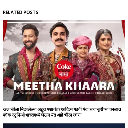
RELATED POSTS
खलासीला मिळालेल्‍या अद्भुत यशानंतर आदित्‍य गढवी यंदा सणासुदीच्‍या काळात
कोक स्‍टुडिओ भारतमध्‍ये घेऊन येत आहे ‘मीठा खारा’