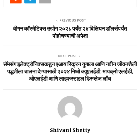
PREVIOUS POST
वीगन कॉस्‍मेटिक्‍स उद्योग २०२८ पर्यंत २४ बिलियन डॉलर्सपर्यंत
पोहोचण्याची अपेक्षा
NEXT POST
सॅमसंग इलेक्‍ट्रॉनिक्‍सकडून एआय स्क्रिन युगाला आणि नवीन जीवनशैली
पद्धतीला चालना देण्‍यासाठी २०२४ निओ क्‍यूएलईडी, मायक्रो एलईडी,
ओएलईडी आणि लाइफस्‍टाइल डिस्‍प्‍लेज लाँच
Shivani Shetty