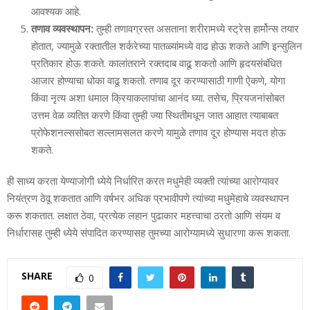
आवश्‍यक आहे.
तणाव व्‍यवस्‍थापन:
तुम्‍ही तणावग्रस्‍त असताना शरीरामध्‍ये स्‍ट्रेस हार्मोन्‍स तयार
होतात
, ज्‍यामुळे रक्‍तातील शर्करेच्‍या पातळ्यांमध्‍ये वाढ होऊ शकते आणि इन्‍सुलिन
प्रतिकार होऊ शकते. कालांतराने रक्‍तदाब वाढू शकतो आणि हृदयसंबंधित
आजार होण्‍याचा धोका वाढू शकतो. तणाव दूर करण्‍यासाठी गाणी ऐकणे, योगा
किंवा नृत्‍य अशा धमाल क्रियाकलापांचा आनंद घ्‍या. तसेच, प्रियजनांसोबत
उत्तम वेळ व्‍यतित करणे किंवा तुम्‍ही ज्‍या स्थितीमधून जात आहात त्‍याबाबत
प्रोफेशनल्‍ससोबत सल्‍लामसलत करणे यामुळे तणाव दूर होण्‍यास मदत होऊ
शकते.
ही साध्‍य करता येण्‍याजोगी ध्‍येये निर्धारित करत मधुमेही व्‍यक्‍ती त्यांच्‍या आरोग्‍यावर
नियंत्रण ठेवू शकतात आणि वर्षभर अधिक प्रभावीपणे त्‍यांच्‍या मधुमेहाचे व्‍यवस्‍थापन
करू शकतात. लक्षात ठेवा
, प्रत्‍येक लहान पुढाकार महत्त्वाचा ठरतो आणि संयम व
निर्धारासह तुम्‍ही ध्‍येये संपादित करण्‍यासह तुमच्‍या आरोग्‍यामध्‍ये सुधारणा करू शकता.
SHARE
0