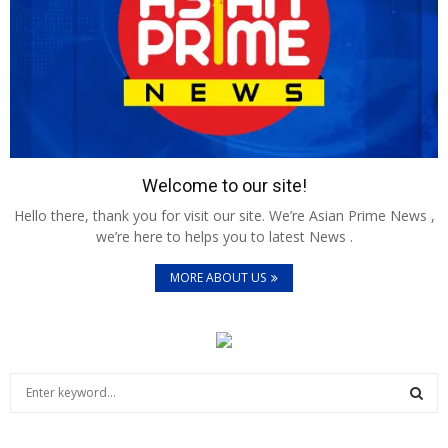
Welcome to our site!
Hello there, thank you for visit our site. We’re Asian Prime News ,
we’re here to helps you to latest News .
MORE ABOUT US
S
e
a
S
r