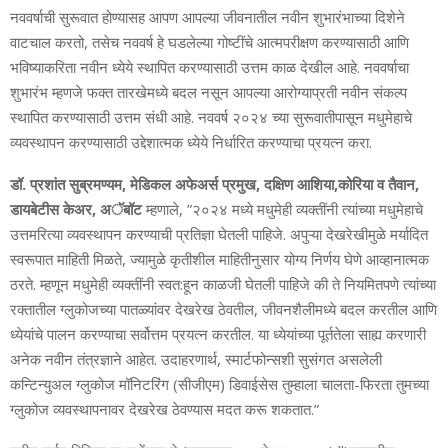
नववर्षाची सुरूवात होण्‍यासह आपण आपल्‍या जीवनातील नवीन शुभारंभाच्‍या दिशेने
वाटचाल करतो
, तसेच नववर्ष हे घडलेल्‍या गोष्‍टींचे आत्‍मपरीक्षण करण्‍यासाठी आणि
भविष्‍याकरिता नवीन ध्‍येये स्‍थापित करण्‍यासाठी उत्तम काळ देखील आहे. नववर्षाचा
शुभारंभ म्‍हणजे फक्‍त तारखेमध्‍ये बदल नसून आपल्‍या आरोग्‍याप्रती नवीन संकल्‍प
स्‍थापित करण्‍यासाठी उत्तम संधी आहे. नववर्ष २०२४ च्‍या सुरूवातीपासून मधुमेहाचे
व्‍यवस्‍थापन करण्‍यासाठी उद्देशात्‍मक ध्‍येये निर्धारित करण्‍याचा प्रयत्‍न करा.
डॉ. प्रशांत सुब्रमण्‍यम
, मेडिकल अफेअर्स प्रमुख, दक्षिण आशिया,कोरिया व तैवान,
डायबेटीस केअर, अॅबॉट
म्‍हणाले
, ”२०२४ मध्‍ये मधुमेही व्‍यक्‍तींनी त्‍यांच्‍या मधुमेहाचे
उत्तमरित्‍या व्‍यवस्‍थापन करण्‍याची प्रतिज्ञा घेतली पाहिजे. अपुऱ्या देखरेखीमुळे मर्यादित
स्‍वरूपात माहिती मिळते, ज्‍यामुळे कृतीशील माहितीनुसार योग्‍य निर्णय घेणे आव्‍हानात्‍मक
ठरते. म्‍हणून मधुमेही व्‍यक्‍तींनी स्‍वत:हून काळजी घेतली पाहिजे की ते नियमितपणे त्‍यांच्‍या
रक्‍तातील ग्‍लुकोजच्‍या पातळ्यांवर देखरेख ठेवतील, जीवनशैलीमध्‍ये बदल करतील आणि
ध्येयांचे पालन करण्‍याचा सर्वोत्तम प्रयत्न करतील. या ध्‍येयांच्‍या पूर्ततेला साह्य करणारी
अनेक नवीन तंत्रज्ञाने आहेत. उदाहरणार्थ, स्‍मार्टफोन्‍सशी सुसंगत असलेली
कन्टिन्‍युअल ग्‍लुकोज मॉनिटरिंग (सीजीएम) डिवाईसेस तुम्‍हाला चालता-फिरता तुमच्‍या
ग्‍लुकोज व्‍यवस्‍थापनावर देखरेख ठेवण्‍यास मदत करू शकतात.”