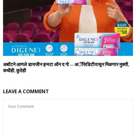
अबॉटने आणले डायजीन इन्स्टा ऑन द गो – अॅसिडिटीपासून मिळणार मुक्ती,
कधीही, कुठेही
LEAVE A COMMENT