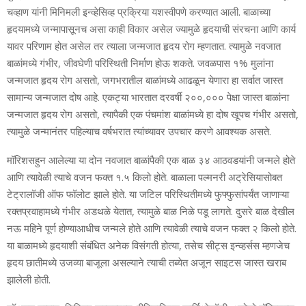
चव्हाण यांनी मिनिमली इन्व्हेसिव्ह प्रक्रिया यशस्वीपणे करण्यात आली. बाळाच्या
हृदयामध्ये जन्मापासूनच असा काही विकार असेल ज्यामुळे हृदयाची संरचना आणि कार्य
यावर परिणाम होत असेल तर त्याला जन्मजात हृदय रोग म्हणतात. त्यामुळे नवजात
बाळांमध्ये गंभीर, जीवघेणी परिस्थिती निर्माण होऊ शकते. जवळपास १% मुलांना
जन्मजात हृदय रोग असतो, जगभरातील बाळांमध्ये आढळून येणारा हा सर्वात जास्त
सामान्य जन्मजात दोष आहे. एकट्या भारतात दरवर्षी २००,००० पेक्षा जास्त बाळांना
जन्मजात हृदय रोग असतो, त्यापैकी एक पंचमांश बाळांमध्ये हा दोष खूपच गंभीर असतो,
त्यामुळे जन्मानंतर पहिल्याच वर्षभरात त्यांच्यावर उपचार करणे आवश्यक असते.
मॉरिशसहुन आलेल्या या दोन नवजात बाळांपैकी एक बाळ ३४ आठवडयांनी जन्मले होते
आणि त्यावेळी त्याचे वजन फक्त १.५ किलो होते. बाळाला पल्मनरी अट्रेसियासोबत
टेट्रालॉजी ऑफ फॉलोट झाले होते. या जटिल परिस्थितीमध्ये फुफ्फुसांपर्यंत जाणाऱ्या
रक्तप्रवाहामध्ये गंभीर अडथळे येतात, त्यामुळे बाळ निळे पडू लागते. दुसरे बाळ देखील
नऊ महिने पूर्ण होण्याआधीच जन्मले होते आणि त्यावेळी त्याचे वजन फक्त २ किलो होते.
या बाळामध्ये हृदयाशी संबंधित अनेक विसंगती होत्या, तसेच सीट्स इन्व्हर्सस म्हणजेच
हृदय छातीमध्ये उजव्या बाजूला असल्याने त्याची तब्येत अजून साइटस जास्त खराब
झालेली होती.