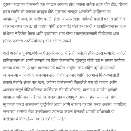
दुसऱ्या बाळाच्या केसमध्ये एक वेगळेच आव्हान होते. त्याला अनेक हृदय दोष होते, शिवाय
हृदय छातीमध्ये उजव्या बाजूला होते. मुळातच नाजूक असलेली प्रक्रिया या
आव्हानांमुळे अजूनच कठीण बनली होती. रिअल-टाइम मार्गदर्शनासाठी प्रगत इमेजिंग
तंत्राचा वापर करत, डॉ चव्हाण यांनी हृदयापर्यंत पोहोचण्यासाठी रक्तवाहिन्यांमार्फत एक
कॅथेटर नेव्हिगेट केला आणि हृदयाच्या आत योग्य रक्तप्रवाहासाठी पीडीएच्या आत
(पेटंट डक्टस आर्टेरियोसस) दोन स्टेन्ट लावले.
श्री अरुणेश पुनेथा,पश्चिम क्षेत्र-रिजनल सीईओ, अपोलो हॉस्पिटल्स म्हणाले,”अपोलो
हॉस्पिटल्समध्ये आम्ही रुग्णाचे वय किंवा केसमधील गुंतागुंत यांची पर्वा न करता सर्वोच्च
मानक देखभाल प्रदान करण्यासाठी बांधील आहोत. नऊ महिने पूर्ण होण्याआधी
जन्मलेल्या या बाळांनी आमच्याकडील विशेष उपचार आणि देखभाल मिळवण्यासाठी
हजारो मैलांचे अंतर पार केले, त्यांच्या केसेसमध्ये मिळालेले यश डॉ चव्हाण आणि
आमच्या संपूर्ण पीडियाट्रिक कार्डियाक टीमची कौशल्ये, करुणा व समर्पण दर्शवते.
आम्हाला अभिमान आहे की, जन्मजात हृदय रोगामुळे उत्पन्न होणाऱ्या आव्हानांचा
मुकाबला करत असलेल्या कुटुंबांना आशा आणि उपचार प्रदान करत आहोत. जागतिक
स्तराच्या आरोग्य सेवा प्रत्येकाला उपलब्ध करुन देण्याची आमची बांधिलकी या
केसेसमध्ये मिळालेल्या यशाने दर्शवली आहे.”
अपोलो हॉस्पिटल नवी मुंबईमध्ये आणीबाणीच्या केसेस हाताळण्यासाठी बाळांवरील