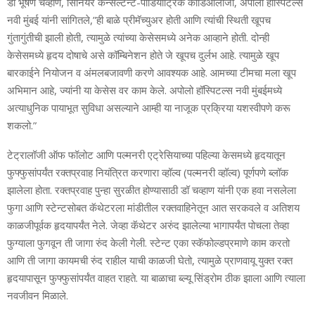
डॉ भूषण चव्हाण, सिनियर कन्सल्टन्ट-पीडियाट्रिक कार्डिओलॉजी, अपोलो हॉस्पिटल्स
नवी मुंबई यांनी सांगितले,”ही बाळे प्रीमॅच्युअर होती आणि त्यांची स्थिती खूपच
गुंतागुंतीची झाली होती, त्यामुळे त्यांच्या केसेसमध्ये अनेक आव्हाने होती. दोन्ही
केसेसमध्ये हृदय दोषाचे असे कॉम्बिनेशन होते जे खूपच दुर्लभ आहे. त्यामुळे खूप
बारकाईने नियोजन व अंमलबजावणी करणे आवश्यक आहे. आमच्या टीमचा मला खूप
अभिमान आहे, ज्यांनी या केसेस वर काम केले. अपोलो हॉस्पिटल्स नवी मुंबईमध्ये
अत्याधुनिक पायाभूत सुविधा असल्याने आम्ही या नाजूक प्रक्रिया यशस्वीपणे करू
शकलो.”
टेट्रालॉजी ऑफ फॉलोट आणि पल्मनरी एट्रेसियाच्या पहिल्या केसमध्ये हृदयातून
फुफ्फुसांपर्यंत रक्तप्रवाह नियंत्रित करणारा व्हॉल्व (पल्मनरी व्हॉल्व) पूर्णपणे ब्लॉक
झालेला होता. रक्तप्रवाह पुन्हा सुरळीत होण्यासाठी डॉ चव्हाण यांनी एक हवा नसलेला
फुगा आणि स्टेन्टसोबत कॅथेटरला मांडीतील रक्तवाहिनेतून आत सरकवले व अतिशय
काळजीपूर्वक हृदयापर्यंत नेले. जेव्हा कॅथेटर अरुंद झालेल्या भागापर्यंत पोचला तेव्हा
फुग्याला फुगवून ती जागा रुंद केली गेली. स्टेन्ट एका स्कॅफोल्डप्रमाणे काम करतो
आणि ती जागा कायमची रुंद राहील याची काळजी घेतो, त्यामुळे प्राणवायू युक्त रक्त
हृदयापासून फुफ्फुसांपर्यंत वाहत राहते. या बाळाचा ब्ल्यू सिंड्रोम ठीक झाला आणि त्याला
नवजीवन मिळाले.