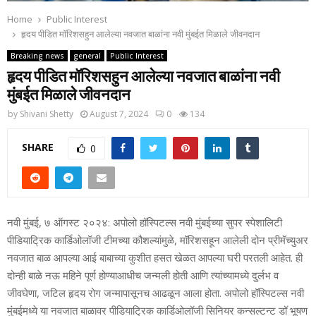
Home
Public Interest
हृदय पीडित मॉरिशसहुन आलेल्या नवजात बाळांना नवी मुंबईत मिळाले जीवनदान
Breaking news
general
Public Interest
हृदय पीडित मॉरिशसहुन आलेल्या नवजात बाळांना नवी
मुंबईत मिळाले जीवनदान
by
Shivani Shetty
August 7, 2024
0
134
SHARE
0
नवी मुंबई, ७ ऑगस्ट २०२४: अपोलो हॉस्पिटल्स नवी मुंबईच्या सुपर स्पेशालिटी
पीडियाट्रिक कार्डिओलॉजी टीमच्या कौशल्यांमुळे, मॉरिशसहून आलेली दोन प्रीमॅच्युअर
नवजात बाळ आपल्या आई बाबाच्या कुशीत हसत खेळत आपल्या घरी परतली आहेत. ही
दोन्ही बाळे नऊ महिने पूर्ण होण्याआधीच जन्मली होती आणि त्यांच्यामध्ये दुर्लभ व
जीवघेणा, जटिल हृदय रोग जन्मापासूनच आढळून आला होता. अपोलो हॉस्पिटल्स नवी
मुंबईमध्ये या नवजात बाळावर पीडियाट्रिक कार्डिओलॉजी सिनियर कन्सल्टन्ट डॉ भूषण