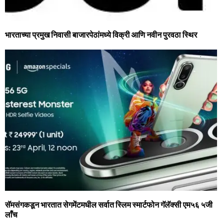
भारताच्या प्रमुख निवासी बाजारपेठांमध्ये विक्री आणि नवीन पुरवठा स्थिर
सॅमसंगकडून भारतात सेगमेंटमधील सर्वात स्लिम स्‍मार्टफोन गॅलॅक्‍सी एम५६ ५जी
लाँच