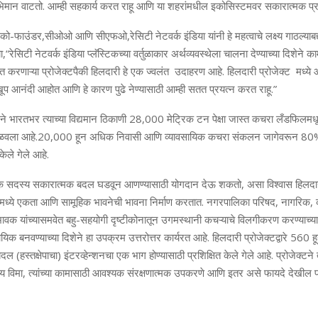
भिमान वाटतो. आम्ही सहकार्य करत राहू आणि या शहरांमधील इकोसिस्टमवर सकारात्मक प्र
ी को-फाउंडर
,
सीओओ आणि सीएफओ
,
रेसिटी नेटवर्क इंडिया यांनी हे महत्वाचे लक्ष्य गाठल्या
ा
,
“
रेसिटी नेटवर्क इंडिया प्लॅस्टिकच्या वर्तुळाकार अर्थव्यवस्थेला चालना देण्याच्या दिशे
करणाऱ्या प्रोजेक्टपैकी हिलदारी हे एक ज्वलंत उदाहरण आहे. हिलदारी प्रोजेक्ट मध्ये आम
 खूप आनंदी आहोत आणि हे कारण पुढे नेण्यासाठी आम्ही सतत प्रयत्न करत राहू.
”
 ने भारतभर त्याच्या विद्यमान ठिकाणी
28,000
मेट्रिक टन पेक्षा जास्त कचरा लँडफिलमधू
वळवला आहे.
20,000
हून अधिक निवासी आणि व्यावसायिक कचरा संकलन जागेवरून
80
ेले गेले आहे.
ेक सदस्य सकारात्मक बदल घडवून आणण्यासाठी योगदान देऊ शकतो
,
असा विश्वास हिलदार
ंमध्ये एकता आणि सामूहिक भावनेची भावना निर्माण करतात. नगरपालिका परिषद
,
नागरिक
,
वक यांच्यासमवेत बहु-सहयोगी दृष्टीकोनातून उगमस्थानी कचऱ्याचे विलगीकरण करण्याच्य
यिक बनवण्याच्या दिशेने हा उपक्रम उत्तरोत्तर कार्यरत आहे. हिलदारी प्रोजेक्टद्वारे
560
ह
दल (हस्तक्षेपाचा) इंटरव्हेन्शनचा एक भाग होण्यासाठी प्रशिक्षित केले गेले आहे. प्रोजेक्टने 
य विमा
,
त्यांच्या कामासाठी आवश्यक संरक्षणात्मक उपकरणे आणि इतर असे फायदे देखील प