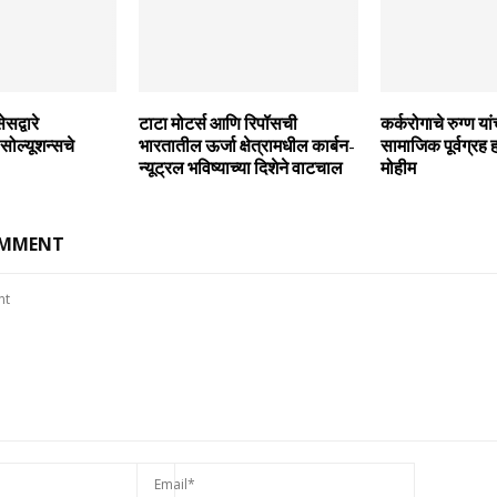
सद्वारे
टाटा मोटर्स आणि रिपॉसची
कर्करोगाचे रुग्ण या
्‍यूशन्‍सचे
भारतातील ऊर्जा क्षेत्रामधील कार्बन-
सामाजिक पूर्वग्रह 
न्‍यूट्रल भविष्‍याच्‍या दिशेने वाटचाल
मोहीम
OMMENT