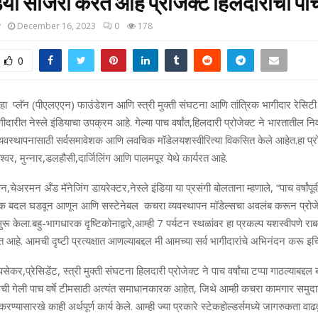
डिया साजरी करत आहे प्रोजेक्ट हिलदारीची पाच 
y
December 16, 2023
0
178
0
 हा प्लॅन (पीएलएएन) फाउंडेशन आणि स्त्री मुक्ती संघटना आणि तांत्रिक भागीदार रेसिटी इ
गीदारीत नेस्ले इंडियाचा उपक्रम आहे. गेल्या पाच वर्षांत
,
हिलदारी प्रोजेक्ट ने भारतातील न
 व्यवस्थापनासाठी सर्वसमावेशक आणि लवचिक मॉडेल
यशस्वीरित्या विकसित केले आहेत.
हा प्
श्वर
,
मुन्नार
,
डलहौसी
,
दार्जिलिंग आणि पालमपूर येथे कार्यरत आहे.
णन
,
चेअरमन अँड मॅनेजिंग डायरेक्टर
,
ने
स्ले इंडिया या प्रसंगी बोलताना
म्हणाले
,
“
पाच वर्षांपू
मक बदल घडवून आणून आणि सस्टेनेबल कचरा व्यवस्थापन मॉडेल्सचा अवलंब करून प्रोज
सुरू केला.
बहु-भागधारक दृष्टिकोनाद्वारे
,
आम्ही
7
पर्यटन स्थळांवर हा प्रकल्प यशस्वीपणे 
 आहे. आमची दृष्टी प्रत्यक्षात आणल्याबद्दल मी आमच्या सर्व भागीदारांचे अभिनंदन करू इच्
हापसेकर
,
प्रेसिडेंट
,
स्त्री मुक्ती संघटना हिलदारी प्रोजेक्ट ने पाच वर्षांचा टप्पा गाठल्याबद्दल
्टची गेली पाच वर्षे टीमसाठी अत्यंत समाधानकारक आहेत
,
जिथे आम्ही कचरा कामगार समुदा
ण्यासारखे काही अर्थपूर्ण कार्य केले. आम्ही ज्या प्रकारे स्टेकहोल्डर्समध्ये जागरुकता 