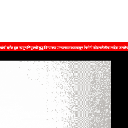
म्हणून नियुक्ती शुद्ध पिण्याच्या पाण्याच्या माध्यमातून निरोगी जीवनशैलीचा संदेश जनतेपर्यंत पोहोचव