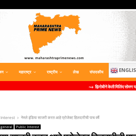
ENGLI
जन
महाराष्ट्र
राष्ट्रीय
लेख
संपादकीय
⇝ झिरोबीने केली मिलिंद सोमण यांची ब्रँड दूत म
 Interest
नेस्ले इंडिया साजरी करत आहे प्रोजेक्ट हिलदारीची पाच वर्षे
general
Public Interest