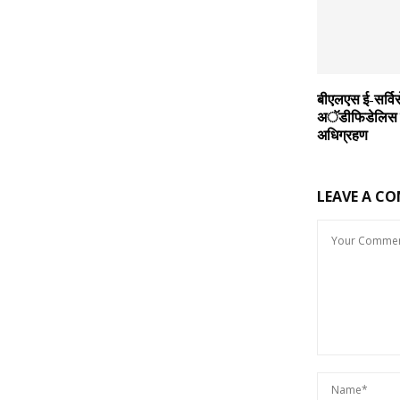
बीएलएस ई-सर्विसे
अॅडीफिडेलिस सोल
अधिग्रहण
LEAVE A C