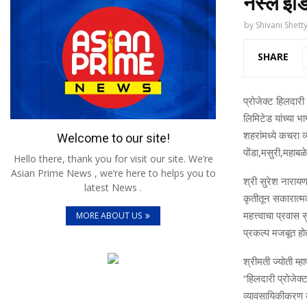
नेस्ले इं
by
Shivani Shett
SHARE
प्रोजेक्ट हिलदारी
लिमिटेड यांच्या भा
शहरांमध्ये कचरा
Welcome to our site!
पोंडा
,
मसुरी
,
महाबळे
Hello there, thank you for visit our site. We’re
Asian Prime News , we’re here to helps you to
श्री सुरेश नाराय
latest News .
कृतीतून सकारात्
महत्त्वाचा प्रवास 
MORE ABOUT US
प्रकल्प मजबूत होत
श्रीमती ज्योती म्
“
हिलदारी प्रोजेक
व्यावसायिकीकरण कर