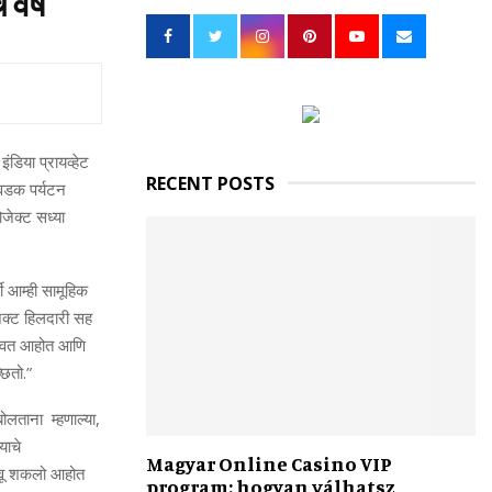
वर्षे
h
f
A
o
r
R
:
C
ंडिया प्रायव्हेट
H
RECENT POSTS
िवडक पर्यटन
रोजेक्ट सध्या
र्वी आम्ही सामूहिक
ेक्ट हिलदारी
सह
राबवत आहोत आणि
छितो.
”
 बोलताना म्हणाल्या
,
याचे
Magyar Online Casino VIP
वाढवू शकलो आहोत
program: hogyan válhatsz