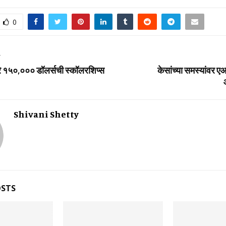
0
T
ारे १५०,००० डॉलर्सची स्‍कॉलरशिप्‍स
केसांच्या समस्यांवर ए
Shivani Shetty
OSTS