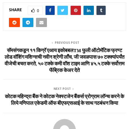
SHARE
0
PREVIOUS POST
सॅमसंगकडून ११ किग्रॅ एआय इकोबबलTM फुली ऑटोमॅटिक फ्रण्‍ट
लोड वॉशिंग मशिन्‍सची नवीन श्रेणी लाँच, जी जवळपास ७० टक्‍क्‍यांपर्यंत
वीजेची बचत करते, ५० टक्‍के कमी वॉश टाइम आणि ४५.५ टक्‍के सर्वोत्तम
फॅब्रिक केअर देते
NEXT POST
कोटक महिन्‍द्रा बैंक ने कोटक नेक्‍स्‍टजेन बैंकर्स प्रोग्राम लॉन्‍च करने के
लिये मणिपाल एकेडमी ऑफ बीएफएसआई के साथ गठबंधन किया