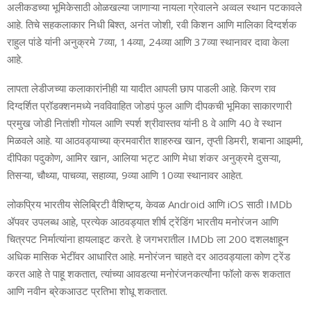
अलीकडच्या भूमिकेसाठी ओळखल्या जाणाऱ्या नायला ग्रेवालने अव्वल स्थान पटकावले
आहे. तिचे सहकलाकार निधी बिश्त, अनंत जोशी, रवी किशन आणि मालिका दिग्दर्शक
राहुल पांडे यांनी अनुक्रमे 7व्या, 14व्या, 24व्या आणि 37व्या स्थानावर दावा केला
आहे.
लापता लेडीजच्या कलाकारांनीही या यादीत आपली छाप पाडली आहे. किरण राव
दिग्दर्शित प्रॉडक्शनमध्ये नवविवाहित जोडपं फुल आणि दीपकची भूमिका साकारणारी
प्रमुख जोडी नितांशी गोयल आणि स्पर्श श्रीवास्तव यांनी 8 वे आणि 40 वे स्थान
मिळवले आहे. या आठवड्याच्या क्रमवारीत शाहरुख खान, तृप्ती डिमरी, शबाना आझमी,
दीपिका पदुकोण, आमिर खान, आलिया भट्ट आणि मेधा शंकर अनुक्रमे दुसऱ्या,
तिसऱ्या, चौथ्या, पाचव्या, सहाव्या, 9व्या आणि 10व्या स्थानावर आहेत.
लोकप्रिय भारतीय सेलिब्रिटी वैशिष्ट्य, केवळ Android आणि iOS साठी IMDb
ॲपवर उपलब्ध आहे, प्रत्येक आठवड्यात शीर्ष ट्रेंडिंग भारतीय मनोरंजन आणि
चित्रपट निर्मात्यांना हायलाइट करते. हे जगभरातील IMDb ला 200 दशलक्षाहून
अधिक मासिक भेटींवर आधारित आहे. मनोरंजन चाहते दर आठवड्याला कोण ट्रेंड
करत आहे ते पाहू शकतात, त्यांच्या आवडत्या मनोरंजनकर्त्यांना फॉलो करू शकतात
आणि नवीन ब्रेकआउट प्रतिभा शोधू शकतात.