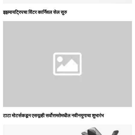
इझमायट्रिपचा विंटर कार्निवल सेल सुरु
टाटा मोटर्सकडून एसयूव्‍ही सर्वोत्तमतेमधील नवीनयुगाचा शुभारंभ