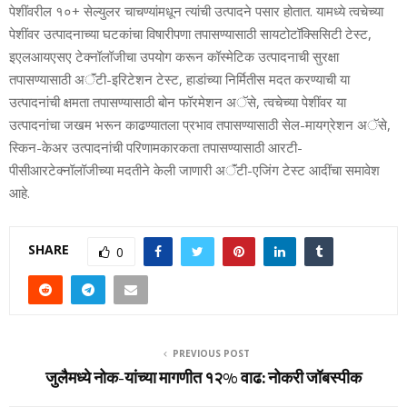
पेशींवरील १०+ सेल्युलर चाचण्यांमधून त्यांची उत्पादने पसार होतात. यामध्ये त्वचेच्या
पेशींवर उत्पादनाच्या घटकांचा विषारीपणा तपासण्यासाठी सायटोटॉक्सिसिटी टेस्ट,
इएलआयएसए टेक्नॉलॉजीचा उपयोग करून कॉस्मेटिक उत्पादनाची सुरक्षा
तपासण्यासाठी अॅंटी-इरिटेशन टेस्ट, हाडांच्या निर्मितीस मदत करण्याची या
उत्पादनांची क्षमता तपासण्यासाठी बोन फॉरमेशन अॅसे, त्वचेच्या पेशींवर या
उत्पादनांचा जखम भरून काढण्यातला प्रभाव तपासण्यासाठी सेल-मायग्रेशन अॅसे,
स्किन-केअर उत्पादनांची परिणामकारकता तपासण्यासाठी आरटी-
पीसीआरटेक्नॉलॉजीच्या मदतीने केली जाणारी अॅंटी-एजिंग टेस्ट आदींचा समावेश
आहे.
SHARE
0
PREVIOUS POST
जुलैमध्ये नोक-यांच्या मागणीत १२% वाढ: नोकरी जॉबस्‍पीक