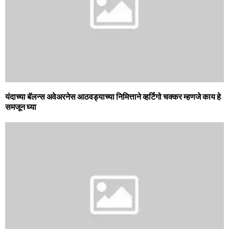
यंदाच्या बॅलन्स अवेअरनेस आठवड्याच्या निमित्ताने व्हर्टिगो चक्कर म्हणजे काय हे
समजून घ्या