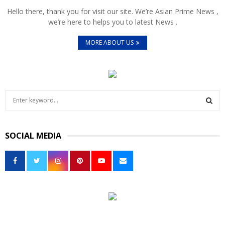
Hello there, thank you for visit our site. We’re Asian Prime News ,
we’re here to helps you to latest News .
MORE ABOUT US
S
e
a
S
r
SOCIAL MEDIA
c
E
h
f
A
o
r
R
:
C
H