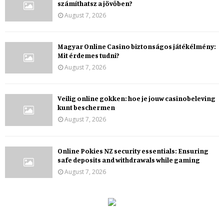
számíthatsz a jövőben?
August 7, 2026
Magyar Online Casino biztonságos játékélmény:
Mit érdemes tudni?
August 7, 2026
Veilig online gokken: hoe je jouw casinobeleving
kunt beschermen
August 7, 2026
Online Pokies NZ security essentials: Ensuring
safe deposits and withdrawals while gaming
August 7, 2026