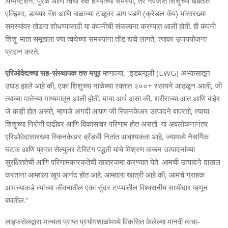
पिग्मेन्टेशन, पुरळ आणि त्वचा रुक्ष होण्याच्या समस्या, तर नवजात शिशुच्या बाबतीत
एक्झिमा, डायपर रॅश आणि बाळाच्या टाळूवर डाग पडणे (क्रेडल कॅप) यांसारख्या
समस्यांवर तोडगा शोधण्यासाठी या कंपनीची संकल्पना करण्यात आली होती. ही कंपनी
शिशु-माता समूहाला ज्या त्वचेच्या समस्यांना तोंड द्यावे लागते, त्यावर उपाययोजना
प्रदान करते.
एरिओवेदाच्या सह-संस्थापक तरु मयूर
म्हणाल्या, “इडब्ल्यूजी (EWG) अभ्यासातून
उघड झाले आहे की, एका शिशुच्या नाळेच्या रक्तात २००+ रसायने आढळून आली, जी
त्याच्या मातेच्या माध्यमातून आली होती. याचा अर्थ असा की, शरीराच्या आत आणि बाहेर
जे काही होत असते, म्हणजे अगदी आपण जी स्किनकेअर उत्पादने वापरतो, त्याचा
शिशुच्या निरोगी वाढीवर आणि विकासावर परिणाम होत असतो. या अवलोकनानंतर
एरिओवेदासारख्या स्किनकेअर ब्रॅंडची नितांत आवश्यकता आहे, ज्यामध्ये नैसर्गिक
घटक आणि प्रगत सेल्युलर टेस्टिंग पद्धती यांचे मिश्रण करून उत्पादनांच्या
सुरक्षिततेची आणि परिणामकारकतेची खातरजमा करण्यात येते. आमची उत्पादने दाखल
करताना आम्हाला खूप आनंद होत आहे. आम्हाला खात्री आहे की, आमचे ग्राहक
आमच्याकडे त्यांच्या जीवनातील एका सुंदर टप्प्यातील विश्वसनीय साथीदार म्हणून
बघतील.”
लाइफसेलद्वारा मान्यता प्राप्त प्रयोगशाळांमध्ये विकसित केलेल्या मानवी त्वचा-