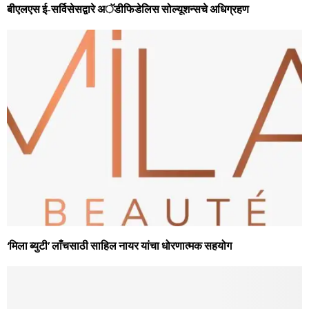
बीएलएस ई-सर्विसेसद्वारे अॅडीफिडेलिस सोल्‍यूशन्‍सचे अधिग्रहण
‘मिला ब्‍युटी’ लाँचसाठी साहिल नायर यांचा धोरणात्‍मक सहयोग