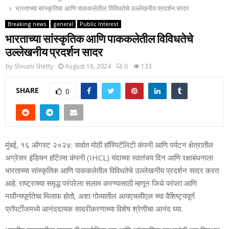
भारताच्या सांस्कृतिक आणि पाककलेतील विविधतेचे उल्लेखनीय प्रदर्शन सादर
Breaking news
general
Public Interest
भारताच्या सांस्कृतिक आणि पाककलेतील विविधतेचे
उल्लेखनीय प्रदर्शन सादर
by
Shivani Shetty
August 16, 2024
0
133
SHARE
0
मुंबई, १६ ऑगस्ट २०२४: सर्वात मोठी हॉस्पिटॅलिटी कंपनी आणि पर्यटन क्षेत्रातील
अग्रेसर इंडियन हॉटेल्स कंपनी (IHCL) यंदाच्या स्वातंत्र्य दिन आणि रक्षाबंधनाला
भारताच्या सांस्कृतिक आणि पाककलेतील विविधतेचे उल्लेखनीय प्रदर्शन सादर करत
आहे. राष्ट्राच्या समृद्ध परंपरेला सलाम करण्यासाठी म्हणून जिथे परंपरा आणि
नावीन्यपूर्णतेचा मिलाफ होतो, अशा गोव्यातील आयएचसीएल च्या वैशिष्ट्यपूर्ण
प्रॉपर्टीजमध्ये आनंददायक सादरीकरणाच्या विशेष श्रेणीचा आनंद घ्या.