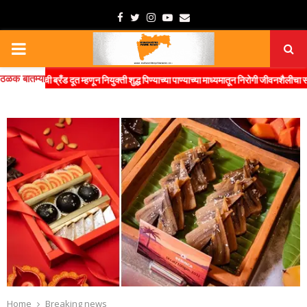
Facebook
Twitter
Instagram
Youtube
Email
PRIMARY
ठळक बातम्या
MENU
ंची ब्रँड दूत म्हणून नियुक्ती शुद्ध पिण्याच्या पाण्याच्या माध्यमातून निरोगी जीवनशैलीचा संदेश जनते
Home
Breaking news