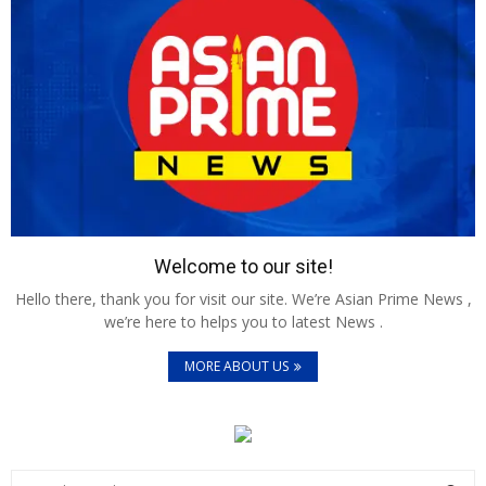
Welcome to our site!
Hello there, thank you for visit our site. We’re Asian Prime News ,
we’re here to helps you to latest News .
MORE ABOUT US
S