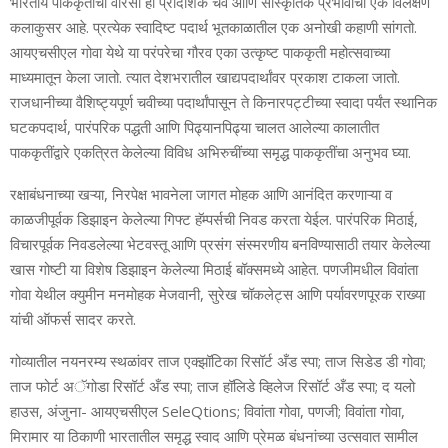
भारतीय पाककृतीचा वारसा ही प्रादेशिक चव आणि सांस्कृतिक प्रभावांची एक विलक्षण
कलाकुसर आहे. प्रत्येक स्वादिष्ट पदार्थ भूतकाळातील एक अनोखी कहाणी सांगतो.
आयएचसीएल गोवा येथे या परंपरेचा गौरव एका उत्कृष्ट पाककृती महोत्सवाच्या
माध्यमातून केला जातो. त्यात देशभरातील खाद्यपदार्थांवर प्रकाश टाकला जातो.
राजधानीच्या वैशिष्ट्यपूर्ण चवीच्या पदार्थांपासून ते किनारपट्टीच्या स्वादा पर्यंत स्थानिक
घटकपदार्थ, पारंपरिक पद्धती आणि पिढ्यानपिढ्या चालत आलेल्या कालातीत
पाककृतींद्वारे एकत्रित केलेल्या विविध अभिरुचींच्या समृद्ध पाककृतींचा अनुभव घ्या.
रक्षाबंधनाच्या खऱ्या, निरपेक्ष भावनेला जागत मोहक आणि आनंदित करणाऱ्या व
काळजीपूर्वक डिझाइन केलेल्या गिफ्ट हॅम्पर्सची निवड करता येईल. पारंपरिक मिठाई,
विचारपूर्वक निवडलेल्या भेटवस्तू आणि प्रसंग संस्मरणीय बनविण्यासाठी तयार केलेल्या
खास गोष्टी या विशेष डिझाइन केलेल्या मिठाई बॉक्समध्ये आहेत. पणजीमधील विवांता
गोवा येथील क्युमीन मनमोहक मेजवानी, सुरेख चॉकलेट्स आणि पर्यावरणपूरक राख्या
यांची ऑफर्स सादर करते.
गोव्यातील नयनरम्य स्थळांवर ताज एक्झॉटिका रिसॉर्ट अँड स्पा; ताज सिडेड डी गोवा;
ताज फोर्ट अॅगोडा रिसॉर्ट अँड स्पा; ताज हॉलिडे व्हिलेज रिसॉर्ट अँड स्पा; द यलो
हाउस, अंजुना- आयएचसीएल SeleQtions; विवांता गोवा, पणजी; विवांता गोवा,
मिरामार या ठिकाणी भारतातील समृद्ध स्वाद आणि प्रेमळ बंधनांच्या उत्सवात सामील