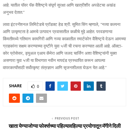
आहे. यातील पॉवर पॅक वैशिष्ट्ये संपूर्ण सुरक्षा आणि खात्रीशीर अपडेटचा अखंड
अनुभव देतात.”
लावा इंटरनॅशनल लिमिटेडचे प्रॉडक्ट हेड श्री. सुमित सिंग म्हणाले, “नव्या कल्पना
आणि उत्कृष्टता हे आमचे उत्पादन प्रवासातील कळीचे मुद्दे आहेत. परवडणाऱ्या
किंमतीमध्ये गतिमान कामगिरी आणि नव्या काळातील स्मार्टफोन वैशिष्ट्ये देऊन आमच्या
ग्राहकांना सक्षम करण्याच्या दृष्टीने युवा ५जी ची रचना करण्यात आली आहे. ऑक्टा-
कोर प्रोसेसर, ड्युअल एआय कॅमेरा आणि जलद चार्जिंग अशा वैशिष्ट्यांनी युक्त
असणारा युवा ५जी या विभागात नवीन मापदंड प्रस्थापित करून आपल्या
वापरकर्त्यांसाठी सर्वोत्कृष्ट तंत्रज्ञान आणि सृजनशीलता घेऊन येत आहे.”
SHARE
0
PREVIOUS POST
खाता येण्याजोग्या फोर्क्सच्या पहिल्यावहिल्या प्रयोगातून मॅगीने दिली