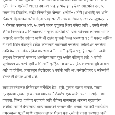
ग्रीन रंगात श्रीमंती थाटात उपलब्ध आहे. हा ‘मेड इन इंडिया’ स्मार्टफोन उत्कृष्ट
ग्लास बॅंक डिझाईन, साईड फिंगरप्रिंट सेन्सर, ४जीबी+४जीबी (आभासी) रॅम आणि
पिक्चर्स, व्हिडीओज तसेच मोठ्या फाईल्ससाठी उच्च क्षमतेच्या ६४/१२८ युएफएस २.
२ रोमसह उपलब्ध आहे. ५०एमपी एआय ड्युअल रिअर कॅमेरा आणि ८ एमपी सेल्फी
कॅमेरा निसर्गाच्या आणि स्वत:च्या उत्कृष्ट फोटोंची हमी घेतो. फोनच्या खालच्या भागात
असणारे फायरिंग स्पीकर आणि सी टाईप युएसबी केबल असणारा १८ वॅ. फास्ट चार्जिंग
ही याची विशेष वैशिष्ट्ये आहेत. कोणत्याही जाहिराती नसलेला, ब्लोटवेअर नसलेला
आणि फेस अनलॉक सुविधा असणारा क्लीन अॅन्ड्रॉईड १३, हे ग्राहकांना वाढीव
अनुभव देण्यासाठी वचनबद्द असलेल्या लावा युवा ५जीचे वैशिष्ट्य आहे. २ वर्षांची
सुरक्षितता अपडेटची हमी आणि अॅन्ड्रॉईड १४ वर अपग्रेड करण्याची सुविधा यात
आहे. या खेरीज, लावाकडून हँडसेटवर १ वर्षांची आणि अॅक्सेसरीजवर ६ महिन्यांची
वॉरन्टीही देण्यात आली आहे.
लावा इंटरनॅशनल लिमिटेडचे मार्केटिंग हेड- श्री. पुरवंश मैत्रेय म्हणाले, “लावा
ग्राहकांचा प्रवास हा आमच्या व्यवसाय नैतिकतेचा एक अविभाज्य भाग आहे. नव्या
कल्पना, किंमत, दर्जेदार उत्पादने आणि सेवेच्या माध्यमातून आमच्या ग्राहकांना
काहीतरी चांगले देण्यासाठी आम्ही सातत्याने प्रयत्नशील असतो. तरुणांची स्मार्टफोन
वापरण्याच्या पद्धती आणि प्राधान्य लक्षात घेऊन युवा ५जी ची रचना करण्यात आली