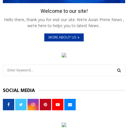
Welcome to our site!
Hello there, thank you for visit our site. We’re Asian Prime News ,
we’re here to helps you to latest News .
MORE ABOUT US
S
e
a
S
r
SOCIAL MEDIA
c
E
h
f
A
o
r
R
:
C