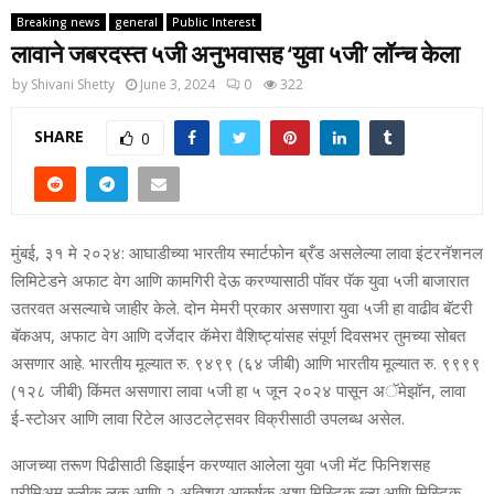
Breaking news
general
Public Interest
लावाने जबरदस्त ५जी अनुभवासह ‘युवा ५जी’ लॉन्च केला
by
Shivani Shetty
June 3, 2024
0
322
SHARE
0
मुंबई, ३१ मे २०२४: आघाडीच्या भारतीय स्मार्टफोन ब्रँड असलेल्या लावा इंटरनॅशनल
लिमिटेडने अफाट वेग आणि कामगिरी देऊ करण्यासाठी पॉवर पॅक युवा ५जी बाजारात
उतरवत असल्याचे जाहीर केले. दोन मेमरी प्रकार असणारा युवा ५जी हा वाढीव बॅटरी
बॅकअप, अफाट वेग आणि दर्जेदार कॅमेरा वैशिष्ट्यांसह संपूर्ण दिवसभर तुमच्या सोबत
असणार आहे. भारतीय मूल्यात रु. ९४९९ (६४ जीबी) आणि भारतीय मूल्यात रु. ९९९९
(१२८ जीबी) किंमत असणारा लावा ५जी हा ५ जून २०२४ पासून अॅमेझॉन, लावा
ई-स्टोअर आणि लावा रिटेल आउटलेट्सवर विक्रीसाठी उपलब्ध असेल.
आजच्या तरूण पिढीसाठी डिझाईन करण्यात आलेला युवा ५जी मॅट फिनिशसह
प्रीमिअम स्लीक लुक आणि २ अतिशय आकर्षक अशा मिस्टिक ब्ल्यू आणि मिस्टिक