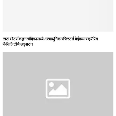
टाटा मोटर्सकडून चंदिगडमध्‍ये अत्‍याधुनिक रजिस्‍टर्ड वेईकल स्‍क्रॅपिंग
फॅसिलिटीचे उद्घाटन