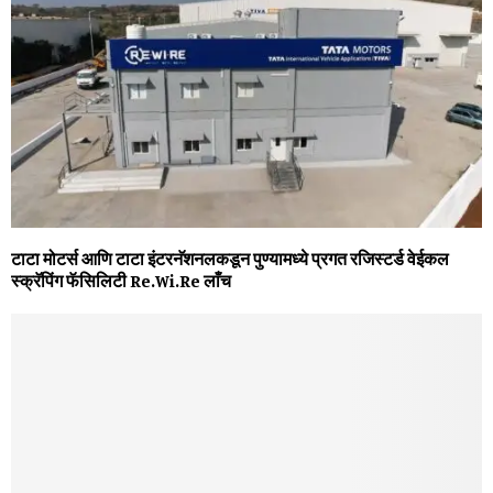
टाटा मोटर्स आणि टाटा इंटरनॅशनलकडून पुण्‍यामध्‍ये प्रगत रजिस्‍टर्ड वेईकल
स्‍क्रॅपिंग फॅसिलिटी Re.Wi.Re लाँच