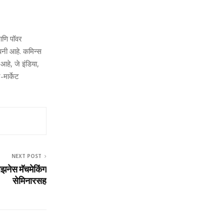
 आणि पॉवर
पनी आहे. कमिन्‍स
आहे, जे इंडिया,
-मार्केट
NEXT POST
झनेस मॅचमेकिंग
सेमिनारसह