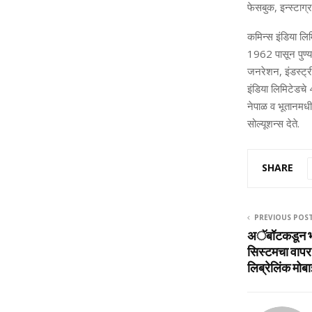
फेसबुक, इन्‍स्‍टा
कमिन्‍स इंडिया लि
1962 पासून पुण्‍य
जनरेशन, इंडस्‍ट्र
इंडिया लिमिटेडचे 
नेपाळ व भूतानमधील
सोल्‍यूशन्‍स देते.
SHARE
PREVIOUS POS
अॅबॉटकडून भार
सिस्‍टमचा वापर 
लिब्रेलिंक मो