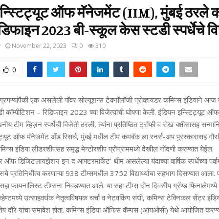
न्स्टिट्यूट ऑफ मॅनेजमेंट (IIM), मुंबई ठरले क
डिफाइन 2023 बी-स्‍कूल केस स्‍टडी स्‍पर्धेचे वि
y
November 22, 2023
0
310
0
रगण्यांपैकी एक असलेली पॉवर सोल्‍यूशन्‍स टेक्‍नॉलॉजी प्रोव्‍हायडर कमिन्‍स इंडियाने आज त्
टडी कॉम्‍पीटिशन – रिडिफाइन 2023 च्‍या विजेत्‍यांची घोषणा केली. इंडियन इन्स्टिट्यूट ऑफ
नीय टीम व्हिज़न स्‍पर्धेची विजेती ठरली, त्‍यांना प्रतिष्ठित ट्रॉफी व रोख बक्षीसासह सन्‍म
ट्यूट ऑफ मॅनेजमेंट अँड रिसर्च, मुंबई मधील टीम कमबॅक ला रनर्स-अप पुरस्‍कारासह गौरविण्
 कमिन्‍स इंडिया लीडरशीपसह समृद्ध मेन्‍टोरशीप प्रोग्राममध्‍ये देखील नोंदणी करण्‍यात येईल.
ऑफ डिजिटलायझेशन इन द आफ्टरमार्केट’ थीम असलेल्‍या यंदाच्‍या वार्षिक स्‍पर्धेच्‍या पर्वा
्‍सचे प्रतिनिधीत्‍व करणाऱ्या 938 टीम्‍समधील 3752 विद्यार्थ्‍यांचा सहभाग दिसण्‍यात आला. 
सहा फायनालिस्‍ट टीम्‍सना निवडण्‍यात आले. या सहा टीम्‍स दोन दिवसीय ग्रॅण्‍ड फिनालेमध्‍ये
ा. इव्‍हेण्‍टमध्‍ये उत्‍साहवर्धक नेतृत्‍वविषयक चर्चा व नेटवर्किग संधी, कमिन्‍स टेक्निकल सेंटर इ
 विशेष दौरे यांचा समावेश होता. कमिन्‍स इंडिया ऑफिस कॅम्‍पस (आयओसी) येथे आयोजित करण्‍यात