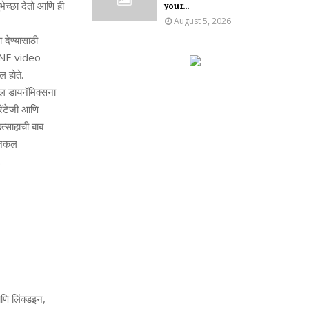
भेच्‍छा देतो आणि ही
your...
August 5, 2026
 देण्‍यासाठी
FINE video
ल होते.
शनल डायनॅमिक्‍सना
्रॅटेजी आणि
‍साहाची बाब
ॉजिकल
.
 लिंक्‍डइन,