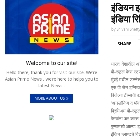
इंडियन इ
इंडिया रि
by
Shivani Shett
SHARE
Welcome to our site!
भारत: देशातील अग्
बी-स्‍कूल केस स्‍
Hello there, thank you for visit our site. We’re
Asian Prime News , we’re here to helps you to
मुंबई मधील उल्‍लेख
latest News .
एस पी जैन इन्स्टि
विजेत्‍या टीम्‍सची
MORE ABOUT US
‘अनलॉकिंग द पॉवर 
प्रिमिअम बी-स्‍कूल
फेऱ्यांना पार करत 
पुण्‍यामध्‍ये आल्‍य
इंजिन प्‍लाण्‍टचे