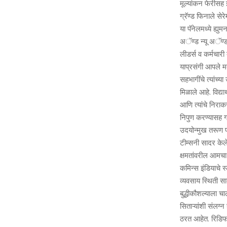
मूल्‍यांकन फेरीसह इ
ग्रॅण्‍ड फिनाले सेर
या पॅनेलमध्‍ये ह्य
अॅण्‍ड न्‍यू अॅण्‍ड
लीडर्स व कर्मचारी
याप्रसंगी आपले मत
सहभागींचे त्‍यांच्
मिळाले आहे. विद्या
आणि त्‍यांचे निरा
निपुण करण्‍यासह ग्
उदयोन्‍मुख तरूण प्
टीम्‍सनी सादर केले
क्षमतांवरील आमचा
कमिन्‍स इंडियाचे स्
व्‍यवसाय स्थिती सा
बुद्धीकौशल्‍याला च
सिताऱ्यांशी संलग्‍न
ठरत आहेत. रिडिफाइ