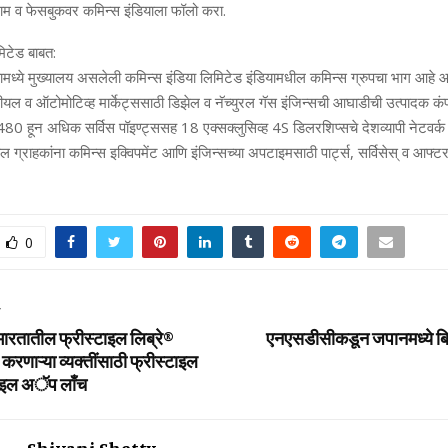
ग्राम व फेसबुकवर कमिन्‍स इंडियाला फॉलो करा.
मिटेड बाबत:
ामध्‍ये मुख्‍यालय असलेली कमिन्‍स इंडिया लिमिटेड इंडियामधील कमिन्‍स ग्रुपचा भाग आहे
ीयल व ऑटोमोटिव्‍ह मार्केट्ससाठी डिझेल व नॅच्‍युरल गॅस इंजिन्‍सची आघाडीची उत्‍पादक कं
480 हून अधिक सर्विस पॉइण्‍ट्ससह 18 एक्‍सक्‍लुसिव्‍ह 4S डिलरशिप्‍सचे देशव्‍यापी नेटवर्क 
 ग्राहकांना कमिन्‍स इक्विपमेंट आणि इंजिन्‍सच्‍या अपटाइमसाठी पार्ट्स, सर्विसेस् व आफ्टर
0
T
तातील फ्रीस्‍टाइल लिब्रे®
एनएसडीसीकडून जपानमध्ये बि
करणाऱ्या व्‍यक्‍तींसाठी फ्रीस्‍टाइल
बाइल अॅप लाँच