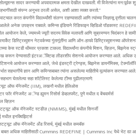
सोल्‍यूशन्‍स सादर करण्‍याची अपवादात्‍मक क्षमता देखील दाखवली. मी विजेत्‍यांना मन:पूर्वक शु
 सहभागींसाठी संपन्‍न अनुभव ठरली असेल, अशी आशा व्‍यक्‍त करतो.”
वाटचाल करत कंपनीने विद्यार्थ्‍यांशी संलग्‍न राहण्‍यासाठी आणि त्‍यांच्‍या जिज्ञासू वृत्तीला चालना
 आलेले अनेक उपक्रम राबवले. कमिन्‍स इंडियाने रिडिफाइन व्हिडिओ पॉडकास्‍ट REDE
आयोजन केले, ज्‍यामध्‍ये ज्‍यूरी सदस्य विवेक मलापती आणि सुब्रमण्‍यन चिदंबरन हे सामी
ार्केट डिस्ट्रिब्‍युशन नेटवर्कच्‍या गुंतागूंतींना आणि ऑन-हायवे डिस्ट्रिब्‍युशनच्‍या ऑपरे
्‍या केस स्‍टडी थीमवर प्रकाश टाकला. विद्यार्थ्‍यांना कंपनीचे मिशन, व्हिज़न, बिझनेस स्‍ट
ख करून देण्‍यासाठी इंटरअॅक्टिव्‍ह लीडरशीप सेशनचे आयो‍जन करण्‍यात आले. अधिक उत्
्‍पीटिशनचे आयोजन करण्‍यात आले, जेथे इंडस्‍ट्री ट्रेण्‍ड्स, बिझनेस डायनॅमिक्‍स, टेक्‍नॉल
र्भात सहभागींचे ज्ञान आणि कमिन्‍सबाबत त्‍यांना असलेल्‍या माहितीचे मूल्‍यांकन करण्‍यात आले
ये सहभाग घेतलेल्‍या सहा शॉर्टलिस्‍ट केलेल्‍या टीम्‍स पुढीलप्रमाणे:
टिट्यूट ऑफ मॅनेजमेंट (IIM), लखनौ मधील हेलिओस
टर फॉर मॅनेजमेंट अॅण्‍ड ह्युमन रिसोर्स डेव्‍हलपमेंट, पुणे मधील द बेंचवार्मर्स
ल व्हिज़न
्स्टिट्यूट ऑफ मॅनेजमेंट स्‍टडीज़ (NMIMS), मुंबई मधील सिनर्जी
 मधील इनक्विझिटर्स
स्टिट्यूट ऑफ मॅनेजमेंट अँड रिसर्च, मुंबई मधील कमबॅक
बाबत अधिक माहितीसाठी Cummins REDEFINE | Cummins Inc येथे भेट द्या आणि