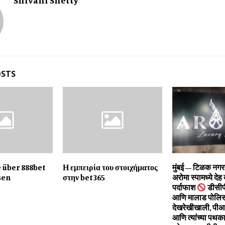
Shivani Shetty
OSTS
e über 888bet
Η εμπειρία του στοιχήματος
मुंबई – टिळक नगर
sen
στην bet365
अरोमा स्पामध्ये देह 
पर्दाफाश
डीसीप
आणि मालाड पोलिस 
देखरेखीखाली, पी
आणि त्यांच्या पथका