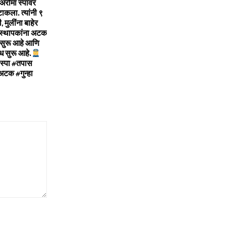
 अरोमा स्पावर
टाकला. त्यांनी ९
 मुलींना बाहेर
वस्थापकांना अटक
 सुरू आहे आणि
ध सुरू आहे.
#स्पा #तपास
टक #गुन्हा