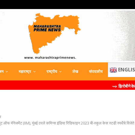
ENGLI
जन
महाराष्ट्र
राष्ट्रीय
लेख
संपादकीय
⇝ झिरोबीने केली मिलिंद सोमण यांची ब
र
यूट ऑफ मॅनेजमेंट (IIM), मुंबई ठरले कमिन्‍स इंडिया रिडिफाइन 2023 बी-स्‍कूल केस स्‍टडी स्‍पर्धेचे विजेते