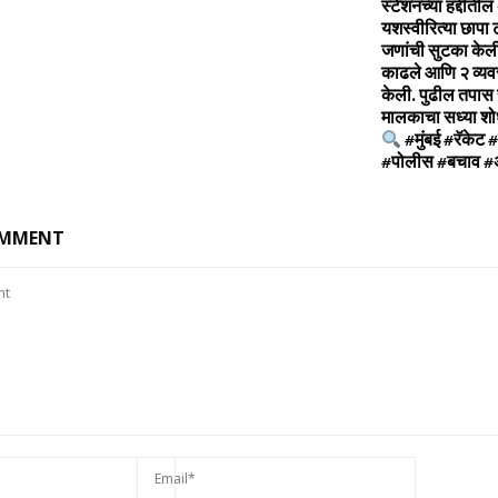
स्टेशनच्या हद्दीतील
यशस्वीरित्या छापा 
जणांची सुटका केली,
काढले आणि २ व्य
केली. पुढील तपास
मालकाचा सध्या शो
#मुंबई #रॅकेट 
#पोलीस #बचाव #अ
OMMENT