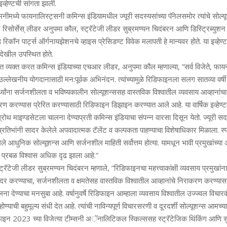
व्‍हेण्‍टची सांगता झाली.
ेमनीमध्‍ये फायनालिस्‍ट्सनी कमिन्‍स इंडियामधील ज्‍यूरी सदस्‍यसांच्‍या पॅनेलसमोर त्‍यांचे सोल्‍
ुमन रिसोर्सेस् लीडर अनुपमा कौल, स्‍ट्रॅटेजी लीडर सुब्रमण्‍यन चिदंबरन आणि डिस्ट्रिब्‍यु
 रिकॉन पार्ट्स ऑर्गनायझेशनचे व्‍हाइस प्रेसिडण्‍ट विवेक मलापती हे मान्‍यवर होते. या इव्‍हेण्‍
 देखील उपस्थित होते.
 व्‍यक्‍त करत कमिन्‍स इंडियाच्‍या एचआर लीडर, अनुपमा कौल म्‍हणाल्‍या, ”सर्व विजेते, फा
‍या उल्‍लेखनीय योगदानासाठी मन:पूर्वक अभिनंदन. त्‍यांच्‍यामुळे रिडिफाइनला सलग सातव्‍या वर
र्थ्‍यांना सर्जनशीलता व भविष्‍यकालीन सोल्‍यूशन्‍ससह वास्‍तविक विश्‍वातील व्‍यवसाय आव्‍हानां
करण करण्‍यास प्रेरित करण्‍यासाठी रिडिफाइन डिझाइन करण्‍यात आले आहे. या वार्षिक इव्‍हेण्‍
रोथ माइण्‍डसेटला चालना देण्‍याप्रती कमिन्‍स इंडियाचा संपन्‍न वारसा दिसून येतो. ज्‍यूरी सदस
रतिभांनी सादर केलेले अपवादात्‍मक टॅलेंट व कल्‍पकता पाहण्‍याचा विशेषाधिकार मिळाला. स्‍प
ले आधुनिक सोल्‍यूशन्‍स आणि सर्जनशील माहिती सर्वोत्तम होत्‍या. यामधून भावी प्रमुखांच्‍या
 प्रबळ विश्‍वास अधिक दृढ झाला आहे.”
‍ट्रॅटेजी लीडर सुब्रमण्‍यन चिदंबरन म्‍हणाले, ”रिडिफाइनचा महत्त्वाकांक्षी व्‍यवसाय प्रमुखांना गु
दर करण्‍याचा, सर्जनशीलता व क्षमतेसह वास्‍तविक विश्‍वातील आव्‍हानांचे निराकरण करण्‍यासाठी त
ालना देण्‍याचा मनसुबा आहे. वर्षानुवर्षे रिडिफाइन आम्हाला व्‍यवसाय विश्‍वातील उज्‍ज्‍वल विचा
 होण्‍याची बहुमूल्‍य संधी देत आहे. त्‍यांची नाविन्‍यपूर्ण विचारसरणी व दूरदर्शी सोल्‍यूशन्‍स आमच्
न 2023 च्‍या विजेत्‍या टीम्‍सनी अॅनालिटिकल स्किल्‍ससह स्‍ट्रॅटेजिक थिंकिंग आणि सुस्