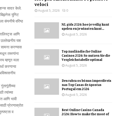
veloci
यूशन्‍स सादर केले.
August 5, 2026
0
शन बिझनेस युनिट
टला कंपनीचे वरिष्‍ठ
NL gids 2026: hoe je veilig kunt
spelen en je winsten kunt...
यनालिस्‍ट्स आणि
August 5, 2026
्षी उल्‍लेखनीय यश
चा सामना करण्‍यास
Top Ausländische Online
टमधून तरूणांना
Casinos 2026: So nutzen Sie die
्‍य म्‍हणून मला
Vergleichstabelle optimal
August 5, 2026
र्धा करणाऱ्या
 अविश्‍वसनीय
Descubra os bónus imperdíveis
nas Top Casas de Apostas
ंतागूंतीच्‍या
Portugal em 2026
्‍यांच्‍या
August 5, 2026
रवंत आणि भावी
‍यासाठी प्रेरणास्रोत
Best Online Casino Canada
‍पष्‍टता व
2026: How to make the most of