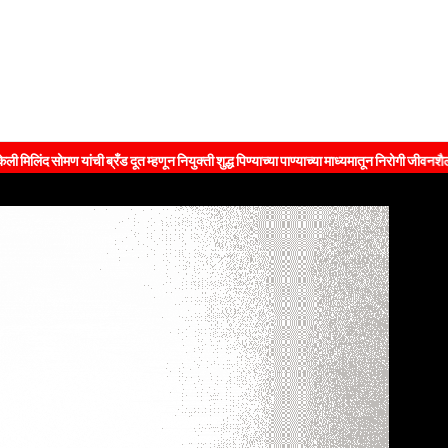
ब्रँड दूत म्हणून नियुक्ती शुद्ध पिण्याच्या पाण्याच्या माध्यमातून निरोगी जीवनशैलीचा संदेश जनतेपर्