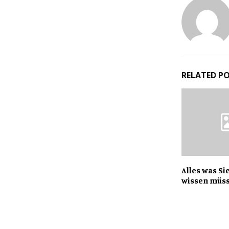
RELATED P
Alles was Si
wissen müs