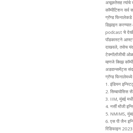
अचूकतेसह त्‍यांचे 
कॉम्‍पीटिशन सर्व
ग्रॅण्‍ड फिनालेकडे 
डिझाइन करण्‍यात
podcast चे देखील 
पॉडकास्‍टने आफ्टरम
दाखवले, तसेच यंदाच
टेक्‍नॉलॉजीची ओळ
म्‍हणजे क्विझ कॉम
अडवान्‍समेंट्स संद
ग्रॅण्‍ड फिनालेमध्‍
1. इंडियन इन्स्
2. सिम्‍बायोसिस सें
3. IIM, मुंबई मधी
4. नर्सी मोंजी इन
5. NMIMS, मुंबई
6. एस पी जैन इन्
रिडिफाइन 2023 