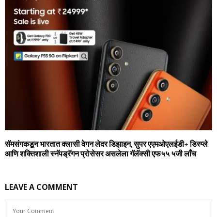
सॅमसंगकडून भारतात क्‍लासी वेगन लेदर डिझाइन, सुपर एएमओएलईडी+ डिस्‍प्‍ले
आणि शक्तिशाली स्‍नॅपड्रॅगन प्रोसेसर असलेला गॅलॅक्‍सी एफ५५ ५जी लाँच
LEAVE A COMMENT