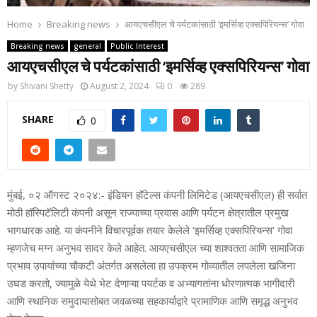
Home
Breaking news
आयएचसीएल चे पर्यटकांसाठी ‘इमर्सिव्ह एक्सपिरियन्स’ गोवा
Breaking news
general
Public Interest
आयएचसीएल चे पर्यटकांसाठी ‘इमर्सिव्ह एक्सपिरियन्स’ गोवा
by
Shivani Shetty
August 2, 2024
0
289
SHARE
0
मुंबई, ०२ ऑगस्ट २०२४:- इंडियन हॉटेल्स कंपनी लिमिटेड (आयएचसीएल) ही सर्वात
मोठी हॉस्पिटॅलिटी कंपनी असून राज्याच्या प्रवास आणि पर्यटन क्षेत्रातील प्रमुख
भागधारक आहे. या कंपनीने विचारपूर्वक तयार केलेले ‘इमर्सिव्ह एक्सपिरियन्स’ गोवा
म्हणजेच मग्न अनुभव सादर केले आहेत. आयएचसीएल च्या शाश्वतता आणि सामाजिक
प्रभाव उपायांच्या चौकटी अंतर्गत असलेला हा उपक्रम गोव्यातील लपलेला खजिना
उघड करतो, ज्यामुळे येथे भेट देणाऱ्या पयर्टक व अभ्यागतांना धोरणात्मक भागीदारी
आणि स्थानिक समुदायासोबत जवळच्या सहकार्याद्वारे प्रामाणिक आणि समृद्ध अनुभव