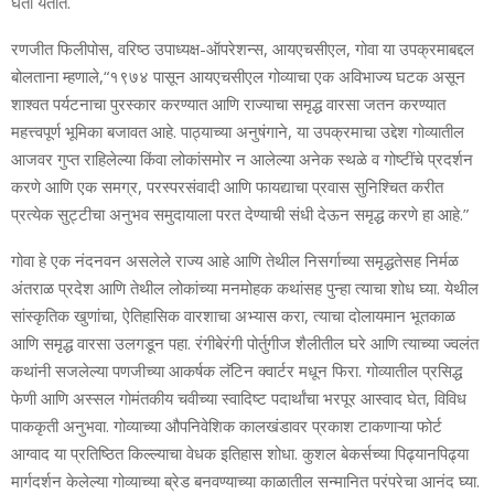
घेता येतात.
रणजीत फिलीपोस, वरिष्ठ उपाध्यक्ष-ऑपरेशन्स, आयएचसीएल, गोवा या उपक्रमाबद्दल
बोलताना म्हणाले,“१९७४ पासून आयएचसीएल गोव्याचा एक अविभाज्य घटक असून
शाश्वत पर्यटनाचा पुरस्कार करण्यात आणि राज्याचा समृद्ध वारसा जतन करण्यात
महत्त्वपूर्ण भूमिका बजावत आहे. पाठ्याच्या अनुषंगाने, या उपक्रमाचा उद्देश गोव्यातील
आजवर गुप्त राहिलेल्या किंवा लोकांसमोर न आलेल्या अनेक स्थळे व गोष्टींचे प्रदर्शन
करणे आणि एक समग्र, परस्परसंवादी आणि फायद्याचा प्रवास सुनिश्चित करीत
प्रत्येक सुट्टीचा अनुभव समुदायाला परत देण्याची संधी देऊन समृद्ध करणे हा आहे.”
गोवा हे एक नंदनवन असलेले राज्य आहे आणि तेथील निसर्गाच्या समृद्धतेसह निर्मळ
अंतराळ प्रदेश आणि तेथील लोकांच्या मनमोहक कथांसह पुन्हा त्याचा शोध घ्या. येथील
सांस्कृतिक खुणांचा, ऐतिहासिक वारशाचा अभ्यास करा, त्याचा दोलायमान भूतकाळ
आणि समृद्ध वारसा उलगडून पहा. रंगीबेरंगी पोर्तुगीज शैलीतील घरे आणि त्याच्या ज्वलंत
कथांनी सजलेल्या पणजीच्या आकर्षक लॅटिन क्वार्टर मधून फिरा. गोव्यातील प्रसिद्ध
फेणी आणि अस्सल गोमंतकीय चवीच्या स्वादिष्ट पदार्थांचा भरपूर आस्वाद घेत, विविध
पाककृती अनुभवा. गोव्याच्या औपनिवेशिक कालखंडावर प्रकाश टाकणाऱ्या फोर्ट
आग्वाद या प्रतिष्ठित किल्ल्याचा वेधक इतिहास शोधा. कुशल बेकर्सच्या पिढ्यानपिढ्या
मार्गदर्शन केलेल्या गोव्याच्या ब्रेड बनवण्याच्या काळातील सन्मानित परंपरेचा आनंद घ्या.