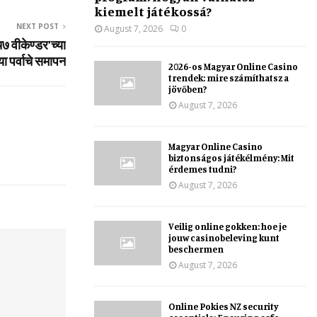
kiemelt játékossá?
NEXT POST
August 7, 2026
0
७ वीकेण्डर’च्या
या पर्वाचे समापन
2026-os Magyar Online Casino
trendek: mire számíthatsz a
jövőben?
August 7, 2026
Magyar Online Casino
biztonságos játékélmény: Mit
érdemes tudni?
August 7, 2026
Veilig online gokken: hoe je
jouw casinobeleving kunt
beschermen
August 7, 2026
Online Pokies NZ security