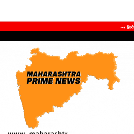
⇝ झिरोबीने केली मिलिं