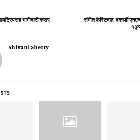
T
मायट्रिपसह भागीदारी करार
संगीत फेस्टिवल ‘बकार्डी एनएच
१३व्
Shivani Shetty
OSTS