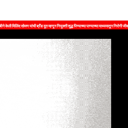
द सोमण यांची ब्रँड दूत म्हणून नियुक्ती शुद्ध पिण्याच्या पाण्याच्या माध्यमातून निरोगी जीवनशैलीचा 