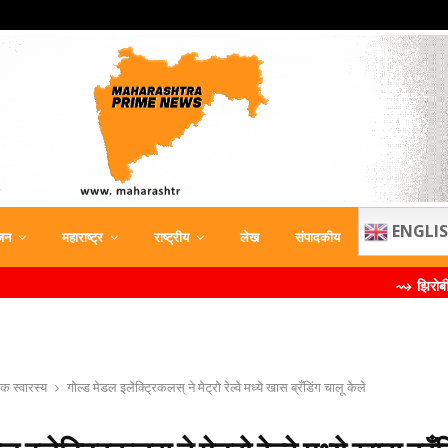
ENGLI
जन
महाराष्ट्र
राष्ट्रीय
लेख
संपादकीय
⇝ झिरोबीने केली मिलिंद
िक स्वारस्य
गोल्ड मेडल इलेक्ट्रिकलस् ने मेट्रो रेल्वे मध्ये खास ब्रँडिंग चालू केले