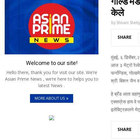
गोल्ड मेड
केले
by
Shivani Shett
SHARE
मुंबई, ६ डिसेंबर
Welcome to our site!
आज ३ मेट्रो रेल्व
Hello there, thank you for visit our site. We’re
फर्नान्डिस, गोल्
Asian Prime News , we’re here to helps you to
श्री. बिशन जैन व 
latest News .
हे ब्रॅंड आता डहा
MORE ABOUT US
एक्सप्रेस हाय वे प
इलेक्ट्रिकलने मेट्
SHARE