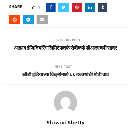
SHARE
0
PREVIOUS POST
आझाद इंजिनियरिंग लिमिटेडतर्फे सेबीकडे डीआरएचपी सादर
NEXT POST
ऑडी इंडियाच्‍या विक्रीमध्‍ये ८८ टक्‍क्‍यांची मोठी वाढ
Shivani Shetty