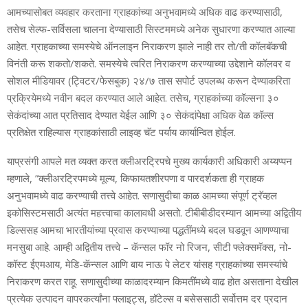
आमच्‍यासोबत व्‍यवहार करताना ग्राहकांच्‍या अनुभवामध्‍ये अधिक वाढ करण्‍यासाठी,
तसेच सेल्‍फ-सर्विसला चालना देण्‍यासाठी सिस्‍टममध्‍ये अनेक सुधारणा करण्यात आल्‍या
आहेत. ग्राहकाच्‍या समस्‍येचे ऑनलाइन निराकरण झाले नाही तर तो/ती कॉलबॅकची
विनंती करू शकतो/शकते. समस्‍येचे त्‍वरित निराकरण करण्‍याच्‍या उद्देशाने कॉलवर व
सोशल मीडियावर (ट्विटर/फेसबुक) २४/७ तास सपोर्ट उपलब्‍ध करून देण्‍याकरिता
प्रक्रियेमध्‍ये नवीन बदल करण्‍यात आले आहेत. तसेच, ग्राहकांच्‍या कॉल्‍सना ३०
सेकंदांच्‍या आत प्रतिसाद देण्‍यात येईल आणि ३० सेकंदांपेक्षा अधिक वेळ कॉल्‍स
प्रतिक्षेत राहिल्‍यास ग्राहकांसाठी लाइव्‍ह चॅट पर्याय कार्यान्वित होईल.
याप्रसंगी आपले मत व्‍यक्‍त करत क्‍लीअरट्रिपचे मुख्‍य कार्यकारी अधिकारी अय्यप्‍पन
म्‍हणाले, ”क्‍ली‍अरट्रिपमध्‍ये मूल्‍य, किफायतशीरपणा व पारदर्शकता ही ग्राहक
अनुभवामध्‍ये वाढ करण्‍याची तत्त्वे आहेत. सणासुदीचा काळ आमच्‍या संपूर्ण ट्रॅव्‍हल
इकोसिस्‍टमसाठी अत्‍यंत महत्त्वाचा कालावधी असतो. टीबीबीडीदरम्‍यान आमच्‍या अद्वितीय
डिल्‍ससह आमचा भारतीयांच्‍या प्रवास करण्‍याच्‍या पद्धतींमध्‍ये बदल घडवून आणण्‍याचा
मनसुबा आहे. आम्‍ही अद्वितीय तत्त्वे – कॅन्‍सल फॉर नो रिजन, सीटी फ्लेक्‍समॅक्‍स, नो-
कॉस्‍ट ईएमआय, मेडि-कॅन्‍सल आणि बाय नाऊ पे लेटर यांसह ग्राहकांच्‍या समस्‍यांचे
निराकरण करत राहू. सणासुदीच्‍या काळादरम्‍यान किमतींमध्‍ये वाढ होत असताना देखील
प्रत्‍येक उत्‍पादन वापरकर्त्‍यांना फ्लाइट्स, हॉटेल्‍स व बसेससाठी सर्वोत्तम दर प्रदान