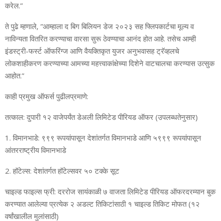
करेल.”
ते पुढे म्‍हणाले, ”आम्‍हाला द बिग बिलियन डेज २०२३ सह फ्लिपकार्टचा मूल्‍य व
नाविन्‍यता वितरित करण्‍याचा वारसा सुरू ठेवण्‍याचा आनंद होत आहे. तसेच आम्‍ही
इंडस्‍ट्री-फर्स्‍ट ऑफरिंग्‍ज आणि वैयक्तिकृत युजर अनुभवासह ट्रॅव्‍हलचे
लोकशाहीकरण करण्‍याच्‍या आमच्‍या महत्त्‍वाकांक्षेच्‍या दिशेने वाटचालचा करण्‍यास उत्‍सुक
आहोत.”
काही प्रमुख ऑफर्स पुढीलप्रमाणे:
तत्‍काल: दुपारी १२ वाजेपर्यंत डेअली लिमिटेड पीरियड ऑफर (उपलब्‍धतेनुसार)
1. विमानभाडे: ९९९ रूपयांपासून देशांतर्गत विमानभाडे आणि ५९९९ रूपयांपासून
आंतरराष्‍ट्रीय विमानभाडे
2. हॉटेल्‍स: देशांतर्गत हॉटेल्‍सवर ५० टक्‍के सूट
चाइल्‍ड फाइल्‍स फ्री: दररोज सायंकाळी ७ वाजता लिमिटेड पीरियड ऑफरदरम्‍यान बुक
करण्‍यात आलेल्‍या प्रत्‍येक २ अडल्‍ट तिकिटांसाठी १ चाइल्‍ड तिकिट मोफत (१२
वर्षांखालील मुलांसाठी)