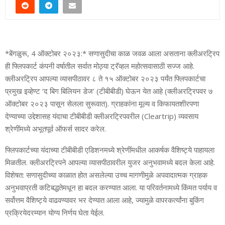
*बेंगळुरू, 4 ऑक्‍टोबर २०२३:* सणासुदीचा काळ जवळ आला असताना क्‍लीअरट्रिप
ही फ्लिपकार्ट कंपनी वर्षातील सर्वात मोठ्या ट्रॅव्‍हल महोत्‍सवासाठी सज्‍ज आहे.
क्‍लीअरट्रिप आपल्‍या व्‍यासपीठावर ८ ते १५ ऑक्‍टोबर २०२३ पर्यंत फ्लिपकार्टचा
प्रमुख इव्‍हेण्‍ट ‘द बिग बिलियन डेज’ (टीबीबीडी) घेऊन येत आहे (क्‍लीअरट्रिपवर ७
ऑक्‍टोबर २०२३ पासून सेलला सुरूवात). ग्राहकांना मूल्‍य व किफायतशीरपणा
देण्‍याच्‍या उद्देशासह यंदाचा टीबीबीडी क्‍लीअरट्रिपवरील (Cleartrip) व्‍यवसाय
श्रेणींमध्‍ये अभूतपूर्व ऑफर्स सादर करेल.
फ्लिपकार्टच्‍या यंदाच्‍या टीबीबीडी एडिशनमध्‍ये श्रेणींमधील आकर्षक वैशिष्‍ट्ये पाहायला
मिळतील. क्‍लीअरट्रिपने आपल्‍या व्‍यासपीठावरील युजर अनुभवामध्‍ये बदल केला आहे.
विशेषत: सणासुदीच्‍या काळात होत असलेल्‍या उच्‍च मागणीमुळे अपवादात्‍मक ग्राहक
अनुभवाप्रती कटिबद्धतेमधून हा बदल करण्‍यात आला. या परिवर्तनामध्‍ये किंमत पर्याय व
सर्वोत्तम वैशिष्‍ट्ये वाढवण्‍यावर भर देण्‍यात आला आहे, ज्‍यामुळे वापरकर्त्‍यांना बुकिंग
प्रक्रियेदरम्‍यान योग्‍य निर्णय घेता येईल.