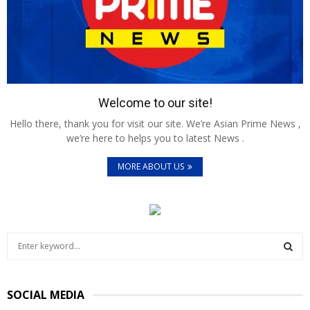
Welcome to our site!
Hello there, thank you for visit our site. We’re Asian Prime News ,
we’re here to helps you to latest News .
MORE ABOUT US
S
e
a
S
r
SOCIAL MEDIA
c
E