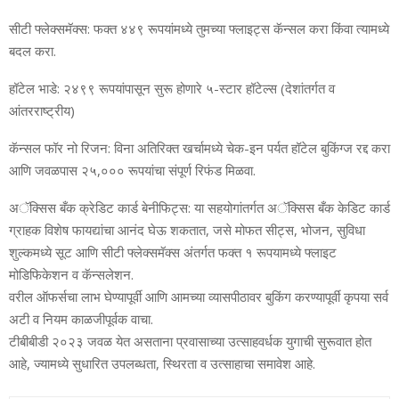
सीटी फ्लेक्‍समॅक्‍स: फक्‍त ४४९ रूपयांमध्‍ये तुमच्‍या फ्लाइट्स कॅन्‍सल करा किंवा त्‍यामध्‍ये
बदल करा.
हॉटेल भाडे: २४९९ रूपयांपासून सुरू होणारे ५-स्‍टार हॉटेल्‍स (देशांतर्गत व
आंतरराष्‍ट्रीय)
कॅन्‍सल फॉर नो रिजन: विना अतिरिक्‍त खर्चामध्‍ये चेक-इन पर्यत हॉटेल बुकिंग्‍ज रद्द करा
आणि जवळपास २५,००० रूपयांचा संपूर्ण रिफंड मिळवा.
अॅक्सिस बँक क्रेडिट कार्ड बेनीफिट्स: या सहयोगांतर्गत अॅक्सिस बँक केडिट कार्ड
ग्राहक विशेष फायद्यांचा आनंद घेऊ शकतात, जसे मोफत सीट्स, भोजन, सुविधा
शुल्‍कमध्‍ये सूट आणि सीटी फ्लेक्‍समॅक्‍स अंतर्गत फक्‍त १ रूपयामध्‍ये फ्लाइट
मोडिफिकेशन व कॅन्‍सलेशन.
वरील ऑफर्सचा लाभ घेण्‍यापूर्वी आणि आमच्‍या व्‍यासपीठावर बुकिंग करण्‍यापूर्वी कृपया सर्व
अटी व नियम काळजीपूर्वक वाचा.
टीबीबीडी २०२३ जवळ येत असताना प्रवासाच्‍या उत्‍साहवर्धक युगाची सुरूवात होत
आहे, ज्‍यामध्‍ये सुधारित उपलब्‍धता, स्थिरता व उत्‍साहाचा समावेश आहे.