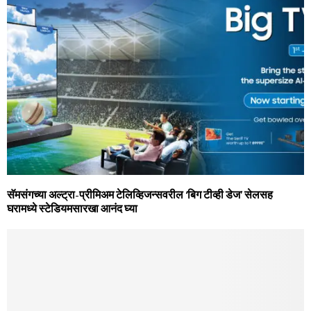
सॅमसंगच्‍या अल्‍ट्रा-प्रीमिअम टेलिव्हिजन्‍सवरील ‘बिग टीव्‍ही डेज’ सेलसह
घरामध्‍ये स्‍टेडियमसारखा आनंद घ्‍या