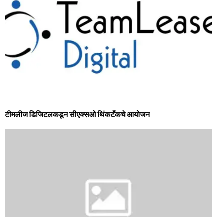
टीमलीज डिजिटलकडून सीएक्सओ थिंकटँकचे आयोजन