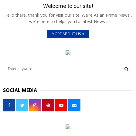
Welcome to our site!
Hello there, thank you for visit our site. We’re Asian Prime News ,
we’re here to helps you to latest News .
MORE ABOUT US
S
e
a
S
r
SOCIAL MEDIA
c
E
h
f
A
o
r
R
:
C