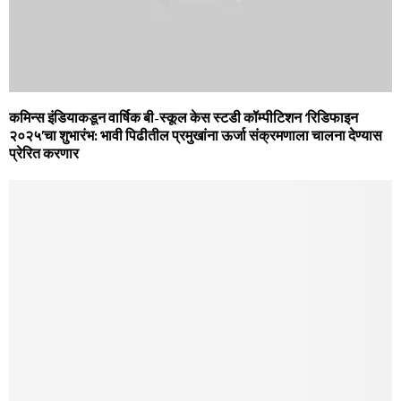
कमिन्‍स इंडियाकडून वार्षिक बी-स्‍कूल केस स्‍टडी कॉम्‍पीटिशन ‘रिडिफाइन
२०२५’चा शुभारंभ: भावी पिढीतील प्रमुखांना ऊर्जा संक्रमणाला चालना देण्‍यास
प्रेरित करणार