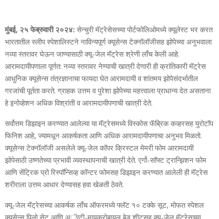
मुंबई, २५ फेब्रुवारी २०२४:
सेन्‍चुरी मॅट्रेसेसच्‍या पोर्टफोलिओमध्‍ये क्‍यूलेस्‍ट भर करत
भारतातील स्‍लीप स्‍पेशालिस्‍टने नाविन्‍यपूर्ण क्‍यूसेन्‍स टेक्‍नॉलॉजीसह झोपेच्‍या अनुभवाला
नव्‍या स्‍तरावर घेऊन जाण्‍यासाठी क्‍यू-जेल मॅट्रेस श्रेणी लाँच केली आहे.
आरामदायीपणाला पूर्णत: नव्‍या स्‍तरावर नेण्‍याची खात्री देणारी ही क्रांतिकारी मॅट्रेस
आधुनिक क्‍यूसेन्‍स तंत्रज्ञानाचा फायदा घेत आरामदायी व शांतमय झोपेसंदर्भातील
गरजांची पूर्तता करते. ग्राहक उत्तम व पुरेशा झोपेच्‍या महत्त्वाला प्राधान्‍य देत असताना
हे इनोव्‍हेशन अधिक विश्रांती व आरामदायीपणाची खात्री देते.
सर्वोत्तम डिझाइन करण्‍यात आलेल्‍या या मॅट्रेसमध्‍ये विस्‍कोस फॅब्रिक कव्‍हरसह युरोटॉप
फिनिश आहे, ज्‍यामधून आकर्षकता आणि अधिक आरामदायीपणाचा अनुभव मिळतो.
क्‍यूसेन्‍स टेक्‍नॉलॉजी असलेले क्‍यू-जेल कॉपर क्रिस्‍टल मेमरी फोम आरामदायी
झोपेसाठी उष्‍णतेच्‍या प्रभावी व्‍यवस्‍थापनाची खात्री देते. एर्गो-सॉफ्ट ट्रान्झिशन फोम
आणि सेंट्रिक प्रो रिस्‍पॉन्सिव्‍ह कॉन्‍टर फोमसह डिझाइन करण्‍यात आलेली ही मॅट्रेस
शरीराला उत्तम आधार देण्‍यासह हवा खेळती ठेवते.
क्‍यू-जेल मॅट्रेसच्‍या आकर्षक लाँच ऑफरमध्‍ये फ्लॅट १० टक्‍के सूट, मोफत स्‍पेशल
क्‍यूसेन्‍स पिलो सेट आणि अॅण्‍टी-मायक्रोबायल बेड शीटसह क्‍यू-जेल मॅट्रेसच्‍या