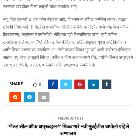
प्रत्‍येक खरेदीवर पिलो कव्‍हर्स यांचा समावेश आहे.
क्‍यू-जेल कम्‍फर्ट ६-इंच फोम मॅट्रेस आहे, जिच्‍यामध्‍ये सॉफ्ट फर्मनेस लेव्‍हर, टाइट-
टॉप फिनिश आहे. ही मॅट्रेस ७ वर्षांच्‍या वॉरंटीसह येते. या मॅट्रेसमध्‍ये क्‍यू-जेल कॉपर
क्रिस्‍टल्‍स, क्‍यूसेन्‍स टेक्‍नॉलॉजी, सेंट्रिक प्रो रिस्‍पॉन्सिव्‍ह फोम, एर्गो-सॉफ्ट
ट्रान्झिशन लेयर, अॅण्‍टी-स्किड बेस फॅब्रिक, सर्टि-पीयूआर यूएस सर्टिफिकेशन
आणि तिच्‍या स्‍तरांमध्‍ये समाविष्‍ट अॅण्‍टीमायक्रोबियल गुणधर्म अशी सर्वोत्तम वैशिष्‍ट्ये
आहेत. क्‍यू-जेल लक्‍झरी सिंगल, क्‍वीन व किंग आकारांमध्‍ये येते, ज्‍यांची किंमत अनुक्रमे
२४,९३८ रूपये, ३९,४६५ रूपये आणि ४७,७५२ रूपये आहे.
SHARE
0
PREVIOUS POST
‘गोल्ड सील ऑफ अप्रूव्हल®️’ मिळवणारे नवी मुंबईतील अपोलो पहिले
रुग्णालय