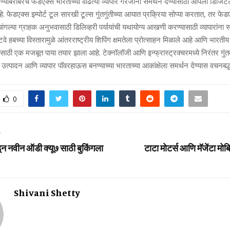
ढवण्याबरोबरच फेडएक्स भारताच्या वाढत्या व्यापार गरजांना समर्थन देण्यासाठी आपली डिज
. फेडएक्स इम्पोर्ट टूल सारखी टूल्स गुंतगुंतीच्या आयात प्रक्रिया सोप्या करतात, तर फेड
ंगल्या ग्राहक अनुभवासाठी डिलिव्हरी पर्यायांची यथायोग्य आखणी करण्यासाठी व्यापारांना स
वे हबच्या विस्तारामुळे आंतरराष्ट्रीय शिपिंग क्षमतेला प्रोत्साहन मिळाले आहे आणि भारतीय व्
्यासाठी एक मजबूत पाया तयार झाला आहे. टेक्नॉलॉजी आणि इन्फ्रास्ट्रक्चरमध्ये निरंतर ग
त्पादन आणि व्यापार पॉवरहाऊस बनण्याच्या भारताच्या आकांक्षेला समर्थन देण्यास वचनबद्
0
T
न नवीन ऑडी क्‍यू७ साठी बुकिंगला
टाटा मोटर्स आणि मॅजेंटा मोब
Shivani Shetty