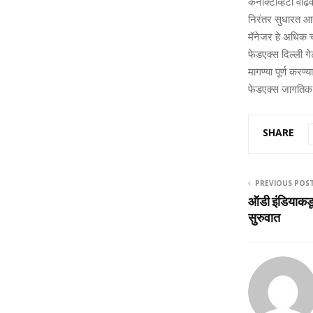
कनेक्टिव्हिटी वा
निरंतर सुधारत आहे
मॅनेजर हे अधिक चा
फेडएक्स दिल्ली गेट
मागण्या पूर्ण करण
फेडएक्स जागतिक उ
SHARE
PREVIOUS POS
ऑडी इंडियाकडू
सुरुवात