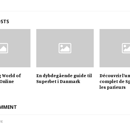
OSTS
g World of
En dybdegående guide til
Découvrir l’u
 Online
Superbet i Danmark
complet de S
les parieurs
OMMENT