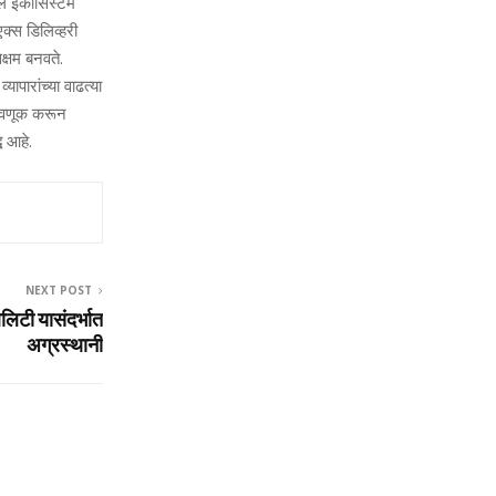
िटल ईकोसिस्टम
एक्स डिलिव्हरी
क्षम बनवते.
यापारांच्या वाढत्या
ुंतवणूक करून
ध आहे.
NEXT POST
िलिटी यासंदर्भात
अग्रस्‍थानी