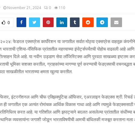
y
November 21, 2024
0
110
0
बर २०२४: फेडरल एक्सप्रेस कार्पोरेशन या जगातील सर्वात मोठ्या एक्सप्रेस वाहतूक कंपनी
ण भारताची एशिया-पॅसिफिक प्रांतातील महत्त्वाच्या इंपोर्ट्सपर्यंतची पोहोच वाढवली आहे आ
्रोत्साहन दिले आहे. या नवीन उड्डाण सेवा लॉजिस्टिक्स आणि पुरवठा साखळ्या इष्टतम 
 भारताची भूमिका सशक्त करतील, ग्राहकांच्या मागण्या पूर्ण करण्याची फेडएक्सची वचनबद्
ठा साखळीतील भारताच्या क्षमता खुल्या करतील.
िसर, इंटरनॅशनल आणि चीफ एक्झिक्युटिव्ह ऑफिसर, एअरलाइन फेडएक्स श्री. रिचर्ड डब्ल
त ही जगातील एक अत्यंत रोमांचक आर्थिक विकास गाथा आहे आणि त्यामुळे फेडएक्ससाठी एक 
्रतिनिधित्व करत आहे. या गतिशील आणि झपाट्याने बदलत असलेल्या प्रांतातील संधींच्या ब
्थानिक व्यवसायांना जगाशी जोडून भारताविषयीची आमची बांधिलकी मजबूत करताना मला