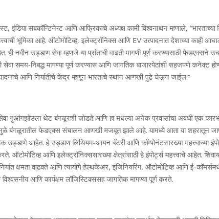
्ट, इंडिया सबकॉन्टिनेन्ट आणि आफ्रिकाचे अध्यक्ष कामी विश्वनाथन म्हणाले, “भारताच्या
त्त्वाची भूमिका आहे. ऑटोमोटिव्ह, इलेक्ट्रॉनिक्स आणि EV उत्पादनात देशाच्या काही आघाडी
त. ही नवीन उड्डाण सेवा म्हणजे या प्रांताची वाढती मागणी पूर्ण करण्यासाठी फेडएक्सने 
 सेवा समय-निबद्ध मागण्या पूर्ण करण्यास आणि जागतिक बाजारपेठांशी सहजपणे कनेक्ट होण
दनाचे आणि निर्यातीचे केंद्र म्हणून भारताचे स्थान आणखी पुढे घेऊन जाईल.”
सेवा गुआंगझोउला थेट बंगळूरशी जोडते आणि हा मधल्या अनेक प्रवासांचा अवधी एक कारभ
ामुळे बंगळूरातील फेडएक्स संचालन आणखी मजबूत झाले आहे. यामध्ये आता या शहरातून ज
िक उड्डाणे आहेत. हे उड्डाण लिथियम-आयन बॅटरी आणि कॉम्पोनंटसारख्या महत्त्वाच्या इंपोर
ते. ऑटोमोटिव्ह आणि इलेक्ट्रॉनिक्ससारख्या क्षेत्रांसाठी हे इंपोर्ट्स महत्त्वाचे आहेत. शिवा
िर्यात क्षमता वाढवते आणि त्यायोगे हेल्थकेअर, इंजिनियरिंग, ऑटोमोटिव्ह आणि ई-कॉमर्सम
िश्वसनीय आणि कार्यक्षम लॉजिस्टिक्ससह जागतिक मागण्या पूर्ण करते.