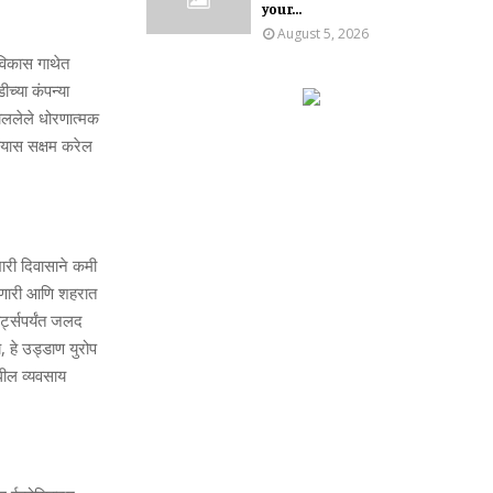
your...
August 5, 2026
 विकास गाथेत
च्या कंपन्या
उचललेले धोरणात्मक
्यास सक्षम करेल
ारी दिवासाने कमी
ाणारी आणि शहरात
्ट्सपर्यंत जलद
य, हे उड्डाण युरोप
धील व्यवसाय