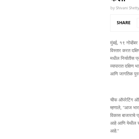
by
Shivani Shett
SHARE
मुंबई, १९ नोव्हें
विस्तार करत दक्षि
मधील निर्यातीस प
व्यापारात दक्षिण
आणि जागतिक पुरव
चीफ ऑपरेटिंग ऑफ
म्हणाले, “आज भार
विकास बाजाराचे प
आहे आणि येथील स
आहे.”