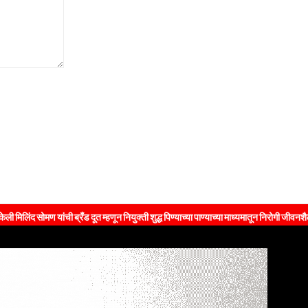
ची ब्रँड दूत म्हणून नियुक्ती शुद्ध पिण्याच्या पाण्याच्या माध्यमातून निरोगी जीवनशैलीचा संदेश जनते