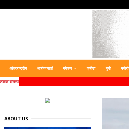
आंतरराष्ट्रीय
आरोग्य वार्ता
कोकण
क्रीडा
गुन्हे
मनोरं
ठळक बातम्या
ABOUT US