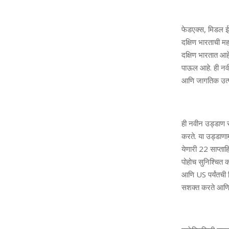
फेडएक्स, मिडल ईस
दक्षिण भारताची मह
दक्षिण भारतात आहे
पाऊल आहे. ही नवी
आणि जागतिक उत्पा
ही नवीन उड्डाण 
करते. या उड्डाण
येणारी 22 साप्ताह
पोहोच सुनिश्चित कर
आणि US पर्यंतची न
सशक्त करते आणि व