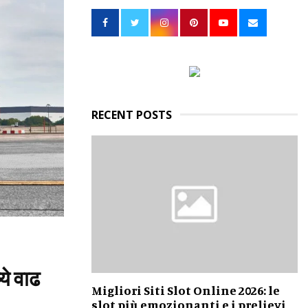
h
f
A
o
r
R
:
C
H
RECENT POSTS
ये वाढ
Migliori Siti Slot Online 2026: le
slot più emozionanti e i prelievi