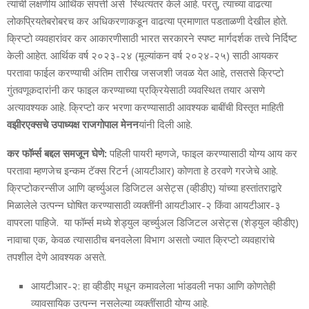
त्यांची लक्षणीय आर्थिक संपत्ती असे स्थित्यंतर केले आहे. परंतु, त्याच्या वाढत्या
लोकप्रियतेबरोबरच कर अधिकरणाकडून वाढत्या प्रमाणात पडताळणी देखील होते.
क्रिप्टो व्यवहारांवर कर आकारणीसाठी भारत सरकारने स्पष्ट मार्गदर्शक तत्त्वे निर्दिष्ट
केली आहेत. आर्थिक वर्ष २०२३-२४ (मूल्यांकन वर्ष २०२४-२५) साठी आयकर
परतावा फाईल करण्याची अंतिम तारीख जसजशी जवळ येत आहे, तसतसे क्रिप्टो
गुंतवणूकदारांनी कर फाइल करण्याच्या प्रक्रियेसाठी व्यवस्थित तयार असणे
अत्यावश्यक आहे. क्रिप्टो कर भरणा करण्यासाठी आवश्यक बाबींची विस्तृत माहिती
वझीरएक्सचे उपाध्यक्ष राजगोपाल मेनन
यांनी दिली आहे.
कर फॉर्म्स बद्दल समजून घेणे:
पहिली पायरी म्हणजे, फाइल करण्यासाठी योग्य आय कर
परतावा म्हणजेच इन्कम टॅक्स रिटर्न (आयटीआर) कोणता हे ठरवणे गरजेचे आहे.
क्रिप्टोकरन्सीज आणि व्हर्च्युअल डिजिटल असेट्स (व्हीडीए) यांच्या हस्तांतराद्वारे
मिळालेले उत्पन्न घोषित करण्यासाठी व्यक्तींनी आयटीआर-२ किंवा आयटीआर-३
वापरला पाहिजे. या फॉर्म्स मध्ये शेड्युल व्हर्च्युअल डिजिटल असेट्स (शेड्युल व्हीडीए)
नावाचा एक, केवळ त्यासाठीच बनवलेला विभाग असतो ज्यात क्रिप्टो व्यवहारांचे
तपशील देणे आवश्यक असते.
आयटीआर-२: हा व्हीडीए मधून कमावलेला भांडवली नफा आणि कोणतेही
व्यावसायिक उत्पन्न नसलेल्या व्यक्तींसाठी योग्य आहे.