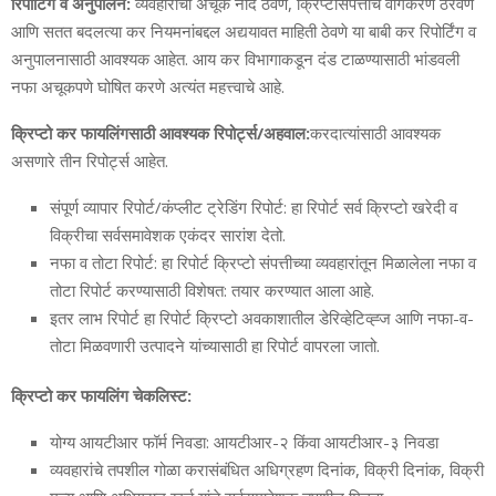
रिपोर्टिंग व अनुपालन:
व्यवहारांची अचूक नोंद ठेवणे, क्रिप्टोसंपत्तीचे वर्गिकरण ठरवणे
आणि सतत बदलत्या कर नियमनांबद्दल अद्ययावत माहिती ठेवणे या बाबी कर रिपोर्टिंग व
अनुपालनासाठी आवश्यक आहेत. आय कर विभागाकडून दंड टाळण्यासाठी भांडवली
नफा अचूकपणे घोषित करणे अत्यंत महत्त्वाचे आहे.
क्रिप्टो कर फायलिंगसाठी आवश्यक रिपोर्ट्स/अहवाल:
करदात्यांसाठी आवश्यक
असणारे तीन रिपोर्ट्स आहेत.
संपूर्ण व्यापार रिपोर्ट/कंप्लीट ट्रेडिंग रिपोर्ट: हा रिपोर्ट सर्व क्रिप्टो खरेदी व
विक्रीचा सर्वसमावेशक एकंदर सारांश देतो.
नफा व तोटा रिपोर्ट: हा रिपोर्ट क्रिप्टो संपत्तीच्या व्यवहारांतून मिळालेला नफा व
तोटा रिपोर्ट करण्यासाठी विशेषत: तयार करण्यात आला आहे.
इतर लाभ रिपोर्ट हा रिपोर्ट क्रिप्टो अवकाशातील डेरिव्हेटिव्ह्ज आणि नफा-व-
तोटा मिळवणारी उत्पादने यांच्यासाठी हा रिपोर्ट वापरला जातो.
क्रिप्टो कर फायलिंग चेकलिस्ट:
योग्य आयटीआर फॉर्म निवडा: आयटीआर-२ किंवा आयटीआर-३ निवडा
व्यवहारांचे तपशील गोळा करासंबंधित अधिग्रहण दिनांक, विक्री दिनांक, विक्री