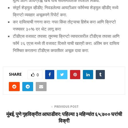
मूल्य आणि अधिग्राह्ण खर्च यांचे सर्वसमावेशक तपशील मिळवा.
संपूर्ण शेड्युल व्हीडीए: निवडलेल्या आयटीआर फॉर्मच्या शेड्युल व्हीडीए मध्ये
क्रिप्टो व्यवहार अचूकपणे रिपोर्ट करा.
कर दायित्वाची गणना करा: नफा किंवा तोट्याचा हिशेब करा आणि क्रिप्टो
नफ्यावर ३०% दर थेट लागू करा
टीडीएस वजावट तपासा: तुमच्या क्रिप्टो व्यापारावरील टीडीएस तपासा आणि
फॉर्म २६ एएस मध्ये ती वजावट दिसते याची खात्री करा. अंतिम कर दायित्व
निश्चित करताना टीडीएस कपातीवर अचूक दावा करा.
SHARE
0
PREVIOUS POST
मुंबई, पुणे गृहविक्रीत आघाडीवर; पहिल्या ३ महिन्यांत ६५,७०० घरांची
विक्री