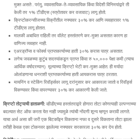
मुक्त असते . परंतु, व्यावसायिक-ते-व्यावसायिक किंवा विदेशी विनिमयांद्वारे ती
केली तर १% टीडीएस (स्त्रोतावर कर वजावाट) लागू होतो.
क्रिप्टोकरन्सीजच्या विक्रीतील नफ्यावर ३०% कर आणि व्यवहारावर १%
टीडीएस लागू होतात.
मालकी अबाधित राहिली तर वॉलेट हस्तांतरणे कर-मुक्त असतात कारण हा
वाणिज्य व्यवहार नाही.
एअरड्रॉप्स व फोर्क्स प्राप्तकर्त्याच्या हाती ३०% करास पात्र असतात.
लगेच जवळच्या कुटुंब सदस्यांकडून प्राप्त किंवा रु ५०,००० पेक्षा कमी (त्याच
आर्थिक वर्षादरम्यान) मूल्याच्या क्रिप्टो भेटी कर-मुक्त आहेत. ही मर्यादा
ओलांडणाऱ्या धनराशी प्राप्तकर्त्याच्या हाती आयकरास पात्र ठरतात.
मायनिंग व स्टेकिंग रिवॉर्ड्सवर लागू दरांनुसार कर आकारला जातो व रिवॉर्ड्स
विकण्यावर किंवा वापरण्यावर ३०% कर आकारणी केली जाते.
क्रिप्टो तोट्याची हाताळणी:
व्हीडीएच्या हस्तांतराद्वारे होणारा तोटा कोणत्याही उत्पन्नाच्या
बदल्यात सेट ऑफ करता येत नाही ज्यामुळे त्यांची नोंदणी शून्य म्हणून करावी लागते.
याचा अर्थ असा की जरी एक बिटकॉइन विकताना नफा व दुसरे विकताना तोटा झाला
तरीही केवळ एका टोकनवर झालेल्या नफ्यावर सरकारला ३०% कर देय होतो.