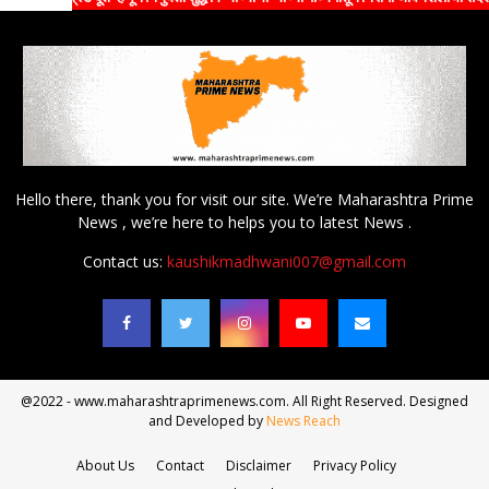
Hello there, thank you for visit our site. We’re Maharashtra Prime
News , we’re here to helps you to latest News .
Contact us:
kaushikmadhwani007@gmail.com
@2022 - www.maharashtraprimenews.com. All Right Reserved. Designed
and Developed by
News Reach
About Us
Contact
Disclaimer
Privacy Policy