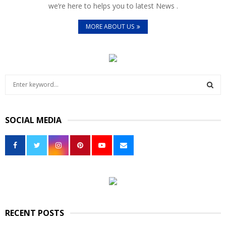
we’re here to helps you to latest News .
MORE ABOUT US
S
e
a
S
r
SOCIAL MEDIA
c
E
h
f
A
o
r
R
:
C
H
RECENT POSTS