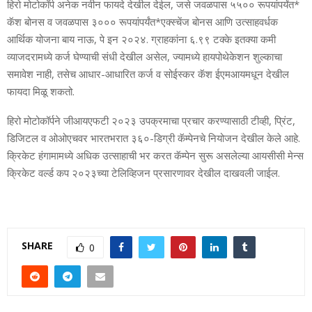
हिरो मोटोकॉर्प अनेक नवीन फायदे देखील देईल
, जसे जवळपास ५५०० रूपयांपर्यंत
*
कॅश बोनस व जवळपास ३००० रूपयांपर्यंत
*
एक्‍स्‍चेंज बोनस आणि उत्‍साहवर्धक
आर्थिक योजना बाय नाऊ
, पे इन २०२४. ग्राहकांना ६.९९ टक्‍के इतक्‍या कमी
व्‍याजदरामध्‍ये कर्ज घेण्‍याची संधी देखील असेल, ज्‍यामध्‍ये हायपोथेकेशन शुल्‍काचा
समावेश नाही, तसेच आधार-आधारित कर्ज व सोईस्‍कर कॅश ईएमआयमधून देखील
फायदा मिळू शकतो.
हिरो मोटोकॉर्पने जीआयएफटी २०२३ उपक्रमाचा प्रचार करण्‍यासाठी टीव्‍ही
, प्रिंट,
डिजिटल व ओओएचवर भारतभरात ३६०-डिग्री कॅम्‍पेनचे नियोजन देखील केले आहे.
क्रिकेट हंगामामध्‍ये अधिक उत्‍साहाची भर करत कॅम्‍पेन सुरू असलेल्‍या आयसीसी मेन्‍स
क्रिकेट वर्ल्‍ड कप २०२३च्‍या टेलिव्हिजन प्रसारणावर देखील दाखवली जाईल.
SHARE
0