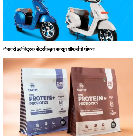
गोदावरी इलेक्ट्रिक मोटर्सकडून मान्‍सून ऑफर्सची घोषणा