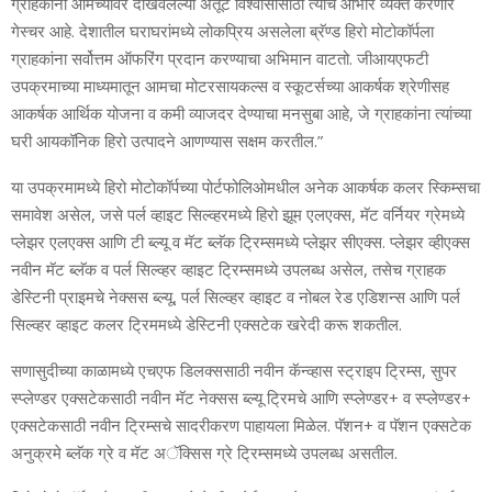
ग्राहकांनी आमच्‍यावर दाखवलेल्‍या अतूट विश्‍वासासाठी त्‍यांचे आभार व्‍यक्‍त करणारे
गेस्‍चर आहे. देशातील घराघरांमध्‍ये लोकप्रिय असलेला ब्रॅण्‍ड हिरो मोटोकॉर्पला
ग्राहकांना सर्वोत्तम ऑफरिंग प्रदान करण्‍याचा अभिमान वाटतो. जीआयएफटी
उपक्रमाच्‍या माध्‍यमातून आमचा मोटरसायकल्‍स व स्‍कूटर्सच्‍या आकर्षक श्रेणीसह
आकर्षक आर्थिक योजना व कमी व्‍याजदर देण्‍याचा मनसुबा आहे, जे ग्राहकांना त्‍यांच्‍या
घरी आयकॉनिक हिरो उत्‍पादने आणण्‍यास सक्षम करतील.”
या उपक्रमामध्‍ये हिरो मोटोकॉर्पच्‍या पोर्टफोलिओमधील अनेक आकर्षक कलर स्किम्‍सचा
समावेश असेल
, जसे पर्ल व्‍हाइट सिल्‍व्‍हरमध्‍ये हिरो झूम एलएक्‍स, मॅट वर्नियर ग्रेमध्‍ये
प्‍लेझर एलएक्‍स आणि टी ब्‍ल्‍यू व मॅट ब्‍लॅक ट्रिम्‍समध्‍ये प्‍लेझर सीएक्‍स. प्‍लेझर व्‍हीएक्‍स
नवीन मॅट ब्‍लॅक व पर्ल सिल्‍व्‍हर व्‍हाइट ट्रिम्‍समध्‍ये उपलब्‍ध असेल, तसेच ग्राहक
डेस्टिनी प्राइमचे नेक्‍सस ब्‍ल्‍यू, पर्ल सिल्‍व्‍हर व्‍हाइट व नोबल रेड एडिशन्‍स आणि पर्ल
सिल्‍व्‍हर व्‍हाइट कलर ट्रिममध्‍ये डेस्टिनी एक्‍सटेक खरेदी करू शकतील.
सणासुदीच्‍या काळामध्‍ये एचएफ डिलक्‍ससाठी नवीन कॅन्‍व्‍हास स्‍ट्राइप ट्रिम्‍स
, सुपर
स्‍प्‍लेण्‍डर एक्‍सटेकसाठी नवीन मॅट नेक्‍सस ब्‍ल्‍यू ट्रिमचे आणि स्‍प्‍लेण्‍डर+ व स्‍प्‍लेण्‍डर+
एक्‍सटेकसाठी नवीन ट्रिम्‍सचे सादरीकरण पाहायला मिळेल. पॅशन+ व पॅशन एक्‍सटेक
अनुक्रमे ब्‍लॅक ग्रे व मॅट अॅक्सिस ग्रे ट्रिम्‍समध्‍ये उपलब्‍ध असतील.