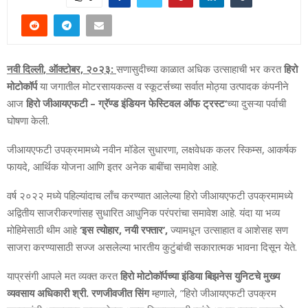
नवी दिल्‍ली
, ऑक्‍टोबर, २०२३
:
सणासुदीच्‍या काळात अधिक उत्‍साहाची भर करत
हिरो
मोटोकॉर्प
या जगातील मोटरसायकल्‍स व स्‍कूटर्सच्‍या सर्वात मोठ्या उत्‍पादक कंपनीने
आज
हिरो जीआयएफटी – ग्रॅण्‍ड इंडियन फेस्टिवल ऑफ ट्रस्‍ट
‘
च्‍या दुसऱ्या पर्वाची
घोषणा केली.
जीआयएफटी उपक्रमामध्‍ये नवीन मॉडेल सुधारणा
, लक्षवेधक कलर स्किम्‍स, आकर्षक
फायदे, आर्थिक योजना आणि इतर अनेक बाबींचा समावेश आहे.
वर्ष २०२२ मध्‍ये पहिल्‍यांदाच लाँच करण्‍यात आलेल्‍या हिरो जीआयएफटी उपक्रमामध्‍ये
अद्वितीय साजरीकरणांसह सुधारित आधुनिक परंपरांचा समावेश आहे. यंदा या भव्‍य
मोहिमेसाठी थीम आहे
‘इस त्‍योहार, नयी रफ्तार’,
ज्‍यामधून उत्‍साहात व आशेसह सण
साजरा करण्‍यासाठी सज्‍ज असलेल्‍या भारतीय कुटुंबांची सकारात्‍मक भावना दिसून येते.
याप्रसंगी आपले मत व्‍यक्‍त करत
हिरो मोटोकॉर्पच्‍या इंडिया बिझनेस युनिटचे मुख्‍य
व्‍यवसाय अधिकारी श्री. रणजीवजीत सिंग
म्‍हणाले
, ”हिरो जीआयएफटी उपक्रम