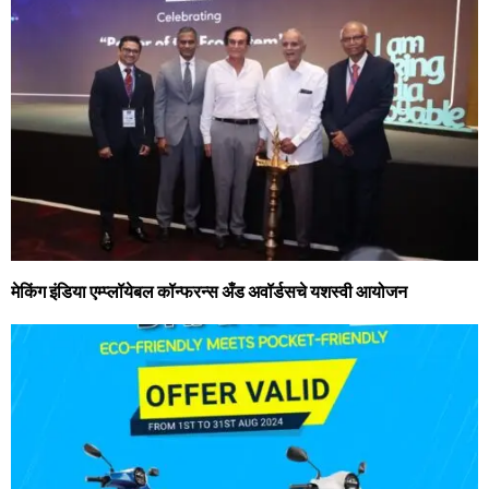
मेकिंग इंडिया एम्‍प्‍लॉयेबल कॉन्‍फरन्‍स अँड अवॉर्डसचे यशस्वी आयोजन