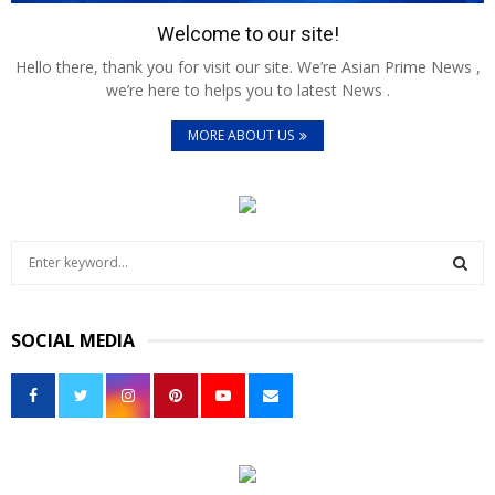
Welcome to our site!
Hello there, thank you for visit our site. We’re Asian Prime News ,
we’re here to helps you to latest News .
MORE ABOUT US
S
e
a
S
r
SOCIAL MEDIA
c
E
h
f
A
o
r
R
:
C