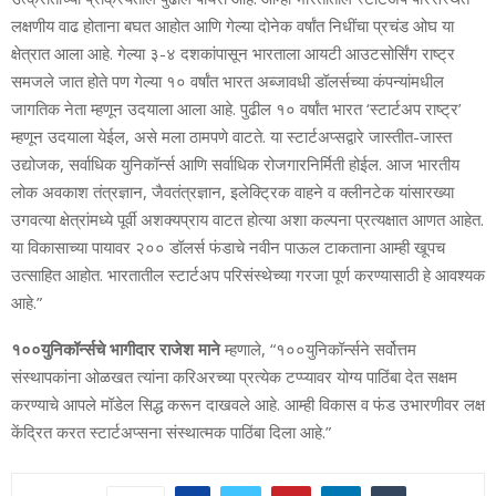
लक्षणीय वाढ होताना बघत आहोत आणि गेल्या दोनेक वर्षांत निधींचा प्रचंड ओघ या
क्षेत्रात आला आहे. गेल्या ३-४ दशकांपासून भारताला आयटी आउटसोर्सिंग राष्ट्र
समजले जात होते पण गेल्या १० वर्षांत भारत अब्जावधी डॉलर्सच्या कंपन्यांमधील
जागतिक नेता म्हणून उदयाला आला आहे. पुढील १० वर्षांत भारत ‘स्टार्टअप राष्ट्र’
म्हणून उदयाला येईल, असे मला ठामपणे वाटते. या स्टार्टअप्सद्वारे जास्तीत-जास्त
उद्योजक, सर्वाधिक युनिकॉर्न्स आणि सर्वाधिक रोजगारनिर्मिती होईल. आज भारतीय
लोक अवकाश तंत्रज्ञान, जैवतंत्रज्ञान, इलेक्ट्रिक वाहने व क्लीनटेक यांसारख्या
उगवत्या क्षेत्रांमध्ये पूर्वी अशक्यप्राय वाटत होत्या अशा कल्पना प्रत्यक्षात आणत आहेत.
या विकासाच्या पायावर २०० डॉलर्स फंडाचे नवीन पाऊल टाकताना आम्ही खूपच
उत्साहित आहोत. भारतातील स्टार्टअप परिसंस्थेच्या गरजा पूर्ण करण्यासाठी हे आवश्यक
आहे.”
१००युनिकॉर्न्‍सचे भागीदार राजेश माने
म्‍हणाले, “१००युनिकॉर्न्‍सने सर्वोत्तम
संस्‍थापकांना ओळखत त्‍यांना करिअरच्‍या प्रत्‍येक टप्‍प्‍यावर योग्‍य पाठिंबा देत सक्षम
करण्‍याचे आपले मॉडेल सिद्ध करून दाखवले आहे. आम्‍ही विकास व फंड उभारणीवर लक्ष
केंद्रित करत स्‍टार्टअप्‍सना संस्‍थात्‍मक पाठिंबा दिला आहे.”