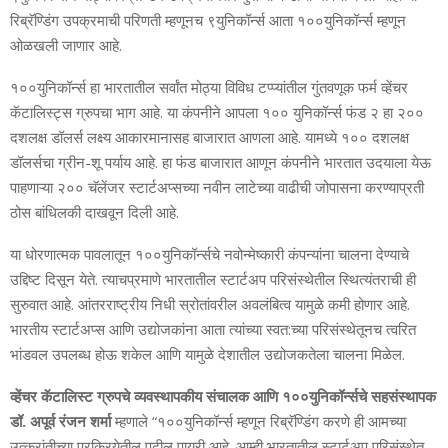
रिब्रॅण्डिंग उपक्रमाची परिणती म्हणूनच ९युनिकॉर्न्‍स आता १००युनिकॉर्न्‍स म्हणून
ओळखली जाणार आहे.
१००युनिकॉर्न्‍स हा भारतातील सर्वांत मोठ्या विविध टप्प्यांतील गुंतवणूक फर्म व्हेंचर
कॅटालिस्ट्स ग्रुपचा भाग आहे. या कंपनीने आपला १०० युनिकॉर्न्स फंड २ हा २००
दशलक्ष डॉलर्स लक्ष्य आकारमानासह बाजारात आणला आहे. यामध्ये १०० दशलक्ष
डॉलर्सचा ग्रीन-शू पर्याय आहे. हा फंड बाजारात आणून कंपनीने भारतात उदयाला येऊ
पाहणाऱ्या २०० चॅलेंजर स्टार्टअप्सच्या नवीन लाटेच्या वाढीची जोपासना करण्याप्रती
ठोस बांधिलकी दाखवून दिली आहे.
या धोरणात्मक पावलातून १००युनिकॉर्न्‍सचे नवोन्मेष्कारी कंपन्यांना चालना देण्याचे
उद्दिष्ट दिसून येते. त्याचप्रमाणे भारतातील स्टार्टअप परिसंस्थेतील स्थित्यंतराची ही
सुरुवात आहे. आंतरराष्ट्रीय निधी स्रोतांवरील अवलंबित्व यामुळे कमी होणार आहे.
भारतीय स्टार्टअप्स आणि उद्योजकांना आता त्यांच्या स्वत:च्या परिसंस्थेतूनच त्वरित
भांडवल उपलब्ध होऊ शकेल आणि यामुळे देशातील उद्योजकतेला चालना मिळेल.
व्हेंचर कॅटालिस्ट ग्रुपचे व्यवस्थापकीय संचालक आणि १००युनिकॉर्न्‍सचे सहसंस्थापक
डॉ. अपूर्व रंजन शर्मा
म्हणाले “१००युनिकॉर्न्‍स म्हणून रिब्रॅण्डिंग करणे ही आमच्या
उत्क्रांतीच्या प्रक्रियेतील पुढील पायरी आहे. आम्ही भारतातील स्टार्टअप परिसंस्थेत