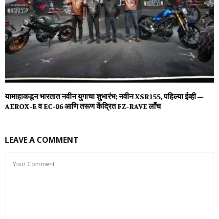
यामाहाकडून भारतात नवीन युगाचा शुभारंभ; नवीन XSR155, पहिल्‍या ईव्‍ही –
AEROX-E व EC-06 आणि तरूण केंद्रित FZ-RAVE लाँच
LEAVE A COMMENT