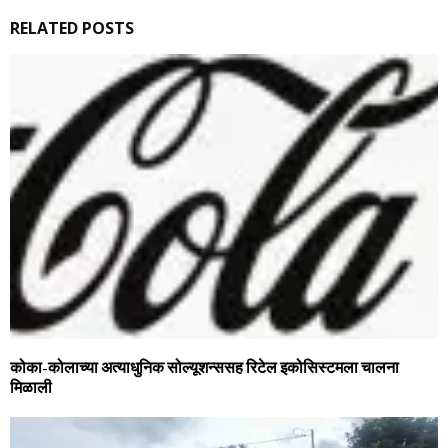
RELATED POSTS
कोका-कोलाच्‍या अत्‍याधुनिक सोल्‍यूशन्‍ससह रिटेल इकोसिस्‍टमला चालना
मिळाली