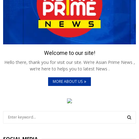
Welcome to our site!
Hello there, thank you for visit our site. We’re Asian Prime News ,
we’re here to helps you to latest News .
MORE ABOUT US
S
e
a
S
r