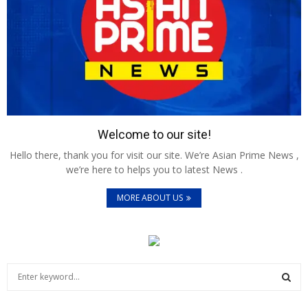
Welcome to our site!
Hello there, thank you for visit our site. We’re Asian Prime News ,
we’re here to helps you to latest News .
MORE ABOUT US
S
e
a
S