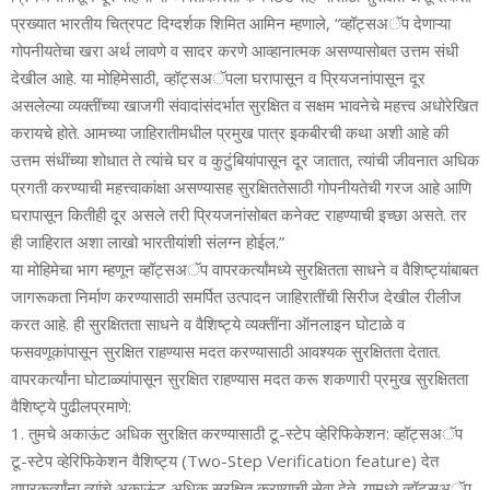
प्रख्‍यात भारतीय चित्रपट दिग्‍दर्शक शिमित आमिन म्‍हणाले, “व्‍हॉट्सअॅप देणाऱ्या
गोपनीयतेचा खरा अर्थ लावणे व सादर करणे आव्‍हानात्‍मक असण्‍यासोबत उत्तम संधी
देखील आहे. या मोहिमेसाठी, व्‍हॉट्सअॅपला घरापासून व प्रियजनांपासून दूर
असलेल्‍या व्‍यक्‍तींच्‍या खाजगी संवादांसंदर्भात सुरक्षित व सक्षम भावनेचे महत्त्व अधोरेखित
करायचे होते. आमच्‍या जाहिरातीमधील प्रमुख पात्र इकबीरची कथा अशी आहे की
उत्तम संधींच्‍या शोधात ते त्‍यांचे घर व कुटुंबियांपासून दूर जातात, त्‍यांची जीवनात अधिक
प्रगती करण्‍याची महत्त्वाकांक्षा असण्‍यासह सुरक्षिततेसाठी गोपनीयतेची गरज आहे आणि
घरापासून कितीही दूर असले तरी प्रियजनांसोबत कनेक्‍ट राहण्‍याची इच्‍छा असते. तर
ही जाहिरात अशा लाखो भारतीयांशी संलग्‍न होईल.”
या मोहिमेचा भाग म्‍हणून व्‍हॉट्सअॅप वापरकर्त्‍यांमध्‍ये सुरक्षितता साधने व वैशिष्‍ट्यांबाबत
जागरूकता निर्माण करण्‍यासाठी समर्पित उत्‍पादन जाहिरातींची सिरीज देखील रीलीज
करत आहे. ही सुरक्षितता साधने व वैशिष्‍ट्ये व्‍यक्‍तींना ऑनलाइन घोटाळे व
फसवणूकांपासून सुरक्षित राहण्‍यास मदत करण्‍यासाठी आवश्‍यक सुरक्षितता देतात.
वापरकर्त्‍यांना घोटाळ्यांपासून सुरक्षित राहण्‍यास मदत करू शकणारी प्रमुख सुरक्षितता
वैशिष्‍ट्ये पुढीलप्रमाणे:
1. तुमचे अकाऊंट अधिक सुरक्षित करण्‍यासाठी टू-स्‍टेप व्‍हेरिफिकेशन: व्‍हॉट्सअॅप
टू-स्‍टेप व्‍हेरिफिकेशन वैशिष्‍ट्य (Two-Step Verification feature) देत
वापरकर्त्‍यांना त्‍यांचे अकाऊंट अधिक सुरक्षित करण्‍याची सेवा देते. यामध्‍ये व्‍हॉट्सअॅप