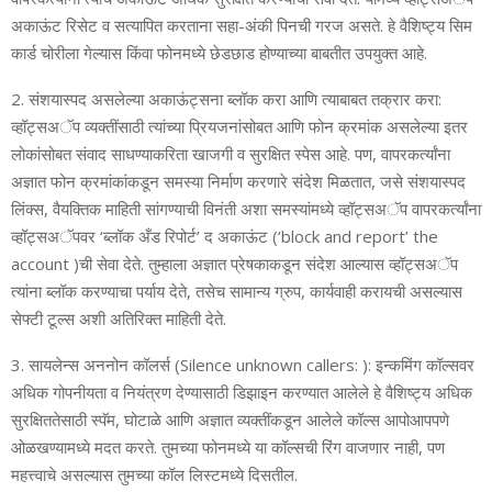
अकाऊंट रिसेट व सत्‍यापित करताना सहा-अंकी पिनची गरज असते. हे वैशिष्‍ट्य सिम
कार्ड चोरीला गेल्‍यास किंवा फोनमध्‍ये छेडछाड होण्‍याच्‍या बाबतीत उपयुक्‍त आहे.
2. संशयास्‍पद असलेल्‍या अकाऊंट्सना ब्‍लॉक करा आणि त्‍याबाबत तक्रार करा:
व्‍हॉट्सअॅप व्‍यक्‍तींसाठी त्‍यांच्‍या प्रियजनांसोबत आणि फोन क्रमांक असलेल्‍या इतर
लोकांसोबत संवाद साधण्‍याकरिता खाजगी व सुरक्षित स्‍पेस आहे. पण, वापरकर्त्‍यांना
अज्ञात फोन क्रमांकांकडून समस्‍या निर्माण करणारे संदेश मिळतात, जसे संशयास्‍पद
लिंक्‍स, वैयक्तिक माहिती सांगण्‍याची विनंती अशा समस्‍यांमध्‍ये व्‍हॉट्सअॅप वापरकर्त्‍यांना
व्‍हॉट्सअॅपवर ‘ब्‍लॉक अँड रिपोर्ट’ द अकाऊंट (‘block and report’ the
account )ची सेवा देते. तुम्‍हाला अज्ञात प्रेषकाकडून संदेश आल्‍यास व्‍हॉट्सअॅप
त्‍यांना ब्‍लॉक करण्‍याचा पर्याय देते, तसेच सामान्‍य ग्रुप, कार्यवाही करायची असल्‍यास
सेफ्टी टूल्‍स अशी अतिरिक्‍त माहिती देते.
3. सायलेन्‍स अननोन कॉलर्स (Silence unknown callers: ): इन्‍कमिंग कॉल्‍सवर
अधिक गोपनीयता व नियंत्रण देण्‍यासाठी डिझाइन करण्‍यात आलेले हे वैशिष्‍ट्य अधिक
सुरक्षिततेसाठी स्‍पॅम, घोटाळे आणि अज्ञात व्‍यक्‍तींकडून आलेले कॉल्‍स आपोआपपणे
ओळखण्‍यामध्‍ये मदत करते. तुमच्‍या फोनमध्‍ये या कॉल्‍सची रिंग वाजणार नाही, पण
महत्त्वाचे असल्‍यास तुमच्‍या कॉल लिस्‍टमध्‍ये दिसतील.