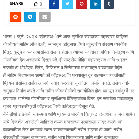
SHARE
0
भारत । जुलै, २०२४: व्‍हॉट्सअॅपने आज सुरक्षित संवादाच्‍या महत्त्वावर केंद्रित
गोपनीयता मोहिम लाँच केली, ज्‍यामधून व्‍हॉट्सअॅपचे बहुस्‍तरीय संरक्षण व्‍यक्‍तींना
मित्र, कुटुंब व व्‍यवसायासोबत संलग्‍न होताना त्‍यांच्‍या संवादांवर अधिक नियंत्रण आणि
गोपनीयता देत असल्‍याचे दिसून येते. ही राष्‍ट्रीय मोहिम महाराष्‍ट्रात आणि ७ इतर
राज्‍यांमध्‍ये ओओएच, प्रिंट, डिजिटल व सिनेमाच्‍या माध्‍यमातून राबवण्‍यात येईल.
ही मोहिम निदर्शनास आणते की व्‍हॉट्सअॅप घरापासून दूर राहणाऱ्या व्‍यक्‍तींसाठी
प्रियजनांसोबत सर्वात खाजगी संवाद करताना सुरक्षितता निर्माण करते, तसेच नवीन
समुदाय निर्माण करते आणि नवीन जीवनशैलीशी समायोजित होते. यामधून वर्षानुवर्षे भर
करण्‍यात आलेल्‍या गोपनीयता व सुरक्षितता वैशिष्‍ट्यांच्‍या बिल्‍ट-इन स्‍तरांच्‍या माध्‍यमातून
युजर-प्रायव्‍हसीप्रती व्‍हॉट्सअॅपची कटिबद्धता दिसून येते.
बीबीडीओ इंडियाची संकल्‍पना आणि प्रख्‍यात भारतीय चित्रपट दिग्‍दर्शक शिमित आमिन
यांचे दिग्‍दर्शन असलेली जाहिरात तरूण माणसाच्‍या प्रवासाला सादर करते, जो
व्‍यावसायिक शेफ बनण्‍याचे स्वप्‍न साकारण्‍यासाठी नवीन शहरामध्‍ये जातो. नवीन
संस्‍कृतीशी जुळून जाण्‍याच्‍या, नवीन भाषा शिकण्‍याच्‍या आणि नवीन कामकाज