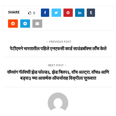
SHARE
0
PREVIOUS POST
पेटीएमने भारतातील पहिले एनएफसी कार्ड साउंडबॉक्स लाँच केले
NEXT POST
सॅमसंग गॅलॅक्‍सी झेड फोल्‍ड६, झेड फ्लिप६, वॉच अल्‍ट्रा, वॉच७ आणि
बड्स३ च्‍या आकर्षक ऑफर्ससह विक्रीला सुरूवात