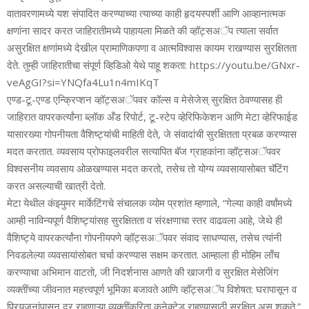
वातावरणामध्‍ये यश संपादित करण्‍याच्‍या त्‍याच्‍या काही हृदयस्‍पर्शी आणि आव्‍हानात्‍मक
क्षणांना सादर करत जाहिरातीमध्‍ये पाहायला मिळते की व्‍हॉट्सअॅप त्‍याला सर्वात
असुरक्षित क्षणांमध्‍ये देखील प्रामाणिकपणा व आत्‍मविश्‍वास कायम राखण्‍यास सुरक्षितता
देते. तुम्‍ही जाहिरातीचा संपूर्ण व्हिडिओ येथे पाहू शकता: https://youtu.be/GNxr-
veAgGI?si=YNQfa4Lu1n4mIKqT
एण्‍ड-टू-एण्‍ड एन्क्रिप्‍शन व्‍हॉट्सअॅपवर कॉल्‍स व मेसेजेस् सुरक्षित ठेवण्‍यासह ही
जाहिरात वापरकर्त्‍यांना ब्‍लॉक अँड रिपोर्ट, टू-स्‍टेप व्‍हेरिफिकेशन आणि मेटा व्‍हेरिफाईड
यासारख्‍या गोपनीयता वैशिष्‍ट्यांची माहिती देते, जे संवादांची सुरक्षितता प्रबळ करण्‍यास
मदत करतात. व्‍यवसाय प्रोफाइलवरील सत्‍यापित बॅज ग्राहकांना व्‍हॉट्सअॅपवर
विश्‍वसनीय व्‍यवसाय ओळखण्‍यास मदत करतो, तसेच तो योग्‍य व्‍यवसायासोबत चॅटिंग
करत असल्‍याची खात्री देतो.
मेटा येथील कंझ्युमर मार्केटिंगचे संचालक व्‍योम प्रशांत म्‍हणाले, “गेल्‍या काही वर्षांमध्‍ये
आम्‍ही नाविन्‍यपूर्ण वैशिष्‍ट्यांसह सुरक्षितता व संरक्षणाचा स्‍तर वाढवला आहे, जेथे ही
वैशिष्‍ट्ये वापरकर्त्‍यांना गोपनीयपणे व्‍हॉट्सअॅपवर संवाद साधण्‍यास, तसेच त्‍यांनी
निवडलेल्‍या व्‍यवसायांसोबत चर्चा करण्‍यास सक्षम करतात. आम्‍हाला ही मोहिम लाँच
करण्‍याचा अभिमान वाटतो, जी निदर्शनास आणते की खाजगी व सुरक्षित मेसेजिंग
व्‍यक्‍तींच्‍या जीवनात महत्त्वपूर्ण भूमिका बजावते आणि व्‍हॉट्सअॅप विशेषत: घरापासून व
प्रियजनांपासून दूर राहणाऱ्या व्‍यक्‍तींकरिता कनेक्‍टेड राहण्‍यासाठी सुरक्षित असू शकते.”