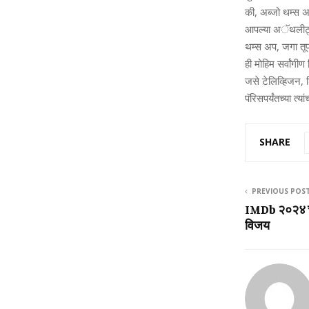
की, अब्‍जो थम्‍स 
आपल्‍या अॅथलीट्स
थम्‍स अप, जगा तू
ही मोहिम सर्वांगीण
जसे टेलिव्हिजन,
पॅरिसपर्यंतच्‍या त्
SHARE
PREVIOUS POS
IMDb २०२४ च्य
विजय