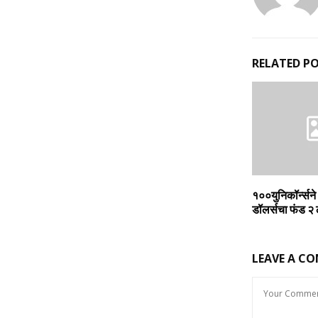
RELATED P
१००युनिकॉर्न्‍सन
डॉलर्सचा फंड २ 
LEAVE A C