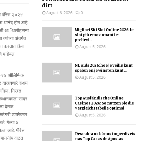
ditt
August 6, 2026
0
ामी पॅरिस २०२४
ाना आनंद होत आहे.
Migliori Siti Slot Online 2026: le
े, जी अॅथलीट्सना
slot più emozionanti e i
‍यांच्‍या अंतर्गत
prelievi...
ना करतात किंवा
August 5, 2026
ांचे मनोबल
NL gids 2026: hoe je veilig kunt
spelen en je winsten kunt...
प २०२४ ऑलिम्पिक
August 5, 2026
र दाखवणारे सक्षम
ोर्गोहन, निखत
Top Ausländische Online
अल कथानकाला सादर
Casinos 2026: So nutzen Sie die
ळा देतात.
Vergleichstabelle optimal
कॅटेगरी डायरेक्‍टर
August 5, 2026
हे. गेल्‍या ४
 केला आहे. पॅरिस
Descubra os bónus imperdíveis
न्‍माननीय वाटत
nas Top Casas de Apostas