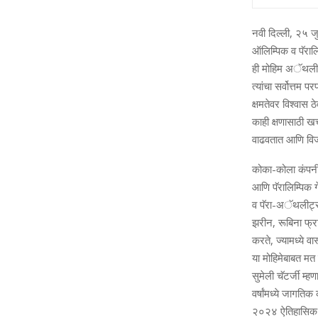
नवी दिल्‍ली, २५ 
ऑलिम्पिक व पॅरालि
ही मोहिम अॅथलीट्
त्‍यांचा सर्वोत्तम
क्षमतेवर विश्‍वा
काही क्षणासाठी खचल
वाढवतात आणि विजया
कोका-कोला कंपनीच्
आणि पॅरालिम्पिक 
व पॅरा-अॅथलीट्सच
झरीन, रूबिना फ्र
करते, ज्‍यामध्‍ये
या मोहिमेबाबत मत व
सुमेली चॅटर्जी म्‍ह
वर्षांमध्‍ये जागति
२०२४ ऐतिहासिक प्र