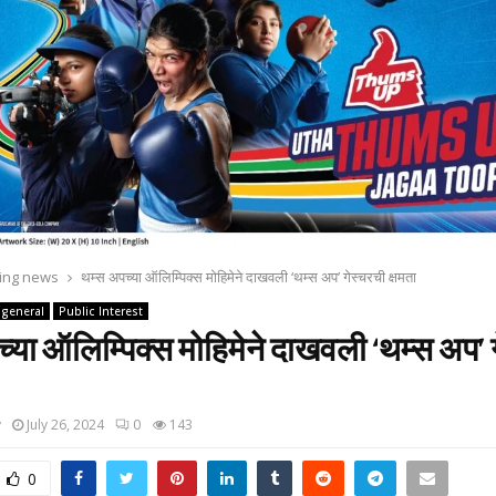
ing news
थम्‍स अपच्‍या ऑलिम्पिक्‍स मोहिमेने दाखवली ‘थम्‍स अप’ गेस्‍चरची क्षमता
general
Public Interest
्‍या ऑलिम्पिक्‍स मोहिमेने दाखवली ‘थम्‍स अप’ 
y
July 26, 2024
0
143
0