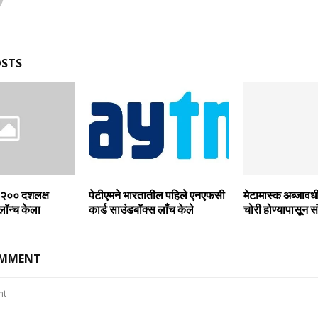
OSTS
े २०० दशलक्ष
पेटीएमने भारतातील पहिले एनएफसी
मेटामास्‍क अब्‍जावधी
लॉन्च केला
कार्ड साउंडबॉक्स लाँच केले
चोरी होण्‍यापासून 
OMMENT