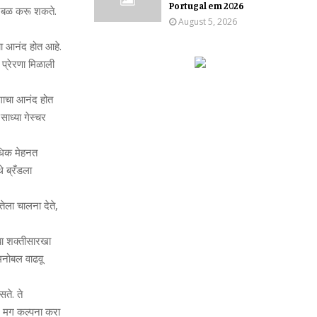
Portugal em 2026
प्रबळ करू शकते.
August 5, 2026
ाचा आनंद होत आहे.
प्रेरणा मिळाली
योगाचा आनंद होत
ाध्‍या गेस्‍चर
 अधिक मेहनत
े ब्रँडला
तेला चालना देते,
बा शक्‍तीसारखा
 मनोबल वाढवू
सते. ते
 मग कल्‍पना करा