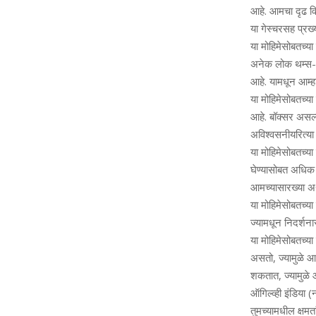
आहे. आमचा दृढ वि
या गेस्‍चरसह प्रख
या मोहिमेसोबतच्‍य
अनेक लोक थम्‍स-अ
आहे. यामधून आम्‍ह
या मोहिमेसोबतच्‍य
आहे. बॉक्‍सर असल्‍य
अविश्‍वसनीयरित्‍य
या मोहिमेसोबतच्‍य
घेण्‍यासोबत अधिक 
आमच्‍यासारख्‍या अॅ
या मोहिमेसोबतच्‍य
ज्‍यामधून निदर्शना
या मोहिमेसोबतच्‍य
असतो, ज्‍यामुळे आ
शकतात, ज्‍यामुळे 
ऑगिल्‍व्‍ही इंडिया 
तुमच्‍यामधील क्ष