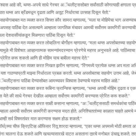
श्‍वास आहे की, थम्‍स-अपचे साधे गेस्‍चर अॅथलीट्ससोबत सर्वांसाठी कोणत्‍याही क्षणाला 
्‍यात थम्‍स अप ब्रँडमधून दृढता आणि अतूट निर्धाराचा उत्‍साह दिसून येतो.”
ा सहयोगाबाबत मत व्‍यक्‍त करत सिफ्त कौर सामरा म्‍हणाल्‍या, “मला या मोहिमेचा भाग असण्‍य
पसह पाठिंबा देत असल्‍याने आम्‍हाला जागतिक मंचावर आमची सर्वोत्तम कामगिरी करण्‍याची 
ाला देशवासीयांकडून मिळणारा पाठिंबा दिसून येतो.”
ा सहयोगाबाबत मत व्‍यक्‍त करत लोव्‍हलिना बोर्गोहन म्‍हणाल्‍या, “मला थम्‍स अपसोबतच्‍या सह
ामुळे मी विशेषत: आव्‍हानात्‍मक सामन्‍यांमदरम्‍यान प्रेरणेचे महत्त्व अनुभवले आहे. पाठिंब्‍याचा स
ा प्रेरित करू शकतो आणि ही मोहिम याच बाबीला महत्त्व देते.”
ा सहयोगाबाबत मत व्‍यक्‍त करत निखत झरीन म्‍हणाल्‍या, “रिंगमध्‍ये प्रत्‍येक थम्‍स अप मला
यश गाठण्‍याप्रती माझ्या निर्धाराला प्रबळ करतो. थम्‍स अपसोबतचा सहयोग उत्तम आहे, जेथ
थलीट्सना पाठिंबा देण्‍यासोबत आमच्‍यावर विश्‍वास ठेवण्‍याचे महत्त्व माहित आहे.”
ा सहयोगाबाबत मत व्‍यक्‍त करत रूबिना फ्रान्सिस म्‍हणाल्‍या, “थम्‍स अपची मोहिम दृढता व एक
स येते की साधे गेस्‍चर देखील आम्‍हाला सर्वोत्तम कामगिरी करण्‍यास प्रेरित करू शकते.”
ा सहयोगाबाबत मत व्‍यक्‍त करत साक्षी कसाना म्‍हणाल्‍या, “अॅथलीट्ससाठी समर्थकांचा पाठिं
म्‍हाला आमची सर्वोत्तम कामगिरी करण्‍यास मदत होते. अनिश्चिततांच्‍या काळात चाहते आमचे
आम्‍ही सर्व विषमतांवर मात करण्‍यास सक्षम होऊ शकतो.”
(नॉर्थ)च्‍या चीफ क्रिएटिव्‍ह ऑफिसर रितू शारदा म्‍हणाल्‍या, “एका थम्‍स अपमध्‍ये मोठी क्षमता अ
मतांना चालना देऊ शकते आणि खचल्‍यासारखे वाटत असताना तुमचे मनोबल उंचावू शकते. तर