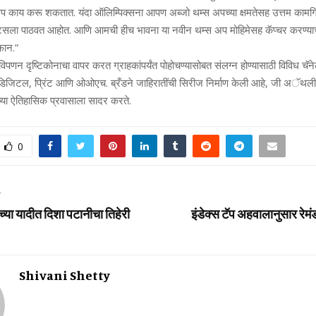
अप काय करू शकतात. यंदा ऑलिम्पिक्‍सना आपण अब्‍जो थम्‍स अपच्‍या क्षमतेसह उत्तम कामगि
ला पाठवत आहोत. आणि आमची हीच भावना या नवीन थम्‍स अप मोहिमेसह कॅप्‍चर करण्‍याची 
फान.”
 विपणन दृष्टिकोनाचा वापर करत ग्राहकांपर्यंत पोहोचण्‍यासोबत संलग्‍न होण्‍यासाठी विविध चॅन
 डिजिटल, प्रिंट आणि ओओएच. ब्रँडने जाहिरातींची सिरीज निर्माण केली आहे, जी अॅथल
‍यांच्‍या ऐतिहासिक प्रवासाला सादर करते.
0
T
ा यादीत दिशा पटानीचा तिहेरी
इंडेक्स टॅप अहवालानुसार रेमं
Shivani Shetty