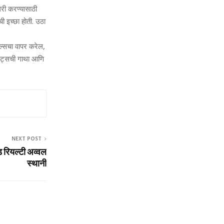
री करण्‍यासाठी
इच्‍छा होती. उठा
ेल्‍सचा वापर करेल,
ीट्सची गाथा आणि
NEXT POST
ड रियल्टी अव्वल
स्थानी