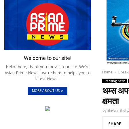
Welcome to our site!
Hello there, thank you for visit our site. We’re
Home
Break
Asian Prime News , we’re here to helps you to
latest News .
Breaking news
थम्‍स अपच
MORE ABOUT US
क्षमता
by
Shivani Shett
SHARE