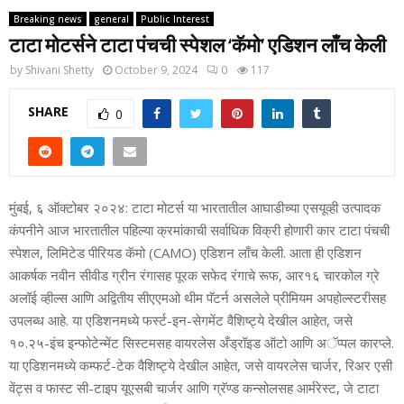
Breaking news
general
Public Interest
टाटा मोटर्सने टाटा पंचची स्‍पेशल ‘कॅमो’ एडिशन लाँच केली
by
Shivani Shetty
October 9, 2024
0
117
SHARE
0
मुंबई, ६ ऑक्टोबर २०२४: टाटा मोटर्स या भारतातील आघाडीच्‍या एसयूव्‍ही उत्‍पादक
कंपनीने आज भारतातील पहिल्‍या क्रमांकाची सर्वाधिक विक्री होणारी कार टाटा पंचची
स्‍पेशल, लिमिटेड पीरियड कॅमो (CAMO) एडिशन लाँच केली. आता ही एडिशन
आकर्षक नवीन सीवीड ग्रीन रंगासह पूरक सफेद रंगाचे रूफ, आर१६ चारकोल ग्रे
अलॉई व्‍हील्‍स आणि अद्वितीय सीएएमओ थीम पॅटर्न असलेले प्रीमियम अपहोल्‍स्‍टरीसह
उपलब्‍ध आहे. या एडिशनमध्‍ये फर्स्‍ट-इन-सेगमेंट वैशिष्‍ट्ये देखील आहेत, जसे
१०.२५-इंच इन्‍फोटेन्‍मेंट सिस्‍टमसह वायरलेस अँड्रॉइड ऑटो आणि अॅप्‍पल कारप्‍ले.
या एडिशनमध्‍ये कम्‍फर्ट-टेक वैशिष्‍ट्ये देखील आहेत, जसे वायरलेस चार्जर, रिअर एसी
वेंट्स व फास्‍ट सी-टाइप यूएसबी चार्जर आणि ग्रॅण्‍ड कन्‍सोलसह आर्मरेस्‍ट, जे टाटा