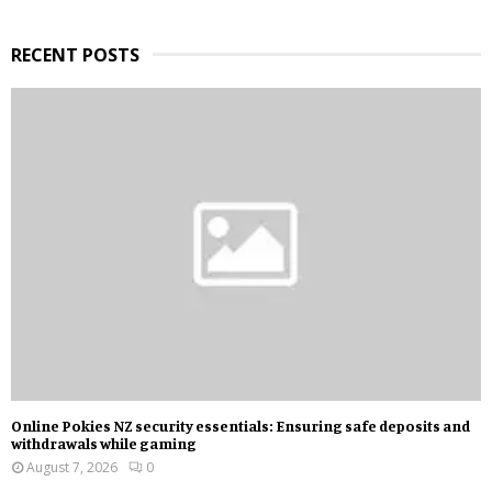
H
RECENT POSTS
Online Pokies NZ security essentials: Ensuring safe deposits and
withdrawals while gaming
August 7, 2026
0