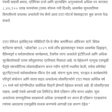
पंचची साहसी क्षमता, प्रीमियम दर्जा आणि ड्रायव्हिंग अनुभवामध्‍ये अधिक भर करतात.
८,४४,९०० लाख रूपयांच्‍या (एक्‍स-शोरूम नवी दिल्‍ली) आकर्षक सुरूवातीच्‍या
किमतीमध्‍ये उपलब्‍ध असलेली पंच कॅमो आता टाटा मोटर्स वेबसाइटवर बुक करता येऊ
शकते.
टाटा पॅसेंजर इलेक्ट्रिक मोबिलिटी लि.चे चीफ कमर्शियल ऑफिसर श्री. विवेक
श्रीवत्‍स म्‍हणाले, “ऑक्‍टोबर २०२१ मध्‍ये लाँच झाल्‍यापासून पंचला आकर्षक डिझाइन,
वैविध्‍यपूर्ण व सर्वसमावेशक कार्यक्षमता, एैसपैस जागा असलेले इंटीरिअर्स आणि अधिक
सुरक्षिततेसाठी उत्तम कौतुकास्‍पद प्रतिसाद मिळाला आहे. या वेईकलने प्रमुख एसयूव्‍ही
पैलूंचे यशस्‍वीरित्‍या लोकशाहीकरण करत नवीन श्रेणी स्‍थापित केली, तसेच कॉम्‍पॅक्‍ट
फूटप्रिंटमध्‍ये सर्वसमावेशक पॅकेज देत आहे. संपन्‍न मूल्‍य तत्त्व, स्‍टाइल व कार्यक्षमतेचे
परिपूर्ण संयोजन आणि सतत वाढत असलेल्‍या लोकप्रियतेने टाटा पंचला आर्थिक वर्ष
२५ मध्‍ये सर्व श्रेणींमधील सर्वाधिक विक्री होणारी वेईकल बनवले आहे. ही लोकप्रियता
पाहता, आम्‍ही पंचचे आणखी एक लिमिटेड कॅमो एडिशन लाँच करत आहोत. सुरू
असलेल्‍या सणासुदीच्‍या काळामध्‍ये अधिक उत्‍साहाची भर करत ही एडिशन ग्राहकांना
त्‍यांच्‍या आवडत्‍या एसयूव्‍हीचे मालक बनण्‍याचे आणखी एक कारण देईल.”