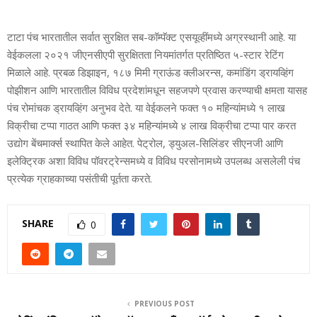
टाटा पंच भारतातील सर्वात सुरक्षित सब-कॉम्‍पॅक्‍ट एसयूव्‍हींमध्‍ये अग्रस्‍थानी आहे. या
वेईकलला २०२१ जीएनसीएपी सुरक्षितता नियमांतर्गत प्रतिष्ठित ५-स्‍टार रेटिंग
मिळाले आहे. प्रबळ डिझाइन, १८७ मिमी ग्राऊंड क्‍लीअरन्‍स, कमांडिंग ड्रायव्हिंग
पोझीशन आणि भारतातील विविध प्रदेशांमधून सहजपणे प्रवास करण्‍याची क्षमता यासह
पंच रोमांचक ड्रायव्हिंग अनुभव देते. या वेईकलने फक्‍त १० महिन्‍यांमध्‍ये १ लाख
विक्रीचा टप्‍पा गाठत आणि फक्‍त ३४ महिन्‍यांमध्‍ये ४ लाख विक्रीचा टप्‍पा पार करत
उद्योग बेंचमार्क्‍स स्‍थापित केले आहेत. पेट्रोल, ड्युअल-सिलिंडर सीएनजी आणि
इलेक्ट्रिक अशा विविध पॉवरट्रेन्‍समध्‍ये व विविध परसोनामध्‍ये उपलब्‍ध असलेली पंच
प्रत्‍येक ग्राहकाच्‍या पसंतीची पूर्तता करते.
SHARE
0
PREVIOUS POST