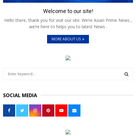
Welcome to our site!
Hello there, thank you for visit our site. We’re Asian Prime News ,
we’re here to helps you to latest News .
MORE ABOUT US
S
e
a
S
r
SOCIAL MEDIA
c
E
h
f
A
o
r
R
:
C