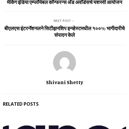
मेकिंग इंडिया एम्‍प्‍लॉयेबल कॉन्‍फरन्‍स अँड अवॉर्डसचे यशस्वी आयोजन
NEXT POST
बीएलएस इंटरनॅशनलने सिटीझनशिप इन्व्हेस्टमधील १००% भागीदारीचे
संपादन केले
Shivani Shetty
RELATED POSTS