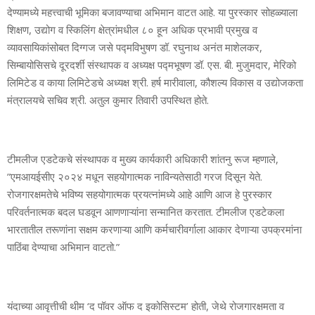
देण्‍यामध्‍ये महत्त्वाची भूमिका बजावण्‍याचा अभिमान वाटत आहे. या पुरस्‍कार सोहळ्याला
शिक्षण, उद्योग व स्किलिंग क्षेत्रांमधील ८० हून अधिक प्रभावी प्रमुख व
व्‍यावसायिकांसोबत दिग्‍गज जसे पद्मविभुषण डॉ. रघुनाथ अनंत माशेलकर,
सिम्‍बायोसिसचे दूरदर्शी संस्‍थापक व अध्‍यक्ष पद्मभूषण डॉ. एस. बी. मुजुमदार, मेरिको
लिमिटेड व काया लिमिटेडचे अध्‍यक्ष श्री. हर्ष मारीवाला, कौशल्‍य विकास व उद्योजकता
मंत्रालयचे सचिव श्री. अतुल कुमार तिवारी उपस्थित होते.
टीमलीज एडटेकचे संस्‍थापक व मुख्‍य कार्यकारी अधिकारी शांतनु रूज म्‍हणाले,
”एमआयईसीए २०२४ मधून सहयोगात्‍मक नाविन्‍यतेसाठी गरज दिसून येते.
रोजगारक्षमतेचे भविष्‍य सहयोगात्‍मक प्रयत्‍नांमध्‍ये आहे आणि आज हे पुरस्‍कार
परिवर्तनात्‍मक बदल घडवून आणणाऱ्यांना सन्‍मानित करतात. टीमलीज एडटेकला
भारतातील तरूणांना सक्षम करणाऱ्या आणि कर्मचारीवर्गाला आकार देणाऱ्या उपक्रमांना
पाठिंबा देण्‍याचा अभिमान वाटतो.”
यंदाच्‍या आवृत्तीची थीम ‘द पॉवर ऑफ द इकोसिस्‍टम’ होती, जेथे रोजगारक्षमता व