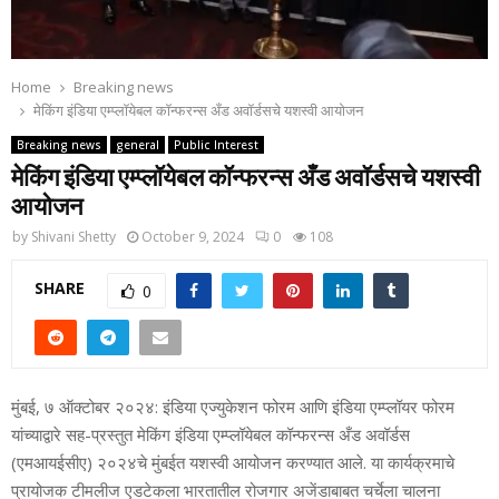
Home
Breaking news
मेकिंग इंडिया एम्‍प्‍लॉयेबल कॉन्‍फरन्‍स अँड अवॉर्डसचे यशस्वी आयोजन
Breaking news
general
Public Interest
मेकिंग इंडिया एम्‍प्‍लॉयेबल कॉन्‍फरन्‍स अँड अवॉर्डसचे यशस्वी
आयोजन
by
Shivani Shetty
October 9, 2024
0
108
SHARE
0
मुंबई, ७ ऑक्टोबर २०२४: इंडिया एज्युकेशन फोरम आणि इंडिया एम्प्‍लॉयर फोरम
यांच्‍याद्वारे सह-प्रस्‍तुत मेकिंग इंडिया एम्‍प्‍लॉयेबल कॉन्‍फरन्‍स अँड अवॉर्डस
(एमआयईसीए) २०२४चे मुंबईत यशस्वी आयोजन करण्यात आले. या कार्यक्रमाचे
प्रायोजक टीमलीज एडटेकला भारतातील रोजगार अजेंडाबाबत चर्चेला चालना