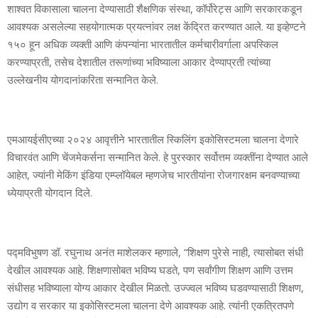
शाश्‍वत विकासाला चालना देण्‍यासाठी शैक्षणिक संस्‍था, कॉर्पोरेट्स आणि सरकारकडून
आवश्‍यक असलेल्‍या सहयोगात्‍मक प्रयत्‍नांवर लक्ष केंद्रित करण्‍यात आले. या इव्‍हेण्‍टने
१५० हून अधिक व्‍यक्‍ती आणि कंपन्‍यांना भारतातील कर्मचारीवर्गाला अपस्किल
करण्‍याप्रती, तसेच देशातील तरूणांच्‍या भविष्‍याला आकार देण्‍याप्रती त्‍यांच्‍या
उल्‍लेखनीय योगदानांकरिता सन्‍मानित केले.
एमआयईसीएच्‍या २०२४ आवृत्तीने भारतातील स्किलिंग इकोसिस्‍टमला चालना देणारे
विचारवंत आणि चेंजमेकर्सना सन्‍मानित केले. हे पुरस्‍कार सर्वोत्तम व्‍यक्‍तींना देण्‍यात आले
आहेत, ज्‍यांनी मेकिंग इंडिया एम्‍प्‍लॉयेबल म्‍हणजेच भारतीयांना रोजगारक्षम बनवण्‍याच्‍या
ध्‍येयाप्रती योगदान दिले.
पद्मविभुषण डॉ. रघुनाथ अनंत माशेलकर म्‍हणाले, ”शिक्षण पुरेसे नाही, त्‍यासोबत संधी
देखील आवश्‍यक आहे. शिक्षणासोबत भविष्‍य घडते, पण सर्वांगीण शिक्षण आणि उत्तम
संधीसह भविष्‍याला योग्‍य आकार देखील मिळतो. उज्‍ज्‍वल भविष्‍य घडवण्‍यासाठी शिक्षण,
उद्योग व सरकार या इकोसिस्‍टमला चालना देणे आवश्‍यक आहे. त्‍यांनी एकत्रितपणे