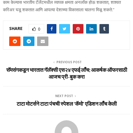
काम केल्‍यास भारतीय टॅलेंटमधील व्‍यापक क्षमता अनलॉक होऊ शकतात, शाश्‍वत
करिअर घडू शकतात आणि आपल्‍या देशाच्‍या विकासाला चालना मिळू शकते.”
SHARE
0
PREVIOUS POST
सॅमसंगकडून भारतात गॅलॅक्‍सी एस२४ एफई लाँच; आकर्षक ऑफरसाठी
आजच प्री-बुक करा
NEXT POST
टाटा मोटर्सने टाटा पंचची स्‍पेशल ‘कॅमो’ एडिशन लाँच केली