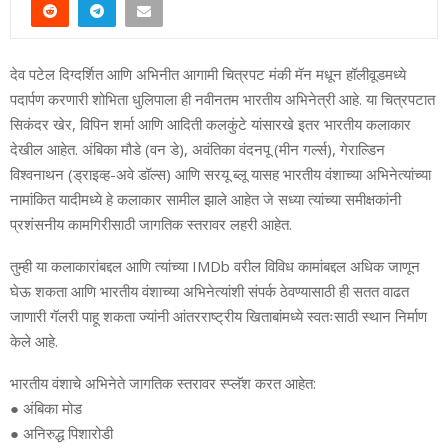
देव पटेल दिग्दर्शित आणि अभिनीत आगामी चित्रपट मंकी मॅन मधून हॉलीवूडमध्ये
पदार्पण करणारी शोभिता धुलिपाला ही नवीनतम भारतीय अभिनेत्री आहे. या चित्रपटात
सिकंदर खेर, विपिन शर्मा आणि आदिती कलकुंटे यांसारखे इतर भारतीय कलाकार
देखील आहेत. अंबिका मौडे (वन डे), अवंतिका वंदनपू (मीन गर्ल्स), गेराल्डिन
विश्वनाथन (ड्राइव्ह-अवे डॉल्स) आणि सरयू ब्लू यासह भारतीय वंशाच्या अभिनेत्यांच्या
नामांकित यादीमध्ये हे कलाकार सामील झाले आहेत जे सध्या त्यांच्या समीक्षकांनी
प्रशंसनीय कामगिरीसाठी जागतिक स्तरावर लहरी आहेत.
तुम्ही या कलाकारांबद्दल आणि त्यांच्या IMDb वरील विविध कामांबद्दल अधिक जाणून
घेऊ शकता आणि भारतीय वंशाच्या अभिनेत्यांशी संपर्क ठेवण्यासाठी ही सतत वाढत
जाणारी गॅलरी पाहू शकता ज्यांनी आंतरराष्ट्रीय खिताबांमध्ये स्वतःसाठी स्थान निर्माण
केले आहे.
भारतीय वंशाचे अभिनेते जागतिक स्तरावर स्प्लॅश करत आहेत:
● अंबिका मोड
● अनिरुद्ध पिशारोडी