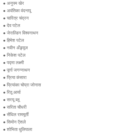
● अनुपम खेर
● अवंतिका वंदनापू
● चारित्र चंद्रन
● देव पटेल
● जेराल्डिन विश्वनाथन
● हिमेश पटेल
● नवीन अँड्र्यूज
● निकेश पटेल
● पद्मा लक्ष्मी
● पूर्णा जगन्नाथन
● प्रिया कंसारा
● प्रियांका चोप्रा जोनास
● रितू आर्या
● सरयू ब्लू
● सरिता चौधरी
● सेंधिल राममूर्ती
● सिमोन ऍशले
● शोभिता धुलिपाला