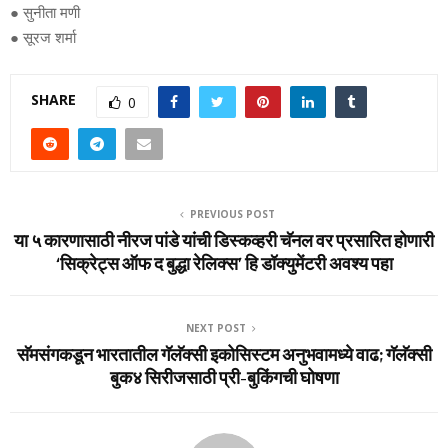
● सुनीता मणी
● सूरज शर्मा
SHARE
0
PREVIOUS POST
या ५ कारणासाठी नीरज पांडे यांची डिस्कव्हरी चॅनल वर प्रसारित होणारी
‘सिक्रेट्स ऑफ द बुद्धा रेलिक्स’ हि डॉक्युमेंटरी अवश्य पहा
NEXT POST
सॅमसंगकडून भारतातील गॅलॅक्‍सी इकोसिस्‍टम अनुभवामध्‍ये वाढ; गॅलॅक्‍सी
बुक४ सिरीजसाठी प्री-बुकिंगची घोषणा