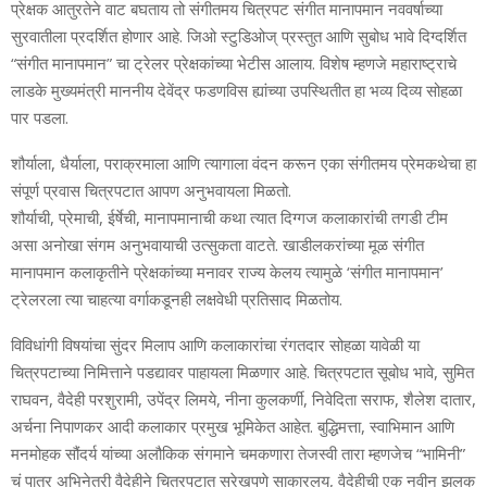
प्रेक्षक आतुरतेने वाट बघताय तो संगीतमय चित्रपट संगीत मानापमान नववर्षाच्या
सुरवातीला प्रदर्शित होणार आहे. जिओ स्टुडिओज् प्रस्तुत आणि सुबोध भावे दिग्दर्शित
“संगीत मानापमान” चा ट्रेलर प्रेक्षकांच्या भेटीस आलाय. विशेष म्हणजे महाराष्ट्राचे
लाडके मुख्यमंत्री माननीय देवेंद्र फडणविस ह्यांच्या उपस्थितीत हा भव्य दिव्य सोहळा
पार पडला.
शौर्याला, धैर्याला, पराक्रमाला आणि त्यागाला वंदन करून एका संगीतमय प्रेमकथेचा हा
संपूर्ण प्रवास चित्रपटात आपण अनुभवायला मिळतो.
शौर्याची, प्रेमाची, ईर्षेची, मानापमानाची कथा त्यात दिग्गज कलाकारांची तगडी टीम
असा अनोखा संगम अनुभवायाची उत्सुकता वाटते. खाडीलकरांच्या मूळ संगीत
मानापमान कलाकृतीने प्रेक्षकांच्या मनावर राज्य केलय त्यामुळे ‘संगीत मानापमान’
ट्रेलरला त्या चाहत्या वर्गाकडूनही लक्षवेधी प्रतिसाद मिळतोय.
विविधांगी विषयांचा सुंदर मिलाप आणि कलाकारांचा रंगतदार सोहळा यावेळी या
चित्रपटाच्या निमित्ताने पडद्यावर पाहायला मिळणार आहे. चित्रपटात सूबोध भावे, सुमित
राघवन, वैदेही परशुरामी, उपेंद्र लिमये, नीना कुलकर्णी, निवेदिता सराफ, शैलेश दातार,
अर्चना निपाणकर आदी कलाकार प्रमुख भूमिकेत आहेत. बुद्धिमत्ता, स्वाभिमान आणि
मनमोहक सौंदर्य यांच्या अलौकिक संगमाने चमकणारा तेजस्वी तारा म्हणजेच “भामिनी”
चं पात्र अभिनेत्री वैदेहीने चित्रपटात सुरेखपणे साकारलय, वैदेहीची एक नवीन झलक