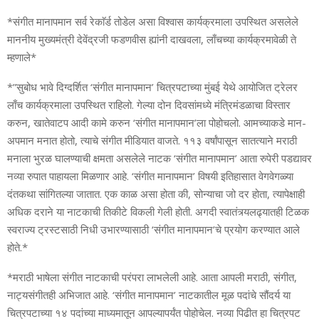
*संगीत मानापमान सर्व रेकाॅर्ड तोडेल असा विश्वास कार्यक्रमाला उपस्थित असलेले
माननीय मुख्यमंत्री देवेंद्रजी फडणवीस ह्यांनी दाखवला, लाँचच्या कार्यक्रमावेळी ते
म्हणाले*
*”सुबोध भावे दिग्दर्शित ‘संगीत मानापमान’ चित्रपटाच्या मुंबई येथे आयोजित ट्रेलर
लाँच कार्यक्रमाला उपस्थित राहिलो. गेल्या दोन दिवसांमध्ये मंत्रिमंडळाचा विस्तार
करुन, खातेवाटप आदी कामे करुन ‘संगीत मानापमान’ला पोहोचलो. आमच्याकडे मान-
अपमान मनात होतो, त्याचे संगीत मीडियात वाजते. ११३ वर्षांपासून सातत्याने मराठी
मनाला भुरळ घालण्याची क्षमता असलेले नाटक ‘संगीत मानापमान’ आता रुपेरी पडद्यावर
नव्या रुपात पाहायला मिळणार आहे. ‘संगीत मानापमान’ विषयी इतिहासात वेगवेगळ्या
दंतकथा सांगितल्या जातात. एक काळ असा होता की, सोन्याचा जो दर होता, त्यापेक्षाही
अधिक दराने या नाटकाची तिकीटे विकली गेली होती. अगदी स्वातंत्र्यलढ्यातही टिळक
स्वराज्य ट्रस्टसाठी निधी उभारण्यासाठी ‘संगीत मानापमान’चे प्रयोग करण्यात आले
होते.*
*मराठी भाषेला संगीत नाटकाची परंपरा लाभलेली आहे. आता आपली मराठी, संगीत,
नाट्यसंगीतही अभिजात आहे. ‘संगीत मानापमान’ नाटकातील मूळ पदांचे सौंदर्य या
चित्रपटाच्या १४ पदांच्या माध्यमातून आपल्यापर्यंत पोहोचेल. नव्या पिढीत हा चित्रपट