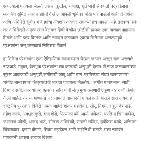
आपल्याला पहायला मिळते. तसच कुटील, चाणाक्ष, धूर्त भावी सेनापती चंद्रविलास
म्हणजेच सुमित राघवन ह्यांनी देखील आपली भूमिका चोख पार पाडली आहे. दिग्दर्शक
आणि अभिनेते सुबोध भावे ह्यांचा ॲक्शन अवतार सगळ्यांनाच भावला आहे. इतकच नव्हे
तर अभिनेत्री अमृता खानविलकर हिची देखील छोटीशी झलक एका गाण्यात पाहायला
मिळते आणि इतर दिग्गज आणि नामवंत कलाकार एकाच सिनेमात असल्यामुळे
प्रेक्षकांना जणू उत्सवाचं निमित्तच मिळतं.
हा सिनेमा प्रेक्षकांना एका ऐतिहासिक कालखंडांत घेऊन जाणार असून यात असणारे
राजवाडे, महाल, वेशभूषा प्रेक्षकांना त्या काळाची अनुभूती देतात. दिग्गज कलाकारांच्या
सुरेल आवाजाची अनुभूती,संगीताची जादू आणि मान-प्रतिष्ठेचा संघर्ष उलगडणारा
‘संगीत मानापमान’ चित्रपटाची भव्यता पाहायला मिळतेय. ‘संगीत मानापमान’ साठी
दिग्गज संगीतकार शंकर-एहसान-लॉय यांनी मंत्रमुग्ध करणारी एकूण १४ गाणी कंपोज
केली आहेत. तर या गाण्यांना १८ नामवंत गायकांनी गायलं आहे. यातले सात गायक हे
राष्ट्रीय पुरस्कार विजेते गायक आहेत. शंकर महादेवन, सोनू निगम, राहुल देशपांडे,
महेश काळे, अवधूत गुप्ते, बेला शेंडे, प्रियांका बर्वे, आर्या आंबेकर, प्रतिभा सिंग बाघेल,
जसराज जोशी, आनंद भाटे, शौनक अभिषेकी, सावनी रवींद्र, हृषीकेश बडवे, अस्मिता
चिंचाळकर, कृष्णा बोंगाणे, शिवम महादेवन आणि श्रीनिधी घटाटे अशा नामवंत
गायकांनी आपला आवाज दिलाय.