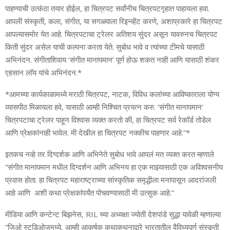
पाहण्याची उत्कंठा तयार होईल, हा चित्रपट सर्वांनीच चित्रपटगृहात पाहायला हवा.
आपली संस्कृती, कला, संगीत, या सगळ्याला रिइन्व्हेंट करणे, अशाप्रकारे हा चित्रपट
आपल्यासमोर येत आहे. चित्रपटाचा ट्रेलर अतिशय सुंदर असून यावरुनच चित्रपट
किती सुंदर असेल याची कल्पना करता येते. सुबोध भावे व त्यांच्या टीमचे यासाठी
अभिनंदन. संगीताशिवाय ‘संगीत मानापमान’ पूर्ण होऊ शकत नाही आणि यासाठी शंकर
एहसान लाॅय यांचे अभिनंदन.*
*आमच्या कार्यकाळामध्ये मराठी चित्रपट, नाटक, विविध कलांच्या आविष्काराला योग्य
व्यासपीठ मिळायला हवे, यासाठी आम्ही निश्चित प्रयत्न करु. ‘संगीत मानापमान’
चित्रपटाचा ट्रेलर पाहून विश्वास व्यक्त करतो की, हा चित्रपट सर्व रेकाॅर्ड तोडेल
आणि प्रेक्षकांनाही भावेल. मी देखील हा चित्रपट नक्कीच पाहणार आहे.”*
इतकच नव्हे तर दिग्दर्शक आणि अभिनेते सुबोध भावे आपलं मत व्यक्त करत म्हणाले
“संगीत मानापमान मधील दिग्दर्शन आणि अभिनय हा एक माझ्यासाठी एक अविश्वसनीय
प्रवास होता. हा चित्रपट महाराष्ट्राच्या सांस्कृतिक समृद्धीला मनापासून आदरांजली
आहे आणि अशी कथा प्रेक्षकांपर्यंत पोचवण्यासाठी मी उत्सुक आहे.”
मीडिया आणि कन्टेन्ट बिझनेस, RIL च्या अध्यक्षा ज्योती देशपांडे सुद्धा यावेळी म्हणाल्या
“जिओ स्टुडिओजमध्ये, आम्ही आकर्षक कथाकथनाद्वारे भारतातील वैविध्यपूर्ण संस्कृती