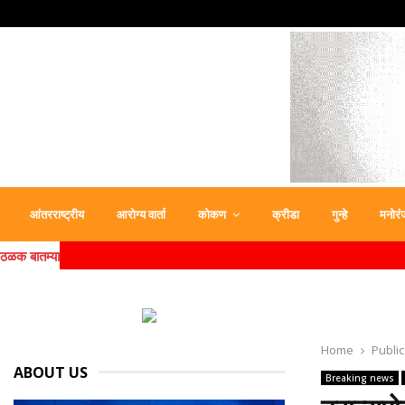
आंतरराष्ट्रीय
आरोग्य वार्ता
कोकण
क्रीडा
गुन्हे
मनोरं
ठळक बातम्या
Home
Public
ABOUT US
Breaking news