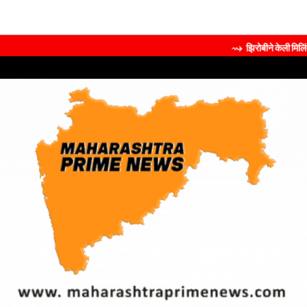
⇝ झिरोबीने केली मिलिंद सोमण यांची 