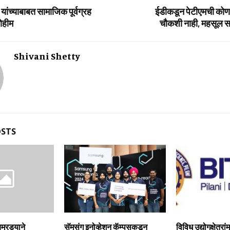
ण यांच्याबाबत सामाजिक पूर्वग्रह
ईडीकडून पेटीएमची कोणत
ोहीम
चौकशी नाही, महसूल सचि
Shivani Shetty
OSTS
िमुरड्याने
सॅमसंग इनोव्‍हेशन कॅम्‍पसकडून
विविध उद्योगक्षेत्रां