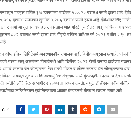
वैशिष्‍ट्ये (एकत्रित): आर्थिक वर्ष २०२४ ची तिसरी तिमाही वि. आर्थिक वर्ष २०२३ ची 
ालनांमधून महसूल वार्षिक ३.७ टक्‍क्‍यांच्या वाढीसह १०,०२० दशलक्ष रूपये झाला आहे. ई
,३१६ दशलक्ष रूपयांच्‍या तुलनेत १,२७६ दशलक्ष रूपये झाला आहे. ईबीआयटीडीए मार्जिन
टक्‍क्‍यांच्‍या तुलनेत १२.७३ टक्‍के झाले आहे. पीएटी (करोत्तर नफा) आर्थिक वर्ष 
ा तुलनेत ८०२ दशलक्ष रूपये झाला आहे. पीएटी मार्जिन आर्थिक वर्ष २०२३ मधील ८.९५ टक्‍क्‍
 आहे.
पोरेशन ऑफ इंडिया लिमिटेडचे व्‍यवस्‍थापकीय संचालक श्री. विनीत अग्रवाल
म्‍हणाले, ”कंपनीने 
हाने पाहता चालू असलेल्‍या तिमाहीमध्‍ये आणि डिसेंबर २०२३ रोजी समाप्‍त झालेल्‍या नऊमाही
आमचे सप्‍लाय चेन सोल्‍यूशन्‍स, रेल मल्‍टी-मोडल व कोल्‍ड सप्‍लाय चेन सोल्‍यूशन्‍सना धार 
टीमोडल पायाभूत सुविधा आणि अत्‍याधुनिक तंत्रज्ञानामध्‍ये गुंतवणूकींना प्राधान्‍य देत भा
ाठी पसंतीचे लॉजिस्टिक्‍स भागीदार राहण्‍याचा प्रयत्‍न करतो. यापुढे, टीसीआय नवीन संधींच्‍
्‍पर्धात्‍मक लॉ‍जिस्टिक्‍स इकोसिस्‍टमला आकार देण्‍याप्रती योगदान द्यायला तयार आहे.”
0
T