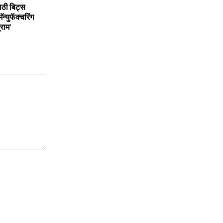
ाठी बिट्स
मॅन्युफॅक्चरिंग
्राम’