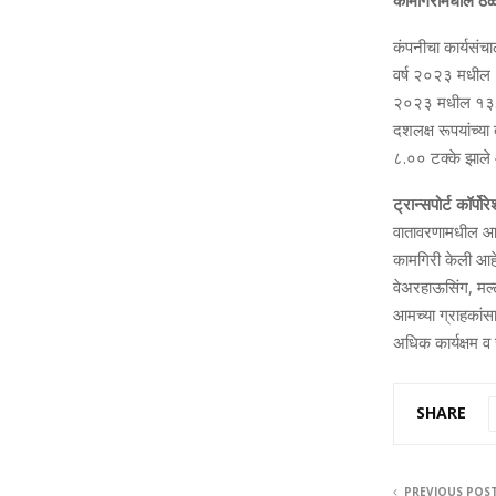
कामगिरीमधील ठळक 
कंपनीचा कार्यसंच
वर्ष २०२३ मधील १
२०२३ मधील १३.६१ 
दशलक्ष रूपयांच्‍य
८.०० टक्‍के झाले
ट्रान्सपोर्ट कॉर्
वातावरणामधील आव्‍
कामगिरी केली आहे. 
वेअरहाऊसिंग, मल्‍
आमच्‍या ग्राहकांस
अधिक कार्यक्षम व स
SHARE
PREVIOUS POS