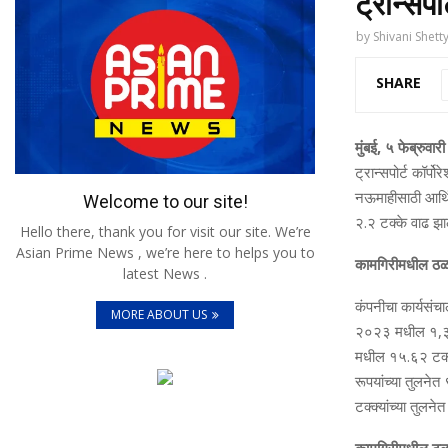
ट्रान्सपो
by
Shivani Shett
SHARE
मुंबई, ५ फेब्रुवा
ट्रान्सपोर्ट कॉर
नऊमाहीसाठी आर्थिक
Welcome to our site!
२.२ टक्के वाढ झा
Hello there, thank you for visit our site. We’re
Asian Prime News , we’re here to helps you to
कामगिरीमधील ठळक 
latest News .
कंपनीचा कार्यसंचा
MORE ABOUT US
२०२३ मधील १,३७६
मधील १५.६२ टक्‍क
रूपयांच्‍या तुलन
टक्‍क्‍यांच्‍या तुल