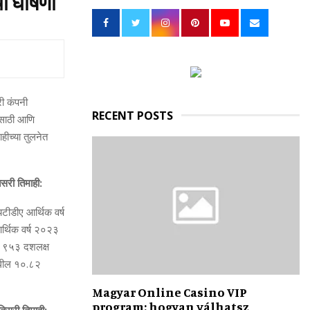
ंची घोषणा
h
f
A
o
r
R
:
C
ी कंपनी
H
RECENT POSTS
हीसाठी आणि
ाहीच्या तुलनेत
िसरी तिमाही:
यटीडीए आर्थिक वर्ष
र्थिक वर्ष २०२३
ील ९५३ दशलक्ष
 मधील १०.८२
Magyar Online Casino VIP
program: hogyan válhatsz