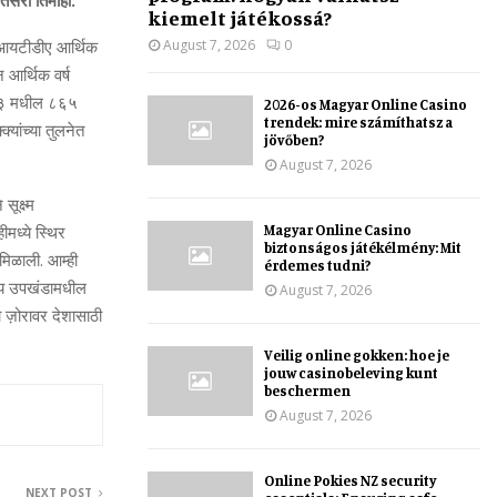
तिसरी तिमाही:
kiemelt játékossá?
August 7, 2026
0
बीआयटीडीए आर्थिक
 आर्थिक वर्ष
२०२३ मधील ८६५
2026-os Magyar Online Casino
trendek: mire számíthatsz a
यांच्‍या तुलनेत
jövőben?
August 7, 2026
सूक्ष्‍म
Magyar Online Casino
मध्‍ये स्थिर
biztonságos játékélmény: Mit
मिळाली. आम्‍ही
érdemes tudni?
रतीय उपखंडामधील
August 7, 2026
या ज़ोरावर देशासाठी
Veilig online gokken: hoe je
jouw casinobeleving kunt
beschermen
August 7, 2026
Online Pokies NZ security
NEXT POST