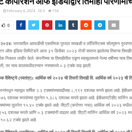
र्ट कॉर्पोरेशन ऑफ इंडियाद्वारे तिमाही परिणामा
y
February 6, 2024
0
156
0
री २०२४:
भारतातील आघाडीची एकात्मिक पुरवठा साखळी व लॉजिस्टिक्स सोल्युशन पुरवणार
्पोरेशन ऑफ इंडिया लिमिटेडने आज ३१ डिसेंबर २०२३ रोजी समाप्‍त झालेल्‍या तिसऱ्या तिमा
 निकाल जाहीर केले. कंपनीच्‍या या तिमाहीतील एकूण महसूलामध्ये गेल्या वर्षीच्या याच तिम
ली, तर याच कालावधीदरम्‍यान नफ्यामध्ये ०.३ टक्के वाढ झाली.
वैशिष्‍ट्ये (स्वतंत्र): आर्थिक वर्ष २०२४ ची तिसरी तिमाही वि. आर्थिक वर्ष २०२३ ची त
लनांमधून महसूल वार्षिक २.२ टक्‍क्‍यांच्यावाढीसह ८,९९९ दशलक्ष रूपये झाला आहे. ईबीआ
 दशलक्ष रूपयांच्‍या तुलनेत १,३८६ दशलक्ष रूपये झाला आहे. ईबीआयटीडीए मार्जिन आ
्‍यांच्‍या तुलनेत १५.४० टक्‍के झाले आहे. पीएटी (करोत्तर नफा) आर्थिक वर्ष २०२३ मध
ेत ९५६ दशलक्ष रूपये आणि ०.३ टक्‍क्‍यांनी वाढला आहे. पीएटी मार्जिन आर्थिक वर्ष २०२३
नेत १०.६२ टक्‍के झाले आहे.