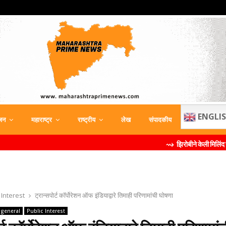
ENGLI
जन
महाराष्ट्र
राष्ट्रीय
लेख
संपादकीय
⇝ झिरोबीने केली मिलिंद सोमण यांची ब्
 Interest
ट्रान्सपोर्ट कॉर्पोरेशन ऑफ इंडियाद्वारे तिमाही परिणामांची घोषणा
general
Public Interest