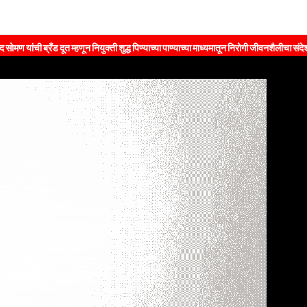
ब्रँड दूत म्हणून नियुक्ती शुद्ध पिण्याच्या पाण्याच्या माध्यमातून निरोगी जीवनशैलीचा संदेश जनतेपर्