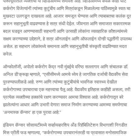
पार्श्वभूमीतील व्यक्तींचा या व्हिडिओमध्ये समावेश आहे. व्हिडिओमध्ये केवळ काही धीट
कर्करोग विजेत्यांनी त्यांच्या कुटुंबीय आणि मित्रांकडून मिळालेल्या पाठिंब्यामुळे स्वतःचा
मुखवटा उलगडून दाखवला आहे. आजार समजून घेण्यास आणि त्याबाबतचा कलंक दूर
करून सहानुभूती वाढवण्यास हे सत्र संधी देईल. जीवनात आणि समाजात सकारात्मक
बदल घडवून आणण्यासाठी सहभागी आणि उत्साही लोकांना व्यावहारिक कौशल्यांमध्ये
सक्षम करण्याच्या उद्देशाने, हे सत्र ऑनलाईन आणि ऑफलाईन दोन्ही पद्धतींनी उपलब्ध
असेल. हा सहभाग लोकांमध्ये समानता आणि सहानुभूतीची संस्कृती वाढविण्यात मदत
करेल.
ऑन्कोलॉजी, अपोलो कर्करोग केंद्र नवी मुंबईचे वरिष्ठ सल्लागार आणि संचालक डॉ.
अनिल डी’क्रूझ म्हणाले, “एसीसीमध्ये आमचे ध्येय हे जागतिक दर्जाची वैद्यकीय सेवा
पुरवण्यापलीकडे आहे. रुग्ण आणि त्यांच्या कुटुंबीयांचे भावनिक स्वास्थ्य देखील
कर्करोगाच्या उपचाराचा एक महत्त्वाचा पैलू आहे. वैद्यकीय इतिहास काहीही असला, तरी
प्रत्येक व्यक्तीच्या हक्कांचे रक्षण करण्यावर आमचा विश्वास आहे. कर्करोगातून बरे
झालेल्यांना आधार आणि उभारी देणारा समाज निर्माण करण्याच्या आमच्या समर्पणाचा
‘अनमास्क कॅन्सर’ हा एक पुरावा आहे.”
इंडियन कॅन्सर सोसायटीमध्ये सर्व्हायव्हरशिप अँड रिहॅबिलिटेशन विभागाशी निगडीत
मिस प्रीती फड म्हणाल्या, “कर्करोगाच्या उपचारानंतरही या प्रवासात मनोसामाजिक