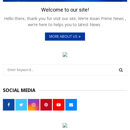
Welcome to our site!
Hello there, thank you for visit our site. We’re Asian Prime News ,
we’re here to helps you to latest News .
MORE ABOUT US
S
e
a
S
r
SOCIAL MEDIA
c
E
h
f
A
o
r
R
:
C