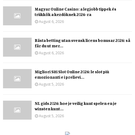
Magyar Online Casino: a legjobb tippek és
trükkök a kezdőknek 2026-ra
August 6, 2026
Bästa betting utan svensk licens bonusar 2026: så
får du ut mer...
August 6, 2026
Migliori Siti Slot Online 2026: le slot più
emozionanti e i prelievi...
August 5, 2026
NL gids 2026: hoe je veilig kunt spelen en je
winsten kunt...
August 5, 2026