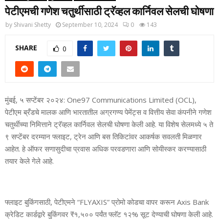
पेटीएमची गणेश चतुर्थीसाठी ट्रॅव्हल कार्निवल सेलची घोषणा
by
Shivani Shetty
September 10, 2024
0
143
SHARE
0
मुंबई, ५ सप्टेंबर २०२४: One97 Communications Limited (OCL),
पेटीएम ब्रँडचे मालक आणि भारतातील अग्रगण्य पेमेंट्स व वित्तीय सेवा कंपनीने गणेश
चतुर्थीच्या निमित्ताने ट्रॅव्हल कार्निवल सेलची घोषणा केली आहे. या विशेष सेलमध्ये ५ ते
९ सप्टेंबर दरम्यान फ्लाइट, ट्रेन आणि बस तिकिटांवर आकर्षक सवलती मिळणार
आहेत. हे ऑफर सणासुदीचा प्रवास अधिक परवडणारा आणि सोयीस्कर करण्यासाठी
तयार केले गेले आहे.
फ्लाइट बुकिंगसाठी, पेटीएमने “FLYAXIS” प्रोमो कोडचा वापर करून Axis Bank
क्रेडिट कार्डद्वारे बुकिंगवर ₹१,५०० पर्यंत फ्लॅट १२% सूट देण्याची घोषणा केली आहे.