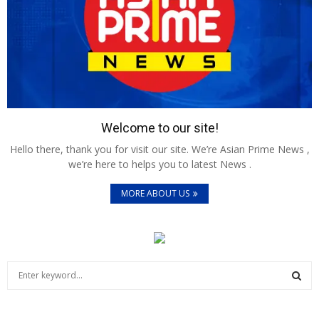
Welcome to our site!
Hello there, thank you for visit our site. We’re Asian Prime News ,
we’re here to helps you to latest News .
MORE ABOUT US
S
e
a
S
r