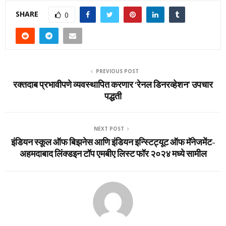
SHARE
0
PREVIOUS POST
रक्तदाब प्रभावीपणे व्यवस्थापित करणार ‘रेनल डिनरव्हेशन’ उपचार
पद्धती
NEXT POST
इंडियन स्‍कूल ऑफ बिझनेस आणि इंडियन इन्स्टिट्यूट ऑफ मॅनेजमेंट-
अहमदाबाद लिंक्‍डइन टॉप एमबीए लिस्‍ट फॉर २०२४ मध्‍ये सामील