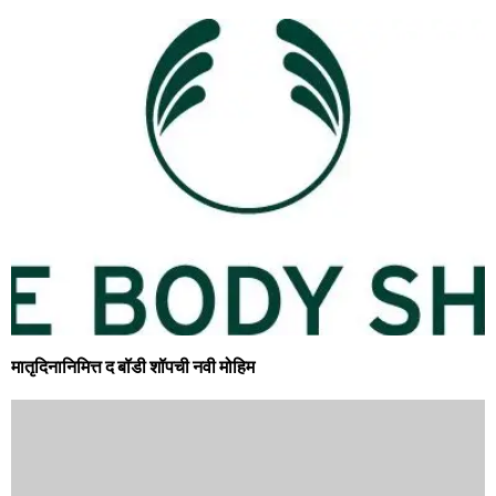
मातृदिनानिमित्त द बॉडी शॉपची नवी मोहिम