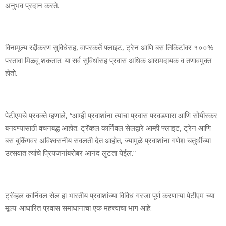
अनुभव प्रदान करते.
विनामूल्य रद्दीकरण सुविधेसह, वापरकर्ते फ्लाइट, ट्रेन आणि बस तिकिटांवर १००%
परतावा मिळवू शकतात. या सर्व सुविधांसह प्रवास अधिक आरामदायक व तणावमुक्त
होतो.
पेटीएमचे प्रवक्ते म्हणाले, “आम्ही प्रवाशांना त्यांचा प्रवास परवडणारा आणि सोयीस्कर
बनवण्यासाठी वचनबद्ध आहोत. ट्रॅव्हल कार्निवल सेलद्वारे आम्ही फ्लाइट, ट्रेन आणि
बस बुकिंगवर अविश्वसनीय सवलती देत आहोत, ज्यामुळे प्रवाशांना गणेश चतुर्थीच्या
उत्सवात त्यांचे प्रियजनांबरोबर आनंद लुटता येईल.”
ट्रॅव्हल कार्निवल सेल हा भारतीय प्रवाशांच्या विविध गरजा पूर्ण करणाऱ्या पेटीएम च्या
मूल्य-आधारित प्रवास समाधानाचा एक महत्त्वाचा भाग आहे.