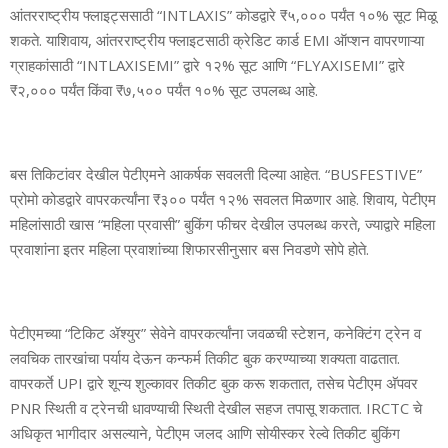
आंतरराष्ट्रीय फ्लाइट्ससाठी “INTLAXIS” कोडद्वारे ₹५,००० पर्यंत १०% सूट मिळू
शकते. याशिवाय, आंतरराष्ट्रीय फ्लाइटसाठी क्रेडिट कार्ड EMI ऑप्शन वापरणाऱ्या
ग्राहकांसाठी “INTLAXISEMI” द्वारे १२% सूट आणि “FLYAXISEMI” द्वारे
₹२,००० पर्यंत किंवा ₹७,५०० पर्यंत १०% सूट उपलब्ध आहे.
बस तिकिटांवर देखील पेटीएमने आकर्षक सवलती दिल्या आहेत. “BUSFESTIVE”
प्रोमो कोडद्वारे वापरकर्त्यांना ₹३०० पर्यंत १२% सवलत मिळणार आहे. शिवाय, पेटीएम
महिलांसाठी खास “महिला प्रवासी” बुकिंग फीचर देखील उपलब्ध करते, ज्याद्वारे महिला
प्रवाशांना इतर महिला प्रवाशांच्या शिफारसीनुसार बस निवडणे सोपे होते.
पेटीएमच्या “टिकिट ॲश्युर” सेवेने वापरकर्त्यांना जवळची स्टेशन, कनेक्टिंग ट्रेन व
लवचिक तारखांचा पर्याय देऊन कन्फर्म तिकीट बुक करण्याच्या शक्यता वाढतात.
वापरकर्ते UPI द्वारे शून्य शुल्कावर तिकीट बुक करू शकतात, तसेच पेटीएम अ‍ॅपवर
PNR स्थिती व ट्रेनची धावण्याची स्थिती देखील सहज तपासू शकतात. IRCTC चे
अधिकृत भागीदार असल्याने, पेटीएम जलद आणि सोयीस्कर रेल्वे तिकीट बुकिंग