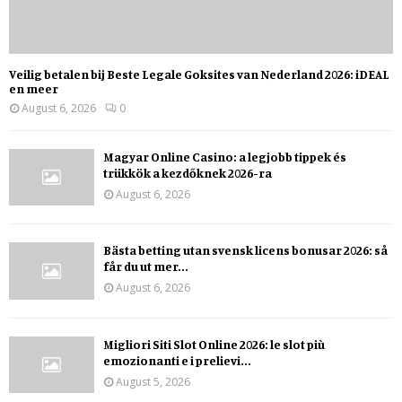
Veilig betalen bij Beste Legale Goksites van Nederland 2026: iDEAL
en meer
August 6, 2026
0
Magyar Online Casino: a legjobb tippek és
trükkök a kezdőknek 2026-ra
August 6, 2026
Bästa betting utan svensk licens bonusar 2026: så
får du ut mer...
August 6, 2026
Migliori Siti Slot Online 2026: le slot più
emozionanti e i prelievi...
August 5, 2026