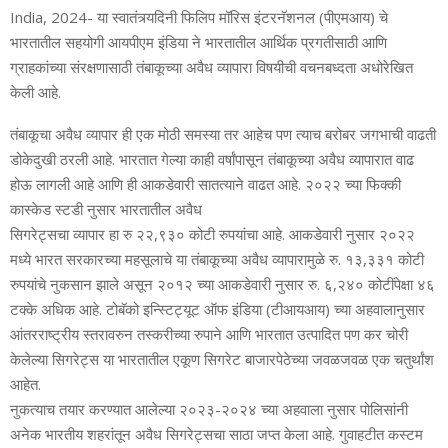
India, 2024- या स्वातंत्र्यदिनी फिलिप मॉरिस इंटरनॅशनल (पीएमआय) चे
भारतातील सहयोगी आयपीएम इंडिया ने भारतातील आर्थिक प्रगतीसाठी आणि
ग्राहकांच्या संरक्षणासाठी तंबाकूच्या अवैध व्यापारा विषयीची वचनबध्दता अधोरेखित
केली आहे.
तंबाकूचा अवैध व्यापार ही एक मोठी समस्या तर आहेच पण त्याच बरोबर जगभाची वाढती
डोकेदुखी ठरली आहे. भारतात गेल्या काही वर्षांपासून तंबाकूच्या अवैध व्यापारात वाढ
होऊ लागली आहे आणि ही आकडेवारी सातत्याने वाढत आहे. २०२२ च्या फिक्की
कास्केड स्टडी नुसार भारतातील अवैध
सिगरेट्सचा व्यापार हा रु २२,९३० कोटी रुपयांचा आहे. आकडेवारी नुसार २०२२
मध्ये भारत सरकारच्या महसूलाचे या तंबाकूच्या अवैध व्यापारामुळे रु. १३,३३१ कोटी
रुपयांचे नुकसान झाले असून २०१२ च्या आकडेवारी नुसार रु. ६,२४० कोटींपेक्षा ४६
टक्के अधिक आहे. टोबॅको इन्स्टिट्यूट ऑफ इंडिया (टीआयआय) च्या अहवालानुसार
आंतरराष्ट्रीय स्तरावरुन तस्करीच्या रुपाने आणि भारतात उत्पादित पण कर चोरी
केलेल्या सिगरेट्स या भारतातील एकूण सिगरेट बाजारपेठेच्या जवळजवळ एक चतुर्थांश
आहेत.
नुकत्याच तयार करण्यात आलेल्या २०२३-२०२४ च्या अहवाला नुसार पोलिसांनी
अनेक भारतीय शहरांतून अवैध सिगरेट्सचा साठा जप्त केला आहे. गुवाहटीत कस्टम