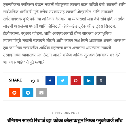
एजन्सीजना प्रशिक्षण देऊन नकली तंबाकूच्या व्यापारा बद्दल माहिती देतो. खाजगी आणि
सार्वजनिक भागीदारी मुळे तसेच सरकारसह खाजगी क्षेत्रातील आणि समाजाने
सर्वसमावेशक दृष्टिकोनाचा अंगिकार केल्यास या व्यापाराशी लढा देणे सोपे होते. अंतर्गत
जोडणी असलेल्या पध्दती आणि डिजिटली व्हेरिफाईड ट्रॅक ॲन्ड ट्रेस सिस्टम,
होलोग्राम्स, क्यूआर कोड्स, आणि आरएफआयडी टॅग्ज सारख्या अत्याधुनिक
उपकरणांमुळे नकली उत्पादने शोधणे आणि त्यावर लक्ष ठेवणे आवश्यक असते. भारत हा
एक जागतिक स्तरावरील आर्थिक महासत्ता बनत असताना आपल्याला नकली
उत्पादनांच्या व्यापारावर लक्ष ठेऊन आपले भविष्य अधिक सुरक्षित ठेवण्यावर भर देणे
आवश्यक आहे.” ते पुढे म्हणाले.
SHARE
0
PREVIOUS POST
चॅम्पियन सारखे रिचार्ज व्‍हा: कोका कोलाकडून लिम्‍का ग्‍लुकोचार्ज लाँच