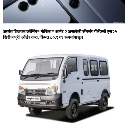
अत्‍यंत टिकाऊ कॉर्निंग® गोरिला® आर्मर २ असलेली सॅमसंग गॅलॅक्‍सी एस२५
सिरीज प्री-ऑर्डर करा, किंमत ८०,९९९ रूपयांपासून