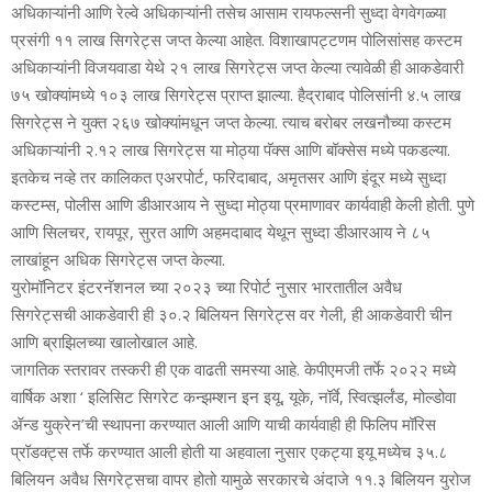
अधिकाऱ्यांनी आणि रेल्वे अधिकाऱ्यांनी तसेच आसाम रायफल्सनी सुध्दा वेगवेगळ्या
प्रसंगी ११ लाख सिगरेट्स जप्त केल्या आहेत. विशाखापट्टणम पोलिसांसह कस्टम
अधिकाऱ्यांनी विजयवाडा येथे २१ लाख सिगरेट्स जप्त केल्या त्यावेळी ही आकडेवारी
७५ खोक्यांमध्ये १०३ लाख सिगरेट्स प्राप्त झाल्या. हैद्राबाद पोलिसांनी ४.५ लाख
सिगरेट्स ने युक्त २६७ खोक्यांमधून जप्त केल्या. त्याच बरोबर लखनौच्या कस्टम
अधिकाऱ्यांनी २.१२ लाख सिगरेट्स या मोठ्या पॅक्स आणि बॉक्सेस मध्ये पकडल्या.
इतकेच नव्हे तर कालिकत एअरपोर्ट, फरिदाबाद, अमृतसर आणि इंदूर मध्ये सुध्दा
कस्टम्स, पोलीस आणि डीआरआय ने सुध्दा मोठ्या प्रमाणावर कार्यवाही केली होती. पुणे
आणि सिलचर, रायपूर, सुरत आणि अहमदाबाद येथून सुध्दा डीआरआय ने ८५
लाखांहून अधिक सिगरेट्स जप्त केल्या.
युरोमॉनिटर इंटरनॅशनल च्या २०२३ च्या रिपोर्ट नुसार भारतातील अवैध
सिगरेट्सची आकडेवारी ही ३०.२ बिलियन सिगरेट्स वर गेली, ही आकडेवारी चीन
आणि ब्राझिलच्या खालोखाल आहे.
जागतिक स्तरावर तस्करी ही एक वाढती समस्या आहे. केपीएमजी तर्फे २०२२ मध्ये
वार्षिक अशा ‘ इलिसिट सिगरेट कन्झम्शन इन इयू, यूके, नॉर्वे, स्वित्झर्लंड, मोल्डोवा
ॲन्ड युक्रेन’ची स्थापना करण्यात आली आणि याची कार्यवाही ही फिलिप मॉरिस
प्रॉडक्ट्स तर्फे करण्यात आली होती या अहवाला नुसार एकट्या इयू मध्येच ३५.८
बिलियन अवैध सिगरेट्सचा वापर होतो यामुळे सरकारचे अंदाजे ११.३ बिलियन युरोज