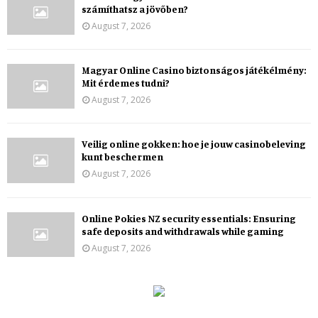
számíthatsz a jövőben?
August 7, 2026
Magyar Online Casino biztonságos játékélmény:
Mit érdemes tudni?
August 7, 2026
Veilig online gokken: hoe je jouw casinobeleving
kunt beschermen
August 7, 2026
Online Pokies NZ security essentials: Ensuring
safe deposits and withdrawals while gaming
August 7, 2026