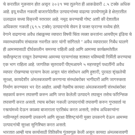
चे करातील नुकसान होत असून २०२१ च्या तुलनेत ही आकडेवारी ८.५ टक्के अधिक
आहे. इयू मधील नकली बाजारपेठेतील उत्पादनांच्या वाढत्या उपयोगामुळे हे क्षेत्रातील
उलाढाल सध्या विक्रमी स्तरावर आहे. नमूद करण्याची गोष्ट अशी की देशातील
अधिकतर नकली (६१.५ टक्के) उत्पादनांचे सेवन हे फक्त फ्रान्स मध्येच होते.
वेगाने वाढणाऱ्या अवैध तंबाकूच्या व्यापारा विषयी चिंता व्यक्त करतांना आयपीएम इंडिया चे
व्यवस्थापकीय संचालक नवनील कार यांनी सांगितले “ अवैध व्यापारावर निर्बंध घालणे
ही आमच्यासाठी दीर्घकालीन समस्या राहिली आहे आणि आमच्या कार्यक्षमतेतील
सर्वोत्कृष्टता राखून ठेवण्याच्या आमच्या प्रयत्नांसह शाश्वत भविष्याची निर्मिती करण्याचा
एक भाग राहिला आहे. जागतिक सृतरावरी पीएमआयने ५ महत्त्वपूर्ण पध्दतींनी अवैध
व्यापार रोखण्याचा प्रयत्न केला असून यांत संशोधन आणि हुशारी, पुरवठा शृंखलेची
सुरक्षा, कायदेशीर अंमलबजावणी करणाऱ्या संस्थांबरोबर भागीदारी आणि जागरुकता
निर्माण करण्यावर भर देत आहोत. आम्ही नेहमीच कायदा अंमलबजावणी संस्थांबरोबर
सहकार्य करुन तपासणी करुन आणि जप्त केलेली उत्पादने तपासून तसेच फॉरेन्सिक
तपासणी करत असतो. त्याच बरोबर नकली उत्पादनांची तपासणी करुन गुप्तवार्ता या
रस्त्यांमध्ये देऊन काळ्या बाजाराला प्रतिबंध करत असतो, तसेच अधिकाऱ्यांना
नाविन्यपूर्ण तपासणी उपकरणे आणि सुरक्षा वैशिष्ट्यांनी युक्त उपकरणे देऊन आमच्या
उत्पादनांची सुरक्षा सुनिश्चित करत असतो.
भारतात आम्ही याच कार्यासाठी तितिकीच गुंतवणूक केली असून कायदा अंमलबजावणी