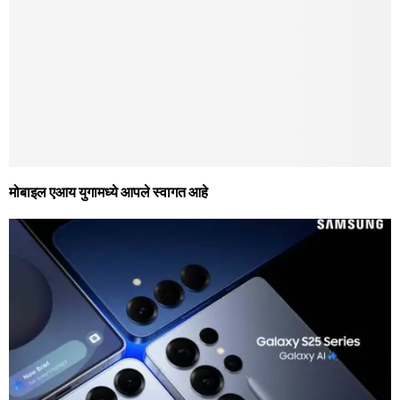
मोबाइल एआय युगामध्‍ये आपले स्‍वागत आहे