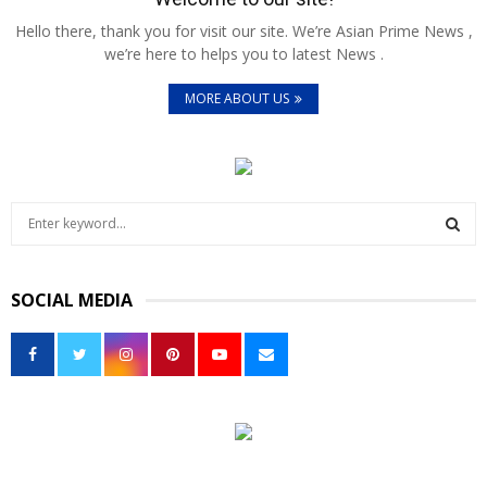
Hello there, thank you for visit our site. We’re Asian Prime News ,
we’re here to helps you to latest News .
MORE ABOUT US
S
e
a
S
r
SOCIAL MEDIA
c
E
h
f
A
o
r
R
:
C
H