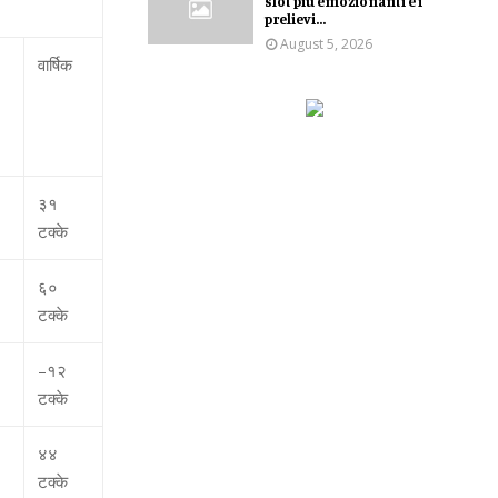
slot più emozionanti e i
prelievi...
August 5, 2026
वार्षिक
३१
टक्‍के
६०
टक्‍के
–
१२
टक्‍के
४४
टक्‍के