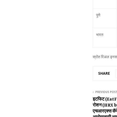
पुणे
भारत
स्रोत रिअल इनसाइ
SHARE
PREVIOUS POS
इटफिट (EatF
रोशन (HRX b
एचआरएक्‍स कॅफ
आरोग्‍यदायी आहा