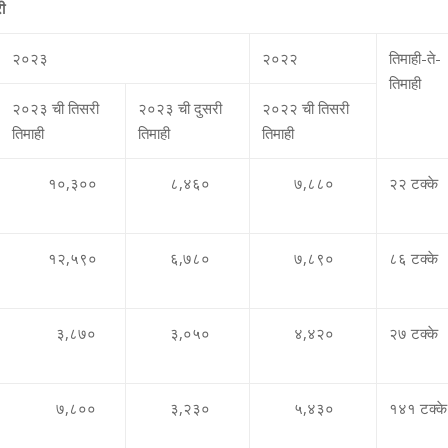
ी
२०२३
२०२२
तिमाही-ते-
तिमाही
२०२३ ची तिसरी
२०२३ ची दुसरी
२०२२ ची तिसरी
तिमाही
तिमाही
तिमाही
१०
,
३००
८
,
४६०
७
,
८८०
२२ टक्‍के
१२
,
५९०
६
,
७८०
७
,
८९०
८६ टक्‍के
३
,
८७०
३
,
०५०
४
,
४२०
२७ टक्‍के
७
,
८००
३
,
२३०
५
,
४३०
१४१ टक्‍के