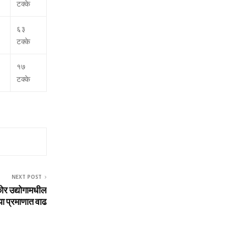
टक्‍के
६३
टक्‍के
१७
टक्‍के
NEXT POST
कोर उद्योगामधील
्या प्रमाणात वाढ