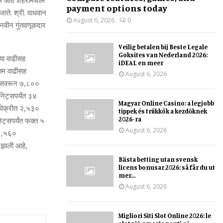
्‍वल आठ शहरांमधील
payment options today
जाते. श्री. वाधवान
August 6, 2026
0
ि नवीन गुंतवणूकदार
Veilig betalen bij Beste Legale
Goksites van Nederland 2026:
‍या वाढीसह
iDEAL en meer
कतम वाढीसह
August 6, 2026
िट्सवरून ७,८००
निट्सपर्यंत ३४
Magyar Online Casino: a legjobb
या विक्रीत २,५३०
tippek és trükkök a kezdőknek
2026-ra
्सपर्यंत फक्‍त ५
August 6, 2026
 १८,५६०
ट झाली आहे,
Bästa betting utan svensk
licens bonusar 2026: så får du ut
mer...
August 6, 2026
Migliori Siti Slot Online 2026: le