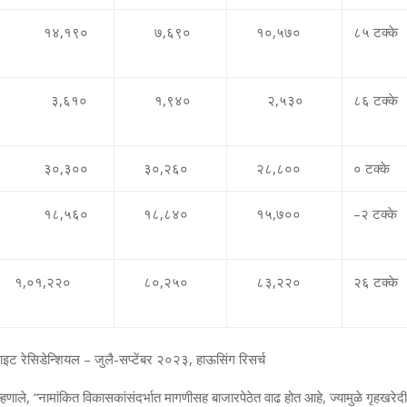
१४
,
१९०
७
,
६९०
१०
,
५७०
८५ टक्‍के
३
,
६१०
१
,
९४०
२
,
५३०
८६ टक्‍के
३०
,
३००
३०
,
२६०
२८
,
८००
० टक्‍के
१८
,
५६०
१८
,
८४०
१५
,
७००
–
२ टक्‍के
१
,
०१
,
२२०
८०
,
२५०
८३
,
२२०
२६ टक्‍के
ट रेसिडेन्शियल – जुलै-सप्‍टेंबर २०२३
,
हाऊसिंग रिसर्च
 म्‍हणाले, “नामांकित विकासकांसंदर्भात मागणीसह बाजारपेठेत वाढ होत आहे, ज्‍यामुळे गृहखरेदीद