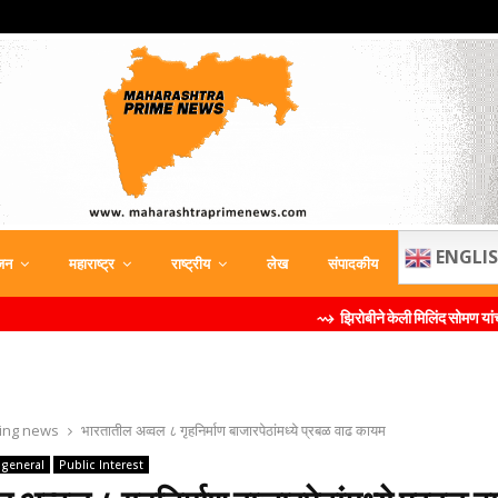
ENGLI
जन
महाराष्ट्र
राष्ट्रीय
लेख
संपादकीय
⇝ झिरोबीने केली मिलिंद सोमण यांची ब्रँड दूत म्हणून निय
ing news
भारतातील अव्‍वल ८ गृहनिर्माण बाजारपेठांमध्ये प्रबळ वाढ कायम
general
Public Interest