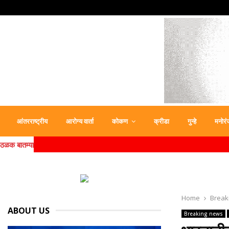
आंतरराष्ट्रीय
आरोग्य वार्ता
कोकण
क्रीडा
गुन्हे
मनोरं
ठळक बातम्या
Home
Break
ABOUT US
Breaking news