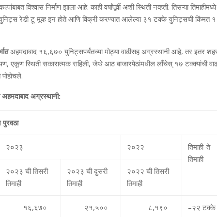
ल्‍पांबाबत विश्‍वास निर्माण झाला आहे. काही वर्षांपूर्वी अशी स्थिती नव्‍हती. तिसऱ्या तिमाहीमध्‍य
ुनिट्स रेडी टू मूव्ह इन होते आणि विक्री करण्‍यात आलेल्‍या ३१ टक्‍के युनिट्सची किंमत १
्भात
अहमदाबाद १६,६७० युनिट्सपर्यंतच्‍या मोठ्या वाढीसह अग्रस्‍थानी आहे, तर इतर शहरा
. पण, एकूण स्थिती सकारात्‍मक राहिली, जेथे आठ बाजारपेठांमधील लाँचेस् १७ टक्‍क्‍यांची
त पोहोचले.
ये अहमदाबाद अग्रस्‍थानी:
 पुरवठा
२०२३
२०२२
तिमाही-ते-
तिमाही
२०२३ ची तिसरी
२०२३ ची दुसरी
२०२२ ची तिसरी
तिमाही
तिमाही
तिमाही
१६
,
६७०
२१
,
५००
८
,
१९०
–
२२ टक्‍के