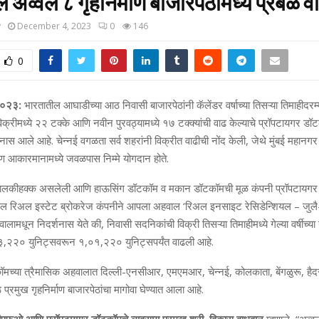
 अव्‍वल ८ गृहनिर्माण बाजारपेठांमध्ये प्रबळ 
y
December 4, 2023
0
146
0
 २०२३:
भारतातील आघाडीच्‍या आठ निवासी बाजारपेठांनी कॅलेंडर वर्षाच्‍या तिसऱ्या तिमाहीदरम्‍
िक्रीमध्‍ये २२ टक्‍के आणि नवीन पुरवठ्यामध्‍ये १७ टक्‍क्यांची वाढ केल्याचे प्रॉपटायगर डॉ
ास आले आहे. चेन्‍नई वगळता सर्व शहरांनी विक्रीत वाढीची नोंद केली, जेथे मुंबई महानगर
ूण आकारमानामध्‍ये जवळपास निम्‍मे योगदान होते.
ालकीहक्‍क असलेली आणि हाऊसिंग डॉटकॉम व मकान डॉटकॉमची मूळ कंपनी प्रॉपटायगर
टल रिअल इस्‍टेट ब्रोकरेज कंपनीने आपला अहवाल ‘रिअल इनसाइट रेसिडेन्शियल – जुलै-
लामधून निदर्शनास येते की, निवासी सदनिकांची विक्री तिसऱ्या तिमाहीमध्‍ये गेल्‍या वर्षीच्‍या
२२० युनिट्सवरून १,०१,२२० युनिट्सपर्यंत वाढली आहे.
मच्या त्रैमासिक अहवालात दिल्ली-एनसीआर, एमएमआर, चेन्नई, कोलकाता, बेंगळुरू, हैदर
रमुख गृहनिर्माण बाजारपेठांचा मागोवा घेण्‍यात आला आहे.