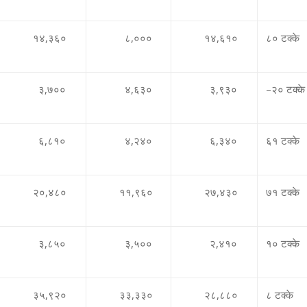
१४
,
३६०
८
,
०००
१४
,
६१०
८० टक्‍के
३
,
७००
४
,
६३०
३
,
९३०
–
२० टक्‍के
६
,
८१०
४
,
२४०
६
,
३४०
६१ टक्‍के
२०
,
४८०
११
,
९६०
२७
,
४३०
७१ टक्‍के
३
,
८५०
३
,
५००
२
,
४१०
१० टक्‍के
३५
,
९२०
३३
,
३३०
२८
,
८८०
८ टक्‍के