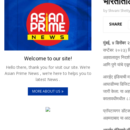
भारतातील
by
Shivani Shett
SHARE
मुंबई,
४
डिसेंबर
सप्‍टेंबर २०२३) व
अहवालातून निदर्शन
Welcome to our site!
आणि पुणे यांचे एक
Hello there, thank you for visit our site. We’re
Asian Prime News , we’re here to helps you to
आरईए इंडियाची म
latest News .
आघाडीच्‍या डिजि
जारी केला. या अहवा
MORE ABOUT US
कालावधीमधील ८३,
प्रॉपटायगर डॉटकॉ
अहमदाबाद या आठ प्