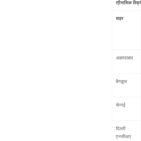
त्रैमासिक विक्र
शहर
अहमदाबाद
बेंगळुरू
चेन्‍नई
दिल्‍ली
एनसीआर