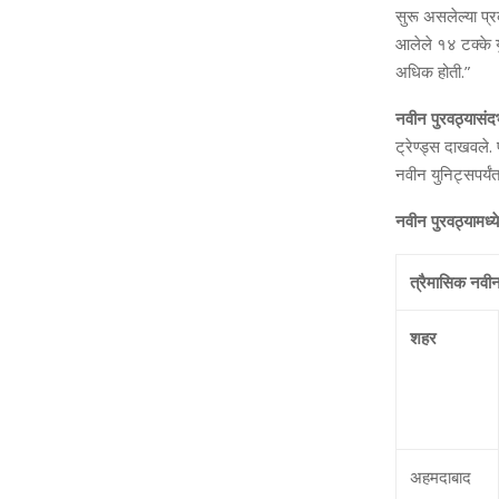
सुरू असलेल्‍या प्रक
आलेले १४ टक्‍के य
अधिक होती.”
नवीन पुरवठ्यासंदर
ट्रेण्‍ड्स दाखवले
नवीन युनिट्सपर्यं
नवीन पुरवठ्यामध्‍
त्रैमासिक नवीन
शहर
अहमदाबाद