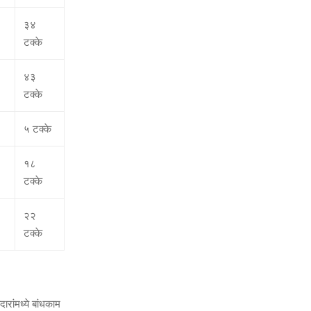
३४
टक्‍के
४३
टक्‍के
५ टक्‍के
१८
टक्‍के
२२
टक्‍के
ारांमध्‍ये बांधकाम