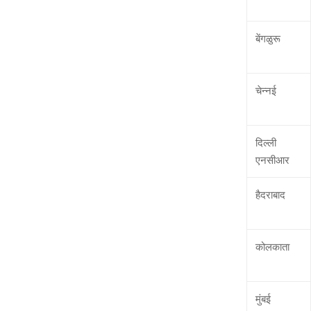
बेंगळुरू
चेन्‍नई
दिल्‍ली
एनसीआर
हैदराबाद
कोलकाता
मुंबई