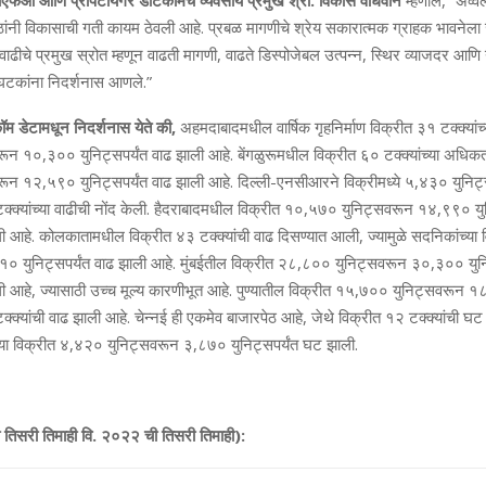
ीएफओ आणि प्रॉपटायगर डॉटकॉमचे व्‍यवसाय प्रमुख श्री. विकास वाधवान
म्‍हणाले, “अव
ेठांनी विकासाची गती कायम ठेवली आहे. प्रबळ मागणीचे श्रेय सकारात्‍मक ग्राहक भावनेला 
वाढीचे प्रमुख स्रोत म्‍हणून वाढती मागणी, वाढते डिस्‍पोजेबल उत्‍पन्‍न, स्थिर व्‍याजदर आण
ा घटकांना निदर्शनास आणले.”
म डेटामधून निदर्शनास येते की,
अहमदाबादमधील वार्षिक गृहनिर्माण विक्रीत ३१ टक्‍क्‍यांच्
न १०,३०० युनिट्सपर्यंत वाढ झाली आहे. बेंगळुरूमधील विक्रीत ६० टक्‍क्‍यांच्‍या अधि
ून १२,५९० युनिट्सपर्यंत वाढ झाली आहे. दिल्‍ली-एनसीआरने विक्रीमध्‍ये ५,४३० युन
टक्‍क्‍यांच्‍या वाढीची नोंद केली. हैदराबादमधील विक्रीत १०,५७० युनिट्सवरून १४,९९० यु
झाली आहे. कोलकातामधील विक्रीत ४३ टक्‍क्‍यांची वाढ दिसण्‍यात आली, ज्‍यामुळे सदनिकांच्‍
० युनिट्सपर्यंत वाढ झाली आहे. मुंबईतील विक्रीत २८,८०० युनिट्सवरून ३०,३०० युनिट
झाली आहे, ज्‍यासाठी उच्‍च मूल्‍य कारणीभूत आहे. पुण्‍यातील विक्रीत १५,७०० युनिट्सवरून
क्‍क्‍यांची वाढ झाली आहे. चेन्‍नई ही एकमेव बाजारपेठ आहे, जेथे विक्रीत १२ टक्‍क्‍यांची घ
ंच्‍या विक्रीत ४,४२० युनिट्सवरून ३,८७० युनिट्सपर्यंत घट झाली.
तिसरी तिमाही वि. २०२२ ची तिसरी तिमाही):