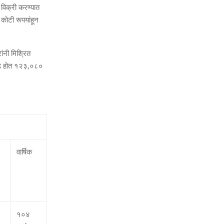
े विक्री करण्‍यात
 कोटी रूपयांहून
ंनी मिश्रित
 वाढ होत १२३,०८०
वार्षिक
१०४