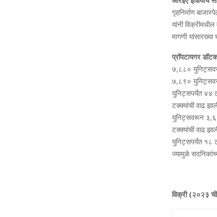
आरईए इंडियाचे स
गृहनिर्माण बाजारप
यांनी विक्रीमधील 
मागणी यांसारख्‍य
प्रॉपटायगर डॉटकॉ
७,८८० युनिट्सवरू
७,८९० युनिट्सवर
युनिट्सपर्यंत ४४ 
टक्‍क्‍यांची वाढ 
युनिट्सवरून ३,६१
टक्‍क्‍यांची वाढ 
युनिट्सपर्यंत १८ ट
ज्‍यामुळे सदनिका
विक्री (२०२३ ची 