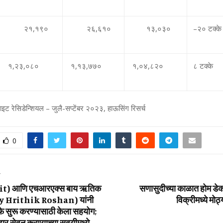
२१
,
१९०
२६
,
६१०
१३
,
०३०
–
२० टक्‍के
१
,
२३
,
०८०
१
,
१३
,
७७०
१
,
०४
,
८२०
८ टक्‍के
ट रेसिडेन्शियल – जुलै-सप्‍टेंबर २०२३
,
हाऊसिंग रिसर्च
0
T
it) आणि एचआरएक्‍स बाय ऋतिक
सणासुदीच्‍या काळात होम डे
y Hrithik Roshan) यांनी
विक्रीमध्‍ये मोठ
े सुरू करण्‍यासाठी केला सहयोग;
र सेवन करण्‍याच्‍या सवयीमध्‍ये