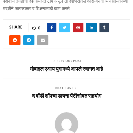
वैद्यकीय तज्ज्ञांची एक समर्पित टीम असून ती देशभरातील आरोग्यसेवा व्यावसायिकांच्या
मदतीने जागरूकता व शिक्षणासाठी काम करते.
SHARE
0
PREVIOUS POST
मोबाइल एआय युगामध्‍ये आपले स्‍वागत आहे
NEXT POST
द बॉडी शॉपचा डायना पेंटीसोबत सहयोग