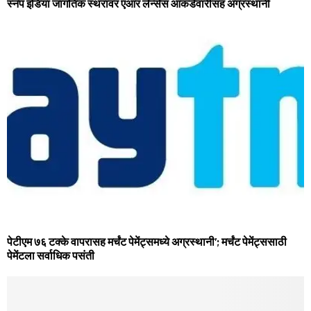
स्नॅप इंडिया जागतिक स्थरावर एआर लेन्सेस आकडेवारीसह अग्रस्थानी
पेटीएम ७६ टक्‍के वापरासह मर्चंट पेमेंट्समध्‍ये अग्रस्‍थानी’; मर्चंट पेमेंट्ससाठी
पेमेंटला सर्वाधिक पसंती