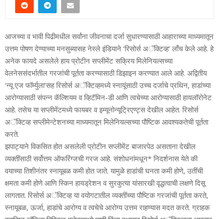
आजच्‍या व भावी पिढीमधील सर्वांना जीवनाचा दर्जा सुधारण्‍यासाठी आहाराच्‍या माध्‍यमातून
उत्तम पोषण देण्‍याच्‍या मनसुब्‍यासह नेस्‍ले इंडियाने ‘रिसोर्स अॅक्टिव्‍ह’ लाँच केले आहे. हे
अनेक फायदे असलेले हाय प्रोटीन सप्‍लीमेंट सक्रिय मिलेनियल्‍सच्‍या
वेलनेससंदर्भातील गरजांची पूर्तता करण्‍यासाठी डिझाइन करण्‍यात आले आहे. अद्वितीय
‘न्‍यू एज फॉर्म्‍युला’सह रिसोर्स अॅक्टिव्‍हमध्‍ये स्‍नायूंसाठी उच्‍च दर्जाचे प्रथिन, हाडांच्‍या
आरोग्‍यासाठी संपन्न कॅल्शियम व व्हिटॅमिन-डी आणि त्‍वचेच्‍या आरोग्‍यासाठी हायलॉरोनेट
आहे. तसेच या सप्‍लीमेंटमध्‍ये फायबर व इम्‍यूनोन्‍यूट्रिएण्‍ट्स देखील आहेत. रिसोर्स
अॅक्टिव्‍ह सप्‍लीमेन्‍टेशनच्‍या माध्यमातून मिलेनियल्‍सच्‍या पौष्टिक आवश्‍यकतेची पूर्तता
करते.
झपाट्याने विकसित होत असलेली प्रोटीन सप्‍लीमेंट बाजारपेठ असताना देखील
व्‍यक्‍तींसाठी सर्वोत्तम ऑफरिंग्‍जची गरज आहे. संशोधनांमधून* निदर्शनास येते की
वयाच्‍या तिशीनंतर स्‍नायूबळ कमी होत जाते. यामुळे हाडांची घनता कमी होणे, उतींची
क्षमता कमी होणे आणि स्किन हायड्रेशन व सुरकुत्‍या यांसारखी वृद्धत्‍वाची लक्षणे दिसू
लागतात. रिसोर्स अॅक्टिव्‍ह या वयोगटातील व्‍यक्‍तींच्‍या पौष्टिक गरजांची पूर्तता करते,
स्‍नायूबळ, ऊर्जा, हाडांचे आरोग्‍य व त्‍वचेचे आरोग्‍य उत्तम राहण्‍यास मदत करते. ग्राहक