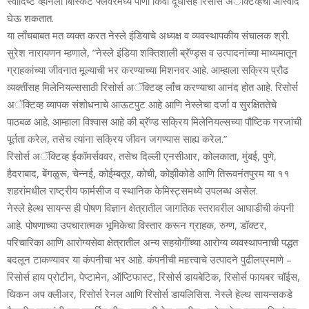
स्‍वादिष्‍ट व्‍हॅनिला बिस्किट फ्लेवरमध्‍ये पाणी किंवा दूधासह रिसोर्स अॅक्टिव्‍हचा आस्‍वाद
घेऊ शकतात.
या लाँचबाबत मत व्‍यक्‍त करत नेस्‍ले इंडियाचे अध्‍यक्ष व व्‍यवस्‍थापकीय संचालक श्री.
सुरेश नारायणन म्‍हणाले, ”नेस्‍ले इंडिया शक्तिशाली ब्रॅण्‍ड्स व उत्‍पादनांच्‍या माध्‍यमातून
ग्राहकांच्‍या जीवनात मूल्‍याची भर करण्‍याच्‍या मिशनवर आहे. आम्‍हाला सक्रिय प्रौढ
व्‍यक्‍तींसह मिलेनियल्‍ससाठी रिसोर्स अॅक्टिव्‍ह लाँच करण्‍याचा आनंद होत आहे. रिसोर्स
अॅक्टिव्‍ह व्‍यापक संशोधनाचे आऊटपुट आहे आणि नेस्‍लेचा दर्जा व सुरक्षिततेचे
पाठबळ आहे. आम्‍हाला विश्‍वास आहे की ब्रॅण्‍ड सक्रिय मिलेनियल्‍सच्‍या पौष्टिक गरजांची
पूर्तता करेल, तसेच त्‍यांना सक्रिय जीवन जगण्‍यास साह्य करेल.”
रिसोर्स अॅक्टिव्‍ह ईकॉमर्सववर, तसेच दिल्‍ली एनसीआर, कोलकाता, मुंबई, पुणे,
हैदराबाद, बेंगळुरू, चेन्‍नई, कोईम्‍बतूर, कोची, कोझीकोडे आणि तिरूवनंतपुरम या ११
शहरांमधील राष्‍ट्रीय फार्मसीज व स्‍थानिक केमिस्‍ट्समध्‍ये उपलब्‍ध असेल.
नेस्ले हेल्थ सायन्स ही पोषण विज्ञान क्षेत्रातील जागतिक स्तरावरील आघाडीची कंपनी
आहे. पोषणाच्या उपचारात्मक भूमिकेचा विस्तार करून ग्राहक, रुग्ण, डॉक्टर,
परिचारिका आणि आरोग्यसेवा क्षेत्रातील अन्य सहयोगींच्या आरोग्य व्यवस्थापनाची पद्धत
बदलून टाकण्यावर या कंपनीचा भर आहे. कंपनीची महत्त्वाचे उत्पादने पुढीलप्रमाणे –
रिसोर्स हाय प्रोटीन, पेप्टामेन, ऑप्टिफास्ट, रिसोर्स डायबेटिक, रिसोर्स फायबर चॉईस,
थिकन अप क्लीअर, रिसोर्स रेनल आणि रिसोर्स डायलिसिस. नेस्ले हेल्थ सायन्सकडे