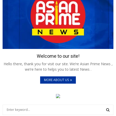
Welcome to our site!
Hello there, thank you for visit our site. We’re Asian Prime News ,
we’re here to helps you to latest News .
MORE ABOUT US
S
e