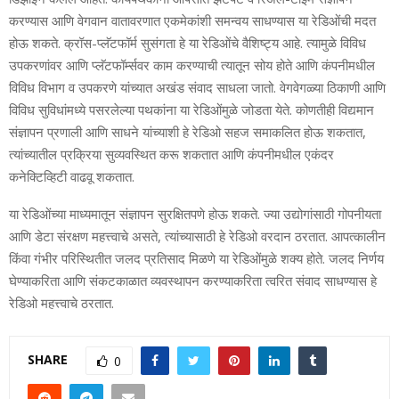
करण्यास आणि वेगवान वातावरणात एकमेकांशी समन्वय साधण्यास या रेडिओंची मदत
होऊ शकते. क्रॉस-प्लॅटफॉर्म सुसंगता हे या रेडिओंचे वैशिष्ट्य आहे. त्यामुळे विविध
उपकरणांवर आणि प्लॅटफॉर्म्सवर काम करण्याची त्यातून सोय होते आणि कंपनीमधील
विविध विभाग व उपकरणे यांच्यात अखंड संवाद साधला जातो. वेगवेगळ्या ठिकाणी आणि
विविध सुविधांमध्ये पसरलेल्या पथकांना या रेडिओंमुळे जोडता येते. कोणतीही विद्यमान
संज्ञापन प्रणाली आणि साधने यांच्याशी हे रेडिओ सहज समाकलित होऊ शकतात,
त्यांच्यातील प्रक्रिया सुव्यवस्थित करू शकतात आणि कंपनीमधील एकंदर
कनेक्टिव्हिटी वाढवू शकतात.
या रेडिओंच्या माध्यमातून संज्ञापन सुरक्षितपणे होऊ शकते. ज्या उद्योगांसाठी गोपनीयता
आणि डेटा संरक्षण महत्त्वाचे असते, त्यांच्यासाठी हे रेडिओ वरदान ठरतात. आपत्कालीन
किंवा गंभीर परिस्थितीत जलद प्रतिसाद मिळणे या रेडिओंमुळे शक्य होते. जलद निर्णय
घेण्याकरिता आणि संकटकाळात व्यवस्थापन करण्याकरिता त्वरित संवाद साधण्यास हे
रेडिओ महत्त्वाचे ठरतात.
SHARE
0