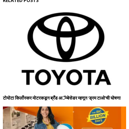
RELATED POSTS
टोयोटा किर्लोस्‍कर मोटरकडून ब्रँड अॅम्‍बेसेडर म्‍हणून ‘ड्रम टाओ’ची घोषणा