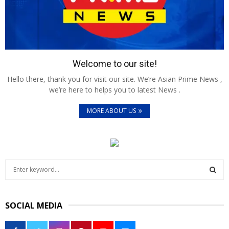
Welcome to our site!
Hello there, thank you for visit our site. We’re Asian Prime News ,
we’re here to helps you to latest News .
MORE ABOUT US
S
e
a
S
r
SOCIAL MEDIA
c
E
h