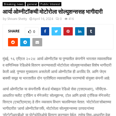
Breaking news
general
Public Interest
आर्या ओम्नीटॉकची मोटोरोला सोल्युशन्ससह भागीदारी
by
Shivani Shetty
April 16, 2024
0
416
SHARE
0
मुंबई, १६ एप्रिल २०२४: आर्या ओम्नीटॉक या पुण्यातील कंपनीने भारतात व्यावसायिक
व वाणिज्यिक रेडिओचे वितरण करण्यासाठी मोटोरोला सोल्युशन्ससोबत विशेष भागीदारी
केली आहे. पुण्यात मुख्यालय असलेली आर्या ओम्नीटॉक ही अरविंद लि. आणि जेएम
बाक्सी समूह या भारतातील दोन प्रतिष्ठित व्यावसायिक घराण्यांची संयुक्त कंपनी आहे.
आर्या ओम्नीटॉक या कंपनीतर्फे शेअर्ड मोबाइल रेडिओ सेवा (एसएमआर), जीपीएस-
आधारित फ्लीट ट्रॅकिंग व मॅनेजमेंट सोल्यूशन्स, टोल आणि हायवे ट्रॅफिक मॅनेजमेंट
सिस्टम (एचटीएमएस) हे तीन व्यवसाय विभाग चालविण्यात येतात. ‘मोटोरोला’सोबतच्या
भागीदारीत ‘आर्या ओम्नीटॉक’तर्फे, मोटोरोला सोल्युशन्सच्या उत्पादनांच्या
‘मोटोटीआरबीओ’ या पोर्टफोलिओचे वितरण करण्यात येईल, तसेच सिम-आधारीत वेव्ह