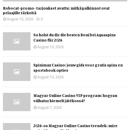
Robocat-promo- tarjoukset avattu: mitkä palkinnot ovat
pelaajille tärkeitä
August 10, 2026
0
So holst du dir die besten Boni bei Aquaspins
Casino für 2026
August 10, 2026
Spinimax Casino: jouw gids voor gratis spins en
sportsbook opties
August 10, 2026
Magyar Online Casino VIP program: hogyan
válhatsz kiemelt játékossá?
August 7, 2026
2026-os Magyar Online Casino trendek: mire