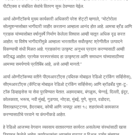
पीटीएक्स व संबंधित सेवांचे वितरण सुरू ठेवण्यात येईल.
आर्या ओम्नीटॉकचे मुख्य कार्यकारी अधिकारी परेश शेट्टी म्हणाले, “मोटोरोला
सोल्युशन्ससोबत भागीदारी जाहीर करताना आम्हाला आनंद होत आहे. आमचा ब्रँड आणि
ग्राहक यांच्यासोबत वर्षानुवर्षे निर्माण केलेला विश्वास आम्ही यातून अधिक दृढ करत
आहोत. या विशेष भागीदारीमुळे आम्हाला भारतातील सर्वोत्कृष्ट श्रेणीतील उत्पादने
विकण्याची संधी मिळत आहे. ग्राहकांना उत्कृष्ट अनुभव प्रदान करण्यासाठी आम्ही
कटिबद्ध आहोत. प्रत्येक परस्परसंवाद हा उत्कृष्टता आणि समाधान यांच्यासाठीच्या
आमच्या समर्पणाचे प्रतिबिंब आहे, असे आम्ही मानतो.”
आर्या ओम्नीटॉकच्या वतीने पीएमआरटीएस (पब्लिक मोबाइल रेडिओ ट्रंकिंग सर्व्हिसेस),
सीएमआरटीएस (कॅप्टिव्ह मोबाइल रेडिओ ट्रंकिंग सर्व्हिसेस) आणि ब्रॉडबँड पुश-टू-
टॉक डिव्हाइसेस या सेवा पुरविण्यात येतात. अहमदाबाद, बंगळुरू, चेन्नई, दिल्ली, इंदूर,
कोलकाता, भरूच, नवी मुंबई, गुडगाव, नोएडा, मुंबई, पुणे, सुरत, वडोदरा,
विशाखापट्टणम, हैदराबाद, कोची आणि जयपूर अशा १८ शहरांमध्ये कामकाज
करण्यासाठीचे परवाने या कंपनीकडे आहेत.
हे रेडिओ आजच्या वेगवान व्यवसाय वातावरणात कार्यरत असलेल्या संस्थांसाठी खास
डिझाइन केलेले आहेत. कार्यपथकांना आपसांत झटपट व रिअल-टाईम संज्ञापन