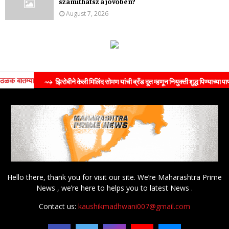
számíthatsz a jövőben?
August 7, 2026
ठळक बातम्या
⇝ झिरोबीने केली मिलिंद सोमण यांची ब्रँड दूत म्हणून नियुक्ती शुद्ध पिण्याच्या पाण्याच्या 
Hello there, thank you for visit our site. We’re Maharashtra Prime
News , we’re here to helps you to latest News .
Contact us:
kaushikmadhwani007@gmail.com