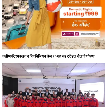
क्‍लीअरट्रिपकडून द बिग बिलियन डेज २०२४ सह ट्रॅव्‍हल सेलची घोषणा