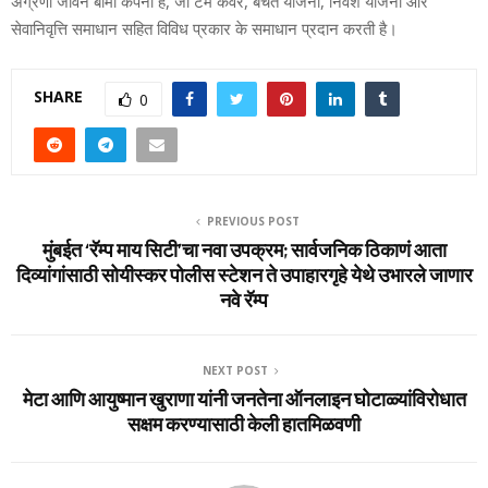
अग्रणी जीवन बीमा कंपनी है, जो टर्म कवर, बचत योजना, निवेश योजना और
सेवानिवृत्ति समाधान सहित विविध प्रकार के समाधान प्रदान करती है।
SHARE
0
PREVIOUS POST
मुंबईत ‘रॅम्प माय सिटी’चा नवा उपक्रम; सार्वजनिक ठिकाणं आता
दिव्यांगांसाठी सोयीस्कर पोलीस स्टेशन ते उपाहारगृहे येथे उभारले जाणार
नवे रॅम्प
NEXT POST
मेटा आणि आयुष्‍मान खुराणा यांनी जनतेना ऑनलाइन घोटाळ्यांविरोधात
सक्षम करण्‍यासाठी केली हातमिळवणी