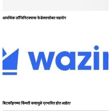
आयथिंक लॉजिस्टिक्सचा फेडेक्‍ससोबत सहयोग
बिटकॉइनच्या किंमती कशामुळे प्रभावित होत आहेत?