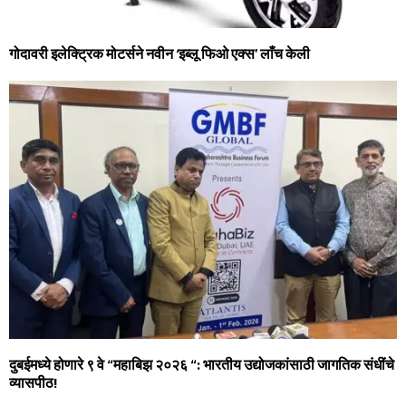
गोदावरी इलेक्ट्रिक मोटर्सने नवीन ‘इब्‍लू फिओ एक्‍स’ लाँच केली
दुबईमध्ये होणारे ९ वे “महाबिझ २०२६ “: भारतीय उद्योजकांसाठी जागतिक संधींचे
व्यासपीठ!