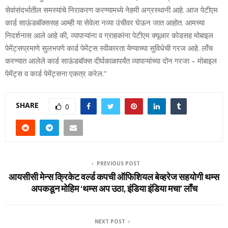
सेवांसंदर्भातील समस्‍यांचे निराकरण करण्‍यामध्‍ये नेहमी अग्रस्‍थानी आहे. आज पेटीएम
कार्ड साऊंडबॉक्‍ससह आम्‍ही या सेवेला नव्‍या उंचीवर घेऊन जात आहोत. आमच्‍या
निदर्शनास आले आहे की, व्‍यापाऱ्यांना व ग्राहकांना पेटीएम क्‍यूआर कोडसह मोबाइल
पेमेंट्सप्रमाणे सुलभपणे कार्ड पेमेंट्स स्‍वीकारता येण्‍याच्‍या सुविधेची गरज आहे. लाँच
करण्‍यात आलेले कार्ड साऊंडबॉक्‍स दीर्घकाळापर्यंत व्‍यापाऱ्यांच्‍या दोन गरजा – मोबाइल
पेमेंट्स व कार्ड पेमेंट्सना एकत्र करेल.”
SHARE
0
PREVIOUS POST
आयसीसी मेन्‍स क्रिकेट वर्ल्‍ड कपची ऑफिशियल बेव्‍हरेज सहयोगी थम्‍स
अपकडून मोहिम ‘थम्‍स अप उठा, इंडिया इंडिया मचा’ लाँच
NEXT POST