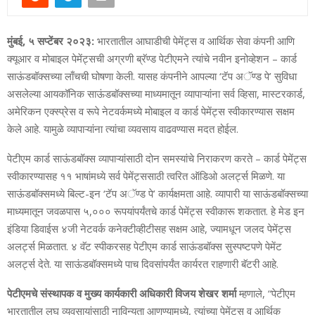
मुंबई, ५ सप्टेंबर २०२३:
भारतातील आघाडीची पेमेंट्स व आर्थिक सेवा कंपनी आणि
क्‍यूआर व मोबाइल पेमेंट्सची अग्रणी ब्रॅण्‍ड पेटीएमने त्‍यांचे नवीन इनोव्‍हेशन – कार्ड
साऊंडबॉक्‍सच्‍या लाँचची घोषणा केली. यासह कंपनीने आपल्‍या ‘टॅप अॅण्‍ड पे’ सुविधा
असलेल्‍या आयकॉनिक साऊंडबॉक्‍सच्‍या माध्‍यमातून व्‍यापाऱ्यांना सर्व व्हिसा, मास्‍टरकार्ड,
अमेरिकन एक्‍स्‍प्रेस व रूपे नेटवर्कमध्‍ये मोबाइल व कार्ड पेमेंट्स स्‍वीकारण्‍यास सक्षम
केले आहे. यामुळे व्‍यापाऱ्यांना त्‍यांचा व्‍यवसाय वाढवण्‍यास मदत होईल.
पेटीएम कार्ड साऊंडबॉक्‍स व्‍यापाऱ्यांसाठी दोन समस्‍यांचे निराकरण करते – कार्ड पेमेंट्स
स्‍वीकारण्‍यासह ११ भाषांमध्‍ये सर्व पेमेंट्ससाठी त्‍वरित ऑडिओ अलर्ट्स मिळणे. या
साऊंडबॉक्‍समध्‍ये बिल्‍ट-इन ‘टॅप अॅण्‍ड पे’ कार्यक्षमता आहे. व्‍यापारी या साऊंडबॉक्‍सच्‍या
माध्‍यमातून जवळपास ५,००० रूपयांपर्यंतचे कार्ड पेमेंट्स स्‍वीकारू शकतात. हे मेड इन
इंडिया डिवाईस ४जी नेटवर्क कनेक्‍टीव्‍हीटीसह सक्षम आहे, ज्‍यामधून जलद पेमेंट्स
अलर्ट्स मिळतात. ४ वॅट स्‍पीकरसह पेटीएम कार्ड साऊंडबॉक्‍स सुस्‍पष्‍टपणे पेमेंट
अलर्ट्स देते. या साऊंडबॉक्‍समध्‍ये पाच दिवसांपर्यंत कार्यरत राहणारी बॅटरी आहे.
पेटीएमचे संस्‍थापक व मुख्‍य कार्यकारी अधिकारी विजय शेखर शर्मा
म्हणाले, “पेटीएम
भारतातील लघु व्‍यवसायांसाठी नाविन्‍यता आणण्‍यामध्‍ये, त्‍यांच्‍या पेमेंट्स व आर्थिक