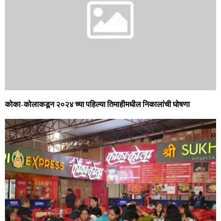
कोका-कोलाकडून २०२४ च्‍या पहिल्‍या तिमाहीमधील निकालांची घोषणा