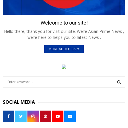
Welcome to our site!
Hello there, thank you for visit our site. We’re Asian Prime News ,
we’re here to helps you to latest News .
MORE ABOUT US
S
e
a
S
r
SOCIAL MEDIA
c
E
h
f
A
o
r
R