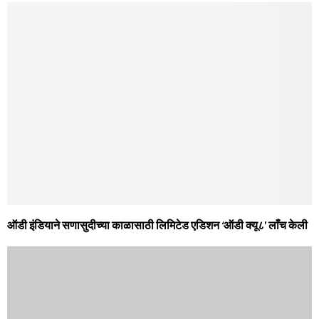
ऑडी इंडियाने सणासुदीच्‍या काळासाठी लिमिटेड एडिशन ‘ऑडी क्‍यू८’ लाँच केली