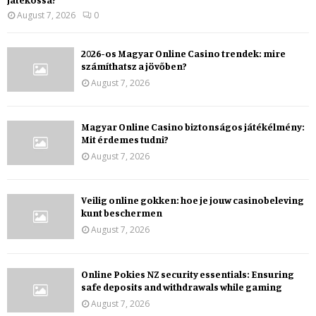
August 7, 2026
0
2026-os Magyar Online Casino trendek: mire
számíthatsz a jövőben?
August 7, 2026
Magyar Online Casino biztonságos játékélmény:
Mit érdemes tudni?
August 7, 2026
Veilig online gokken: hoe je jouw casinobeleving
kunt beschermen
August 7, 2026
Online Pokies NZ security essentials: Ensuring
safe deposits and withdrawals while gaming
August 7, 2026