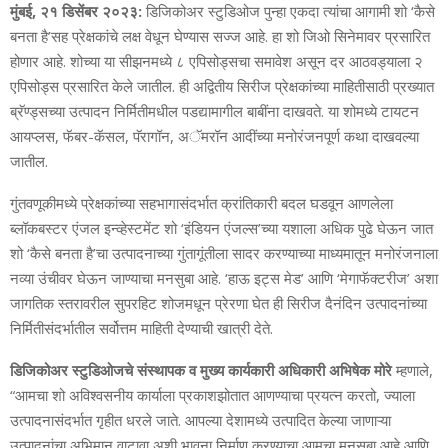
मुंबई, २१ डिसेंबर २०२३:
डिजिकोअर स्‍टुडिओज पुन्‍हा एकदा त्‍यांचा आगामी शो ‘कैसे
बनता है’सह प्रेक्षकांचे लक्ष वेधून घेण्‍यास सज्‍ज आहे. हा शो जिओ सिनेमावर प्रसारित
होणार आहे. शोच्‍या या सीझनमध्‍ये ८ एपिसोड्सचा समावेश असून दर आठवड्याला २
एपिसोड्स प्रसारित केले जातील. ही अद्वितीय सिरीज प्रेक्षकांच्‍या माहितीसाठी प्रख्‍यात
ब्रॅण्‍ड्सच्‍या उत्‍पादन निर्मितीमधील पडद्यामागील बाबींना दाखवते. या शोमध्‍ये टायटन
आयप्‍लस, फॅबर-कॅसल, पॅरागॉन, अॅमरॉन आदींच्या मनोरंजनपूर्ण कथा दाखवल्‍या
जातील.
गुंतवणूकीमध्‍ये प्रेक्षकांच्‍या सहभागासंदर्भात क्रांतिकारी बदल घडवून आणलेला
ब्‍लॉकबस्‍टर एंजल इन्‍व्‍हेस्‍टमेंट शो ‘इंडियन एंजल्‍स’च्‍या यशाला अधिक पुढे घेऊन जात
शो ‘कैसे बनता है’चा उत्‍पादनाच्‍या गुंतागूंतीला सादर करण्‍याच्‍या माध्‍यमातून मनोरंजनाला
नव्‍या उंचीवर घेऊन जाण्‍याचा मनसुबा आहे. ‘हाऊ इट्स मेड’ आणि ‘मेगाफॅक्‍टरीज’ अशा
जागतिक स्‍तरावरील सुपरहिट शोजमधून प्रेरणा घेत ही सिरीज दैनंदिन उत्‍पादनांच्‍या
निर्मितीसंदर्भातील सर्वोत्तम माहिती देण्‍याची खात्री देते.
डिजिकोअर स्‍टुडिओजचे संस्‍थापक व मुख्‍य कार्यकारी अधिकारी अभिषेक मोरे
म्‍हणाले,
“आमचा शो अविश्‍वसनीय कार्याला प्रकाशझोतात आणण्‍याचा प्रयत्‍न करतो, ज्‍याला
उत्‍पादनासंदर्भात गृहीत धरले जाते. आपल्‍या देशामध्‍ये उत्‍पादित केल्‍या जाणाऱ्या
उत्‍पादनांचा अभिमान वाटावा अशी भावना निर्माण करण्‍याचा आमचा मनसुबा आहे आणि