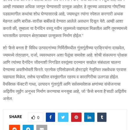
आम्‍ही त्‍याबाबत अधिक जाणून घेण्‍यासाठी उत्‍सुक आहोत. हे तुमच्‍या आवडत्‍या गोष्‍टींच्‍या
पडद्यामागील कथांचा शोध घेण्‍यासारखे आहे, ज्‍यामधून त्‍यांना स्‍पेशल करणारी अथक
मेहनत आणि बारीक-सारीक बाबींकडे देण्‍यात आलेले अवधान दिसून येते. आम्‍ही आशा
करतो की, तुम्‍हाला या दैनंदिन वस्‍तू नवीन लुकमध्‍ये पाहायला मिळतील आणि तुमच्‍यामध्‍ये
भारतातील उत्‍पादन क्षेत्राबाबत उत्‍सुकता निर्माण होईल.”
शो ‘कैसे बनता है’ विविध उत्‍पादनांच्या निर्मितीमधील गुंतागूंतीच्‍या प्रक्रियांना दाखवेल,
ज्‍यामध्‍ये तंत्रज्ञान, दर्जा, व्‍यवस्‍थापन अशा पैलूंचा समावेश आहे. शोची संकल्‍पना प्रेक्षक
आणि त्‍यांच्‍या दैनंदिन जीवनाशी निगडित वस्‍तूंच्‍या दरम्‍यान सखोल संबंधाला चालना
देण्‍याच्‍या अवतीभोवती फिरते. प्रत्‍येक एपिसोडमध्‍ये होस्‍टद्वारे नेतृत्वित लक्षवेधक प्रवास
पाहायला मिळेल, तसेच प्रचलित वस्‍तूंमागील रहस्‍य व कारागिरीचा उलगडा होईल.
वैयक्तिक फॅक्‍टरी गाथा, उत्‍पादन गुंतागूंती आणि सर्वसमावेशक क्षणांच्‍या संयोजनाचा
अद्वितीय व्‍युईंग अनुभव निर्माण करण्‍याचा मनसुबा आहे, जो ‘कैसे बनता है’साठी अद्वितीय
असेल.
SHARE
0