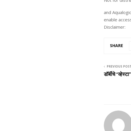
Not for distri
and Aqualogic
enable access
Disclaimer:
SHARE
PREVIOUS POS
डॉर्बीचे “व्हेस्