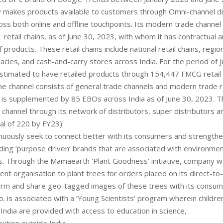
makes products available to customers through Omni-channel di
ss both online and offline touchpoints. Its modern trade channel 
 retail chains, as of June 30, 2023, with whom it has contractual
f products. These retail chains include national retail chains, region
acies, and cash-and-carry stores across India. For the period of J
timated to have retailed products through 154,447 FMCG retail o
fline channel consists of general trade channels and modern trade r
d is supplemented by 85 EBOs across India as of June 30, 2023.
 channel through its network of distributors, super distributors a
tal of 220 by FY23).
uously seek to connect better with its consumers and strengthe
lding ‘purpose driven’ brands that are associated with environmen
. Through the Mamaearth ‘Plant Goodness’ initiative, company w
t organisation to plant trees for orders placed on its direct-t
orm and share geo-tagged images of these trees with its consumer
 is associated with a ‘Young Scientists’ program wherein children
f India are provided with access to education in science,