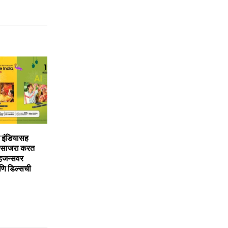
इंडियासह
ी साजरा करत
िजन्‍सवर
ि डिल्‍सची