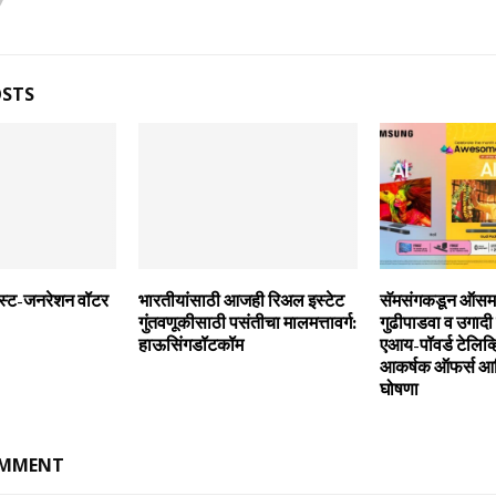
OSTS
्स्‍ट-जनरेशन वॉटर
भारतीयांसाठी आजही रिअल इस्‍टेट
सॅमसंगकडून ऑसम 
गुंतवणूकीसाठी पसंतीचा मालमत्तावर्ग:
गुढीपाडवा व उगाद
हाऊसिंगडॉटकॉम
एआय-पॉवर्ड टेलिव्ह
आकर्षक ऑफर्स आण
घोषणा
OMMENT