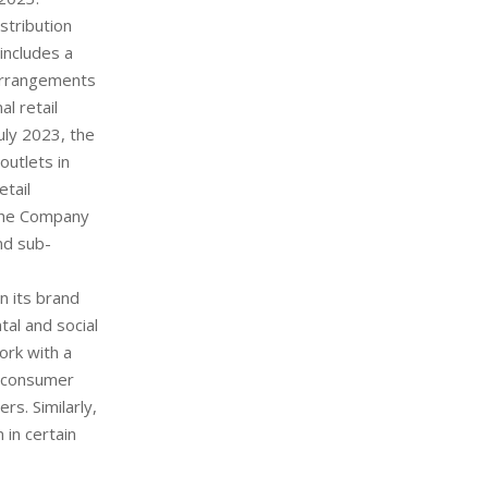
stribution
includes a
 arrangements
al retail
uly 2023, the
utlets in
etail
 The Company
nd sub-
n its brand
tal and social
ork with a
o-consumer
s. Similarly,
 in certain