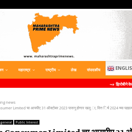
ENGLI
जन
महाराष्ट्र
राष्ट्रीय
लेख
संपादकीय
⇝ झिरोबीने केली मिलिंद सोमण यांची 
ing news
er Limited चा आयपीए 31 ऑक्टोबर 2023 पासनू होणार खलु ा, वित्त िर्ष 2024 च्या पहहल्य
general
Public Interest