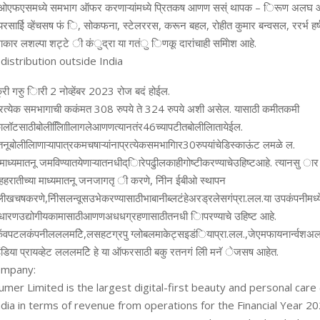
ा ओएफएसमध्ये समभाग ऑफर करणाऱ्यांमध्ये प्रितकष आणण सस्ं थापक – िरूण अ
साईि व्हेंचसष फं ि, सोकफना, स्टेलररस, करून बहल, रोहीत कुमार बन्वसल, ररर्भ हर
लाकार लशल्पा शट्टे ी कंुद्रा या गतंु िणकू दारांचाही समािेश आहे.
distribution outside India
ी गरुु िारी 2 नोव्हेंबर 2023 रोज बदं होईल.
्रत्येक समभागाची ककंमत 308 रुपये ते 324 रुपये अशी असेल. यासाठी कमीतकमी
ालॉटसाठीबोलीलािािीलागलेआणणत्यानतंर46च्यापटीतबोलीलाितायेईल.
ूबोलीलािणाऱ्यापात्रकमचषाऱ्यांनाप्रत्येकसमभागािर30रुपयांचेडिस्काऊंट लमळे ल.
ाध्यमातनू जमविण्यातयेणाऱ्यातनधीद्िारेपढुीलकाहीगोष्टीकरण्याचेउहिष्टआहे. त्यानसु ार ब
ाहहरातीच्या माध्यमातनू जनजागतृ ी करणे, निीन ईबीओ स्थापन
लीखचषकरणे,निीसलन्वूसउभेकरण्यासाठीभाबानीब्लटंहेअरड्रलेसगंप्रा.लल.या उपकंपनीमध्
रणउद्योगीयकामासाठीआणणअधधग्रहणासाठीतनधी िापरण्याचे उहिष्ट आहे.
वपटलकंपनीलललमटेि,लसहटग्रपु ग्लोबलमाकेट्सइडंियाप्रा.लल.,जेएमफायनार्न्व
ंडिया प्रायव्हेट लललमटेि हे या ऑफरसाठी बकु रतनगं लीि मनॅ ेजसष आहेत.
ompany:
er Limited is the largest digital-first beauty and personal care 
dia in terms of revenue from operations for the Financial Year 20