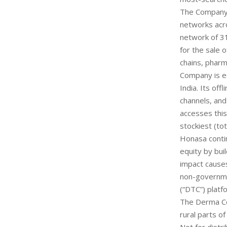
The Company 
networks acro
network of 31
for the sale o
chains, pharm
Company is es
India. Its of
channels, an
accesses this
stockiest (to
Honasa contin
equity by bui
impact causes
non-governmen
(“DTC”) platf
The Derma Co.
rural parts o