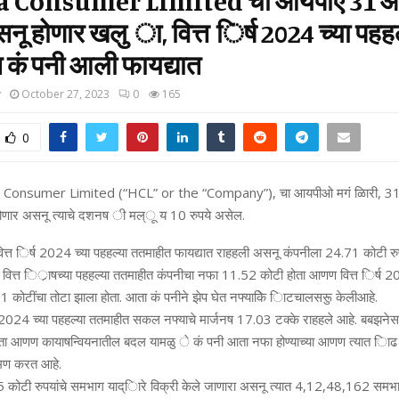
 Consumer Limited चा आयपीए 31 ऑ
नू होणार खलु ा, वित्त िर्ष 2024 च्या पहहल
 कं पनी आली फायद्यात
y
October 27, 2023
0
165
0
Consumer Limited (“HCL” or the “Company”), चा आयपीओ मगं ळिारी, 31 
णार असनू त्याचे दशनष ी मल्ू य 10 रुपये असेल.
ित्त िर्ष 2024 च्या पहहल्या ततमाहीत फायद्यात राहहली असनू कंपनीला 24.71 कोटी रु
या वित्त िर्ाषच्या पहहल्या ततमाहीत कंपनीचा नफा 11.52 कोटी होता आणण वित्त िर्ष 20
 कोटींचा तोटा झाला होता. आता कं पनीने झेप घेत नफ्याकिे िाटचालसरूु केलीआहे.
ष 2024 च्या पहहल्या ततमाहीत सकल नफ्याचे मार्जनष 17.03 टक्के राहहले आहे. बबझने
ता आणण कायाषन्वियनातील बदल यामळु े कं पनी आता नफा होण्याच्या आणण त्यात िाढ होण्
मण करत आहे.
 कोटी रुपयांचे समभाग याद्िारे विक्री केले जाणारा असनू त्यात 4,12,48,162 समभ