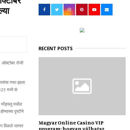
क्टोबर
h
्या
f
A
o
r
R
:
C
H
RECENT POSTS
ऑक्टोबर रोजी
पयांचा नफा झाला
23 मध्ये कं
स मॉड्यलु मधील
याच्या दृष्टीने
Magyar Online Casino VIP
ाग विकले जाणार
program: hogyan válhatsz