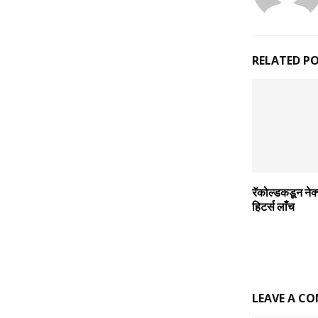
RELATED P
रॅकोल्‍डकडून नेक
हिटर्स लाँच
LEAVE A C