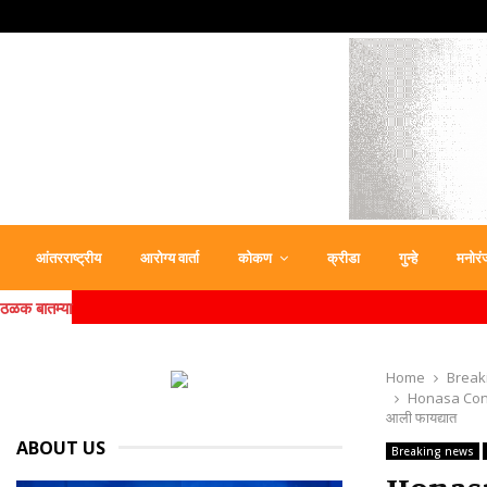
आंतरराष्ट्रीय
आरोग्य वार्ता
कोकण
क्रीडा
गुन्हे
मनोरं
ठळक बातम्या
Home
Break
Honasa Consum
आली फायद्यात
ABOUT US
Breaking news