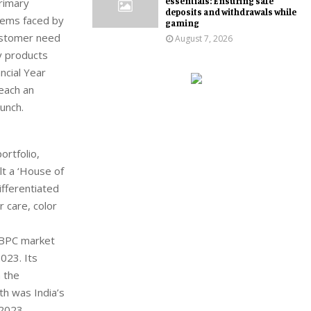
essentials: Ensuring safe
rimary
deposits and withdrawals while
lems faced by
gaming
customer need
August 7, 2026
y products
ncial Year
each an
aunch.
ortfolio,
lt a ‘House of
ifferentiated
r care, color
 BPC market
023. Its
 the
h was India’s
2023.