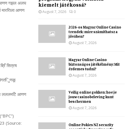
लघ आणण गझल अलघ
kiemelt játékossá?
्ष माररिाला आणण
August 7, 2026
0
2026-os Magyar Online Casino
trendek: mire számíthatsz a
jövőben?
August 7, 2026
Magyar Online Casino
biztonságos játékélmény: Mit
्रिँ सित्रष
érdemes tudni?
August 7, 2026
येगतंुिणकू
Veilig online gokken: hoe je
शअल लललमटेि आणण
jouw casinobeleving kunt
beschermen
August 7, 2026
(“BPC”)
23 (Source:
Online Pokies NZ security