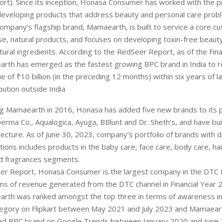
rt). Since its inception, Honasa Consumer has worked with the p
 developing products that address beauty and personal care prob
mpany’s flagship brand, Mamaearth, is built to service a core 
se, natural products, and focuses on developing toxin-free beaut
ural ingredients. According to the RedSeer Report, as of the Fina
rth has emerged as the fastest growing BPC brand in India to r
e of ₹10 billion (in the preceding 12 months) within six years of l
bution outside India
ng Mamaearth in 2016, Honasa has added five new brands to its p
rma Co., Aqualogica, Ayuga, BBlunt and Dr. Sheth’s, and have bui
tecture. As of June 30, 2023, company’s portfolio of brands with d
tions includes products in the baby care, face care, body care, hai
d fragrances segments.
er Report, Honasa Consumer is the largest company in the DTC
erms of revenue generated from the DTC channel in Financial Year 2
rth was ranked amongst the top three in terms of awareness in
egory on Flipkart between May 2021 and July 2023 and Mamaeart
d BPC brand on Google Trends between January 2020 and June 