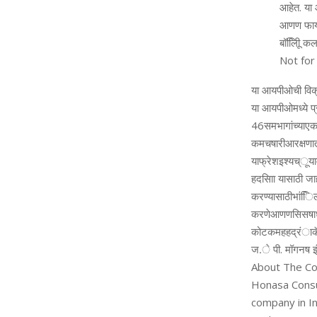
आहेत. य
आणण फायर
बॉलीििू क
Not for 
या आयपीओची विक्र
या आयपीओमध्ये प
46समभागांच्याएक
कमचषारीआरक्षणातन
याफ्रेशइश्यच्ूयाम
हदसािा यासाठी ज
करण्यासाठीभांिि
करणेआणणसिसषाधा
कोटकमहहद्रंाकॅ
ज.े पी. मॉगनष इ
About The C
Honasa Consum
company in In