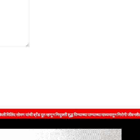
ी ब्रँड दूत म्हणून नियुक्ती शुद्ध पिण्याच्या पाण्याच्या माध्यमातून निरोगी जीवनशैलीचा संदेश जनतेप