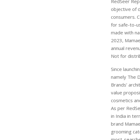
RedSeer Repo
objective of
consumers. Co
for safe-to-u
made with nat
2023, Mamaea
annual revenu
Not for distri
Since launchi
namely The De
Brands’ archi
value proposi
cosmetics an
As per RedSe
in India in t
brand Mamaea
grooming cat
most-searche