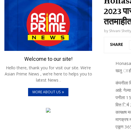
Honasa
2023 पास
ततमाहीत
by
Shivani Shett
SHARE
Welcome to our site!
Honasa 
Hello there, thank you for visit our site. We’re
खलु ा हो
Asian Prime News , we’re here to helps you to
latest News .
कंपनीला व
आहे. गेल्
MORE ABOUT US
पनीला 151
वित्त िर्
कायक्षष म
मागक्रष 
एकूण 365