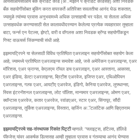
आयसीआयसीआय बँक क्रेडिट कार्ड (अॅमेझॉन पे क्रेडिट कार्डसह) अशा निवडक
बँक सहयोगींसोबत बुकिंग करत वापरकर्ते अतिरिक्‍त सवलतीचा आनंद घेऊ शकतात,
ज्‍यामुळे त्‍यांच्‍या प्रवास अनुभवामध्‍ये अधिक उत्‍साहाची भर पडेल. या सेलला अधिक
उत्‍साहवर्धक करण्‍यासाठी सेल कालावधीदरम्‍यान केलेल्‍या प्रत्‍येक व्‍यवहारावर तुम्‍हाला
बाटा, फर्न्‍स एन पेटल्‍स, झेप्‍टो, वारी व वॉगलस अशा निवडक ब्रॅण्‍ड सहयोगींकडून
गिफ्ट वाऊचर्स जिंकण्‍याची संधी आहे.
इझमायट्रिपने या सेलसाठी विविध प्रतिष्ठित एअरलाइन सहयोगींसोबत सहयोग केला
आहे, ज्‍यामध्‍ये प्रतिष्ठित एअरलाइन्‍स समावेश आहे, जसे अमेरिकन एअरलाइन्‍स, एअर
मॉरिशस, एअर फ्रान्‍स, केएलएम रॉयल डच एअरलाइन, एअर आस्‍ताना, आकासा,
एअर इंडिया, डेल्‍टा एअरलाइन्‍स, ब्रिटीश एअरवेज, इजिप्‍त एअर, एथिओपियन
एअरलाइन्‍स, गल्‍फ एअर, आयटीए एअरवेज, इंडिगो, केनिया एअरवेज, लुफ्थान्‍सा,
स्विस इंटरनॅशनल एअरलाइन्‍स, लोट पॉलिश, मान्‍यमार एअरलाइन्‍स, ओमण एअर,
क्‍वॉन्‍टास एअरवेज, कतार एअरवेज, रवांडएअर, स्‍टार एअर, सिंगापूर, सौंदी
एअरलाइन्‍स, तुर्किश एअरलाइन्‍स, विस्‍तारा, व्‍हर्जिन अॅटलांटिक आणि व्हिएतनाम
एअरलाइन्‍स.
इझमायट्रिपचे सह-संस्‍थापक रिकांत पिट्टी
म्‍हणाले. ”फ्लाइट्स, हॉटेल्‍स, हॉलिडे
पॅकेजेस् यांवर आकर्षक डिल्‍ससह आम्‍ही तुम्‍हाला प्रवास व गंतव्‍याचा आनंद घेण्‍यास