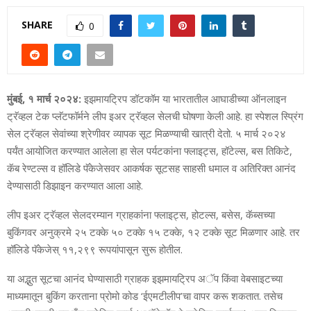
SHARE
0
मुंबई, १ मार्च २०२४:
इझमायट्रिप डॉटकॉम या भारतातील आघाडीच्‍या ऑनलाइन
ट्रॅव्‍हल टेक प्‍लॅटफॉर्मने लीप इअर ट्रॅव्‍हल सेलची घोषणा केली आहे. हा स्‍पेशल स्प्रिंग
सेल ट्रॅव्‍हल सेवांच्‍या श्रेणीवर व्‍यापक सूट मिळण्‍याची खात्री देतो. ५ मार्च २०२४
पर्यंत आयोजित करण्‍यात आलेला हा सेल पर्यटकांना फ्लाइट्स, हॉटेल्‍स, बस तिकिटे,
कॅब रेण्‍टल्‍स व हॉलिडे पॅकेजेसवर आकर्षक सूटसह साहसी धमाल व अतिरिक्‍त आनंद
देण्‍यासाठी डिझाइन करण्‍यात आला आहे.
लीप इअर ट्रॅव्‍हल सेलदरम्‍यान ग्राहकांना फ्लाइट्स, होटल्स, बसेस, कॅब्सच्या
बुकिंगवर अनुक्रमे २५ टक्‍के ५० टक्‍के १५ टक्‍के, १२ टक्‍के सूट मिळणार आहे. तर
हॉलिडे पॅकेजेस् ११,२९९ रूपयांपासून सुरू होतील.
या अद्भुत सूटचा आनंद घेण्‍यासाठी ग्राहक इझमायट्रिप अॅप किंवा वेबसाइटच्‍या
माध्‍यमातून बुकिंग करताना प्रोमो कोड ‘ईएमटीलीप’चा वापर करू शकतात. तसेच