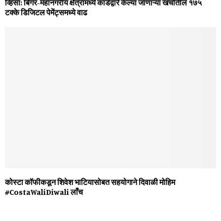
व्हिसा: बिगर-महानगरीय क्षेत्रांमध्ये कार्डद्वारे केल्या जाणाऱ्या खर्चातील १७५
टक्‍के डिजिटल पेमेंट्समध्ये वाढ
कोस्‍टा कॉफीकडून शिवेश भाटियासोबत सहयोगाने दिवाळी मोहिम
#CostaWaliDiwali लाँच