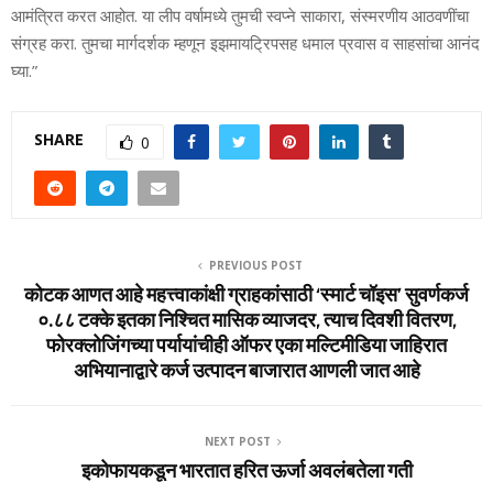
आमंत्रित करत आहोत. या लीप वर्षामध्‍ये तुमची स्‍वप्‍ने साकारा, संस्‍मरणीय आठवणींचा
संग्रह करा. तुमचा मार्गदर्शक म्‍हणून इझमायट्रिपसह धमाल प्रवास व साहसांचा आनंद
घ्‍या.”
SHARE
0
PREVIOUS POST
कोटक आणत आहे महत्त्वाकांक्षी ग्राहकांसाठी ‘स्मार्ट चॉइस’ सुवर्णकर्ज
०.८८ टक्के इतका निश्चित मासिक व्याजदर, त्याच दिवशी वितरण,
फोरक्लोजिंगच्या पर्यायांचीही ऑफर एका मल्टिमीडिया जाहिरात
अभियानाद्वारे कर्ज उत्पादन बाजारात आणली जात आहे
NEXT POST
इकोफायकडून भारतात हरित ऊर्जा अवलंबतेला गती