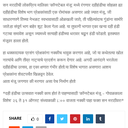
सन मराठीची लोकप्रिय मालिका ‘कॉन्स्टेबल मंजू’ मध्ये रंगणार दहीहंडीचा सोहळा! ह्या
दहीहंडीचा विशेष भाग प्रेक्षकांसाठी एक रोमांचक असणार आहे ज्यात मंजू, जी
साधारणपणे तिच्या नेभळट स्वभावासाठी ओळखली जाते, ती पहिल्यांदाच गुंडांना सामोरे
जाते.हा संपूर्ण भाग बाहेर शूट केला गेला आहे. या तुफानी भागात एका खऱ्या दही हंडी
गटाचा समावेश असून ज्यामध्ये सत्याही हंडीच्या थरावर चढून हंडी फोडतो. इतक्यात
मंजूवर हल्ला होतो.
हा धक्कादायक प्रसंग प्रेक्षकांना नक्कीच भावुक करणार आहे, जो या कथेतल्या खोल
नात्यांचे आणि तीव्र नाट्याचे प्रदर्शन करून देणार आहे. अगदी आनंदाने भरलेला
दहीहंडीचा उत्सव, हा एका क्षणात गंभीर होतो.या विशेष भागात असणारा आशय
प्रेक्षकांना शेवटपर्यंत खिळवून ठेवेल.
आता मंजू जगणार की मरणार असा पेच निर्माण होतो
*दही हंडीचा उत्सवात नक्की काय होतं ते पाहण्यासाठी ‘कॉन्स्टेबल मंजू – गोपाळकाला
विशेष’ २६ ते ३१ ऑगस्ट संध्याकाळी ८:०० वाजता नक्की पाहा फक्त सन मराठीवर!*
SHARE
0