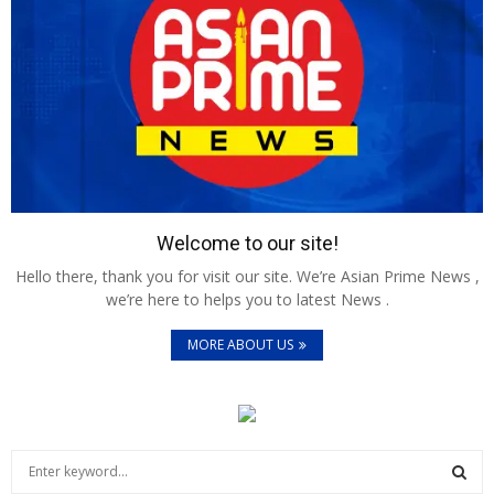
Welcome to our site!
Hello there, thank you for visit our site. We’re Asian Prime News ,
we’re here to helps you to latest News .
MORE ABOUT US
S
e