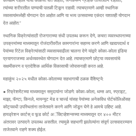
कार्यक्षम राहील याची काळजी घेत आहोत, जेणेकरून ग्राहक ताजेतवाने राहावेत,
त्यांच्या शरीरातील पाण्याची पातळी टिकून राहावी. त्याचप्रमाणे आम्ही स्थानिक
व्यवसायांमध्येही योगदान देत आहोत आणि या भव्य उत्सवाच्या एकंदर यशातही योगदान
देत आहोत.”
स्थानिक विक्रेत्यांसाठी रोजगाराच्या संधी उपलब्ध करून देणे, कचरा व्यवस्थापनाच्या
उपक्रमांच्या माध्यमातून रोजंदारीवरील कामगारांना सहाय्य करणे आणि खाद्यपदार्थ व
पेयांच्या रिटेल विक्रेत्यांसाठी व्यवसायवाढीला चालना देणे यांद्वारे कोका-कोला इंडिया
प्रयागराजच्या अर्थव्यवस्थेत योगदान देत आहे. त्याचप्रमाणे छोट्या व्यवसायांचे
सक्षमीकरण व प्रादेशिक आर्थिक विकासाची जोपासनाही करत आहे.
महाकुंभ २०२५ मधील कोका-कोलाच्या सहभागाची ठळक वैशिष्ट्ये:
● रिफ्रेशमेंटच्या माध्यमातून समुदायांना जोडणे: कोका-कोला, थम्स अप, स्प्राइट,
माझा, फॅण्टा, किनले, मायन्युट मेड व चार्ज्ड यांसह पेयांच्या अनेकविध पोर्टफोलिओंसह
कोट्यवधी उपस्थितांना ताजेतवाने करणे आणि जोडून घेणे हे आमचे उद्दिष्ट आहे.
हायड्रेशन कार्टस् व फूड कोर्ट अॅक्टिव्हेशन्सच्या माध्यमातून दर ४०० मीटर
अंतरावर उत्पादने उपलब्ध असतील. त्यामुळे सहभागी झालेल्यांना संपूर्ण उत्सवादरम्यान
ताजेतवाने राहणे शक्य होईल.