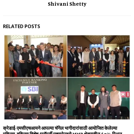
Shivani Shetty
RELATED POSTS
क्रेडाई-एमसीएचआयने आपल्या चॅनेल भागीदारांसाठी आयोजित केलेल्या
पहिल्या-वहिल्या विशेष ‘प्रॉपर्टी एक्स्पो’मध्ये MMR क्षेत्रातील ६०% रिअल