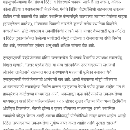
महाकुंभमेळ्याच्या मैदानांमध्ये रिटेल व वितरणाचे भक्‍कम जाळे तैनात करून, कोका-
कोला इंडिया व एसएलएमजी बेव्हरेजेस, पेयांचे विविध पोर्टफोलिओ सहजगत्या उपलब्ध
होतील याची काळजी घेत आहेत. स्थानिक व्हेण्डर्सद्वारे चालवल्या जाणाऱ्या पेयांच्या गाड्या
(हायड्रेशन कार्टस्), मोक्याच्या ठिकाणी लावलेले कूलर्स तसेच स्थानिक विक्रेते,
कचरावेचक, छोटे व्यवसाय व उपजीविकेची साधने यांना आधार देण्यासाठी फूड कोर्टस्
व रिटेल दुकानांसोबत केलेल्या भागीदारी यांमुळे वाढीच्या व रोजगाराच्या संधी निर्माण
होत आहे, त्याचबरोबर एकंदर अनुभवही अधिक चांगला होत आहे.
एसएलएमजी बेव्हरेजेसच्या दक्षिण उत्तरप्रदेश विभागाचे विभागीय उपाध्यक्ष लबानयेंदू
मिश्रा म्हणाले, “उत्तर प्रदेशातील या भव्य सांस्कृतिक उत्सवादरम्यान लक्षावधी
लोकांना ताजेतवाने राहण्यात मदत करण्यामध्ये महत्त्वाची भूमिका बजावता येणे
एसएलएमजी बेव्हरेजेससाठी आनंदाची बाब आहे. आम्ही मेळ्याच्या संपूर्ण परिसरात
अभ्यागतांसाठी टचपॉइंट्स निर्माण करून ग्राहकांना पेयांचे पर्याय पुरवत आहोत. मग ते
हायड्रेशन कार्टसच्या माध्यमातून असो, अफलातून फूड कोर्टसमधील उपलब्धतेच्या
माध्यमातून असो किंवा पहिल्यावहिल्या १०० डोअर कूलर वॉलच्या किंवा भव्य त्रिमितीय
ओडीएच डिसप्लेज, सेल्फी झोन्स व कूलर वॉल्सच्या माध्यमातून असो. स्थानिक
स्वादांशी जोडून घेऊन आम्ही आमचा वैविध्यपूर्ण पोर्टफोलिओ सादर करत आहोत. आम्ही
रिटेल उत्पादनांच्या उपलब्धतेचा सुयोग्य वापर करत आहोत आणि पुरवठा साखळी