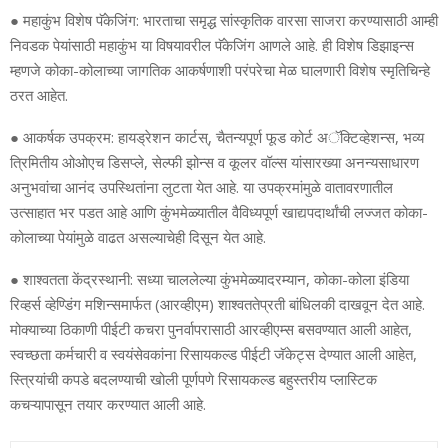
● महाकुंभ विशेष पॅकेजिंग: भारताचा समृद्ध सांस्कृतिक वारसा साजरा करण्यासाठी आम्ही
निवडक पेयांसाठी महाकुंभ या विषयावरील पॅकेजिंग आणले आहे. ही विशेष डिझाइन्स
म्हणजे कोका-कोलाच्या जागतिक आकर्षणाशी परंपरेचा मेळ घालणारी विशेष स्मृतिचिन्हे
ठरत आहेत.
● आकर्षक उपक्रम: हायड्रेशन कार्टस्, चैतन्यपूर्ण फूड कोर्ट अॅक्टिव्हेशन्स, भव्य
त्रिमितीय ओओएच डिसप्ले, सेल्फी झोन्स व कूलर वॉल्स यांसारख्या अनन्यसाधारण
अनुभवांचा आनंद उपस्थितांना लुटता येत आहे. या उपक्रमांमुळे वातावरणातील
उत्साहात भर पडत आहे आणि कुंभमेळ्यातील वैविध्यपूर्ण खाद्यपदार्थांची लज्जत कोका-
कोलाच्या पेयांमुळे वाढत असल्याचेही दिसून येत आहे.
● शाश्वतता केंद्रस्थानी: सध्या चाललेल्या कुंभमेळ्यादरम्यान, कोका-कोला इंडिया
रिव्हर्स व्हेण्डिंग मशिन्समार्फत (आरव्हीएम) शाश्वततेप्रती बांधिलकी दाखवून देत आहे.
मोक्याच्या ठिकाणी पीईटी कचरा पुनर्वापरासाठी आरव्हीएम्स बसवण्यात आली आहेत,
स्वच्छता कर्मचारी व स्वयंसेवकांना रिसायकल्ड पीईटी जॅकेट्स देण्यात आली आहेत,
स्त्रियांची कपडे बदलण्याची खोली पूर्णपणे रिसायकल्ड बहुस्तरीय प्लास्टिक
कचऱ्यापासून तयार करण्यात आली आहे.