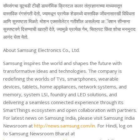
सॅमसंगचा यूएचडी टीव्‍ही डायनॅमिक क्रिस्‍टल कलर तंत्रज्ञानाच्‍या माध्‍यमातून
वास्‍तविक रंगसंगती देतो, ज्‍यामधून प्रत्‍येक शेडमध्‍ये वास्‍तविक जीवनासारखी विविधता
आणि सुस्‍पष्‍टता मिळते. मोशन एक्‍ससेलेटर गतीशील असलेल्‍या अॅक्‍शन
सीन्‍सना
सुस्‍पष्‍टपणे दिसण्‍याची खात्री देते, ज्‍यामुळे प्रत्‍येक गेम, चित्रपट किंवा शोचा मन
मुराद
आनंद घेता येतो.
About Samsung Electronics Co., Ltd.
Samsung inspires the world and shapes the future with
transformative ideas and technologies. The co
mpany is
redefining the worlds of TVs, smartphones, wearable
devices, tablets, home appliances, network systems, and
memory, system LSI, foundry and LED solutions, and
delivering a seamless
connected experience through its
SmartThings ecosystem and open co
llaboration with partners.
For latest news on Samsung India, please visit Samsung India
Newsroom at
http://news.samsung.com/in.
For Hindi, log on
to Samsung Newsroom Bharat at