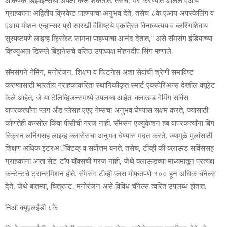
आकर्षक डिझाइन्‍सची अपेक्षा करू शकतात. तसेच, भर करण्‍यात आलेले एआय
ग्राहकांना अद्वितीय क्रिकेट पाहण्‍याचा अनुभव देते, तसेच ८के एआय अपस्‍केलिंग व
एआय मोशन एन्‍हान्‍सर प्रो सारखी वैशिष्‍ट्ये एकत्रित विनाव्‍यत्‍यय व ब्‍लरिंगशिवाय
सुस्‍पष्‍टपणे
लाइव्‍ह क्रिकेट सामना पाहण्‍याचा आनंद देतात,” असे
सॅमसंग इंडियाच्‍या
व्हिज्‍युअल डिस्‍प्‍ले बिझनेसचे वरिष्‍ठ उपाध्‍यक्ष मोहनदीप सिंग
म्‍हणाले.
सॅमसंगने गेमिंग, मनोरंजन, शिक्षण व फिटनेस अशा सेवांची श्रेणी समाविष्‍ट
करण्‍यासाठी भारतीय ग्राहकांकरिता स्‍थानि
कीकृत स्‍मार्ट एक्‍स्‍पेरिअन्‍स देखील क्‍यूरेट
केले आहेत, जे या टेलिव्हिजन्‍समध्‍ये उपलब्‍ध आहेत. क्‍लाऊड गेमिंग सर्विस
वापरकर्त्‍यांना प्‍लग अँड प्‍लेसह एएए गेम्‍सचा अनुभव घेण्‍यास सक्षम करते, ज्‍यासाठी
कोणतेही कन्‍सोल किंवा पीसीची गरज नाही. सॅमसंग एज्‍युक
ेशन हब
वापरकर्त्‍यांना बिग
स्क्रिन लर्निंगसह लाइव्‍ह क्‍लासेसचा अनुभव घेण्‍यास मदत करते, ज्‍यामुळे मुलां
साठी
शिक्षण अधिक इंटरअॅक्टिव्‍ह
व सर्वोत्तम बनते. तसेच, टीव्‍ही की क्‍लाऊड
सर्विससह
ग्राहकांना आता सेट-टॉप बॉक्‍सची गरज नाही, जेथे
क्‍लाऊडच्‍या माध्‍यमातू
न प्रत्‍यक्ष
कन्‍टेन्‍टचे ट्रान्‍समिशन होते. सॅमसंग टीव्‍ही प्‍लस मोफतपणे १०० हून अधिक चॅनेल्‍स
देते, जेथे बातम्‍या, चित्रपट, मनोरंजन असे विविध चॅनेल्‍स त्‍वरित उपलब्‍ध होतात.
निओ क्‍यूएलईडी ८के