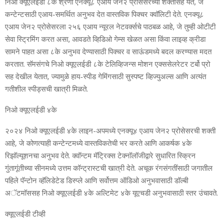
निओ क्‍यूएलईडी ८के श्रेणी एनक्‍यू८ एआय जेन२ प्रोसेसरच्‍या शक्‍तीसह येते, जे
कन्‍टेन्‍टसाठी एआय-समर्थित अनुभव देत वास्‍तविक पिक्‍चर क्‍वॉलिटी देते. एनक्‍यू८
एआय जेन२ प्रोसेसरला २५६ एआय न्‍यूरल नेटवर्क्‍सचे पाठबळ आहे, जे तुम्‍
ही ओटीटी
सेवा स्ट्रिमिंग करत असा, आवडते व्हिडिओ गेम्‍स खेळत असा
किं
वा लाइव्‍ह क्रीडा
सामने पाहत असा
८के अनुभव देण्‍यासाठी पिक्‍चर व साऊंडमध्‍ये बदल करण्‍यास मदत
करतात. सॅमसंगचे निओ क्‍यूएलईडी
८के टेलिव्हिजन्‍स मोशन एक्‍ससेलरेटर ट
र्बो प्रो
सह देखील येतात, ज्‍यामुळे हाय-स्‍पीड गेमिंगसाठी
सुस्पष्‍ट व्हिज्‍युअल्‍स आणि अत्‍यंत
गतीशील स्‍पीड्सची खात्री मिळते.
निओ क्‍यूएलईडी ४के
२०२४ निओ क्‍यूएलईडी ४के लाइन-अपमध्‍ये एनक्‍यू४ एआय जेन२ प्रोसेसरची शक्‍ती
आहे, जे कोणत्‍याही कन्‍टेन्‍टमध्‍ये वास्‍तविकतेची भर करते आणि आकर्षक ४के
रिझॉल्‍यूशनचा अनुभव
देते. क्‍वॉन्‍टम मॅट्रिक्‍स टेक्‍नॉलॉज
ीद्वारे सुधारित स्क्रिन
गुंतागूंतीच्‍या सीनमध्‍ये उत्तम कॉन्‍ट्रा
स्‍टची खात्री देते. अचूक रंगसंगतींसाठी जगातील
पहिले पॅन्‍टोन व्‍हॅलिडेटेड डिस्‍प्‍ले आणि सर्वोत्तम ऑडिओ अनुभवासाठी डॉल्‍बी
अॅटमॉससह निओ क्‍यूएलईडी ४क
े अल्टिमेट ४के यूएचडी अनुभवासाठी स्‍तर उंचावते.
क्‍यूएलईडी टीव्‍ही