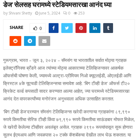
डेज’ सेलसह घरामध्‍ये स्‍टेडियमसारखा आनंद घ्‍या
by
Shivani Shetty
June 5, 2024
0
253
SHARE
0
गुरूग्राम, भारत – जून ३, २०२४
– सॅमसंग या भारतातील सर्वात मोठ्या ग्राहक
इलेक्‍ट्रॉनिक्‍स ब्रँडने आज त्‍यांच्‍या मोठ्या
आकाराच्‍या टेलिव्हिजन्‍सवर आकर्षक
ऑफर्सची घोषणा केली, ज्‍यामध्‍ये अल्‍ट्रा-प्रीमियम निओ क्‍यूएलईडी, ओएलईडी आणि
क्रिस्‍टल ४के यूएचडी टेलिव्हिजन्‍सचा समावेश आहे. ‘बिग टीव्‍ही डेज’ ऑफर्स टी२०
क्रिकेट वर्ल्‍ड कपसाठी सादर करण्‍यात आल्‍या आहेत, ज्‍या घरामध्‍ये स
्‍टेडियमसारखा
आनंद देत वापरकर्त्‍यांच्‍या मनोरंजन अनुभवाला अधिक उत्‍साहित करतात.
‘बिग टीव्‍ही डेज’दरम्‍यान सॅमसंग टेलिव्हिजन्‍स खरेदी करणा
ऱ्या ग्राहकांना ८९,९९०
रूपये किमतीचा सेरिफ टीव्‍ही
किंवा ७९,९९० रूपये किमतीचा साऊंडबार मोफत मिळेल,
जे खरेदी केलेल्‍या
टीव्‍हीवर अवलंबून असेल. ग्राहक २९९० रूपयांपासून सुरू होणारा
सुलभ ईएमआय आणि जवळपास २० टक्‍के
कॅशबॅकचा देखील
लाभ
घेऊ शकतात. या