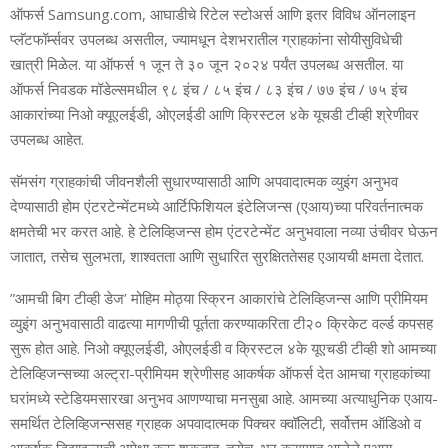
ऑफर्स
Samsung.com
, आघाडीचे रिटेल स्‍टोअर्स आणि इतर विविध ऑनलाइन
प्‍लॅटफॉर्म्‍स
वर उपलब्‍ध असतील, ज्‍यामधून देशभरातील ग्राहकांना सोयीस
ुविधेची
खात्री मिळेल. या ऑफर्स १ जून ते ३० जून २०२४ पर्यंत उपलब्‍ध असतील. या
ऑफर्स निवडक मॉडेल्‍समधील ९८ इंच / ८५ इंच / ८३ इंच / ७७ इंच / ७५ इंच
आकारांच्‍या निओ क्‍यूएलईडी, ओएलईडी आणि क्रिस्‍टल ४के यूचडी टीव्‍ही श्रेणीवर
उपलब्‍ध आहेत.
सॅमसंग ग्राहकांची ज
ीवनशैली सुधारण्‍यासाठी आणि अपवादात्‍मक व्‍यु
इं
ग अनुभव
देण्‍यासाठी होम एंटरटेन्‍मेंटमध्‍ये
आर्टिफिशियल इंटेलिजन्‍स (एआय)
च्‍या परिवर्तनात्‍मक
क्षमतेची भर करत आहे. हे टेलिव्हिजन्‍स होम एंटरटेन्‍मेंट अनुभवाला नव्‍या उंचीवर घेऊन
जातात, तसेच सुलभता, शाश्‍वतता आ
णि सुधारित सुरक्षिततेसह एआयची क्षमता देतात.
”आमची बिग टीव्‍ही डेज’ मोहिम मोठ्या स्क्रिन आकारांचे टेलिव्हिजन्‍स आणि प्रीमियम
व्‍यु
इं
ग अनुभवासाठी वाढत्‍या मागणीची पूर्तता करण्‍याकरिता टी२० क्रिकेट वर्ल्‍ड कपसह
सुरू होत आहे.
निओ क्‍यूएलईडी, ओएलईडी व क्रिस्टल ४के यूएचडी टीव्‍ही शो
आमच्‍या
टेलिव्हिजन्‍सच्‍या अल्‍ट्रा-प्रीमियम श्रेणीसह आकर्षक ऑफर्स देत आमचा ग्राहकांच्‍या
घरांमध्‍ये स्‍टेडियमसारखा अनुभव आणण्‍याचा मनसुबा आहे. आमच्‍या अत्‍याधुनिक एआय-
समर्थित टेलिव्हिजन्‍ससह ग्राहक अपवादात्‍मक पिक्‍चर क्‍वॉलिटी, स
र्वोत्तम ऑडिओ व