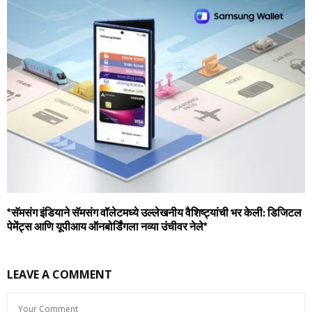
*सॅमसंग इंडियाने सॅमसंग वॉलेटमध्‍ये उल्‍लेखनीय वैशिष्‍ट्यांची भर केली: डिजिटल
पेमेंट्स आणि यूपीआय ऑनबोर्डिंगला नव्‍या उंचीवर नेले*
LEAVE A COMMENT