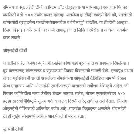
सॅमसंगचा क्‍यूएलईडी टीव्‍ही क्‍वॉन्‍टम डॉट तंत्रज्ञानाच्‍या माध्‍यमातून आकर्षक पिक्‍चर
क्‍वॉलिटी देतो. १०० टक्‍के कलर व्‍हॉल्‍यूम अ
सलेला हा टीव्‍ही खात्री देतो की
,
रंगसंगती
कोणत्‍याही ब्रा
इटनेस पातळीमध्‍ये
वास्‍तविक व वैविध्‍यपूर्ण राहतील. या टीव्‍हीची अल्‍ट्रा-
स्लिम डिझाइन कोणत्‍याही घरामध्‍ये सामावून जात लिव्हिंग स्‍पेसेसना अधिक आकर्षक
करू शकते.
ओएलईडी टीव्‍ही
जगातील पहिला ग्‍लेअर-फ्री ओएलईडी कोणत्‍याही प्रकाशात अनावश्‍यक रिफ्लेक्‍शन
दू
र करण्‍यासह कॉन्‍ट्रा
स्‍ट व सुस्‍पष्‍टपणे
पिक्‍चर
दिसण्‍याची खात्री देतो.. एनक्‍यू४ एआय
ज
ेन२ प्रोसेसरची शक्‍ती असलेल्‍या
सॅमसंगच्‍या ओएलईडी टेलिव्हिजन्‍समध्‍ये रिअल
डेप्‍थ एन्‍हान्‍सर आणि ओएलईडी एचडीआरप्रो यासारखी सर्वोत्तम वैशिष्‍ट्ये आहेत, जी
पिक्‍चर क्‍व
ॉलिटीला नव्‍या उंचीवर
घेऊन जातात. तसेच, मोशन एक्‍ससेलरेटर १४४
हर्टझ
सारखी वैशिष्‍ट्ये सुलभ गती व जलद रिस्‍पॉन्‍स रेट्सची खात्री देतात. सॅमसंग
ओएलईडी गेमिंगसाठी अल्टिमेट पर्याय आहे. आकर्षक डिझाइन्‍स असलेले ओएलईडी
टीव्‍ही व्‍यु
इं
ग स्‍पेसमध्‍ये अधिक आकर्षकत
ेची भर करतात.
यूएचडी टीव्‍ही