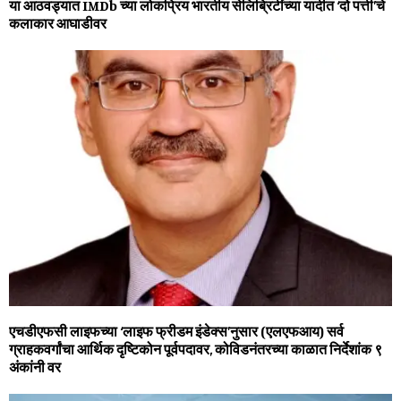
या आठवड्यात IMDb च्या लोकप्रिय भारतीय सेलिब्रिटींच्या यादीत ‘दो पत्ती’चे
कलाकार आघाडीवर
एचडीएफसी लाइफच्या ‘लाइफ फ्रीडम इंडेक्स’नुसार (एलएफआय) सर्व
ग्राहकवर्गांचा आर्थिक दृष्टिकोन पूर्वपदावर, कोविडनंतरच्या काळात निर्देशांक ९
अंकांनी वर