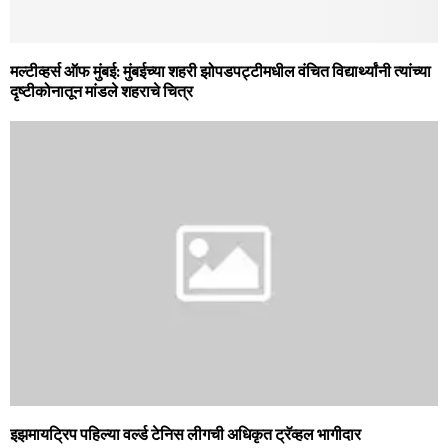
मल्‍टीव्‍हर्स ऑफ मुंबई: मुंबईच्‍या शहरी झोपडपट्टीमधील वंचित विद्यार्थ्‍यांनी त्‍यांच्‍या
दृष्‍टीकोनातून मांडले शहराचे चित्र
इझमायट्रिप पहिल्या वर्ल्ड टेनिस लीगची अधिकृत ट्रॅव्हल भागीदार