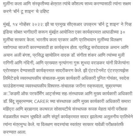
मुलींना कला आणि संस्कृतीच्या क्षेत्रात त्यांचे कौशल्य साध्य करण्यासाठी त्यांना सक्षम
करणे ‘बॉर्न टू शाइन’ चे उद्दिष्ट
मुंबई, १४ नोव्हेंबर २०२२: झी चा प्रमुख सीएसआर उपक्रम ‘बॉर्न टू शाइन’ ने गिव्ह
इंडिया सोबत भागीदारी करून मुंबईत आयोजित एका कार्यक्रमात आघाडीच्या ३०
मुलींचा सत्कार केला. भारतीय कला प्रकार आणि प्रतिभावान मुलींच्या विलक्षण
यशोगाथा साजरी कारण्यासाठी हा कार्यक्रम होता. प्रसिद्ध सरोदवादक अमान आणि
अयान अली बंगश, प्रसिद्ध व्हायोलिन वादक डॉ. संगीता शंकर आणि त्यांच्या मुली
रागिणी आणि नंदिनी, आणि प्रख्यात नृत्यांगना गुरू शुभदा वराडकर यांनी विजेत्यांना
प्रोत्साहन देण्यासाठी कार्यक्रमात सादरीकरण केले. झी एंटरटेनमेंट एंटरप्रायझेस
लिमिटेडचे व्यवस्थापकीय संचालक-मुख्य कार्यकारी अधिकारी पुनित गोयंका, स्वदेस
फाउंडेशनच्या व्यवस्थापकीय विश्वस्त-संचालक जरीना स्क्रूवाला, सुब्रमण्यम
अॅकडमी ऑफ परफॉर्मिंग आर्ट्सच्या सह-संस्थापक आणि मुख्य कार्यकारी अधिकारी
डॉ. बिंदू सुब्रमण्यम; CARER च्या संस्थापक आणि मुख्य कार्यकारी अधिकारी समारा
महिंद्रा आणि ब्रह्मनाद कल्चरल सोसायटीचे संस्थापक रूपक मेहता यांनी परीक्षक
मंडळातील स्थान भूषविले आणि संपूर्ण कार्यक्रमात सादर झालेल्या अतुलनीय प्रतिभेने
त्यांना मंत्रमुग्ध केले. या विलक्षण सदस्यांचा स्वतंत्र सत्कार यावेळी परीक्षकांतर्फे
करण्यात आला.