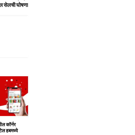
‍हल सेलची घोषणा
ील कॉर्नर
िटेल हबमध्ये