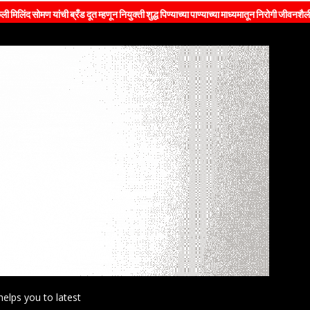
ची ब्रँड दूत म्हणून नियुक्ती शुद्ध पिण्याच्या पाण्याच्या माध्यमातून निरोगी जीवनशैलीचा संदेश जनतेप
helps you to latest