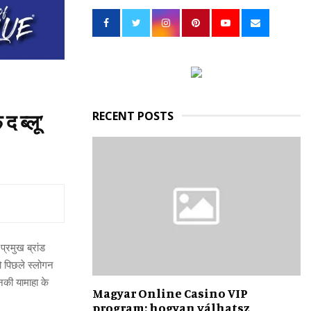
h
f
A
o
r
R
:
C
H
RECENT POSTS
द ब्लू’
्रमुख ब्रांड
ो पिछले स्लोगन
नकी यामाहा के
Magyar Online Casino VIP
program: hogyan válhatsz