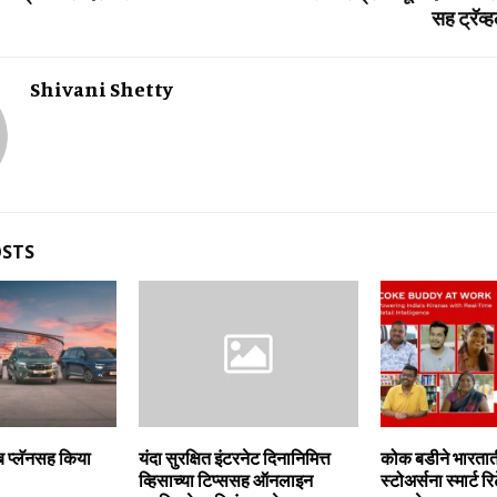
सह ट्रॅव्
Shivani Shetty
OSTS
ब प्लॅनसह किया
यंदा सुरक्षित इंटरनेट दिनानिमित्त
कोक बडीने भारतात
व्हिसाच्‍या टिप्‍ससह ऑनलाइन
स्टोअर्सना स्मार्ट र