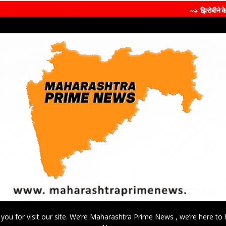
⇝ झिरोबीने केली मिलिंद सोमण यां
 you for visit our site. We’re Maharashtra Prime News , we’re here to 