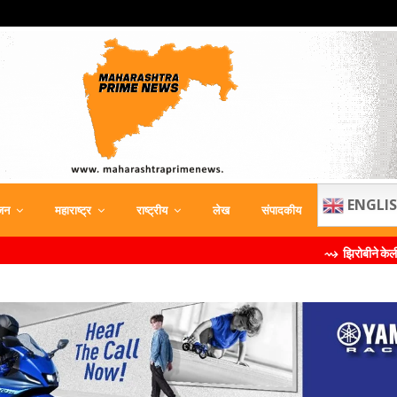
ENGLI
जन
महाराष्ट्र
राष्ट्रीय
लेख
संपादकीय
⇝ झिरोबीने केली मिलिंद सोमण यांची