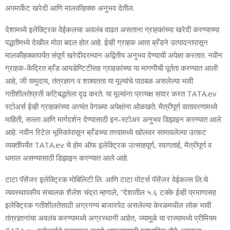
अपमार्केट खरेदी आणि मालकीहक्‍क अनुभव देतील.
देशामध्‍ये इलेक्ट्रिक वेईकलचा अवलंब वाढत असताना ग्राहकांच्‍या खरेदी करण्‍याच्‍या
पद्धतीमध्‍ये देखील मोठा बदल होत आहे. ईव्‍ही ग्राहक आता ब्रँडने उत्‍पादनापासून
मालकीहक्‍कापर्यंत संपूर्ण खरेदीदरम्‍यान अद्वितीय अनुभव देण्‍याची अपेक्षा करतात. नवीन
ग्राहक-केंद्रित ब्रँड आयडेण्टिटीसह ग्राहकांच्‍या या मागणीची पूर्तता करण्‍यात आली
आहे, जी समुदाय, तंत्रज्ञान व शाश्‍वतता या मूल्‍यांचे पाठबळ असलेल्‍या भावी
गतीशीलतेप्रती कटिबद्धतेला दृढ करते. या मूल्‍यांना प्रत्‍यक्ष सादर करत TATA.ev
स्‍टोअर्स ईव्‍ही ग्राहकांच्‍या अत्‍यंत वेगळ्या अपेक्षांना ओळखते. मैत्रीपूर्ण वातावरणामध्‍ये
माहिती, सल्‍ला आणि मार्गदर्शन देण्‍यासाठी इन-स्‍टोअर अनुभव डिझाइन करण्‍यात आले
आहे. नवीन रिटेल भूमिकांपासून ब्रँडच्‍या तत्त्वामध्‍ये खोलवर सामावलेल्‍या उत्‍कट
व्‍यक्‍तींपर्यंत TATA.ev चे होम ऑफ इलेक्ट्रिक उत्‍साहपूर्ण, स्‍वागतार्ह, मैत्रीपूर्ण व
धमाल असण्‍यासाठी डिझाइन करण्‍यात आले आहे.
टाटा पॅसेंजर इलेक्ट्रिक मोबिलिटी लि. आणि टाटा मोटर्स पॅसेंजर वेईकल्‍स लि.चे
व्‍यवस्‍थापकीय संचालक शैलेश चंद्रा म्‍हणाले, ”देशातील ५.६ टक्‍के ईव्‍ही प्रमाणासह
इलेक्ट्रिक गतीशीलतेसाठी अग्रगण्‍य बाजारपेठ असलेल्‍या केरळमधील लोक भावी
तंत्रज्ञानांचा अवलंब करण्‍यामध्‍ये अग्रस्‍थानी आहेत, ज्‍यामुळे या राज्‍यामध्‍ये प्रीमियम