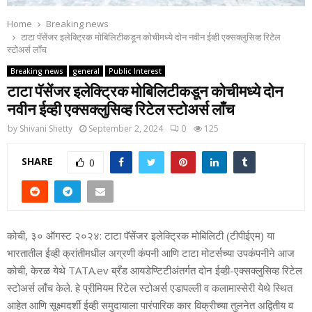
Home
Breaking news
टाटा पॅसेंजर इलेक्ट्रिक मोबिलिटीकडून कोचीमध्‍ये दोन नवीन ईव्‍ही एक्‍सक्‍लुसिव्‍ह रिटेल
स्‍टोअर्स लाँच
Breaking news
general
Public Interest
टाटा पॅसेंजर इलेक्ट्रिक मोबिलिटीकडून कोचीमध्‍ये दोन
नवीन ईव्‍ही एक्‍सक्‍लुसिव्‍ह रिटेल स्‍टोअर्स लाँच
by
Shivani Shetty
September 2, 2024
0
125
SHARE
0
कोची, ३० ऑगस्‍ट २०२४: टाटा पॅसेंजर इलेक्ट्रिक मोबिलिटी (टीपीईएम) या
भारतातील ईव्‍ही क्रांतीमधील अग्रणी कंपनी आणि टाटा मोटर्सच्‍या उपकंपनीने आज
कोची, केरळ येथे TATA.ev ब्रँड आयडेण्टिटीअंतर्गत दोन ईव्‍ही-एक्‍सक्‍लुसिव्‍ह रिटेल
स्‍टोअर्स लाँच केले. हे प्रीमियम रिटेल स्‍टोअर्स एडापल्‍ली व कलामास्‍सेरी येथे स्थित
आहेत आणि सूक्ष्‍मदर्शी ईव्‍ही समुदायाला पारंपारिक कार विक्रीच्‍या तुलनेत अद्वितीय व