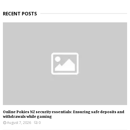
H
RECENT POSTS
Online Pokies NZ security essentials: Ensuring safe deposits and
withdrawals while gaming
August 7, 2026
0