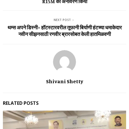
R15M का अनावरण किया
NEXT POST
थम्‍स अपने डिस्नी+ हॉटस्‍टारवरील तूफानी बिर्याणी हंटच्‍या धमाकेदार
नवीन सीझनसाठी रणवीर ब्रारसोबत केली हातमिळवणी
Shivani Shetty
RELATED POSTS