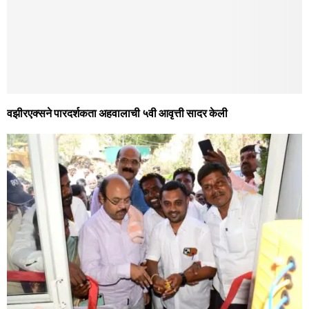
वझीरएक्सने पारदर्शकता अहवालाची ५वी आवृत्ती सादर केली