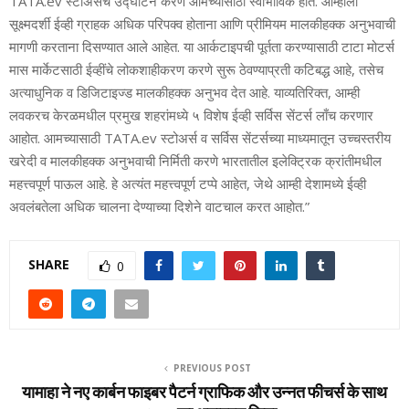
TATA.ev स्‍टोअर्सचे उद्घाटन करणे आमच्‍यासाठी स्वाभाविक होते. आम्‍हाला
सूक्ष्‍मदर्शी ईव्‍ही ग्राहक अधिक परिपक्‍व होताना आणि प्रीमियम मालकीहक्‍क अनुभवाची
मागणी करताना दिसण्‍यात आले आहेत. या आर्कटाइपची पूर्तता करण्‍यासाठी टाटा मोटर्स
मास मार्केटसाठी ईव्‍हींचे लोकशाहीकरण करणे सुरू ठेवण्‍याप्रती कटिबद्ध आहे, तसेच
अत्‍याधुनिक व डिजिटाइज्‍ड मालकीहक्‍क अनुभव देत आहे. याव्‍यतिरिक्‍त, आम्‍ही
लवकरच केरळमधील प्रमुख शहरांमध्‍ये ५ विशेष ईव्‍ही सर्विस सेंटर्स लाँच करणार
आहोत. आमच्‍यासाठी TATA.ev स्‍टोअर्स व सर्विस सेंटर्सच्‍या माध्‍यमातून उच्‍चस्‍तरीय
खरेदी व मालकीहक्‍क अनुभवाची निर्मिती करणे भारतातील इलेक्ट्रिक क्रांतीमधील
महत्त्वपूर्ण पाऊल आहे. हे अत्‍यंत महत्त्वपूर्ण टप्‍पे आहेत, जेथे आम्‍ही देशामध्‍ये ईव्‍ही
अवलंबतेला अधिक चालना देण्‍याच्‍या दिशेने वाटचाल करत आहोत.”
SHARE
0
PREVIOUS POST
यामाहा ने नए कार्बन फाइबर पैटर्न ग्राफिक और उन्नत फीचर्स के साथ