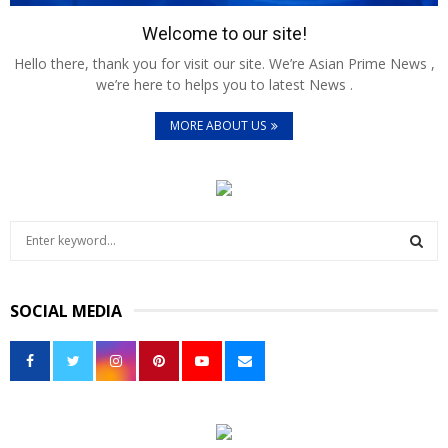
Welcome to our site!
Hello there, thank you for visit our site. We’re Asian Prime News ,
we’re here to helps you to latest News .
MORE ABOUT US
S
e
a
S
r
SOCIAL MEDIA
c
E
h
f
A
o
r
R
:
C