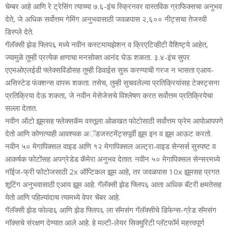
चेम्‍बर आहे आणि रे ट्रेसिंग त्‍याच्‍या ७.६-इंच स्क्रिनवर वास्‍तविक ग्राफिक्‍सचा अनुभव
देते, जे अधिक सर्वोत्तम गेमिंग अनुभवासाठी जवळपास २,६०० नीट्सचा तेजस्‍वी
डिस्‍प्‍ले देते.
गॅलॅक्‍सी झेड फ्लिप६ मध्‍ये नवीन कस्‍टमायझेशन व क्रिएटिव्‍हीटी वैशिष्‍ट्ये आहेत,
ज्‍यामुळे तुम्‍ही प्रत्‍येक क्षणाचा मनसोक्‍त आनंद घेऊ शकता. ३.४-इंच सुपर
एएमओएलईडी फ्लेक्‍सविंडोसह तुम्‍ही डिवाईस सुरू करण्‍याची गरज न भासता एआय-
असिस्‍टेड फंक्‍शन्‍स वापरू शकता. तसेच, तुम्‍ही सुचवलेल्‍या प्रतिक्रियांसह टेक्‍स्‍ट्सना
प्रतिक्रिया देऊ शकता, जे नवीन मेसेजेसचे विश्‍लेषण करत सर्वोत्तम प्रतिक्रियेचा
सल्‍ला देतात.
नवीन ऑटो झूमसह फ्लेक्‍सकॅम वस्‍तूला ओळखत फोटोसाठी सर्वोत्तम फ्रेम आपोआपपणे
देतो आणि कोणत्‍याही आवश्‍यक अॅडजस्‍टमेंट्सपूर्वी झूम इन व झूम आऊट करतो.
नवीन ५० मेगापिक्‍सल वाइड आणि १२ मेगापिक्‍सल अल्‍ट्रा-वाइड सेन्‍सर्स सुस्‍पष्‍ट व
आकर्षक फोटोंसह अपग्रेडेड कॅमेरा अनुभव देतात. नवीन ५० मेगापिक्‍सल सेन्‍सरमध्‍ये
नॉईज-फ्री फोटोजसाठी 2x ऑप्टिकल झूम आहे, तर जवळपास 10x झूमसह प्रगत
शूटिंग अनुभवासाठी एआय झूम आहे. गॅलॅक्‍सी झेड फ्लिप६ आता अधिक बॅटरी क्षमतेसह
येतो आणि पहिल्‍यांदाच त्‍यामध्‍ये वेपर चेंबर आहे.
गॅलॅक्‍सी झेड फोल्‍ड६ आणि झेड फ्लिप६ ला सॅमसंग गॅलॅक्‍सीचे डिफेन्‍स-ग्रेड सॅमसंग
नॉक्‍सचे संरक्षण देण्‍यात आले आहे. हे मल्‍टी-लेयर सिक्‍युरिटी प्‍लॅटफॉर्म महत्त्वपूर्ण