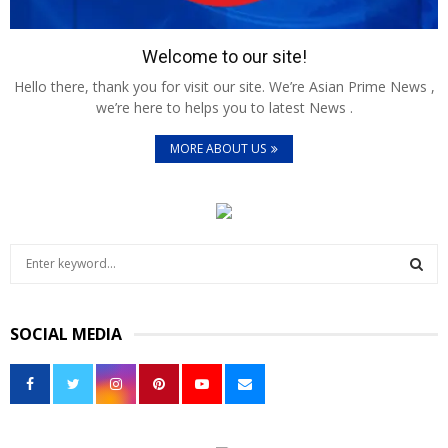
Welcome to our site!
Hello there, thank you for visit our site. We’re Asian Prime News ,
we’re here to helps you to latest News .
MORE ABOUT US
S
e
a
S
r
SOCIAL MEDIA
c
E
h
f
A
o
r
R
: