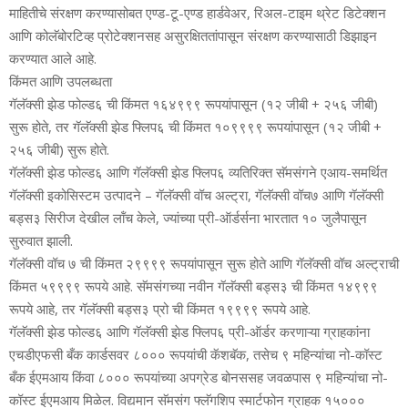
माहितीचे संरक्षण करण्‍यासोबत एण्‍ड-टू-एण्‍ड हार्डवेअर, रिअल-टाइम थ्रेट डिटेक्‍शन
आणि कोलॅबोरटिव्‍ह प्रोटेक्‍शनसह असुरक्षिततांपासून संरक्षण करण्‍यासाठी डिझाइन
करण्‍यात आले आहे.
किंमत आणि उपलब्‍धता
गॅलॅक्‍सी झेड फोल्‍ड६ ची किंमत १६४९९९ रूपयांपासून (१२ जीबी + २५६ जीबी)
सुरू होते, तर गॅलॅक्‍सी झेड फ्लिप६ ची किंमत १०९९९९ रूपयांपासून (१२ जीबी +
२५६ जीबी) सुरू होते.
गॅलॅक्‍सी झेड फोल्‍ड६ आणि गॅलॅक्‍सी झेड फ्लिप६ व्‍यतिरिक्‍त सॅमसंगने एआय-समर्थित
गॅलॅक्‍सी इकोसिस्‍टम उत्‍पादने – गॅलॅक्‍सी वॉच अल्‍ट्रा, गॅलॅक्सी वॉच७ आणि गॅलॅक्‍सी
बड्स३ सिरीज देखील लॉंच केले, ज्‍यांच्‍या प्री-ऑर्डर्सना भारतात १० जुलैपासून
सुरुवात झाली.
गॅलॅक्‍सी वॉच ७ ची किंमत २९९९९ रूपयांपासून सुरू होते आणि गॅलॅक्‍सी वॉच अल्‍ट्राची
किंमत ५९९९९ रूपये आहे. सॅमसंगच्‍या नवीन गॅलॅक्‍सी बड्स३ ची किंमत १४९९९
रूपये आहे, तर गॅलॅक्‍सी बड्स३ प्रो ची किंमत १९९९९ रूपये आहे.
गॅलॅक्‍सी झेड फोल्‍ड६ आणि गॅलॅक्‍सी झेड फ्लिप६ प्री-ऑर्डर करणाऱ्या ग्राहकांना
एचडीएफसी बँक कार्डसवर ८००० रूपयांची कॅशबॅक, तसेच ९ महिन्‍यांचा नो-कॉस्‍ट
बँक ईएमआय किंवा ८००० रूपयांच्‍या अपग्रेड बोनससह जवळपास ९ महिन्‍यांचा नो-
कॉस्‍ट ईएमआय मिळेल. विद्यमान सॅमसंग फ्लॅगशिप स्‍मार्टफोन ग्राहक १५०००