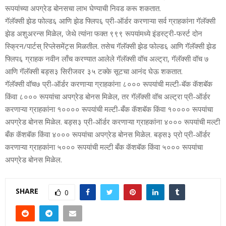
रूपयांच्‍या अपग्रेड बोनसचा लाभ घेण्‍याची निवड करू शकतात.
गॅलॅक्‍सी झेड फोल्‍ड६ आणि झेड फ्लिप६ प्री-ऑर्डर करणाऱ्या सर्व ग्राहकांना गॅलॅक्‍सी
झेड अशुअरन्‍स मिळेल, जेथे त्‍यांना फक्‍त ९९९ रूपयांमध्‍ये इंडस्ट्री-फर्स्‍ट दोन
स्क्रिन/पार्टस् रिप्‍लेसमेंट्स मिळतील. तसेच गॅलॅक्‍सी झेड फोल्‍ड६ आणि गॅलॅक्‍सी झेड
फ्लिप६ ग्राहक नवीन लाँच करण्‍यात आलेले गॅलॅक्‍सी वॉच अल्‍ट्रा, गॅलॅक्‍सी वॉच ७
आणि गॅलॅक्‍स‍‍ी बड्स३ सिरीजवर ३५ टक्‍के सूटचा आनंद घेऊ शकतात.
गॅलॅक्‍सी वॉच७ प्री-ऑर्डर करणाऱ्या ग्राहकांना ८००० रूपयांची मल्‍टी-बॅक कॅशबॅक
किंवा ८००० रूपयांचा अपग्रेड बोनस मिळेल, तर गॅलॅक्‍सी वॉच अल्‍ट्रा प्री-ऑर्डर
करणाऱ्या ग्राहकांना १०००० रूपयांची मल्‍टी-बँक कॅशबॅक किंवा १०००० रूपयांचा
अपग्रेड बोनस मिळेल. बड्स३ प्री-ऑर्डर करणाऱ्या ग्राहकांना ४००० रूपयांची मल्‍टी
बँक कॅशबॅक किंवा ४००० रूपयांचा अपग्रेड बोनस मिळेल. बड्स३ प्रो प्री-ऑर्डर
करणाऱ्या ग्राहकांना ५००० रूपयांची मल्‍टी बँक कॅशबॅक किंवा ५००० रूपयांचा
अपग्रेड बोनस मिळेल.
SHARE
0