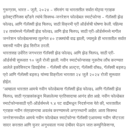
गुरूग्राम, भारत – जुलै, २०२४ – सॅमसंग या भारतातील सर्वात मोठ्या ग्राहक
इलेक्‍ट्रॉनिक्‍स ब्रँडने त्‍यांचे सिक्‍स्‍थ-जनरेशन फोल्‍डेबल स्‍मार्टफोन्‍स – गॅलॅक्‍सी झेड
फोल्‍ड६ आणि गॅलॅक्सी झेड फ्लिप६ साठी विक्रमी प्री ऑर्डर्सची घोषणा केली. पहिल्‍या
२४ तासांमध्‍ये गॅलॅक्‍सी झेड फोल्‍ड६ आणि झेड फ्लिप६ साठी प्री-ऑर्डर्समध्‍ये मागील
जनरेशन फोल्डेबल्‍सच्‍या तुलनेत ४० टक्‍क्‍यांची वाढ झाली, ज्‍यामुळे ही भारतातील सर्वात
यशस्‍वी नवीन झेड सिरीज ठरली.
भारतासह उर्वरित जगभरात गॅलॅक्‍सी झेड फोल्‍ड६ आणि झेड फ्लिप६ साठी प्री-
ऑर्डर्सची सुरूवात १० जुलै रोजी झाली. नवीन स्‍मार्टफोन्‍ससह नुकतेच लाँच करण्‍यात
आलेले इकोसिस्‍टम डिवाईसेस – गॅलॅक्‍सी वॉच अल्‍ट्रा, गॅलॅक्‍सी वॉच७, गॅलॅक्‍सी बड्स३
प्रो आणि गॅलॅक्‍सी बड्स३ यांच्‍या विक्रीला भारतात २४ जुलै २०२४ रोजी सुरूवात
होईल.
”आम्‍हाला भारतात आमचे नवीन फोल्‍डेबल्‍स गॅलॅक्‍सी झेड फोल्‍ड६ आणि गॅलॅक्‍सी झेड
फ्लिप६ साठी ग्राहकांकडून मिळालेल्‍या प्रतिसादाचा आनंद होत आहे. नवीन फोल्‍डेबल
स्‍मार्टफोन्ससाठी प्री-ऑर्डर्समध्‍ये १.४ पट वाढीमधून निदर्शनास येते की, भारतातील
ग्राहक नवीन तंत्रज्ञानाचा अवलंब करण्‍यामध्‍ये अग्रस्थानी आहेत. आता सिक्‍स्‍थ
जनरेशनमधील आमचे नवीन फोल्‍डेबल स्‍मार्टफोन्‍स गॅलॅक्‍सी एआयच्‍या नवीन चॅप्‍टरला
सादर करतात आणि युजर अनुभवाला नव्‍या उंचीवर घेऊन जात कम्‍युनिकेशन्‍स,