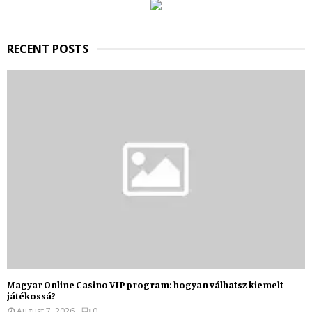
C
H
RECENT POSTS
Magyar Online Casino VIP program: hogyan válhatsz kiemelt
játékossá?
August 7, 2026
0