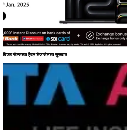
विजय सेल्सच्या ऍपल डेज सेलला सुरुवात