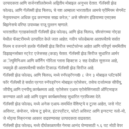
उत्‍पादकता आणि सर्जनशीलतेमध्‍ये अद्वितीय मोबाइल अनुभव देतात. गॅलॅक्‍सी झेड
फोल्‍ड६ आणि गॅलॅक्‍सी झेड फ्लिप६ चे यश आम्‍हाला भारतातील आमचे प्रीमियम सेगमेंट
नेतृत्‍वस्‍थान अधिक दृढ करण्‍यास साह्य करेल,” असे सॅमसंग इंडियाच्‍या एमएक्‍स
बिझनेसचे वरिष्‍ठ उपाध्‍यक्ष राजू पुल्‍लन म्‍हणाले.
भारतातील ग्राहकांसाठी गॅलॅक्‍सी झेड फोल्‍ड६ आणि झेड फ्लिप६ सॅमसंगच्‍या नोएडा
येथील फॅक्‍टरीमध्‍ये उत्‍पादित केले जात आहेत. नवीन फोल्‍डेबल्‍स आतापर्यंतचे सर्वात
स्लिम व वजनाने हलके गॅलॅक्‍सी झेड सिरीज स्‍मार्टफोन्‍स आहेत आणि परिपूर्ण सममितीय
डिझाइनसोबत स्‍ट्रेट एजेससह (कडा) येतात. गॅलॅक्‍सी झेड सिरीज सुधारित आर्मर
अॅल्‍युमिनिअम आणि कॉर्निंग गोरिला ग्‍लास व्हिक्‍टस २ सह देखील सुसज्‍ज आहे,
ज्‍यामुळे ही आतापर्यंतची सर्वात टिकाऊ गॅलॅक्‍सी झेड सिरीज आहे.
गॅलॅक्‍सी झेड फोल्‍ड६ आणि फ्लिप६ मध्‍ये स्‍नॅपड्रॅगन®️ ८ जेन ३ मोबाइल प्‍लॅटफॉर्म
फॉर गॅलॅक्‍सी हे सर्वात प्रगत स्‍नॅपड्रॅगन मोबाइल प्रोसेसर, तसेच दर्जात्‍मक सीपीयू,
जीपीयू आणि एनपीयू कार्यक्षमता आहे. प्रोसेसर एआय प्रोसेसिंगसाठी ऑप्टिमाइज
करण्‍यात आले आहे आणि एकूण कार्यक्षमतेसह सुधारित ग्राफिक्‍स देते.
गॅलॅक्‍सी झेड फोल्‍ड६ मध्‍ये अनेक एआय-समर्थित वैशिष्‍ट्ये व टूल्‍स आहेत, जसे नोट
असिस्‍ट, कंपोजर, स्‍केच टू इमेज, इंटरप्रीटर, फोटो असिस्‍ट आणि इन्‍स्‍टण्‍ट स्‍लो-मो,
जे मोठ्या स्क्रिनचा आकार वाढवण्‍यासह उत्‍पादकता वाढवतात.
गॅलॅक्‍सी झेड फोल्‍ड६ मध्‍ये दीर्घकाळापर्यंत गेमचा आनंद घेण्‍यासाठी १.६ पट मोठी वेपर