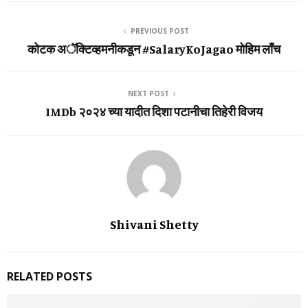
PREVIOUS POST
कोटक अॅक्टिव्‍हमनीकडून #SalaryKoJagao मोहिम लाँच
NEXT POST
IMDb २०२४ च्या यादीत दिशा पटानीचा तिहेरी विजय
Shivani Shetty
RELATED POSTS