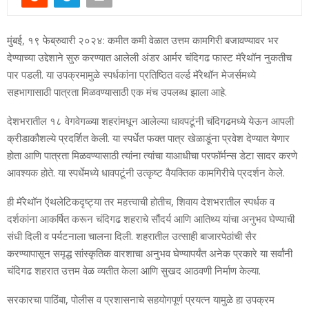
मुंबई, १९ फेब्रुवारी २०२४: कमीत कमी वेळात उत्तम कामगिरी बजावण्यावर भर
देण्याच्या उद्देशाने सुरु करण्यात आलेली अंडर आर्मर चंदिगढ फास्ट मॅरेथॉन नुकतीच
पार पडली. या उपक्रमामुळे स्पर्धकांना प्रतिष्ठित वर्ल्ड मॅरेथॉन मेजर्समध्ये
सहभागासाठी पात्रता मिळवण्यासाठी एक मंच उपलब्ध झाला आहे.
देशभरातील १८ वेगवेगळ्या शहरांमधून आलेल्या धावपटूंनी चंदिगढमध्ये येऊन आपली
क्रीडाकौशल्ये प्रदर्शित केली. या स्पर्धेत फक्त पात्र खेळाडूंना प्रवेश देण्यात येणार
होता आणि पात्रता मिळवण्यासाठी त्यांना त्यांचा याआधीचा परफॉर्मन्स डेटा सादर करणे
आवश्यक होते. या स्पर्धेमध्ये धावपटूंनी उत्कृष्ट वैयक्तिक कामगिरीचे प्रदर्शन केले.
ही मॅरेथॉन ऍथलेटिकदृष्ट्या तर महत्त्वाची होतीच, शिवाय देशभरातील स्पर्धक व
दर्शकांना आकर्षित करून चंदिगढ शहराचे सौंदर्य आणि आतिथ्य यांचा अनुभव घेण्याची
संधी दिली व पर्यटनाला चालना दिली. शहरातील उत्साही बाजारपेठांची सैर
करण्यापासून समृद्ध सांस्कृतिक वारशाचा अनुभव घेण्यापर्यंत अनेक प्रकारे या सर्वांनी
चंदिगढ शहरात उत्तम वेळ व्यतीत केला आणि सुखद आठवणी निर्माण केल्या.
सरकारचा पाठिंबा, पोलीस व प्रशासनाचे सहयोगपूर्ण प्रयत्न यामुळे हा उपक्रम