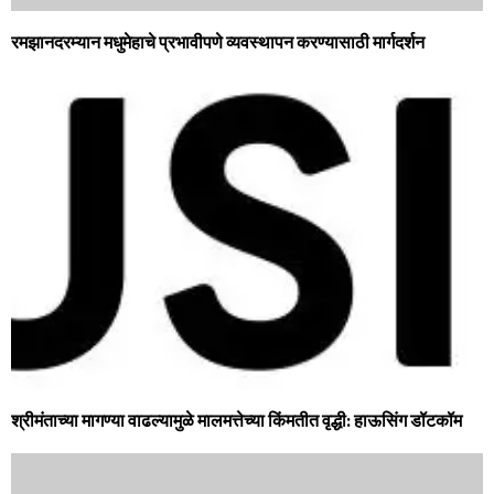
रमझानदरम्‍यान मधुमेहाचे प्रभावीपणे व्‍यवस्‍थापन करण्‍यासाठी मार्गदर्शन
श्रीमंताच्या मागण्या वाढल्यामुळे मालमत्तेच्या किंमतीत वृद्धी: हाऊसिंग डॉटकॉम