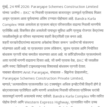
मुंबई, 24 मार्च 2026: Paranjape Schemes Construction Limited
यांच्या ‘अथीना – BKC’ या निवासी प्रकल्पाला बाजारातून उत्स्फूर्त प्रतिसाद मिळत
असून प्रकल्प आता पूर्णत्वाच्या अंतिम टप्प्यात पोहोचला आहे. Bandra Kurla
Complex जवळ असलेला हा प्रकल्प बांद्रा परिसरातील वाढत्या निवासी मागणीचे
प्रतिबिंब आहे. विकसित होत असलेली पायाभूत सुविधा आणि प्रमुख रोजगार केंद्रांच्या
जवळीकतेमुळे हा परिसर महत्त्वाच्या शहरी केंद्रांपैकी एक बनत आहे.
शहरी घरखरेदीदारांच्या बदलत्या अपेक्षांचा विचार करून ‘अथीना’ची संकल्पना
मांडण्यात आली आहे. या प्रकल्पात उत्तम लोकेशन, सुलभ प्रवास आणि नियोजित
बांधकाम प्रगती यांचा समतोल साधण्यात आला आहे. या कॉरिडॉरमधील प्रकल्पांमध्ये
अशा घरांची मागणी वाढताना दिसत आहे, जी कमी प्रवास वेळ, BKC ची जवळीक
आणि स्पष्ट डिलिव्हरी टाइमलाइनसह विश्वासार्ह बांधकाम प्रगती देतात.
याबाबत बोलताना Amit Paranjape, संचालक – बिझनेस डेव्हलपमेंट,
Paranjape Schemes Construction Private Limited,
म्हणाले,“अल्पावधीतच प्रकल्पातील 90 टक्क्यांहून अधिक इन्व्हेंटरीची विक्री होणे हे
बांद्रासारख्या प्रतिष्ठित आणि मागणी असलेल्या निवासी परिसरात प्रीमियम घरांची
सातत्यपूर्ण मागणी असल्याचे स्पष्ट दर्शवते. Bandra Kurla Complex पर्यंत त्वरित
पोहोच देणारे आणि Western Express Highway, प्रस्तावित नवीन उच्च