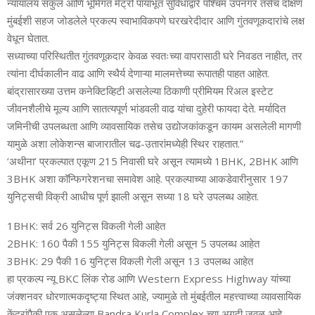
न्यायालय संकुल आणि भूमिगत मेट्रो पायाभूत सुविधांद्वारे पश्चिम उपनगर तसेच दक्षिण
मुंबईशी सहज जोडलेले प्रकल्प स्वाभाविकपणे घरखरेदीदार आणि गुंतवणूकदारांचे लक्ष
वेधून घेतात.
सध्याच्या परिस्थितीत गुंतवणूकदार केवळ स्वतःच्या वापरासाठी घरे निवडत नाहीत, तर
त्यांना दीर्घकालीन वाढ आणि स्थैर्य देणाऱ्या मालमत्तेच्या रूपातही पाहत आहेत.
बांद्रासारख्या उत्तम कनेक्टिव्हिटी असलेल्या ठिकाणी प्रीमियम रिअल इस्टेट
जीवनशैलीचे मूल्य आणि सातत्यपूर्ण भांडवली वाढ यांचा दुहेरी फायदा देते. मर्यादित
जमिनीची उपलब्धता आणि व्यावसायिक तसेच उद्योजकांकडून कायम असलेली मागणी
यामुळे अशा लोकेशन्स बाजारातील चढ-उतारांमध्येही स्थिर राहतात.”
‘अथीना’ प्रकल्पात एकूण 215 निवासी घरे असून त्यामध्ये 1BHK, 2BHK आणि
3BHK अशा कॉन्फिगरेशनचा समावेश आहे. प्रकल्पाच्या आकडेवारीनुसार 197
युनिट्सची विक्री आधीच पूर्ण झाली असून सध्या 18 घरे उपलब्ध आहेत.
1BHK: सर्व 26 युनिट्स विकली गेली आहेत
2BHK: 160 पैकी 155 युनिट्स विकली गेली असून 5 उपलब्ध आहेत
3BHK: 29 पैकी 16 युनिट्स विकली गेली असून 13 उपलब्ध आहेत
हा प्रकल्प न्यू BKC लिंक रोड आणि Western Express Highway यांच्या
जंक्शनवर धोरणात्मकदृष्ट्या स्थित आहे, ज्यामुळे तो मुंबईतील महत्त्वाच्या व्यावसायिक
केंद्रांपैकी एक असलेल्या Bandra Kurla Complex च्या अगदी जवळ आहे.