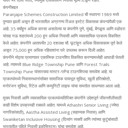
यांवर भर दिला जातो, ज्यामुळे दीर्घकालीन निवासी मूल्य टिकून राहते.
कंपनीबद्दल
Paranjape Schemes Construction Limited ची स्थापना 1989 मध्ये
पुण्यात झाली असून ही भारतातील अग्रगण्य रिअल इस्टेट विकासक कंपन्यांपैकी एक
आहे. 35 वर्षांहून अधिक वारसा असलेल्या या कंपनीने पुणे, मुंबई, बेंगळुरू आणि वडोदरा
यांसह नऊ शहरांमध्ये 200 हून अधिक निवासी आणि व्यावसायिक प्रकल्प विकसित
केले आहेत. कंपनीने आतापर्यंत 20 दशलक्ष चौ. फूटांहून अधिक विकासकाम पूर्ण केले
असून 75,000 हून अधिक रहिवाशांना घरे उपलब्ध करून दिली आहेत.
कंपनीने मोठ्या प्रमाणावर एकात्मिक टाउनशिप विकसित करण्यामध्येही आघाडी घेतली
आहे. त्यामध्ये Blue Ridge Township Pune आणि Forest Trails
Township Pune यांसारख्या मास्टर-प्लॅन्ड टाउनशिपचा समावेश आहे. या
प्रकल्पांमध्ये निवासस्थानांसोबत सामाजिक पायाभूत सुविधा, खुली हरितक्षेत्रे,
मनोरंजन सुविधा, रिटेल आणि कम्युनिटी लाइफ यांचा समतोल साधण्यात आला आहे.
मुख्य निवासी आणि व्यावसायिक प्रकल्पांव्यतिरिक्त कंपनीने उद्देशपूर्ण जीवनशैलीसाठी
काही विशेष उपक्रमही राबवले आहेत. यामध्ये Athashri Senior Living (ज्येष्ठ
नागरिकांसाठी), Aastha Assisted Living (सहाय्यक निवास) आणि
Swaniketan Inclusive Housing (दिव्यांग व्यक्ती आणि त्यांच्या कुटुंबांसाठी
भारतातील पहिले निवासी इकोसिस्टम) यांचा समावेश आहे.