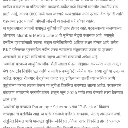
मागील दशकात या परिसरातील मायक्रो-मार्केटमध्ये निवासी मागणीत लक्षणीय वाढ
झाली आहे, कारण BKC मध्ये काम करणारे व्यावसायिक कमी प्रवास वेळ देणारी आणि
शहराच्या इतर भागांशी चांगली जोडणी असलेली घरे शोधत आहेत.
या प्रकल्पाला आगामी पायाभूत सुविधांचाही लाभ होणार आहे. प्रकल्पाच्या चालण्याच्या
अंतरावर Mumbai Metro Line 3 चे भूमिगत मेट्रो स्थानक आहे, ज्यामुळे
दैनंदिन प्रवाशांसाठी ‘लास्ट-माइल कनेक्टिव्हिटी’ अधिक सक्षम होणार आहे. तसेच
BKC परिसरात प्रस्तावित नवीन उच्च न्यायालय संकुलाच्या जवळ हा प्रकल्प
असल्याने या शहरी कॉरिडॉरचे महत्त्व आणखी वाढण्याची अपेक्षा आहे.
‘अथीना’ प्रकल्प आधुनिक जीवनशैली लक्षात घेऊन डिझाइन करण्यात आला असून
येथे रूफटॉप स्विमिंग पूल आणि सामायिक कम्युनिटी स्पेसेस यांसारख्या सुविधा उपलब्ध
आहेत. प्रमुख रोजगार केंद्रांच्या जवळ राहू इच्छिणाऱ्या शहरी व्यावसायिक आणि
कुटुंबांच्या गरजा लक्षात घेऊन या सुविधा विकसित करण्यात आल्या आहेत. प्रकल्पाचे
बांधकाम सातत्याने प्रगतीपथावर असून जून 2026 पर्यंत ताबा देण्याचे लक्ष्य ठेवण्यात
आले आहे.
‘अथीना’ हा प्रकल्प Paranjape Schemes च्या “P-Factor” विकास
तत्त्वज्ञानाचे प्रतिबिंब आहे. या फ्रेमवर्कमध्ये दर्जेदार बांधकाम, जलद अंमलबजावणी,
संतुलित किंमत आणि पायाभूत सुविधा-केंद्रित लोकेशन्सवर विकसित होणारे प्रकल्प