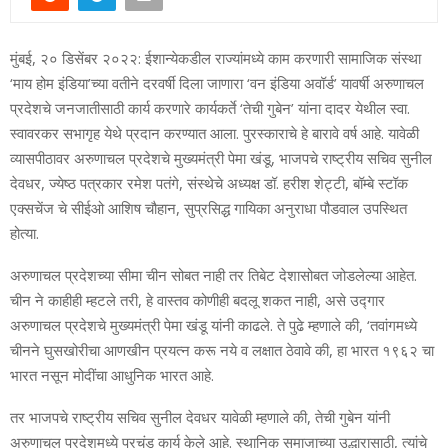
मुंबई, २० डिसेंबर २०२२: ईशान्येकडील राज्यांमध्ये काम करणारी सामाजिक संस्था
‘माय होम इंडिया’च्या वतीने दरवर्षी दिला जाणारा ‘वन इंडिया अवॉर्ड’ यावर्षी अरुणाचल
प्रदेशचे जनजातीसाठी कार्य करणारे कार्यकर्ते ‘तेची गुबेन’ यांना दादर येथील स्वा.
स्वावरकर सभागृह येथे प्रदान करण्यात आला. पुरस्काराचे हे बारावे वर्ष आहे. यावेळी
व्यासपीठावर अरुणाचल प्रदेशचे मुख्यमंत्री पेमा खंडू, भाजपचे राष्ट्रीय सचिव सुनील
देवधर, ज्येष्ठ पत्रकार रमेश पतंगे, संस्थेचे अध्यक्ष डॉ. हरीश शेट्टी, बॉम्बे स्टॉक
एक्सचेंज चे सीईओ आशिष चौहान, सुप्रसिद्ध गायिका अनुराधा पौडवाल उपस्थित
होत्या.
अरुणाचल प्रदेशच्या सीमा चीन सोबत नाही तर तिबेट देशासोबत जोडलेल्या आहेत.
चीन ने काहीही म्हटले तरी, हे वास्तव कोणीही बदलू शकत नाही, असे उद्गार
अरुणाचल प्रदेशचे मुख्यमंत्री पेमा खंडू यांनी काढले. ते पुढे म्हणाले की, ‘तवांगमध्ये
चीनने घुसखोरीचा आणखीन प्रयत्न करू नये व लक्षात ठेवावे की, हा भारत १९६२ चा
भारत नसून मोदींचा आधुनिक भारत आहे.
तर भाजपचे राष्ट्रीय सचिव सुनील देवधर यावेळी म्हणाले की, तेची गुबेन यांनी
अरुणाचल प्रदेशमध्ये प्रचंड कार्य केले आहे. स्थानिक समाजाच्या उद्धारासाठी, त्यांचे