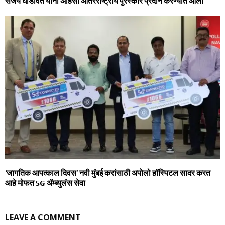
संजय घोडावत यांना अहिंसा आंतरराष्ट्रीय पुरस्कार प्रदान करण्यात आला
‘जागतिक आपत्काल दिवस’ नवी मुंबई करांसाठी अपोलो हॉस्पिटल सादर करत
आहे मोफत 5G ॲम्ब्युलंस सेवा
LEAVE A COMMENT