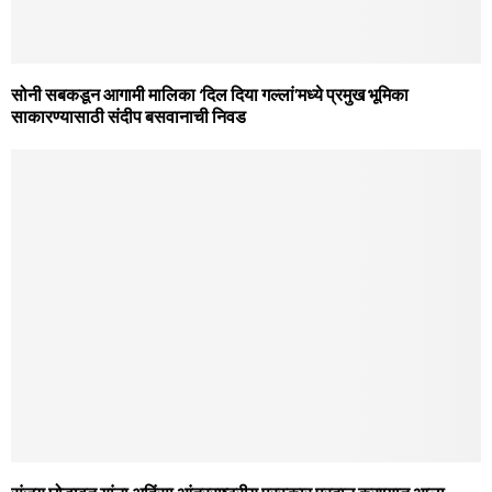
सोनी सबकडून आगामी मालिका ‘दिल दिया गल्‍लां’मध्‍ये प्रमुख भूमिका
साकारण्‍यासाठी संदीप बसवानाची निवड