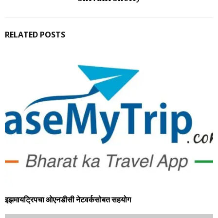
RELATED POSTS
इझमायट्रिपचा ओएनडीसी नेटवर्कसोबत सहयोग