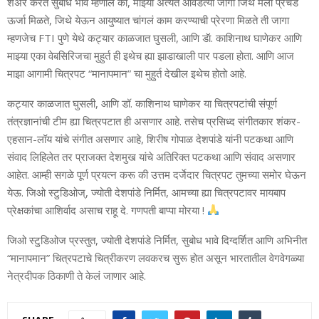
शेअर करतं सुबोध भावे म्हणाले की, माझ्या अत्यंत आवडत्या जागी जिथे मला प्रचंड
ऊर्जा मिळते, जिथे येऊन आयुष्यात चांगलं काम करण्याची प्रेरणा मिळते ती जागा
म्हणजेच FTI पुणे येथे कट्यार काळजात घुसली, आणि डॅा. काशिनाथ घाणेकर आणि
माझ्या एका वेबसिरिजचा मुहुर्त ही इथेच ह्या झाडाखाली पार पडला होता. आणि आज
माझा आगामी चित्रपट “मानापमान” चा मुहुर्त देखील इथेच होतो आहे.
कट्यार काळजात घुसली, आणि डॉ. काशिनाथ घाणेकर या चित्रपटांची संपूर्ण
तंत्रज्ञानांची टीम ह्या चित्रपटात ही असणार आहे. तसेच प्रसिध्द संगीतकार शंकर-
एहसान-लॉय यांचे संगीत असणार आहे, शिरीष गोपाळ देशपांडे यांनी पटकथा आणि
संवाद लिहिलेत तर प्राजक्त देशमुख यांचे अतिरिक्त पटकथा आणि संवाद असणार
आहेत. आम्ही सगळे पूर्ण प्रयत्न करू की उत्तम दर्जेदार चित्रपट तुमच्या समोर घेऊन
येऊ. जिओ स्टुडिओज्, ज्योती देशपांडे निर्मित, आमच्या ह्या चित्रपटावर मायबाप
प्रेक्षकांचा आशिर्वाद असाच राहू दे. गणपती बाप्पा मोरया !
जिओ स्टुडिओज प्रस्तुत, ज्योती देशपांडे निर्मित, सुबोध भावे दिग्दर्शित आणि अभिनीत
“मानापमान” चित्रपटाचे चित्रीकरण लवकरच सुरू होत असून भारतातील वेगवेगळ्या
नेत्रदीपक ठिकाणी ते केलं जाणार आहे.