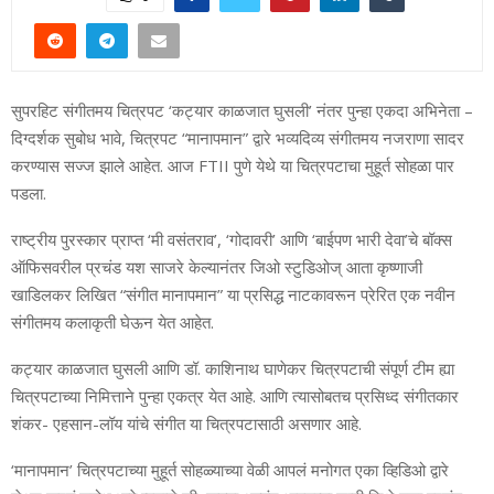
सुपरहिट संगीतमय चित्रपट ‘कट्यार काळजात घुसली’ नंतर पुन्हा एकदा अभिनेता –
दिग्दर्शक सुबोध भावे, चित्रपट “मानापमान” द्वारे भव्यदिव्य संगीतमय नजराणा सादर
करण्यास सज्ज झाले आहेत. आज FTII पुणे येथे या चित्रपटाचा मुहूर्त सोहळा पार
पडला.
राष्ट्रीय पुरस्कार प्राप्त ‘मी वसंतराव’, ‘गोदावरी’ आणि ‘बाईपण भारी देवा’चे बॉक्स
ऑफिसवरील प्रचंड यश साजरे केल्यानंतर जिओ स्टुडिओज् आता कृष्णाजी
खाडिलकर लिखित “संगीत मानापमान” या प्रसिद्ध नाटकावरून प्रेरित एक नवीन
संगीतमय कलाकृती घेऊन येत आहेत.
कट्यार काळजात घुसली आणि डॉ. काशिनाथ घाणेकर चित्रपटाची संपूर्ण टीम ह्या
चित्रपटाच्या निमित्ताने पुन्हा एकत्र येत आहे. आणि त्यासोबतच प्रसिध्द संगीतकार
शंकर- एहसान-लॉय यांचे संगीत या चित्रपटासाठी असणार आहे.
‘मानापमान’ चित्रपटाच्या मुहूर्त सोहळ्याच्या वेळी आपलं मनोगत एका व्हिडिओ द्वारे