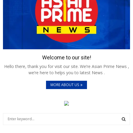
Welcome to our site!
Hello there, thank you for visit our site. We’re Asian Prime News ,
we’re here to helps you to latest News .
MORE ABOUT US
S
e
a
S