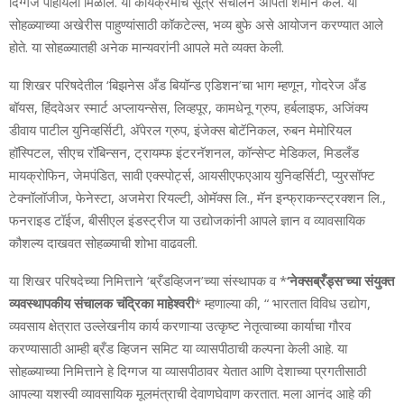
दिग्गज पाहायला मिळाले. या कार्यक्रमाचे सूत्र संचालन अर्पिता शर्माने केले. या
सोहळ्याच्या अखेरीस पाहुण्यांसाठी कॉकटेल्स, भव्य बुफे असे आयोजन करण्यात आले
होते. या सोहळ्यातही अनेक मान्यवरांनी आपले मते व्यक्त केली.
या शिखर परिषदेतील ‘बिझनेस अँड बियॉन्ड एडिशन’चा भाग म्हणून, गोदरेज अँड
बॉयस, हिंदवेअर स्मार्ट अप्लायन्सेस, लिव्हपूर, कामधेनू ग्रुप, हर्बलाइफ, अजिंक्य
डीवाय पाटील युनिव्हर्सिटी, अ‍ॅपेरल ग्रुप, इंजेक्स बोटॅनिकल, रुबन मेमोरियल
हॉस्पिटल, सीएच रॉबिन्सन, ट्रायम्फ इंटरनॅशनल, कॉन्सेप्ट मेडिकल, मिडलँड
मायक्रोफिन, जेमपंडित, सावी एक्स्पोर्ट्स, आयसीएफएआय युनिव्हर्सिटी, प्युरसॉफ्ट
टेक्नॉलॉजीज, फेनेस्टा, अजमेरा रियल्टी, ओमॅक्स लि., मॅन इन्फ्राकन्स्ट्रक्शन लि.,
फनराइड टॉईज, बीसीएल इंडस्ट्रीज या उद्योजकांनी आपले ज्ञान व व्यावसायिक
कौशल्य दाखवत सोहळ्याची शोभा वाढवली.
या शिखर परिषदेच्या निमित्ताने ‘ब्रँडव्हिजन’च्या संस्थापक व *
‘नेक्सब्रँड्स’च्या संयुक्त
व्यवस्थापकीय संचालक चंद्रिका माहेश्वरी
* म्हणाल्या की, “ भारतात विविध उद्योग,
व्यवसाय क्षेत्रात उल्लेखनीय कार्य करणाऱ्या उत्कृष्ट नेतृत्वाच्या कार्याचा गौरव
करण्यासाठी आम्ही ब्रँड व्हिजन समिट या व्यासपीठाची कल्पना केली आहे. या
सोहळ्याच्या निमित्ताने हे दिग्गज या व्यासपीठावर येतात आणि देशाच्या प्रगतीसाठी
आपल्या यशस्वी व्यावसायिक मूलमंत्राची देवाणघेवाण करतात. मला आनंद आहे की