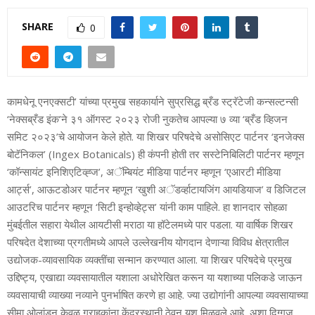
SHARE
0
कामधेनू एनएक्सटी’ यांच्या प्रमुख सहकार्याने सुप्रसिद्ध ब्रँड स्ट्रॅटेजी कन्सल्टन्सी
‘नेक्सब्रँड इंक’ने ३१ ऑगस्ट २०२३ रोजी नुकतेच आपल्या ७ व्या ‘ब्रँड व्हिजन
समिट २०२३’चे आयोजन केले होते. या शिखर परिषदेचे असोसिएट पार्टनर ‘इनजेक्स
बोटॅनिकल’ (Ingex Botanicals) ही कंपनी होती तर सस्टेनिबिलिटी पार्टनर म्हणून
‘कॉन्सायंट इनिशिएटिव्ह्ज’, अॅम्बियंट मीडिया पार्टनर म्हणून ‘एआरटी मीडिया
आर्ट्स’, आऊटडोअर पार्टनर म्हणून ‘खुशी अॅडर्व्हाटायजिंग आयडियाज’ व डिजिटल
आउटरिच पार्टनर म्हणून ‘सिटी इन्होव्हेट्स’ यांनी काम पाहिले. हा शानदार सोहळा
मुंबईतील सहारा येथील आयटीसी मराठा या हॉटेलमध्ये पार पडला. या वार्षिक शिखर
परिषदेत देशाच्या प्रगतीमध्ये आपले उल्लेखनीय योगदान देणाऱ्या विविध क्षेत्रातील
उद्योजक-व्यावसायिक व्यक्तींचा सन्मान करण्यात आला. या शिखर परिषदेचे प्रमुख
उद्दिष्ट्य, एखाद्या व्यवसायातील यशाला अधोरेखित करून या यशाच्या पलिकडे जाऊन
व्यवसायाची व्याख्या नव्याने पुनर्भाषित करणे हा आहे. ज्या उद्योगांनी आपल्या व्यवसायाच्या
सीमा ओलांडून केवळ ग्राहकांना केंद्रस्थानी ठेवून यश मिळवले आहे, अशा दिग्गज