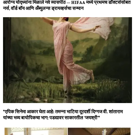
आरोग्य योद्ध्यांना मिळाले नवे व्यासपीठ – HIFAA मध्ये प्रथमच डॉक्टर्ससोबत
नर्स, वॉर्ड बॉय आणि अँब्युलन्स ड्रायव्हर्सचा सन्मान
*एपिक सिनेमा आकार घेता आहे: तमन्ना भाटिया दूरदर्शी दिग्गज वी. शांताराम
यांच्या भव्य बायोपिकचा भाग; पडद्यावर साकारतील ‘जयश्री’*