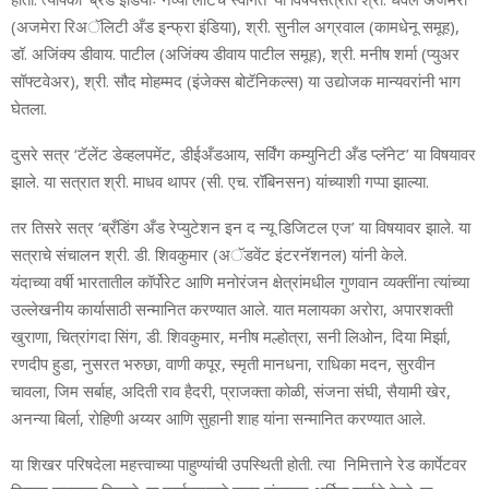
(अजमेरा रिअॅलिटी अँड इन्फ्रा इंडिया), श्री. सुनील अग्रवाल (कामधेनू समूह),
डॉ. अजिंक्य डीवाय. पाटील (अजिंक्य डीवाय पाटील समूह), श्री. मनीष शर्मा (प्युअर
सॉफ्टवेअर), श्री. सौद मोहम्मद (इंजेक्स बोटॅनिकल्स) या उद्योजक मान्यवरांनी भाग
घेतला.
दुसरे सत्र ‘टॅलेंट डेव्हलपमेंट, डीईअँडआय, सर्विंग कम्युनिटी अँड प्लॅनेट’ या विषयावर
झाले. या सत्रात श्री. माधव थापर (सी. एच. रॉबिनसन) यांच्याशी गप्पा झाल्या.
तर तिसरे सत्र ‘ब्रँडिंग अँड रेप्युटेशन इन द न्यू डिजिटल एज’ या विषयावर झाले. या
सत्राचे संचालन श्री. डी. शिवकुमार (अॅडवेंट इंटरनॅशनल) यांनी केले.
यंदाच्या वर्षी भारतातील कॉर्पोरेट आणि मनोरंजन क्षेत्रांमधील गुणवान व्यक्तींना त्यांच्या
उल्लेखनीय कार्यासाठी सन्मानित करण्यात आले. यात मलायका अरोरा, अपारशक्ती
खुराणा, चित्रांगदा सिंग, डी. शिवकुमार, मनीष मल्होत्रा, सनी लिओन, दिया मिर्झा,
रणदीप हुडा, नुसरत भरुछा, वाणी कपूर, स्मृती मानधना, राधिका मदन, सुरवीन
चावला, जिम सर्बाह, अदिती राव हैदरी, प्राजक्ता कोळी, संजना संघी, सैयामी खेर,
अनन्या बिर्ला, रोहिणी अय्यर आणि सुहानी शाह यांना सन्मानित करण्यात आले.
या शिखर परिषदेला महत्त्वाच्या पाहुण्यांची उपस्थिती होती. त्या निमित्ताने रेड कार्पेटवर