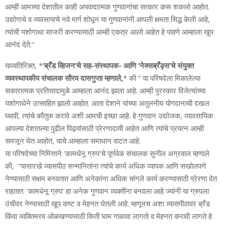
आम्ही आमच्या देशातील काही अपवादात्मक गुणवानांचा सत्कार करू शकलो आहोत.
उद्योगाचे व व्यवसायाचे नवे मार्ग शोधून या गुणवानांनी आपली क्षमता सिद्ध केली आहे,
त्यांची यशोगाथा साजरी करण्यासाठी आम्ही एकत्र आलो आहेत हे पाहणे आम्हाला खूप
आनंद देते.”
याव्यतिरिक्त, *
‘ब्रँड व्हिजन’चे सह-संस्थापक- आणि ‘नेक्सब्रँड्स’चे संयुक्त
व्यवस्थापकीय संचालक सौरव दासगुप्ता म्हणाले,
* की “ या परिषदेला मिळालेल्या
सकारात्मक प्रतिसादामुळे आम्हाला आनंद झाला आहे. आम्ही पुरस्कार विजेत्यांच्या
यशोगाथेने उत्साहित झालो आहोत. आता देशाने यांच्या अतुलनीय योगदानाची दखल
घ्यावी, त्यांचे कौतुक करावे अशी आमची इच्छा आहे. हे गुणवान उद्योजक, व्यावसायिक
आपल्या देशातल्या पुढील पिढ्यांसाठी प्रेरणादायी आहेत आणि त्यांचे प्रयत्न आम्ही
समजून घेत आहोत, याचे आम्हाला समाधान वाटत आहे.
या परिषदेच्या निमित्ताने ‘कामधेनू ग्रुप’चे पूर्णवेळ संचालक सुनील अग्रवाल म्हणाले
की, “यासारखे व्यासपीठ सन्मानितांना त्यांचे कार्य अधिक व्यापक आणि सखोलपणे
नेण्यासाठी सक्षम बनवतात आणि अनेकांना अधिक चांगले कार्य करण्यासाठी प्रेरणा देत
राहतात. ‘कामधेनू ग्रुप’ हा अनेक गुणवान व्यक्तींना बनवला आहे ज्यांनी या ग्रुपला
उंचीवर नेण्यासाठी खूप कष्ट व मेहनत घेतली आहे. म्हणूनच अशा व्यासपीठावर ब्रँड
किंवा व्यक्तिमत्त्व ओळखण्यासाठी किती घाम गाळावा लागतो व मेहनत करावी लागते हे