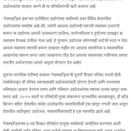
उद्योजकांचा सत्कार करणे ही या परिषदेमागची खरी कल्पना आहे.
‘नेक्सब्रँड्स इंक’च्या प्रतिष्ठित उद्योगांच्या यादीमध्ये अशा विविध क्षेत्रांतील
उद्योजकांचा समावेश आहे की, ज्यांनी आपल्या उद्योगाची यशस्वी व्यवसाय उभारणी
करून या उद्योगात आपली असाधारण प्रतिभा, सर्जनशीलता व दृष्टेपणा दाखवून हा
व्यवसाय वेगळ्या उंचीवर नेला आहे. हे गुणवान उद्योजक कोणत्याही लाटेची मदत न घेता
आपला व्यवसाय यशस्वी करून दाखवत नाहीत तर आपल्या सामाजिक व व्यावसायिक
आव्हानांचा सामना करत अशा आव्हानांना तोंड देत आपल्या व्यवसायात नाविन्यता आणत
भारतीय अर्थजगतात आपले अमूल्य योगदान देत आहेत.
दुसऱ्या जागतिक मंदीच्या काळात ‘नेक्सब्रँड्स’ची दुसरी शिखर परिषद भरली होती.
त्यावेळेपासून ही परिषद महत्त्वाकांक्षी उद्योजकांसाठी प्रेरणा देणारी आणि भारताच्या
भविष्याला आकार देणाऱ्या तरुण आणि गतिमान उद्योजकांच्या यशाचा उत्सव म्हणून काम
करत आहे. २०१५ साली या परिषदेची मुख्य संकल्पना प्रस्थापित आल्यापासून, ही ब्रँड
व्हिजन समिट देशातील सर्वात उल्लेखनीय व्यासपीठांपैकी एक म्हणून गणली जात असून
देशातील सर्वोत्कृष्ट उद्योजक, व्यावसायिकांसाठी हे एक व्यासपीठ झाले आहे.
नेक्सब्रँड्सच्या ७ व्या शिखर परिषदेत प्रमुख चर्चासत्रे आयोजित करण्यात आली
होती. त्यापैकी ‘ब्रँड इंडियाः नव्या लाटेचे स्वागत’ या विषयसत्रात श्री. धवल अजमेरा